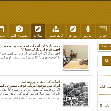
خبریں
انٹرویو
رپورٹ
کانفرنسیں
مقالات
تصویری البم
ٹرین
زبانی تاریخ اور اُس کی ضرورتوں پر انٹرویو –
Englis
اچھی طرح کان لگا کے سننا (۲)
اچھا ہوگا اگر آپ انٹرویو کے دوران، کبھی سر 
یا "صحیح فرمایا" کا سہارا لیتے ہوئے راوی کی
انقلاب کی پہچان اور وضاحت
ایران میں موجود امریکی فوجی مشاورتی کمیٹ
ے ایک
اگر روحانیت کے نفوذ اور اثر و رسوخ کا انداز
بارہ ہزار سے زیادہ آیت اللہ موجود ہیں
انہ کا