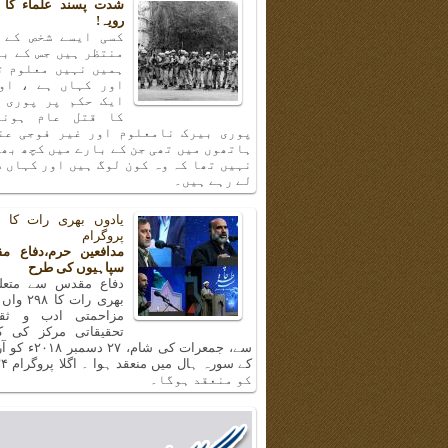
شدت پسند علماء کا 
رویہ!
کسی ایسے شخص کے 
منتظر ہیں جس کے با
ہمیں نہیں معلوم ت
اور کہاں ہے ، او
ایک حکم پر پوری 
کا قتل عام ہونا
پوری بیرک نامعلوم اور غیر فوجی عن
ہاتھوں میں تھی جن کے بارے میں کچھ بھ
نہیں تھا کہ وہ کون لوگ ہیں اور کہاں س
لے رہے ہیں۔
پروگرام
مدافعین حرم،دفاع م
سپاہیوں کی طرح
دفاع مقدس سے متعلق
بھری رات ک
مزاحمتی ادب و ثق
تحقیقاتی مرکز کی 
سے، جمعرات کی شام، 
کو منعقد ہوگا۔