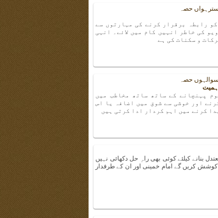
– سترہواں حصہ
کو رابطہ برقرار کرنے کی مہارتوں سے
یو کی خاطر انہیں کام میں لائے۔ انہی
کات و سکنات کی ہے
– سوالہوں حصہ
اہمیت
وم پہنچانے کے ساتھ ساتھ مخاطب میں
رنے اور خوشی سے شوق میں اضافہ یا اس
دا کرنے میں اہم کردار ادا کرتی ہیں
دل بنانے کیلئے کوئی بھی راہِ حل دکھائی نہیں
کوشش کریں گے امام خمینی اور ان کے طرفدار