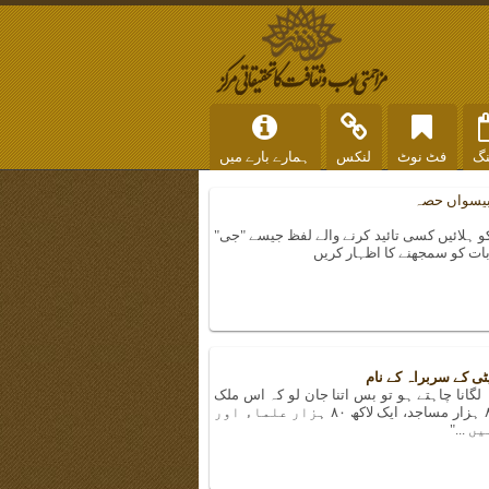
نگ
فٹ نوٹ
لنکس
ہمارے بارے میں
 بیسواں حصہ
کو ہلائیں کسی تائید کرنے والے لفظ جیسے "جی"
 بات کو سمجھنے کا اظہار کریں
ی کے سربراہ کے نام
ہ لگانا چاہتے ہو تو بس اتنا جان لو کہ اس ملک
(ایران) میں ساڑھے تین کروڑ کی آبادی میں ۸۰ ہزار مساجد، ایک لاکھ ۸۰ ہزار علماء اور
 ..."