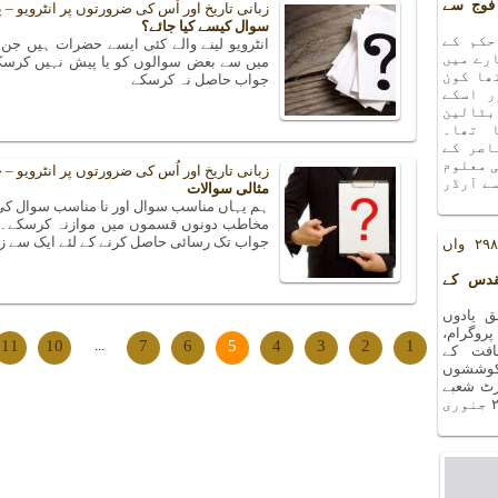
فوج سے
زبانی تاریخ اور اُس کی ضرورتوں پر انٹرویو –
سوال کیسے کیا جائے؟
حکم کے
انٹرویو لینے والے کئی ایسے حضرات ہیں ج
رے میں
میں سے بعض سوالوں کو یا پیش نہیں کرسکے 
ھا کون
جواب حاصل نہ کرسکے
ر اسکے
بٹالین
 تھا۔
اصر کے
ی معلوم
زبانی تاریخ اور اُس کی ضرورتوں پر انٹرویو 
ے آرڈر
مثالی سوالات
ہم یہاں مناسب سوال اور نا مناسب سوال کی م
مخاطب دونوں قسموں میں موازنہ کرسکے۔ ا
جواب تک رسائی حاصل کرنے کے لئے ایک سے زی
یادوں بھری رات کا ۲۹۸ واں
قدس کے
 یادوں
ا ۲۹۸ واں پروگرام،
11
10
...
7
6
5
4
3
2
1
افت کے
کوششوں
۲۷ دسمبر ۲۰۱۸ء کو آرٹ شعبے
کے سورہ ہال میں منعقد ہوا ۔ اگلا پروگرام ۲۴ جنوری