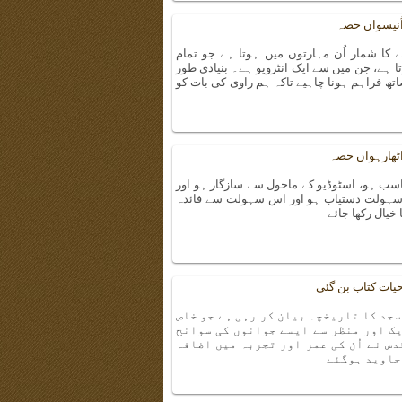
اُنیسواں حصہ
ا شمار اُن مہارتوں میں ہوتا ہے جو تمام
تا ہے، جن میں سے ایک انٹرویو ہے۔ بنیادی طور
تھ فراہم ہونا چاہیے تاکہ ہم راوی کی بات کو
 اٹھارہواں حصہ
اسب ہو، اسٹوڈیو کے ماحول سے سازگار ہو اور
کی سہولت دستیاب ہو اور اس سہولت سے فائدہ
خیال رکھا جائے
یات کتاب بن گئی
سجد کا تاریخچہ بیان کر رہی ہے جو خاص
ک اور منظر سے ایسے جوانوں کی سوانح
دس نے اُن کی عمر اور تجربہ میں اضافہ
 جاوید ہوگئے