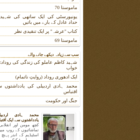
ماموستا 70
یونیورسٹی کی ایک ساتھی کی شہیدہ
حداد عادل کے بارے میں باتیں
کتاب "عرشہ" پر ایک تنقیدی نظر
ماموستا 69
سب سے زیادہ دیکھے جانے والے
شہید کاظم عاملو کی زندگی کی روداد: ب
خواب
ایک ادھوری روداد (روایتِ ناتمام)
محمد ہادی اردبیلی کی یادداشتوں س
اقتباس
جنگ اور حکومت
محمد ہادی اردبی
یادداشتوں سے ایک اقتب
کچھ مومن اور انقلابی
تماشائیوں کے روپ میں
اسٹیڈیم کے اندر پہنچ
بھی پولی ٹیکنک یونیو