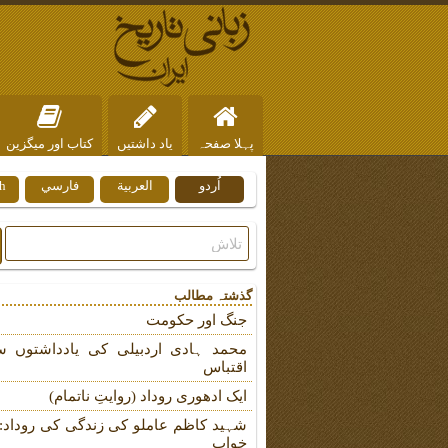
پہلا صفحہ
یاد داشتیں
کتاب اور میگزین
اُردو
العربية
فارسي
h
ہم سے رابطہ
گذشتہ مطالب
جنگ اور حکومت
محمد ہادی اردبیلی کی یادداشتوں س
اقتباس
ایک ادھوری روداد (روایتِ ناتمام)
شہید کاظم عاملو کی زندگی کی روداد: ب
خواب