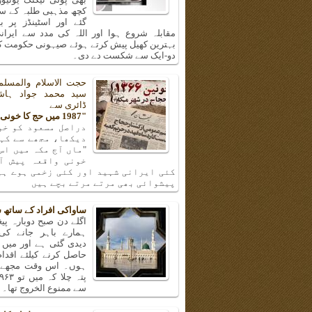
کچھ مذہبی طلبہ کے سا
گئے اور اسٹینڈز پر ب
مقابلہ شروع ہوا اور اللہ کی مدد سے ایرانی
بہترین کھیل پیش کرتے ہوئے صیہونی حکومت کی
دو-ایک سے شکست دے دی۔
حجت الاسلام والمسلم
سید محمد جواد ہا
ڈائری سے
"1987 میں حج کا خونی واقعہ"
دراصل مسعود کو خو
دیکھا، مجھے سے کہن
"ماں آج مکہ میں اس
خونی واقعہ پیش آ
کئی ایرانی شہید اور کئی زخمی ہوے ہی
پیشوائی بھی مرتے مرتے بچے ہیں
ساواکی افراد کے ساتھ 
اگلے دن صبح دوبارہ پیغا
ہمارے باہر جانے کی
دیدی گئی ہے اور میں 
حاصل کرنے کیلئے اقدا
ہوں۔ اس وقت مجھے و
سے ممنوع الخروج تھا۔