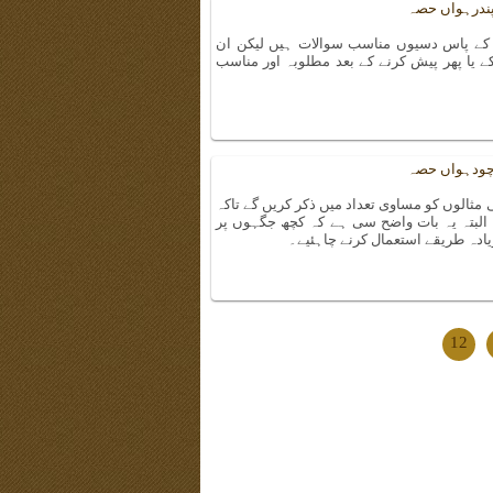
 پندرہواں حصہ
ن کے پاس دسیوں مناسب سوالات ہیں لیکن ان
یا پھر پیش کرنے کے بعد مطلوبہ اور مناسب
– چودہواں حصہ
ثالوں کو مساوی تعداد میں ذکر کریں گے تاکہ
لبتہ یہ بات واضح سی ہے کہ کچھ جگہوں پر
ادہ طریقے استعمال کرنے چاہئیے۔
12