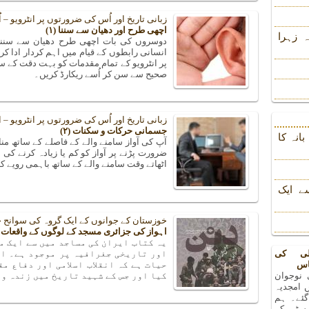
زبانی تاریخ اور اُس کی ضرورتوں پر انٹرویو – 
اچھی طرح اور دھیان سے سننا (۱)
 زہرا
دوسروں کی بات اچھی طرح دھیان سے سننے ک
انسانی رابطوں کے قیام میں اہم کردار ادا کر
پر انٹرویو کے تمام مقدمات کو بہت دقت کے سا
صحیح سے سن کر اُسے ریکارڈ کریں۔
زبانی تاریخ اور اُس کی ضرورتوں پر انٹرویو –
جسمانی حرکات و سکنات (۲)
انہ کا
آپ کی آواز سامنے والے کے فاصلے کے ساتھ من
ضرورت پڑنے پر آواز کو کم یا زیادہ کرنے 
اٹھاتے وقت سامنے والے کے ساتھ باہمی رویے کا 
ے ایک
خوزستان کے جوانوں کے ایک گروہ کی سوانح ح
اہواز کی جزائری مسجد کے لوگوں کے واقعات
یہ کتاب ایران کی مساجد میں سے ایک م
لی کی
اور تاریخی جغرافیہ پر موجود ہے۔ ای
اس
حیات ہے کہ انقلاب اسلامی اور دفاع مق
 نوجوان
کیا اور جس کے شہید تاریخ میں زندہ و
 امجدیہ
 گئے۔ ہم
رسٹی کے