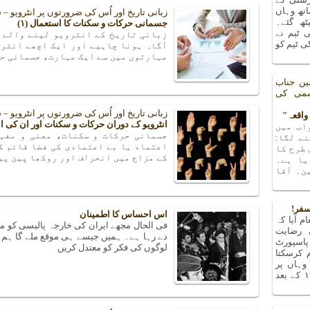
تھ وہاں
زبانی تاریخ اور اُس کی ضرورتوں پر انٹرویو 
یٹھ گئے۔
جسمانی حرکات و سکنات کا استعمال (۱)
 ٹیم نے
زبانی تاریخ کے انٹرویو لینے والے 
 ٹیم کو
آگاہ ہونا چاہیے اور ایک اچھے انٹرو
مہارتوں میں سے ایک مہارت، جسمانی حر
ین جناب
شمی کی
زبانی تاریخ اور اُس کی ضرورتوں پر انٹرویو 
انٹرویو کے دوران حرکات و سکنات اور ان کی 
اب میں
جسمانی حرکات و سکنات، معنی و مفہ
ے لگا:
اعتماد یا بے اعتمادی کی فضا قائم ک
 طرح کا
کے مزاج میں انحراف اور روکھا پین پی
یا ہے۔
ن۔ آقا
سفر!
اس احساس کا اطمینان
م آیا کہ
فی الحال مجھے ایران کی خارجہ پالیسی کو معت
 رضایت
دے رہا ہے۔ ہمیں جیسے ہی موقع ملے گا ہم 
پاسپورٹ
لوگوں کی فکر کو معتدل کریں
م کرسکتا
ہاں پر
پتہ چلا کہ میں تو ۱۹۶۳ کے بعد