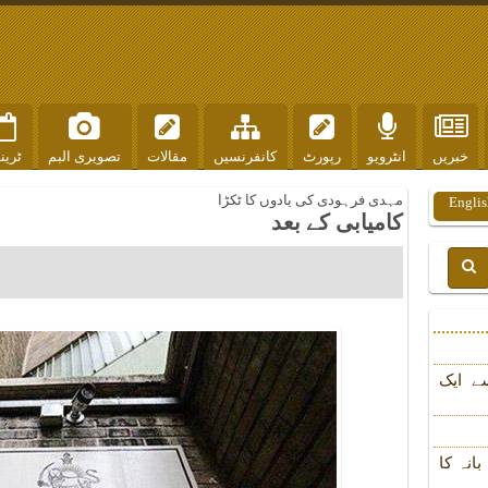
خبریں
انٹرویو
رپورٹ
کانفرنسیں
مقالات
تصویری البم
ٹرین
مہدی فرہودی کی یادوں کا ٹکڑا
Englis
کامیابی کے بعد
ے ایک
انہ کا