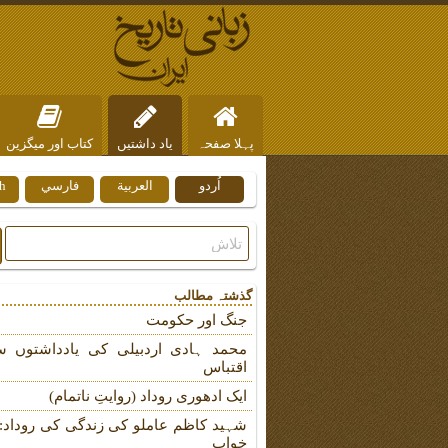
پہلا صفحہ
یاد داشتیں
کتاب اور میگزین
اُردو
العربية
فارسي
h
ہم سے رابطہ
گذشتہ مطالب
جنگ اور حکومت
محمد ہادی اردبیلی کی یادداشتوں س
اقتباس
ایک ادھوری روداد (روایتِ ناتمام)
شہید کاظم عاملو کی زندگی کی روداد: ب
خواب