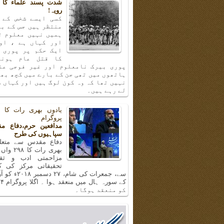
شدت پسند علماء کا 
رویہ!
کسی ایسے شخص کے 
منتظر ہیں جس کے با
ہمیں نہیں معلوم ت
اور کہاں ہے ، او
ایک حکم پر پوری 
کا قتل عام ہونا
پوری بیرک نامعلوم اور غیر فوجی عن
ہاتھوں میں تھی جن کے بارے میں کچھ بھ
نہیں تھا کہ وہ کون لوگ ہیں اور کہاں س
لے رہے ہیں۔
پروگرام
مدافعین حرم،دفاع م
سپاہیوں کی طرح
دفاع مقدس سے متعلق
بھری رات ک
مزاحمتی ادب و ثق
تحقیقاتی مرکز کی 
سے، جمعرات کی شام، 
کو منعقد ہوگا۔