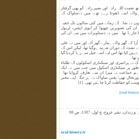
نعمت اللہ زادہ اور بصیر زادہ کو بھی گرفتار
ر والے اسے ڈھونڈ رہے تھے، میں نےساواک کے
وں نے شاہ کے زمانے میں کئی سالوں تک خفیہ
 ان کی تصویریں چھپوا کر ایوی ایشن، ٹریول
ا جارہا تھا۔ میں نے دستاویزات میں سے ان کی
 کے گھر والے ہمارے گھر آئے اور میں نے علی
 تشدد کے دوران شہید ہوگیا تھا، لیکن اس کے
 نہیں کیا تھا اس لیے اسے جیل سے رہا کردیا گیا
تھا۔
 نے پرائمری اور سیکنڈری اسکولوں کے طلباء
ھا۔ مثال کے طور پر سیکنڈری اسکول میں جب میں نے ایک
ے 10 تومان والے میرے ایک ہم جماعت نے میرا ان سے تعارف کروایا تھا۔
رتحال تھی؛ یعنی ساواک نے ہر جگہ اپنے مخبر
ومت کو حفاظت کرنا چاہتی تھی۔[1]
۔۔۔۔۔۔۔۔۔۔۔۔۔۔۔۔۔۔۔۔۔۔۔۔۔۔۔۔۔۔۔۔۔۔۔۔۔۔۔۔۔۔۔۔۔۔۔۔۔۔۔۔۔۔۔۔
oral-history.ir