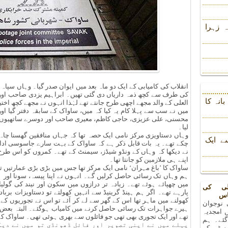
 زہرا
انقلاب کی کامیابی کے ایک دو ماہ بعد میں ایوان صدر گیا۔ وہاں سپ
کی طرف سے کچھ ذمہ داریاں دی گئی تھیں۔ ابراہیم یزدی صاحب اور ع
انہ کا
العلی کے والد مجھے اچھی طرح جانتے تھے لہٰذا انہوں نے مجھے کچھ اختی
میں نے سب سے پہلا کام یہ کیا کہ میں، ساواک کے سابقہ دفتر گیا اور
محسنی، علی عزیزی، حاجی کاظم، معیری صاحب اور دوسرے ساتھیوں ک
لیا۔
وہاں دستاویزی مرکز نامی ایک حصہ تھا کہ جہاں منافقین گھسنا چاہ 
ے ایک
چکے تھے۔ یہ بات قابل ذکر ہے کہ ساواک کے بہت سارے جاسوسی ادا
نے دیکھا کہ وہاں کے ونڈو شیڈز، سیمنٹ کے تھے۔ کمروں کو اس طرح 
اپنے ہی ملازمین کو جانتا تھا۔
ساواک کا ’باغ مہران‘ نامی ایک مرکز تھا جس میں بڑی بڑی عمارتیں تھ
ہم وہاں تک رسائی حاصل کرلیں گے۔ انہوں نے اپنا پیسہ، سونا اور 
میں چھپائے ہوئے تھے۔ زیادہ تر درازوں میں سکون اور نیند کی گول
لی کی
پارہے تھے۔ اگر ہم ہینڈ گرینیڈ سے انہیں کھولتے تو دستاویزات بربا
اس
کھولنے میں ماہر تھا اس کے گھر سے لے کر آئے تو اس نے تجوریوں کے 
 نوجوان
ہیرے جواہرات تک رسائی حاصل کرنے میں کامیاب ہوگئے۔ البتہ بعض
 امجدیہ
تھے اور ایک تجوری بھی تھی جو فائلوں سے بھری ہوئی تھی۔ ساواک کے 12 سے 13 ادارے تھے
 گئے۔ ہم
پہلے میں نے اپنی تصویر اور فائل ڈھونڈی تو میں نے دیک
رسٹی کے