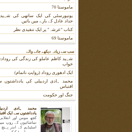
ماموستا 70
یونیورسٹی کی ایک ساتھی کی شہیدہ
حداد عادل کے بارے میں باتیں
کتاب "عرشہ" پر ایک تنقیدی نظر
ماموستا 69
سب سے زیادہ دیکھے جانے والے
شہید کاظم عاملو کی زندگی کی روداد: ب
خواب
ایک ادھوری روداد (روایتِ ناتمام)
محمد ہادی اردبیلی کی یادداشتوں س
اقتباس
جنگ اور حکومت
محمد ہادی اردبی
یادداشتوں سے ایک اقتب
کچھ مومن اور انقلابی
تماشائیوں کے روپ میں
اسٹیڈیم کے اندر پہنچ
بھی پولی ٹیکنک یونیو