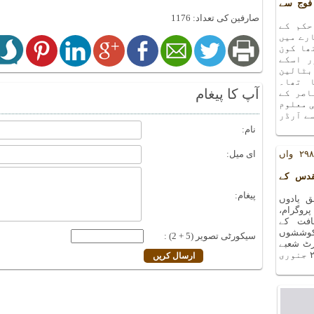
فوج سے
صارفین کی تعداد: 1176
حکم کے
رے میں
ھا کون
ر اسکے
بٹالین
 تھا۔
آپ کا پیغام
اصر کے
ی معلوم
ے آرڈر
نام:
یادوں بھری رات کا ۲۹۸ واں
ای میل:
قدس کے
پیغام:
 یادوں
ا ۲۹۸ واں پروگرام،
افت کے
کوششوں
سیکورٹی تصویر (5 + 2) :
۲۷ دسمبر ۲۰۱۸ء کو آرٹ شعبے
کے سورہ ہال میں منعقد ہوا ۔ اگلا پروگرام ۲۴ جنوری