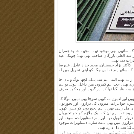
اہ کے ساتھی بھی موجود تھے۔ مجھے شہید چمران
بد العلی بازرگان صاحب بھی تھے؛ چونکہ عبد
ارات دیے تھے۔
 ڈاکٹر نژاد حسینیان، مجید حداد عادل، علیرضا
ے ساتھ ہم نے اس جگہ کو اپنی تحویل میں لے
رہے تھے، البتہ ہم سے پہلے کچھ لوگ وہاں جا
رے تھے۔ جب ہم کمروں میں داخل ہوئے تو ہم
سے بنایا گیا تھا کہ ہر گروہ اور محکمہ صرف
یں اور انہوں نے کبھی سوچا بھی نہیں ہوگا کہ
ہیرے جواہرات، میزوں کی درازوں اور تجوریوں
یاں مل رہی تھیں۔ ہم تجوریوں کو نہیں کھول
د ہوجاتے۔ ہم ان کے ایک ملازم کو جو تجوریاں
دروازے کھول دیے اور ہم دستاویزات، سونے اور
 درازوں میں بھی بہت سارے دستاویزات موجود
۔
ھا کہ کس کس نے میری مخبری کی ہے اور