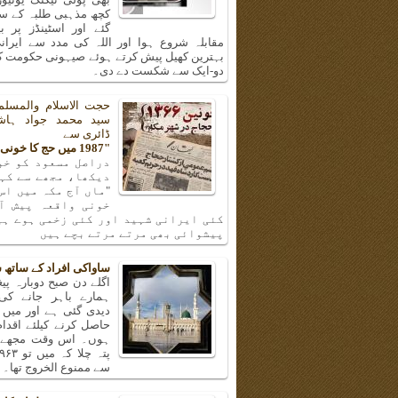
کچھ مذہبی طلبہ کے سا
گئے اور اسٹینڈز پر ب
مقابلہ شروع ہوا اور اللہ کی مدد سے ایرانی
بہترین کھیل پیش کرتے ہوئے صیہونی حکومت کی
دو-ایک سے شکست دے دی۔
حجت الاسلام والمسلم
سید محمد جواد ہا
ڈائری سے
"1987 میں حج کا خونی واقعہ"
دراصل مسعود کو خو
دیکھا، مجھے سے کہن
"ماں آج مکہ میں اس
خونی واقعہ پیش آ
کئی ایرانی شہید اور کئی زخمی ہوے ہی
پیشوائی بھی مرتے مرتے بچے ہیں
ساواکی افراد کے ساتھ 
اگلے دن صبح دوبارہ پیغا
ہمارے باہر جانے کی
دیدی گئی ہے اور میں 
حاصل کرنے کیلئے اقدا
ہوں۔ اس وقت مجھے و
سے ممنوع الخروج تھا۔