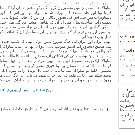
میری زندگی سے متعلق معلومات لیک کی ہیں۔
تھ وہاں
ساواک نے اصفہان میں منصورون گروہ کے رکن، علی جہان آرا کے ساتھ 
یٹھ گئے۔
کرلیا تھا اور علی تشدد کے دوران شہید ہوگیا تھا اور اس کے گھ
 ٹیم نے
دستاویزات میں سے اس کی تصویر نکالی اور اس کی فائل ڈھونڈ لی۔
 ٹیم کو
نعمت زادہ صاحب(لبنان میں ایران کے ثقافتی مشیر بن گئے تھے) جنہ
زندگی گزاری، ان کا معاملہ بھی کچھ ایسا ہی تھا، یعنی ساواک نے
ایجنسیز اور بس ٹرمینلز کو بھیج دی تھیں اور مسلسل ان کا تعاقب کی
ین جناب
فائل بھی ڈھونڈ لی۔
شمی کی
ابھی ایران اور عراق کی جنگ شروع نہیں ہوئی تھی کہ شہید جہان آرا
سے متعلق دستاویزات انہیں سونپ دیے۔ ہوا یہ تھا کہ علی، ساواک کے
گھر والوں کو بتایا گیا تھا کہ چونکہ اس نے اپنے دوستوں کے ساتھ تعاون
اب میں
ہے۔ وہ تہران یونیورسٹی کی فیکلٹی آف سوشل سائنسز کا طالب علم 
ے لگا:
ساواک ایک بہت مضبوط اور بہت اچھی طرح آراستہ ادارہ تھا۔ ساواک
 طرح کا
کو ماہانہ 10 سے 20 تومان پر اپنا خبری مقرر کر رکھا ت
یا ہے۔
مضمون لکھا تو ساواک سے ماہانہ 5 س
ن۔ آقا
یونیورسٹیز میں چاہے ملک کے اندر چاہے ملک کے باہر ہر جگہ یہی صو
چھوڑے ہوئے تھے جو انہیں خبریں پہنچاتے رہتے تھے اور ساواک اپنی حک
تاریخ شفاھی :: پس از پیروزی (oral-history.ir)
سفر!
م آیا کہ
 رضایت
۔۔۔۔۔۔۔۔۔۔۔۔۔۔۔۔۔۔۔۔۔۔۔۔۔۔۔۔۔۔۔۔۔۔۔۔۔۔۔۔۔۔۔۔۔۔۔
پاسپورٹ
[1]۔ مؤسسه تنظیم و نشر آثار امام خمینی، گروہ تاریخ، خاطرات مبارزہ و زندان، نشر عروج، چ اول، 1387، ص 98۔
م کرسکتا
ہاں پر
پتہ چلا کہ میں تو ۱۹۶۳ کے بعد