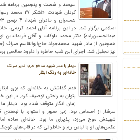
سیصد و شصت و پنجمین برنامه شب خا
گردان شهادت «لشک
اسلامی برگزار شد. در این برنامه آقای احمد کریمی، خ
عبدالحسین‌زاده) دکتر محمد بلوکات و آقای فریدالدین لو
همچنین از مادر شهید محمدجواد حاج‌ابوالقاسم صراف (ج
نیز تجلیل شد. اجرای این شب خاطره را داوود صالحی بر
دیدار با مادر شهید مدافع حرم؛ قدیر سرلک
خانه‌ای به رنگ ایثار
قدم گذاشتن به خانه‌ای که بوی ای
بتوان به راحتی توصیف کرد. در این خان
زمان انگار متوقف شده بود. دیدار ما
سرشار از احساس بود. زنی صبور و استوار، با لبخندی 
شهیدش موج می‌زد، پذیرای ما بود. خانه‌ای ساده اما 
عکس‌های او با لباس رزم و خاطراتی که در قاب‌های کوچک و