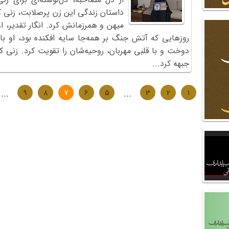
داستان زندگی این زن پرصلابت، زنی ک
میهن و همرزمانش کرد. انگار تقدیر، او
روزهایی که آتش جنگ بر همه‌جا سایه افکنده بود، او ب
دوخت و با قلبی مهربان، روحیه‌شان را تقویت کرد. زنی ک
جبهه کرد...
...
9
8
7
6
5
...
3
2
1