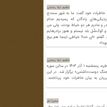
تنظیم: لیلا رستمی
مه خاطرات خود گفت: ما به شهر سنندج
نزدیکی‌های پادگان که رسیدیم مدام
پدر و مادرم هر دو خیاط بودند، ولی من
 کوک‌شُل بلد نیستم و هنوز برادرهایم
د. گفتم: «ای خدا! خیاطی اینجا هم بیخ
تنظیم: لیلا رستمی
سیصدوشصت‌وسومین برنامه شب خاطره، پنجشنبه 1 آذر 1403 در سالن سوره
جنگِ دوست‌داشتنی» برگزار شد. در این
یریان به بیان خاطرات خود پرداختند.
سمیرا نفر
آسمان گذاشته‌ایم! ساده بود، اما عطر