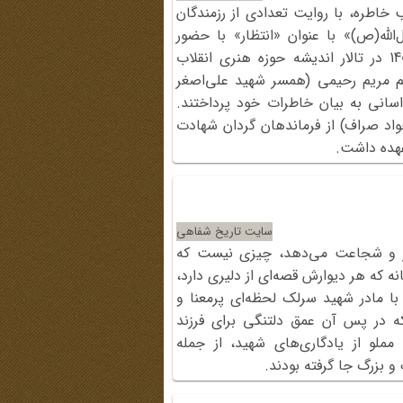
طره، با روایت تعدادی از رزمندگان
ر 27 محمد رسول‌الله(ص)» با عنوان «انتظار» با حضور
همسران و مادران شهدا، 4 بهمن 1403 در تالار اندیشه حوزه هنری انقلاب
انم مریم رحیمی (همسر شهید علی‌اصغر
اسانی به بیان خاطرات خود پرداختند.
واد صراف) از فرماندهان گردان شهادت
عهده داشت.
سایت تاریخ شفاهی
ثار و شجاعت می‌دهد، چیزی نیست که
ه که هر دیوارش قصه‌ای از دلیری دارد،
 با مادر شهید سرلک لحظه‌ای پرمعنا و
که در پس آن عمق دلتنگی برای فرزند
مملو از یادگاری‌های شهید، از جمله
 بزرگ جا گرفته بودند.