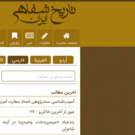
صفحه نخست
خاطرات
خبر
پاورقی
کتا
اُردو
العربية
فارسي
sh
آخرین مطالب
آسیب‌شناسی سندپژوهی اسناد سفارت آمریک
عبور از آخرین خاکریز - 27
زنده‌یاد «سیمین‌دخت وحیدی» در آینه 
شاعران