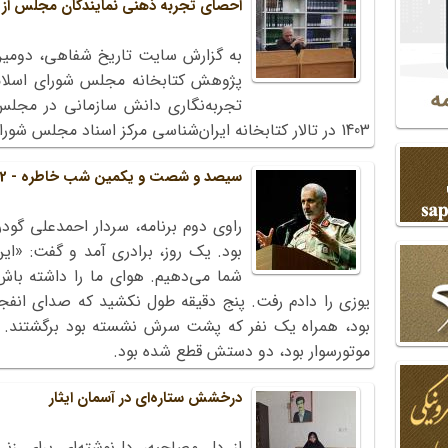
احصای تجربه ذهنی نمایندگان مجلس از
به گزارش سایت تاریخ شفاهی، دومی
پژوهش کتابخانه مجلس شورای اسلام
1403 در تالار کتابخانه ایران‌شناسی مرکز اسناد مجلس شورای اسلامی برگزار شد.
سیصد و شصت و یکمین شب خاطره - 2
شما می‌دهیم. هوای ما را داشته باش
یوزی را دادم رفت. پنج دقیقه طول نکشید که صدای انفجار
بود، همراه یک نفر که پشت سرش نشسته بود برگشتند. م
موتورسوار بود، دو دستش قطع شده بود.
درخشش ستاره‌ای در آسمان ایثار
از دل مصاحبه، دل‌نوشته‌ای برای زن