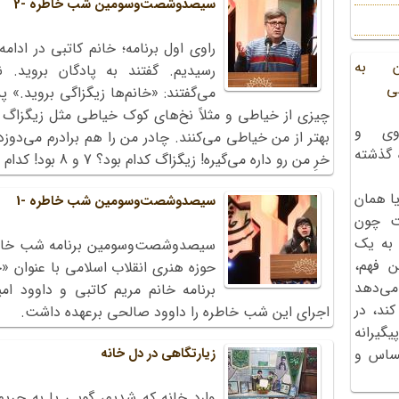
سیصدوشصت‌وسومین شب خاطره -2
راوی اول برنامه؛ خانم کاتبی در ادا
ن به
رسیدیم. گفتند به پادگان بروید. 
ی
می‌گفتند: «خانم‌ها زیگزاگی بروید.» 
چیزی از خیاطی و مثلاً نخ‌های کوک‌ خیاطی مثل زیگزاگ و
وی و
بهتر از من خیاطی می‌کنند. چادر من را هم برادرم می‌دوز
ه گذشته
خرِ من رو داره می‌گیره! زیگزاگ کدام بود؟ 7 و 8 بود! کدام بود!»
ا همان
سیصدوشصت‌وسومین شب خاطره -1
ت چون
 به یک
ن فهم،
حوزه هنری انقلاب اسلامی با عنوان «
می‌دهد
برنامه خانم مریم کاتبی و داوود ام
کند، در
اجرای این شب خاطره را داوود صالحی برعهده داشت.
گیرانه
زیارتگاهی در دل خانه
احساس و
وارد خانه که شدیم، گویی پا به حریم 