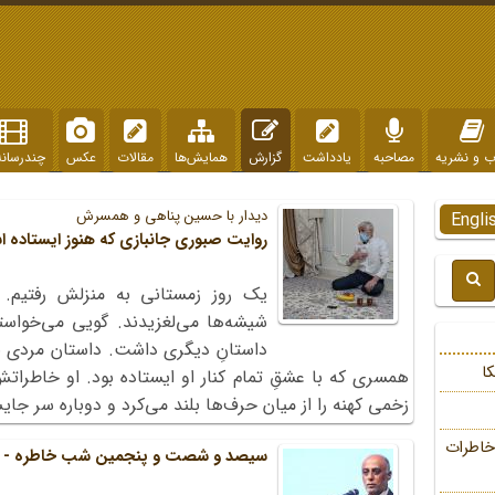
ب و نشریه
مصاحبه
یادداشت
گزارش
همایش‌ها
مقالات
عکس
چندرسانه
دیدار با حسین پناهی و همسرش
Engli
روایت صبوری جانبازی که هنوز ایستاده 
یک روز زمستانی به منزلش رفتیم. می
شیشه‌ها می‌لغزیدند. گویی می‌خواستن
ا
همسری که با عشقِ تمام کنار او ایستاده بود. او خاطراتش
زخمی کهنه را از میان حرف‌ها بلند می‌کرد و دوباره سر ج
خاطرات
سیصد و شصت و پنجمین شب خاطره - 1