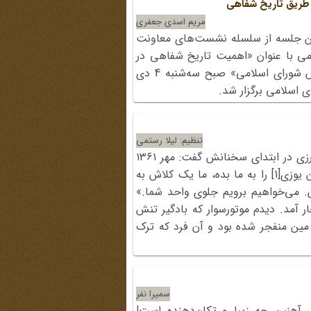
 طریق تاریخ شفاهی
مریم اسدی جعفری
ن جلسه از سلسله نشست‌های معاونت
ی با عنوان «اهمیت تاریخ شفاهی در
تجربه‌نگاری دانش سازمانی در مجلس شورای اسلامی» صبح سه‌شنبه 4 دی
تنظیم: لیلا رستمی
راوی دوم برنامه، سردار احمدعلی گودرزی در ابتدای سخنانش گفت: مهر ۱۳۶۱
بود. یک روز، برادری آمد و گفت: «این یوزی[1] را به ما بده، ما یک کلاش به
. می‌خواهیم برویم جلوی واحد شما.»
 آمد. دیدم موتورسوار که بادگیر تنش
ین منفجر شده بود و آن فرد که ترک
سمیرا نفر
ی آهنین چه زیبا و تکان‌دهنده است!