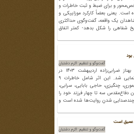
شخص‌محور و برای ضبط و ثبت خاطرات و
 است. یعنی بعضاً کارکرد موزاییکی و
شاهدان یک واقعه، گفت‌و‌گوی حداکثری
یخ شفاهی را شکل بدهد- کمتر اتفاق
بود
گفت‌وگو و تنظیم: اکرم دشتبان
کتاب «پری‌ خانه‌ ما» تازه‌ترین اثر بهناز ضرابی‌زاده اردیبهشت 1403 در
نمایشگاه بین‌المللی کتاب تهران رونمایی شد. این اثر شامل خاطرات ۹
یموری، چنگیزی، حاجی بابایی، سرابی،
 دفاع‌مقدس سه تا چهار فرزند خود را
ث چندصدایی شدنِ روایت‌ها شده است و
 عمیق است
گفت‌وگو و تنظیم: اکرم دشتبان