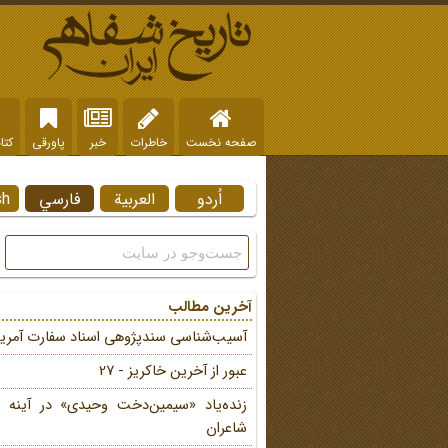
صفحه نخست
خاطرات
خبر
پاورقی
کتا
اُردو
العربية
فارسي
sh
آخرین مطالب
آسیب‌شناسی سندپژوهی اسناد سفارت آمریک
عبور از آخرین خاکریز - 27
زنده‌یاد «سیمین‌دخت وحیدی» در آینه 
شاعران