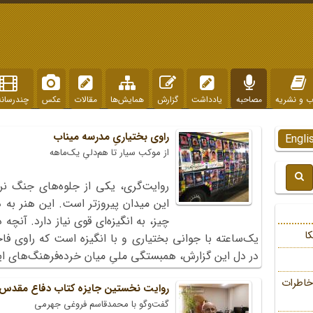
ب و نشریه
مصاحبه
یادداشت
گزارش
همایش‌ها
مقالات
عکس
چندرسانه
راوی بختیاریِ مدرسه میناب
Engli
از موکب سیار تا هم‌دلیِ یک‌ماهه
روایت‌گری، یکی از جلوه‌های جنگ ن
این میدان پیروزتر است. این هنر به د
چیز، به انگیزه‌ای قوی نیاز دارد. آنچ
ا
یک‌ساعته با جوانی بختیاری و با انگیزه است که راوی ف
در دل این گزارش، همبستگی ملیِ میان خرده‌فرهنگ‌های ای
خاطرات
روایت نخستین جایزه کتاب دفاع مقدس
گفت‌وگو با محمدقاسم فروغی جهرمی