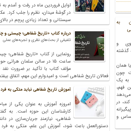
اوایل فروردین ماه در رفت و آمدم به
در گوشۀ میدان، نظرم را جلب کرد. عک
سیستانی و تعداد زیادی پرچم در بالا
ن به
ی
درباره کتاب «تاریخ شفاهی؛ چیستی و چ
تلفیقی از بحث‌های نظری و تجربه‌های عملی
وی و
ه گذشته
ساعت ۱۵ در سالن سلمان هراتی 
ا همان
مؤلف کتاب با تأکید بر ضرورت نقد اث
ت چون
فعالان تاریخ شفاهی است و امیدوارم این مهم، اتفاق بیفتد
 به یک
ن فهم،
آموزش تاریخ‌ شفاهی نباید متکی به فرد 
می‌دهد
کند، در
امروزه آموزش به عنوان یکی از مبا
گیرانه
کارشناسان این حوزه است. به گفت
احساس و
‌شفاهی، نیازمندِ جریان‌سازی در دا
دستورالعمل باعث ‌شود، آموزشِ این علم، متکی به فرد 