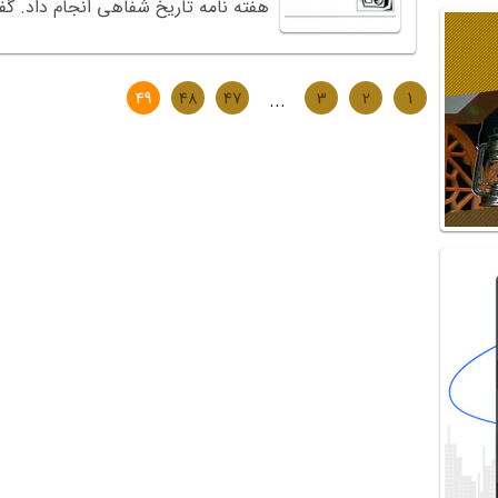
هفته نامه تاریخ شفاهی انجام داد. گفتگ
49
48
47
...
3
2
1