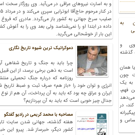
و به اسارت نیروهای عراقی در می‌آید. وی روزگار سخت اس
صلیب سرخ جهانی به کشور باز می‌گردد. مادری که فروغ چش
ن به
داده در ابتدا او را نمی‌شناسد ولی بعد وی را به آغوش ک
ی
این بار از خوشحالی می‌گرید.
وی و
دموکراتیک ترین شیوه تاریخ نگاری
ه گذشته
چرا باید به جنگ و تاریخ شفاهی آن
ا همان
است به ذهن برخی برسد، از این قبیل ا
ت چون
 به یک
انرژی و توان خود را «باز هم» صرف ثبت و ضبط تاریخ 
ن فهم،
ایران و عراق چه بود که باید به آن پرداخت، آن هم از نوع
می‌دهد
جدال چیز خوبی است که باید به آن بپردازیم؟
کند، در
گیرانه
مصاحبه با محمد کریمی در رادیو گفتگو
احساس و
کشور دیگر، خبرساز شد. پیرو این خبر