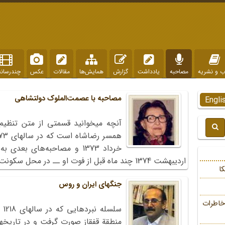
ب و نشریه
مصاحبه
یادداشت
گزارش
همایش‌ها
مقالات
عکس
چندرسانه
مصاحبه با عصمت‌‏الملوک دولتشاهی
Engli
آنچه می‏خوانید قسمتی از متن تنظی
اردیبهشت 1374 چند ماه قبل از فوت او ــ در محل سکونت نامبرده انجام گرفته است.
ا
جنگهای ایران و روس
خاطرات
منطقة قفقاز صورت گرفت و در تاریخها