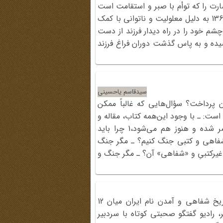
ارت را که توأم با صبر و استقامت است
در کنار مرحوم حاج‌آقا ابوترابی سپری می‌کند و در مرداد 1365 به دلیل معلولیت و ناتوانی با کمک
م خود را در راه دیدار فرزند از دست
شیده و به پاس گذشت دوران فراغ فرزند
سیدقاسم یاحسینی
 پرداخت؟ سؤال‌هایی که غالباً ممکن
ست: ـ با وجود این‌همه کتاب،‌ مقاله و
روزنامه که درباره جنگ تحمیلی منتشر شده و هنوز هم می‌شود،1 چرا باید
شفاهی و کتبی جنگ کنیم؟ ـ مگر جنگ
 غیرکتبی‌ِ و «شفاهی» آن؟ ـ مگر جنگ و
هفته گذشته، جهانی شدن سایت تاریخ شفاهی و آمدن نام ایران میان 12
، رادیو گفتگو صحبتی کوتاه با سردبیر