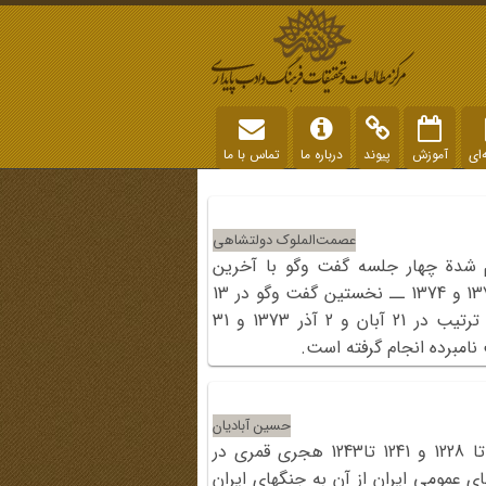
‌ای
آموزش
پیوند
درباره ما
تماس با ما
عصمت‌‏الملوک دولتشاهی
م شدة چهار جلسه گفت وگو با آخرین
همسر رضاشاه است که در سالهای 1373 و 1374 ــ نخستین گفت وگو در 13
خرداد 1373 و مصاحبه‌‏های بعدی به ترتیب در 21 آبان و 2 آذر 1373 و 31
حسین آبادیان
سلسله نبردهایی که در سالهای 1218 تا 1228 و 1241 تا1243 هجری قمری در
ی عمومی ایران از آن به جنگهای ایران