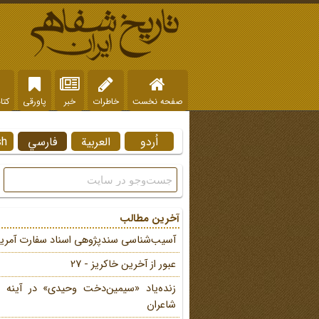
صفحه نخست
خاطرات
خبر
پاورقی
کتا
اُردو
العربية
فارسي
sh
آخرین مطالب
آسیب‌شناسی سندپژوهی اسناد سفارت آمریک
عبور از آخرین خاکریز - 27
زنده‌یاد «سیمین‌دخت وحیدی» در آینه 
شاعران