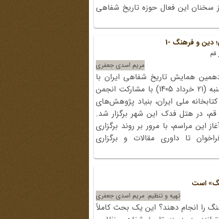
 از سخنان این فعال حوزه تاریخ شفاهی
دین و فرهنگ -1
قم
مریم اسدی جعفری
دهمین همایش تاریخ شفاهی ایران با
موضوع «دین و فرهنگ»، صبح پنجشنبه (21 خرداد 1405) با مشارکت انجمن
کتابخانه ملی ایران، بنیاد پژوهش‌های
قم، در هتل فدک این شهر برگزار شد.
 این مراسم، با مرور بر روند برگزاری
اخوان تا داوری مقالات و برگزاری
جنگ» است
تهیه و تنظیم: مریم اسدی جعفری
گ را انجام دهند؟ این یک بحث کاملاً