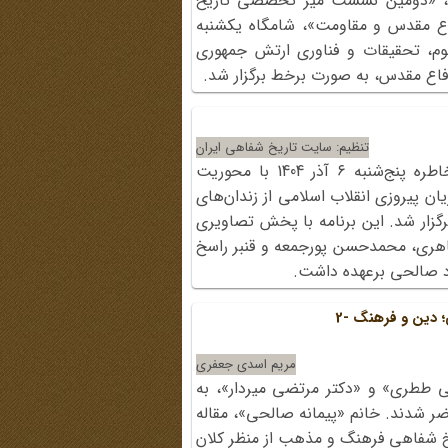
ن، «دومین نشست میز تخصصی تاریخ
فاع مقدس و مقاومت»، شامگاه یکشنبه
اونت علوم، تحقیقات و فناوری ارتش جمهوری
دفاع مقدس، به صورت برخط برگزار شد.
تنظیم: سایت تاریخ شفاهی ایران
سیصدوهفتادوچهارمین برنامه شب خاطره پنج‌شنبه ۶ آذر 1404 با محوریت
ان پیروزی انقلاب اسلامی از زندان‌های
برگزار شد. این برنامه با پخش تصاویری
 طاهری، محمدحسن پورجمعه و قنبر راسخ
ود صالحی برعهده داشت.
دین و فرهنگ -2
مریم اسدی جعفری
 ططری» و «دکتر مرتضی میردار»، به
ر شدند. خانم «پیمانه صالحی»، مقاله
یخ شفاهی فرهنگ و مذهب از منظر کلان