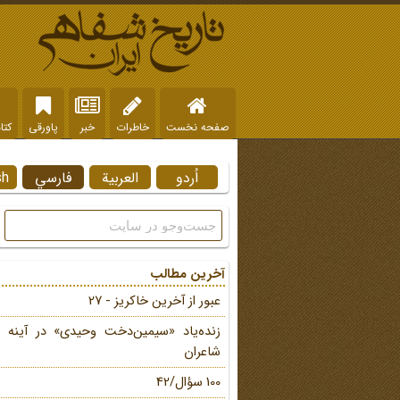
صفحه نخست
خاطرات
خبر
پاورقی
کتا
اُردو
العربية
فارسي
sh
آخرین مطالب
عبور از آخرین خاکریز - 27
زنده‌یاد «سیمین‌دخت وحیدی» در آینه 
شاعران
100 سؤال/42