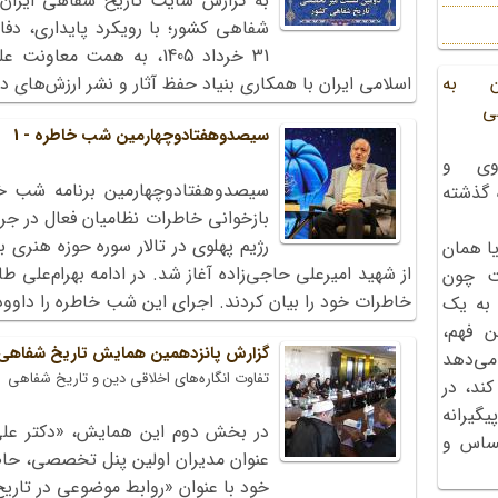
به گزارش سایت تاریخ شفاهی ایرا
شفاهی کشور؛ با رویکرد پایداری، د
31 خرداد 1405، به همت مع
اسلامی ایران با همکاری بنیاد حفظ آثار و نشر ارزش‌های 
ن به
ی
سیصدوهفتادوچهارمین شب خاطره - 1
وی و
ه گذشته
بازخوانی خاطرات نظامیان فعال در جری
رژیم پهلوی در تالار سوره حوزه هنری 
ا همان
از شهید امیرعلی حاجی‌زاده آغاز شد. در ادامه بهرام‌علی
ت چون
خاطرات خود را بیان کردند. اجرای این شب خاطره را داو
 به یک
ن فهم،
گزارش پانزدهمین همایش تاریخ شفاهی؛ 
می‌دهد
تفاوت انگاره‌های اخلاقی دین و تاریخ شفاهی
کند، در
گیرانه
در بخش دوم این همایش، «دکتر علی
احساس و
عنوان مدیران اولین پنل تخصصی، حاض
خود با عنوان «روابط موضوعی در تار