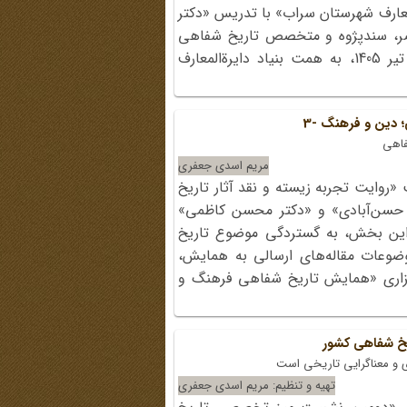
لمعارف شهرستان سراب» با تدریس «دکتر
اصر، سندپژوه و متخصص تاریخ شفاهی
در سازمان اسناد و کتابخانه ملی، شامگاه چهارشنبه 10 تیر 1405، به همت بنیاد دایرة‌المعارف
دین و فرهنگ -3
فاهی
مریم اسدی جعفری
روایت تجربه زیسته و نقد آثار تاریخ
 حسن‌آبادی» و «دکتر محسن کاظمی»
ین بخش، به گستردگی موضوع تاریخ
عات مقاله‌های ارسالی به همایش،
گزاری «همایش تاریخ شفاهی فرهنگ و
 شفاهی کشور
ی و معناگرایی تاریخی است
تهیه و تنظیم: مریم اسدی جعفری