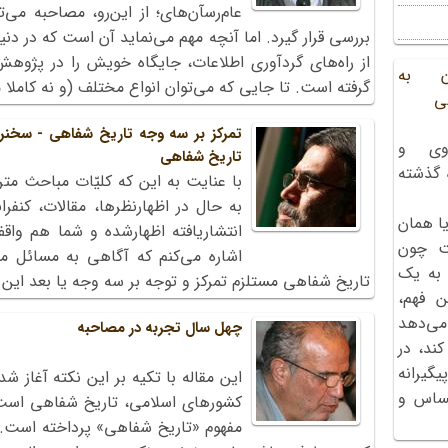
عام‌رسآن‌های؛ از این‌رو، مصاحبه می
بررسی قرار گیرد. اما آنچه مهم می‌نماید آن است که در د
از راه‌های گردآوری اطلاعات، جایگاه خویش را در پژوه
ن به
گرفته است. تا جایی که می‌توان انواع مختلف (و نه کاملا م
ی
تمرکز بر سه وجه تاریخ شفاهی - سخنرا
وی و
تاریخ شفاهی
ه گذشته
با عنایت به این که کلیّات مباحث مت
به حال در اظهارنظرها، مقالات، کنفر
ا همان
انتشار‌یافته اظهار‌شده و شما هم وا
ت چون
اشاره می‌کنم که آگاهی به مسائل م
 به یک
تاریخ شفاهی مستلزم تمرکز و توجه بر سه وجه یا بعد این 
ن فهم،
می‌دهد
چهل سال تجربه در مصاحبه
کند، در
گیرانه
این مقاله با تکیه بر این نکته آغاز شد
احساس و
کشورهای اسلامی، تاریخ شفاهی است.»
مفهوم «تاریخ شفاهی» پرداخته است