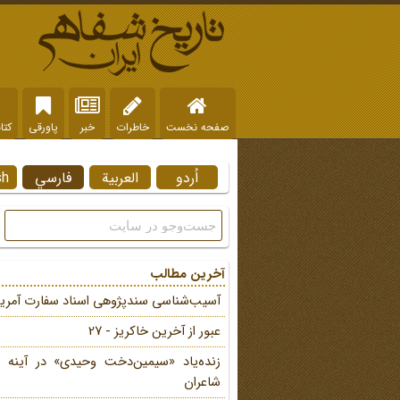
صفحه نخست
خاطرات
خبر
پاورقی
کتا
اُردو
العربية
فارسي
sh
آخرین مطالب
آسیب‌شناسی سندپژوهی اسناد سفارت آمریک
عبور از آخرین خاکریز - 27
زنده‌یاد «سیمین‌دخت وحیدی» در آینه 
شاعران