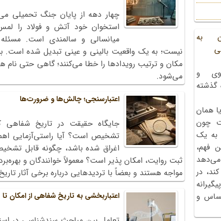
چهار دهه از پایان جنگ تحمیلی می
استخوان خود آتش و فولاد را لمس 
ن به
میانسالی و سالمندی است. مسئله
ی
نیست؛ به یک واقعیت بالینی و عینی تبدیل شده است. بسیا
مکان و ترتیب رویدادها را خطا می‌کنند؛ گاهی حتی نام همر
وی و
می‌شود.
ه گذشته
اعتبارسنجی؛ چالش‌ها و ضرورت‌ها
ا همان
ت چون
جایگاه حقیقت در تاریخ شفاهی ک
 به یک
تشخیص است؟ آیا راستی‌آزمایی اهمیت 
ن فهم،
اغراق شده باشد، چگونه قابل تشخیص
می‌دهد
ثبت روایت، امکان پذیر است؟ معمولاً خوانندگان و بهره‌برد
کند، در
مواجه هستند و بعضاً با تردیدهایی درباره برخی آثار تاریخ
گیرانه
اعتباربخشی به تاریخ شفاهی از امکان تا
احساس و
تعامل بین مباحث سندشناسی در اسن