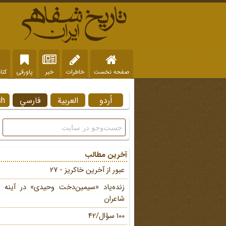
صفحه نخست
خاطرات
خبر
پاورقی
کتا
اُردو
العربية
فارسي
sh
آخرین مطالب
عبور از آخرین خاکریز - 27
زنده‌یاد «سیمین‌دخت وحیدی» در آینه 
شاعران
100 سؤال/42