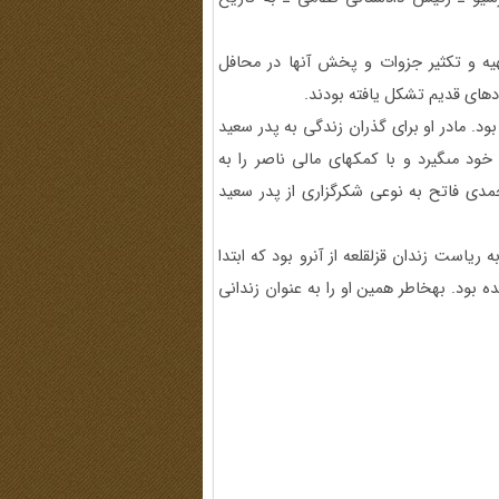
هيه و تكثير جزوات و پخش آنها در محافل
ده‏اى قديم تشكل يافته بودند.
بود. مادر او براى گذران زندگى به پدر سعيد
ود مى‏گيرد و با كمكهاى مالى ناصر را به
حمدى فاتح به نوعى شكرگزارى از پدر سعيد
 رياست زندان قزل‏قلعه از آن‏رو بود كه ابتدا
 بود. به‏خاطر همين او را به عنوان زندانى