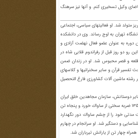
 تقاضاى وكيل تسخيرى كنم. و آنها نيز سرهنگ
هى‏دست در شهر تبريز متولد شد. او فعاليتهاى سياسى، اجتماعى
انشگاه تهران به اوج رساند. وى در دانشكده
ن دوره به عنوان عضو فعال نهضت آزادى و
رو دو روز قبل از رفراندوم قلابى شاه در
ل قلعه و قصر محبوس شد. او در زندان ضمن
حث تفسير قرآن و ساير سخن‏رانيها و كلاسهاى
ضر شد. شهيد حنيف‏نژاد پس از آزادى از زندان در سال 42 در رشته ماشين آلات كشاورزى فارغ التحصيل
گان و ساير دوستانش، سازمان مجاهدين خلق ايران
را با مشى مسلحانه پايه ريزى كرد. اين سازمان در شهريور سال 1350 ضربه سختى از ساواك خورد و پنجاه تن
ست مدتى خود را از چشم ساواك دور نگهدارد
شناسايى و دستگير شد. او سرانجام در چهارم