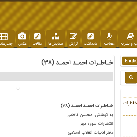
ب و نشریه
مصاحبه
یادداشت
گزارش
همایش‌ها
مقالات
عکس
چندرسانه
Engli
خـاطـرات احمـد احمـد (38)
خاطرات
خـاطـرات احمـد احمـد (۳۸)
به کوشش: محسن کاظمی
انتشارات سوره مهر
دفتر ادبيات انقلاب اسلامى