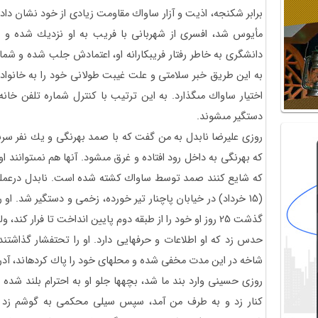
برابر شكنجه، اذيت و آزار ساواك مقاومت زيادى از خود نشان داد
مأيوس شد، افسرى از شهربانى با فريب به او نزديك شده و خو
دانشگرى به خاطر رفتار فريبكارانه او، اعتمادش جلب شده و شماره 
به اين طريق خبر سلامتى و علت غيبت طولانى خود را به خانواده
اختيار ساواك مى‏گذارد. به اين ترتيب با كنترل شماره تلفن خانه 
دستگير مى‏شوند.
روزى عليرضا ناب‏دل به من گفت كه با صمد بهرنگى و يك نفر سرباز 
كه بهرنگى به داخل رود افتاده و غرق مى‏شود. آنها هم نمى‏توانند ا
كه شايع كنند صمد توسط ساواك كشته شده است. ناب‏دل درعملي
(15 خرداد) در خيابان پاچنار تير خورده، زخمى و دستگير شد. او 
گذشت 25 روز او خود را از طبقه دوم پايين انداخت تا فرار 
حدس زد كه او اطلاعات و حرفهايى دارد. او را تحت‏فشار گذاشتند.
شاخه در اين مدت مخفى شده و محلهاى خود را پاك كرده‏اند، آدرس 
روزى حسينى وارد بند ما شد، بچه‏ها جلو او به احترام بلند شده و
كنار زد و به طرف من آمد، سپس سيلى محكمى به گوشم زد و 