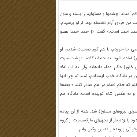
غم آمدند. چشمها و دستهايم را بسته و سوار
من فردى آرام نشسته بود. از او پرسيدم:
د احمد است.» گفت: «اِ احمد احمد! عضو
«اسم شما؟!» گفت: «من هم محمد حنيف‏نژاد هستم .»(1) كمى جا خوردم، با هم گرم صحبت شديم، او
نظر) آماده شود. به حنيف گفتم: «پشت سرت
خلق) حكم اعدام داده‏اند ولى به تو، نه!»
در دادگاه خوب ايستادم، نمى‏دانم چرا آنها
كنم كه حكم اعدام مرا هم صادر كنند.» بعدها
ه و به عكس شاه كوبيده است. دادگاه هم
سراى نيروهاى مسلح) شد. همه از آن پياده
د پانزده نفر از بچه‏هاى ماركسيست از گروه