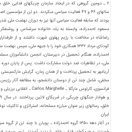
۲ ـ دومين گروهى كه در ايجاد سازمان چريكهاى فدايى خلق مد
سالهاى 46 و 47 فعاليت سياسى مى‏كردند. دو تن از مؤسس
بودند كه سابقه فعاليت سياسى آنها نيز به دوران نهضت ملى شد
مسعود احمدزاده، وابسته به يك خانواده سرشناس و روشنفكر
رضاشاه در مخالفت با رژيم پهلوى شهرت داشتند و از طرفدارا
كودتاى مرداد 1332 همكارى خود را با جبهه ملى، سپس نهضت مقاومت و نهضت آزادى ايران ادامه دادند.
احمدزاده، هنگام تحصيل در دبيرستان، انجمن دانش‏آموزان مسل
ملى، در تظاهرات ضد دولت مشاركت داشت. پس از پايان دوره دب
فرانسوى، كارلوس مارگلا ـ rghelle
خلق، رساله‏اى زير عنوان مبارزه مسلحانه، استراتژى و تاكتيك 
ايران
در آغاز دهه 1350 گروه احمدزاده ـ پويان با چند تن ا
خوردند و چريكهاى فدايى خلق را پديد آوردند. ترور سپهبد ف