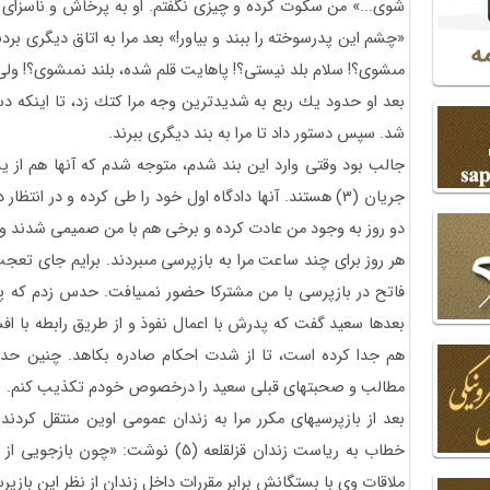
شوى...» من سكوت كرده و چيزى نگفتم. او به پرخاش و ناسزاى خو
«چشم اين پدرسوخته را ببند و بياور!» بعد مرا به اتاق ديگرى بر
مى‏شوى؟! سلام بلد نيستى؟! پاهايت قلم شده، بلند نمى‏شوى؟! ولى م
بعد او حدود يك ربع به شديدترين وجه مرا كتك زد، تا اينك
شد. سپس دستور داد تا مرا به بند ديگرى ببرند.
جالب بود وقتى وارد اين بند شدم، متوجه شدم كه آنها هم از 
جريان (3) هستند. آنها دادگاه اول خود را طى كرده و در انت
دو روز به وجود من عادت كرده و برخى هم با من صميمى شدند و از 
هر روز براى چند ساعت مرا به بازپرسى مى‏بردند. برايم جاى 
فاتح در بازپرسى با من مشتركا حضور نمى‏يافت. حدس زدم كه پرون
هم جدا كرده است، تا از شدت احكام صادره بكاهد. چنين حدسى
مطالب و صحبتهاى قبلى سعيد را درخصوص خودم تكذيب كنم.
خطاب به رياست زندان قزل‏قلعه (۵) نوشت:
ملاقات وى با بستگانش برابر مقررات داخل زندان از نظر اين بازپرس