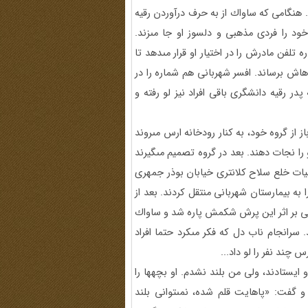
. هنگامى كه ساواك از به حرف درآوردن رقيه
د را فردى مذهبى و دلسوز او جا مى‏زند.
تلفن مادرش را در اختيار او قرار مى‏دهد تا
‏اش برساند. افسر شهربانى هم شماره را در
پدر رقيه دانشگرى باقى افراد نيز لو رفته و
از گروه خود، به كنار رودخانه ارس مى‏روند
و را نجات دهند. بعد در گروه تصميم مى‏گيرند
ات خلع سلاح كلانترى خيابان بوذر جمهرى
را به بيمارستان شهربانى منتقل كردند. بعد از
كند، ولى بر اثر اين پرش شكمش پاره شد و ساواك
 سرانجام ناب دل كه فكر مى‏كرد حتما افراد
چند نفر را لو داد...
 ايستادند، ولى من بلند نشدم. او بچه‏ها را
گفت: «پاهايت قلم شده، نمى‏توانى بلند