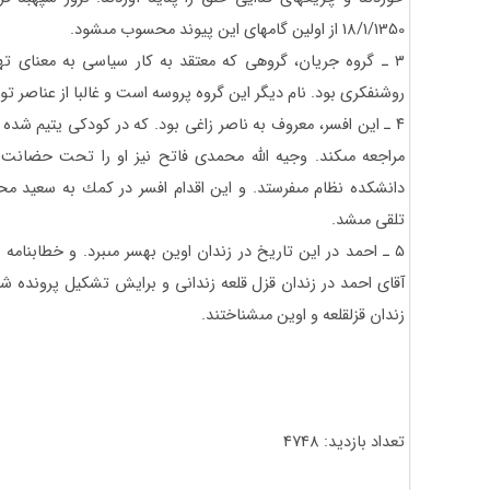
18/1/1350 از اولين گامهاى اين پيوند محسوب مى‏شود.
۳ ـ گروه جريان، گروهى كه معتقد به كار سياسى به معناى ت
روشنفكرى بود. نام ديگر اين گروه پروسه است و غالبا از عناصر تو
۴ ـ اين افسر، معروف به ناصر زاغى بود. كه در كودكى يتيم شده 
مراجعه مى‏كند. وجيه الله محمدى فاتح نيز او را تحت حضانت خ
دانشكده نظام مى‏فرستد. و اين اقدام افسر در كمك به سعيد م
تلقى مى‏شد.
۵ ـ احمد در اين تاريخ در زندان اوين به‏سر مى‏برد. و خطاب‏نامه به
آقاى احمد در زندان قزل قلعه زندانى و برايش تشكيل پرونده شده
زندان قزل‏قلعه و اوين مى‏شناختند.
تعداد بازدید: 4748