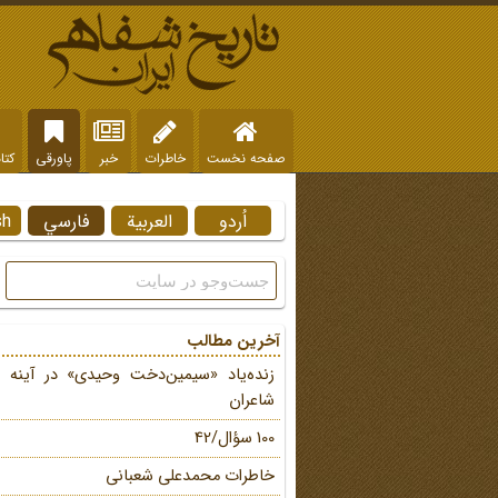
صفحه نخست
خاطرات
خبر
پاورقی
کتا
اُردو
العربية
فارسي
sh
آخرین مطالب
زنده‌یاد «سیمین‌دخت وحیدی» در آینه 
شاعران
100 سؤال/42
خاطرات محمد‌علی شعبانی