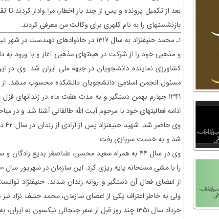
بعد از تكميل پرونده و پس از چند بار اخطار، مرا وادار كردند تا
بازنشسته‏اى را به نام كلهرى براى وكالت من معرفى كردند.
۱ـ محمد حنيف‏نژاد به سال 1317 در خانواده‏اى ت
و مذهبى خود را از شركت در هيئتهاى مذهبى آغاز و با ورود به د
كشاورزى نماينده دانشجويان در جبهه ملى ايران شد. وى در اي
مسئول انجمن اسلامى دانشجويان دانشكده محسوب مى‏شد. از اين 
1341 چهارم بهمن دستگير و به مدت هفت ماه در زندانهاى قز
ادامه فعاليتهاى خود با مرحوم آيت الله طالقانى آشنا شد و در مبا
وى حا
شد و به خدمت سربازى رفت.
وى در سال 44 به همراه سعيد محسن، على‏اصغر بديع زاد
از اعضاى فعال آن دستگير و روانه زندان شدند. حنيف‏نژاد توان
ولى به خاطر اعتراف يكى از اعضاى سازمان، محمد حنيف نژاد نيز 
خرداد سال 1351 چند روز قبل از سفر جنجالى نيكسون به ايران، به همراه چهار تن از يارانش تيرباران شد.