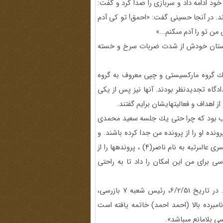
د ادامه داد و سربازى را صدا كرد و گفت:
دند. در آنجا حسينى گفت: «احمق! تو كى آدم
ن تو را آدم مى‏كنم...»
ه دستان خودش از شدت ضربات سرخ و خسته
يك گروه ماركسيستى و چپى معروف به گروه
ظار دادگاه تجديدنظر بودند. آنها نيز پس از يكى
اهداف و فعاليتهايشان برايم گفتند.
تعجب بود كه چرا حتى يك جلسه سعيد محمدى
ده او را از پرونده من جدا كرده باشند. و
بعدها سعيد گفت كه پدرش با اعمال نفوذ و از طريق رابطه با افسرى عالى‏رتبه به نام ناصر(4) ، پرونده‏ها را از
 براى من اين امكان را داد تا به راحتى
بعد از بازپرسيهاى مكرر مرا به زندان عمومى اوين منتقل كردند. در تاريخ 6/2/51، رئيس شعبه 7 بازرسى،
 «چون بازجويى از نامبرده بالا (احمد احمد) خاتمه يافته است
ى بلامانع مى‏باشد».