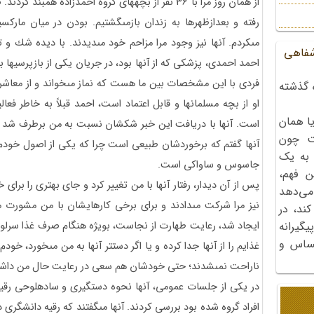
از همان روز مرا با 36 نفر از بچه‏هاى گروه احمدزاده هم
رفته و بعدازظهرها به زندان بازمى‏گشتيم. بودن در ميان مارك
مى‏كردم. آنها نيز وجود مرا مزاحم خود مى‏ديدند. با ديده شك و ت
شفاهی
احمد احمدى، پزشكى كه از آنها بود، در جريان يكى از بازپرسيها با
فردى با اين مشخصات بين ما هست كه نماز مى‏خواند و از معاشرت با
 گذشته
او از بچه مسلمانها و قابل اعتماد است، احمد قبلاً به خاطر فع
ا همان
است. آنها با دريافت اين خبر شكشان نسبت به من برطرف شد و 
ت چون
آنها گفتم كه برخوردشان طبيعى است چرا كه يكى از اصول خودم اي
 به یک
جاسوس و ساواكى است.
ن فهم،
پس از آن ديدار، رفتار آنها با من تغيير كرد و جاى بهترى را بر
می‌دهد
نيز مرا شركت مى‏دادند و براى برخى كارهايشان با من مشورت مى‏
کند، در
ايجاد شد، رعايت طهارت از نجاست، بويژه هنگام صرف غذا سرلو
گیرانه
احساس و
غذايم را از آنها جدا كرده و يا اگر دست‏تر آنها به من مى‏خورد، خود
ناراحت نمى‏شدند؛ حتى خودشان هم سعى در رعايت حال من داشت
در يكى از جلسات عمومى، آنها نحوه دستگيرى و ساده‏لوحى رقي
افراد گروه شده بود بررسى كردند. آنها مى‏گفتند كه رقيه دانشگر