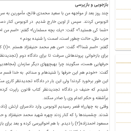
بازجويى و بازپرسى
چند روز بعد از مواجهه من با سعيد محمدى فاتح، مأمورين به سرا
اتوبوس كردند. سپس از اوين خارج شديم. در اتوبوس كنار دست 
«شما كى هستيد؟» گفت: «يك بچه مسلمان!» گفتم: «اسم من احم
حزب ملل، حالت چطور است، اسمت را شنيده بودم.»
گفتم: 
براى بازخوانى پرونده‏اش مى‏رفت تا براى دادگاه دوم (تجديد
حرفهايى هست، مى‏گويند چرا به‏بچه‏هاى ديگر سازمان (مجاهدين 
گفت: «خودم هم اين حرفها را شنيده‏ام و مى‏دانم. به خدا قسم من 
اين طور برخورد كردند! ولى اين بار در دادگاه تجديدنظر كارى مى‏
شنيدم كه حنيف در دادگاه تجديدنظر كتاب قانون راپرت كرد
برآشفته و حكم اعدام وى را صادر مى‏كند.
وقتى به چهارراه قصر رسيديم اتوبوس وارد دادسراى ارتش (داد
شدند. چشمبندها را كه كنار زدند چهره شهيد محمد حنيف‏نژاد و حدو
مسعود احمدزاده(2) را ديدم. با هم احوالپرسى كرده و بعد براى بازخوانى پرونده و تعيين وكيل رفتم.