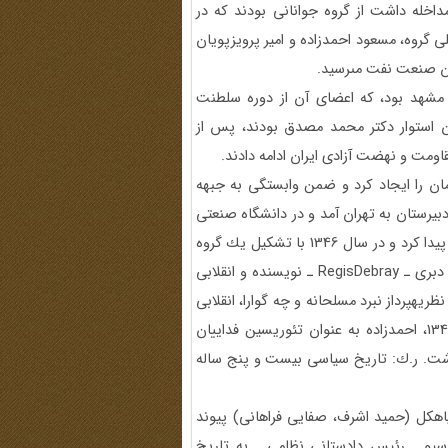
اخله داشت از گروه جوانانى بودند كه در
ين اصلى گروه، مسعود احمدزاده و امير پرويزپويان
ن صنعت نفت مى‏رسيد.
 مشهد بود، كه اعضاى آن از دوره سلطنت
ن استوار دكتر محمد مصدق بودند، پس از
مان را ايجاد كرد و ضمن وابستگى به جبهه
يرستان به تهران آمد و در دانشگاه صنعتى
آريامهر به تحصيل پرداخت و از همان زمان، گرايش ماركسيستى پيدا كرد و در سال 1346 با تشكيل يك گروه
مخفى، شامل چند تن از دوستان دانشجو، به مطالعه آثار رژيس دبرى ـ RegisDebray ـ نويسنده و انقلابى
Carlos Ma ـ انقلابى برزيلى و نظريه‏پرداز نبرد مسلحانه و چه گوارا، انقلابى
و هوادار جنگهاى چريكى در امريكاى لاتين پرداختند. در سال 1349، احمدزاده به عنوان تئوريسين فداييان
نوشت. ر.ك: تاريخ سياسى بيست و پنج ساله
ز گروه سياهكل (حميد اشرف، صفايى فراهانى) پيوند
رسيو ـ رئيس دادستانى نظامى ـ به تاريخ