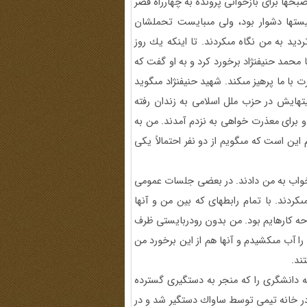
بند كردند. صبحها براى بازخوانى پرونده به چهارراه قصر
سيستها دشوار بود، ولى مى‏بايست تحملشان
رديد به من نگاه مى‏كردند. تا اينكه يك روز
 محمد حنيف‏نژاد برخورد كرد و به او گفت كه
 ما پرهيز مى‏كند. شهيد حنيف‏نژاد مى‏گويد
اليتهايش در حزب ملل اسلامى به زندان رفته
براى معذرت خواهى به نزدم آمدند. من به
ن است كه مى‏گويم از دو نفر احتمالاً يكى
اى خواب به من دادند. در بعضى جلسات عمومى
كردند. با تمام رابطه‏اى كه بين من و آنها
حه كارهايم بود. من بدون رودربايستى ظرف
م را آب مى‏كشيدم و آنها هم از اين برخورد من
ند.
ه دانشگرى را كه منجر به دستگيرى گسترده
ى در خانه تيمى توسط ساواك دستگير شد و در