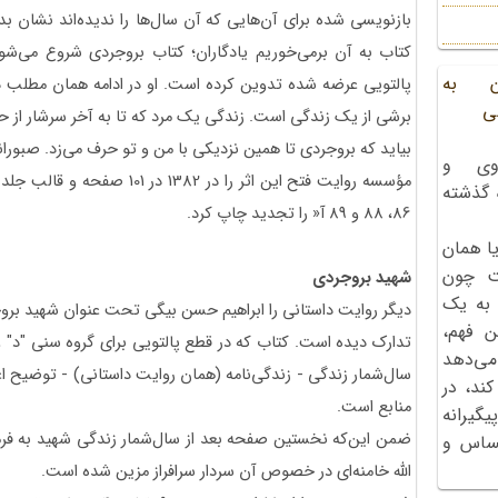
بازنویسی شده برای آن‌هایی که آن سال‌ها را ندیده‌اند نشان 
کتاب به آن برمی‌خوریم یادگاران؛ کتاب بروجردی شروع می‌شو
ن به
پالتویی عرضه شده تدوین کرده است. او در ادامه همان مطلب در 
ی
برشی از یک زندگی است. زندگی یک مرد که تا به آخر سرشار از
بیاید که بروجردی تا همین نزدیکی با من و تو حرف می‌زد. صبورا
وی و
ه گذشته
86، 88 و 89 آ« را تجدید چاپ کرد.
ا همان
ت چون
شهید بروجردی
 به یک
دیگر روایت داستانی را ابراهیم حسن بیگی تحت عنوان شهید بروج
ن فهم،
تدارک دیده است. کتاب که در قطع پالتویی برای گروه سنی "د" و
می‌دهد
سال‌شمار زندگی - زندگی‌نامه (همان روایت داستانی) - توضیح ا
کند، در
منابع است.
گیرانه
ضمن این‌که نخستین صفحه بعد از سال‌شمار زندگی شهید به فر
احساس و
الله خامنه‌ای در خصوص آن سردار سرافراز مزین شده است.