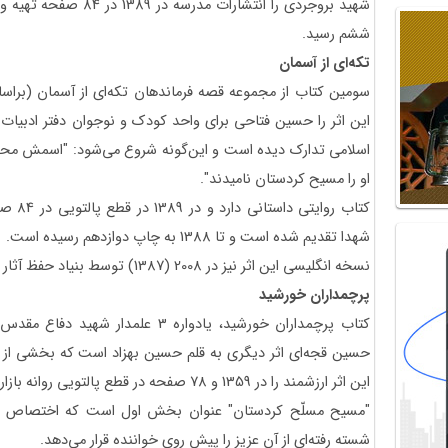
ششم رسید.
تکه‌ای از آسمان
سومین کتاب از مجموعه قصه فرماندهان تکه‌ای از آسمان (براس
این اثر را حسین فتاحی برای واحد کودک و نوجوان دفتر ادبیات
اسلامی تدارک دیده است و این‌گونه شروع می‌شود: "اسمش محمد ب
او را مسیح کردستان نامیدند".
کتاب رو
شهدا تقدیم شده است و تا 1388 به چاپ دوازدهم رسیده است.
نسخه انگلیسی این اثر نیز در 2008 (1387) توسط بنیاد حفظ آثار و ارزش‌های دفاع مقدس منتشر شده است.
پرچمداران خورشید
کتاب پرچمداران خورشید، یادواره 3 ع
حسین قجه‌ای اثر دیگری به قلم حسین بهزاد است که بخشی از 
این اثر ارزشمند را در 1359 و 78 صفحه در قطع پالتویی روانه بازار کرده است.
"مسیح مسلّح کردستان" عنوان بخش اول است که اختصاص به س
شسته رفته‌ای از آن عزیز را پیش روی خواننده قرار می‌دهد.