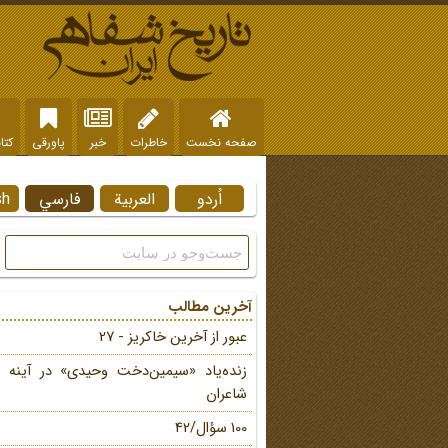
صفحه نخست
خاطرات
خبر
پاورقی
کتا
اُردو
العربية
فارسي
sh
آخرین مطالب
عبور از آخرین خاکریز - 27
زنده‌یاد «سیمین‌دخت وحیدی» در آینه 
شاعران
100 سؤال/42