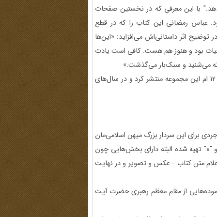
بدهد." با این معرفی که در نخستین صفحات
د. عباس رمضانی این کتاب را که در قطع
توضیح اثر داستانی‌اش می‌افزاید: «این‌ها
 حیات بود و هنوز هم هست. کافی است یادت
نه می‌شنید و سبک‌بار می‌گذشت.»
مؤسسه روایت فتح این اثر را در 1382 در 101 صفحه و قالب جلد 12 ام این مجموعه منتشر کرد و در سال‌های
ردی برای این سردار بزرگ میهن اسلامی‌مان
 "ه" تهیه شده البته دارای بخش‌هایی چون
علام متن کتاب‌ - عکس و تصویر و در نهایت
موده‌هایی از مقام معظم رهبری حضرت آیت