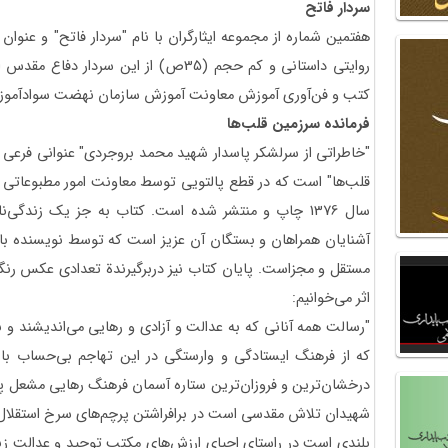
سردار فاتح
هفتمین شماره از مجموعه ایثارگران با نام "سردار فاتح" و عنوا
روایتی داستانی و کم حجم (35ص) از این سر
کتب و فن‌آوری آموزش معاونت آموزش سازمان نهضت سوادآموزی در سال 1379 منتش
فرمانده سرزمین قلب‌ها
"خاطراتی از سرلشکر پاسدار شهید محمد بروجردی" عنوانی فرعی اثر
قلب‌ها" است که در قطع پالتویی توسط معاونت امور مطبوعاتی و 
سال 1376 چاپ و منتشر شده است. کتاب به جز یک زندگی‌نا
آشنایان همراهان و بستگان آن عزیز است که توسط نویسنده با
مستقل و مجزاست. پایان کتاب نیز دربرگیرندة تعدادی عکس رنگ
اثر می‌خوانیم:
"رسالت همه آنانی که به عدالت و آزادی و رهایی می‌اندیشند و ب
که از فرهنگ ایستادگی و وارستگی در این تهاجم بی‌حساب با
درخشان‌ترین و فروزان‌ترین ستاره آسمان فرهنگ رهایی مشعل 
شهیدان تلاش مقدسی است در برافراشتن پرچم‌های سرخ استقلال 
بلندی است در راستای احیای ارزش‌های مکتب توحید و عدالت زی