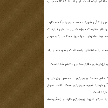
شهید بروجردی را انتشارات مدرسه در 1389 در 84 صفحه تهیه و منتشر کرده است. این اثر تا 1388 به چاپ
اس زندگی شهید محمد بروجردی) نام دارد.
 و هنر مقاومت حوزه هنری سازمان تبلیغات
ود. مادرش او را میرزا صدا می‌زد و مردم
ایتی داستانی دارد و در 1389 در قطع پالتویی در 84 صفحه به مشتاقان پاسداشت راه و نام و یاد
لمدار شهید دفاع مقدس: حاج محمد بروجردی - محسن وزوائی و
آن درباره شهید بروجردی است. کتاب صبح
ردار شهید بروجردی دارد و زندگی‌نامه