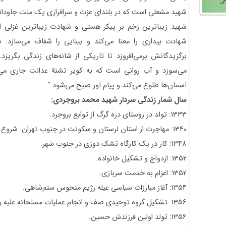
شهید مشعلی است که در بلندای عزت و سرافرازی یک ملت جاودان
شهید زیباترین زخم بر پیکر هستی و شهادت زیباترین غزلی 
شهادت بیداری را معنا می‌کند و بینایی را شفاف می‌سازد
برگزیدگانش برمی‌افروزد تا تاریکی از شانه‌های زندگی بگ
می‌سوزد و آب روانی است که به کویر تشنة عدالت جاری می‌
آسمان‌ها طلوع می‌کند و پیام آور صبح می‌شود."
سال شمار زندگی سردار شهید محمد بروجردی:
1333: تولد در روستای دره گرگ از توابع بروجرد.
1340: مهاجرت از استان لرستان و سکونت در جنوب تهران. شروع تحصیل و کار توأمان.
1348: کار در یک کارگاه تشک دوزی در جنوب شهر.
1352: ازدواج و تشکیل خانواده.
1352: اعزام به خدمت سربازی.
1354: آغاز مبارزات سیاسی عیله رژیم منحوس ستم‌شاهی.
1356: تشکیل گروه توحیدی صف و انجام عملیات مسلحانه علیه رژیم پهلوی.
1356: تولد اولین فرزندش حسین.