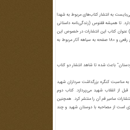
ی‌بایست به انتشار کتاب‌های مربوط به شهدا
ارد. تا همیشه ققنوس (زندگی‌نامه داستانی
) عنوان کتاب این انتشارات در خصوص این
شهید عزیز ماست. کتاب را حسین مسجدی در سال 1380 در قطع رقعی و 180 صفحه به سیاهه آثار مربوط به
تان" باعث شده تا شاهد انتشار دو کتاب
ز اولین کتاب که نوشته نصرت الله محمودزاده است که در 1376 به مناسبت کنگره بزرگداشت سرداران شهید
بل از انقلاب شهید می‌پردازد. کتاب دوم
ین فتاحی آن را در 1379 خلق کرده و انتشارات سامیر قم آن را منتشر کرد. همچنین
‌ای است از مصاحبه با دوستان شهید و چند