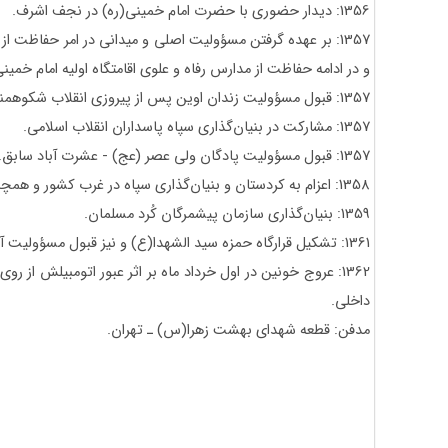
1356: دیدار حضوری با حضرت امام خمینی(ره) در نجف اشرف.
1357: بر عهده گرفتن مسؤولیت اصلی و میدانی در امر حفاظت از
و در ادامه حفاظت از مدارس رفاه و علوی اقامتگاه اولیه امام خمینی
1357: قبول مسؤولیت زندان اوین پس از پیروزی انقلاب شکوهمند اسلامی.
1357: مشارکت در بنیان‌گذاری سپاه پاسداران انقلاب اسلامی.
1357: قبول مسؤولیت پادگان ولی عصر (عج) - عشرت آباد سابق.
1358: اعزام به کردستان و بنیان‌گذاری سپاه در غرب کشور و همچنین قبول مسؤولیت آن.
1359: بنیان‌گذاری سازمان پیشمرگان كُرد مسلمان.
1361: تشکیل قرارگاه حمزه سید الشهدا(ع) و نیز قبول مسؤولیت آن.
1362: عروج خونین در اول خرداد ماه بر اثر عبور اتومبیلش از
داخلی.
مدفن: قطعه شهدای بهشت زهرا(س) ـ تهران.