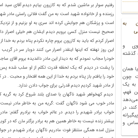
رفتیم سوار بر ماشین شدم که به کازرون بیایم دیدم آقای سید ا
رزمنده و از خانواده شهید است به من گفت فلانی راستی مادر شهی
است و پزشکان هم جوابش کرده اند سری به او بزنیم و از نزدی
ن به
ی
صحیح نیست منزل کسی برویم دیدم ایشان هم خیلی اصرار دارند
اصرار کردم که باید به کازرون بروم چاره نکردم پناه بردم به خدا از
وی و
این روز نهفته که اینها اینقدر اصرار می کنند دوبار سر در گریب 
ه گذشته
خودرا مجاب نمودم که به دیدار این مادر داغدیده بروم اقای ساج
را پشت در دیدم که یک لحظه قدرت تکلم از او سلب شده پس از
ا همان
ت چون
خود را یافتم باز پناه بردم به خدا از این همه افتخار و محبت . در 
 به یک
از مادر شهید کردیم دیدم قدرتی برای جواب دادن ندارد.
ن فهم،
دیدم کهخواهر شهید ناگهان با صدای بلند شروع کرد به گریه کرد
می‌دهد
مادر خوب می شود ناگهان گفت :گریه من به خاطر مادر نیست
کند، در
خواب برادر شهیدم را دیدم. در عالم خواب به برادرم گفتم: م
گیرانه
بیشتر زنده نیست به خاطر همین هم به برادر بزگتر مان که در کوی
احساس و
منزل امده همگی منتظز فوت مادریم ناگهان برادر شهیدم در جوابم