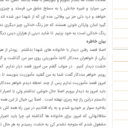
سخت است اما بگذار بگویم و بنویسم تا همه بدانند کسی که ع
می سپارد و شیره جانش را به مسلخ عشق می فرستد و چیزی از 
خواهد و درد دلی جز بی وفائی عده ای که از شهدا دور شده اند ن
گیرد ابنان وارثان خونی هستند که جز رنگ خدائی چیز دیگری ندا
رنگ خدائی است به خود بزنیم .تا شاید دینی از هزاران دینی دیگر ک
بیان خاطره
اصلا قصد رفتن دیدار با خانواده های شهدا نداشتم . زودتر از هر 
یکی از خواهران مددکار کاغذ مأموریتی روی میز من گذاشت و گفت
خشت دیدار کنیم . در جواب گفتم من امروز قصد دیار ندارم. ک
رویم. خواهر مددکار گفت شما به من گفتید مأموریت بنویسد تا به
امروز قصد مأموریت ندارم پس از چند لحظه دیدم خواهر مددکار با
باید امروز به دیدار برویم اصلا حال خوشی نداشتم ولی با اصرار
دانستم دراین راز چه رمزی نهفته است . اصلاً بی خیال از این همه ا
بلاخره سوار بر خودرو شدم و به راه افتادیم در بین راه همه اش در
ملاقاتهائی که امروز برای خانواده ها گذاشته ام، چرا باید اصرار