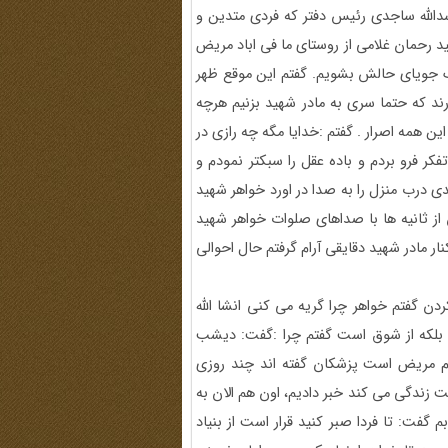
سدالله ساجدی رئیس دفتر که فردی متدین و
د رحمان غلامی از روستای ما فی اباد مریض
ک جویای حالش بشویم. گفتم این موقع ظهر
 که حتما سری به مادر شهید بزنیم هرچه
 این همه اصرار . گفتم :خدایا مگه چه رازی در
تفکر فرو بردم و باده عقل را سبکتر نمودم و
دی درب منزل را به صدا در اورد خواهر شهید
 ثانیه ها با صداهای صلوات خواهر شهید
کنار مادر شهید دقایقی آرام گرفتم حال احوالی
ن گفتم خواهر چرا گریه می کنی انشا الله
 بلکه از شوق است گفتم چرا :گفت: دیشب
ادرم مریض است پزشکان گفته اند چند روزی
ت زندگی می کند خبر دادیم، اون هم الان به
 گفت: تا فردا صبر کنید قرار است از بنیاد