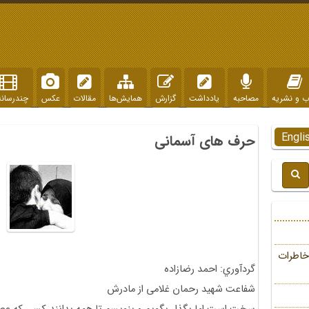
ب و نشریه
مصاحبه
یادداشت
گزارش
همایش‌ها
مقالات
عکس
چندرسانه
Engli
حرف های آسمانی
خاطرات
گردآوري: احمد رضازاده
شفاعت شهید رحمان غلامی از مادرش