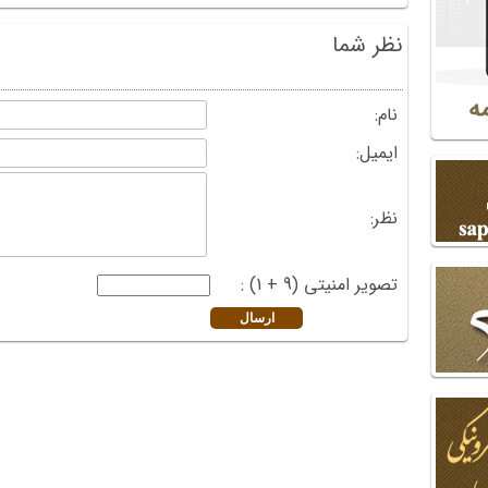
نظر شما
نام:
ایمیل:
نظر:
تصویر امنیتی (9 + 1) :