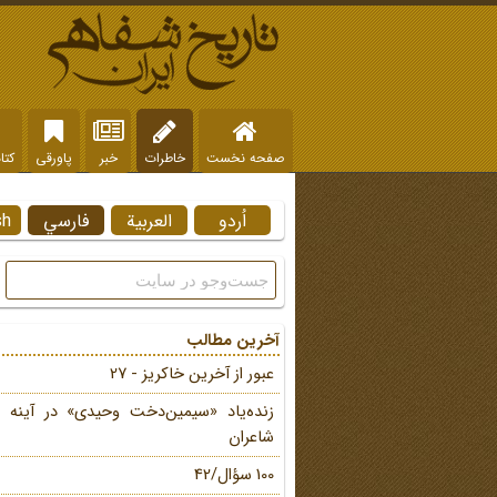
صفحه نخست
خاطرات
خبر
پاورقی
کتا
اُردو
العربية
فارسي
sh
آخرین مطالب
عبور از آخرین خاکریز - 27
زنده‌یاد «سیمین‌دخت وحیدی» در آینه 
شاعران
100 سؤال/42