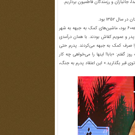
ا، جانبازان و رزمندگان فاطمیون برداریم.
ل 1352 بود.
او ابتدای خاطراتش گفت: زندگیِ مهاجرت، پر از خاطره است. دهه60 بود، ماشین‌‌های کمک به جبهه به شهر
یم. پدر و عمویم کفاش بودند. با همان درآمدی
را صرف کمک به جبهه می‌کردند. پدرم حتی
وز گفتم: «بابا! اینها را می‌خواهی چه کار
 قبر بگذارید.» این اعتقاد پدرم به جنگ،