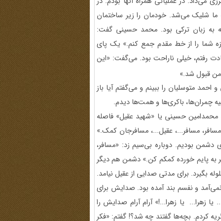
ژی می‌داد. در عملیاتی همراه آنها بودم. در
ما شلیک می‌شد. خودمان را زیر ساختمان
لمه به زبان ترکی بود. محمد حسینی گفت:
زه شما را از خط مقدم جمع کنم.» یک پای
ت رفتم، خیلی ناراحت بود. می‌گفت:‌ «این
 من قبول شد.»
حمد متوسلیان را ببینم و می‌گفتم آیا باز
یه چمران‌ها، باکری‌ها و همت‌ها دیدم.
از شهیدان مدافع حرم گفت: 20 متر با سید محمدامین حسینی یا «شهید عقیل» فاصله
سافر، مسافر...، عقیل...، مسافرجان کمک.»
 دشمن بودیم. دوباره بی‌سیم زد: «مسافر،
تیر به پایم خورده کمکم کن.» دشمن هم دیگر
وله بگیرد. برای مدتی صدایی از عقیل نیامد.
رنمی‌آمد و نفسم بند آمده بود. صدایش برای
یا زهرا... یا زهرا...!» آرام آرام صدایش را
ریه کردم. بچه‌ها گفتند چه شد؟! گفتم: «فکر