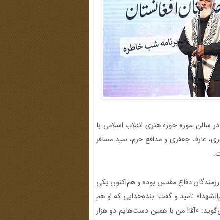
یصدوچهل‌ونهمین برنامه شب خاطره، پنجشنبه 2 شهریور 1402 در سالن سوره حوزه هنری انقلاب اسلامی با
فری،‌ عارف جعفری و مدافع حرم، سید مسافر
ت.
د 1340 و اهل تبریز بود. او از رزمندگان دفاع مقدس بوده و هم‌اکنون یکی
الشهدا» ‌نامید و گفت: بنده‌خدایی که او هم
وید: «آقا! من با همین دست‌هایم دو هزار