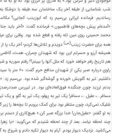
موجودی دلیر و نترس بود.» به قدری پر انرژی بود که او به ما انر
شب شناسایی از طبقه آخر یک ساختمان سه طبقه با دوشکا به 
رساندیم. فرمانده ایرانی بی‌سیم زد که ابوزینب کجایی؟ مکا
«آمده‌ام پیش بچه‌های فاطمیون.» فرمانده گفت: «آخر باید جنا
محمد حسینی روی مین تله رفته و قطع شده بود. وقتی برای عیاد
(س)
همه برای حضرت زینب
دویدم و تلاش‌ها کردم؛ آخر یک پا از
‌همیشه آرزو و حسرتم این بود که شهیدان چمران،‌ همت، کاظمی و ا
هم تاریخ رقم خواهد خورد که مثل آنها را ببینم؟! رفتم سوریه و شب
راوی درباره صبر یکی 
داشتیم. تیر به گلویش خورده و گوشه‌گیر شده بود. بی‌سیم زد: «م
بدنم لرزید چون جنگنده‌ فوق‌العاده‌ای بود. در تیررس صددرصدی
مسافر...، عقیل...، مسافر! یک تیر به پهلو، یک تیر به گلو و یک 
شلیک نمی‌کرد، چون منتظر بود برای کمک برویم تا بچه‌ها را زیر گل
به او گفتم: «عقیل‌جان! خدا بزرگه صبر کن.» هیچ‌کاری از دستم ب
چند لحظه نیامد. بعد از چند لحظه شنیدم که می‌گوید: «یا زهرا... 
می‌کشید. نزدیک دیوار بودم. آرام به دیوار تکیه دادم و شروع به گ