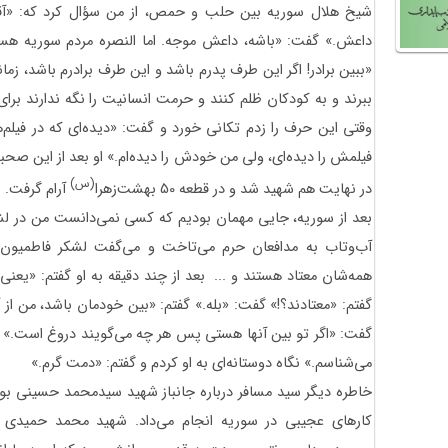
شیخ هلال سوریه بین حلب و حمص، از من سؤال کرد که: «آقا 
داعش.» گفت: «باشه، داعش موجه. اما النصره مردم سوریه هستند
«ببین برادر! اگر این طرف پدرم باشد و این طرف برادرم باشد، ز
ببرند و به کودکان ظلم کنند و حرمت انسانیت را نگه ندارند برا
وقتی این حرف را زدم تکانی خورد و گفت: «دیده‌ای که در فیلم‌ها
فیلمش را دیده‌ای، ولی من خودش را دیده‌ام.» او بعد از این صحب
(س)
در نهایت هم شهید شد و در قطعه 50 بهشت‌زهرا
آرام گرفت.
بعد از سوریه، جایی مهمان بودیم که کسی نمی‌دانست من در لش
آب‌وتاب به مدافعان حرم می‌تاخت و می‌گفت لشکر فاطمیون ه
‌همه‌شان معتاد هستند و ... بعد از چند دقیقه به او گفتم: «یعن
گفتم: «معتادند؟!» گفت: «بله.» گفتم: «بین خودمان باشد، من از آ
گفت: «اگر تو بین آنها هستی پس هر چه می‌گویند دروغ است.» گ
می‌شناسم.» نگاه دوستانه‌ای به او کردم و گفتم: «دمت گرم.»
خاطره دیگر سید مسافر درباره جانباز شهید سیدمحمد حسینی بود
کارهای عجیبی در سوریه انجام می‌داد. شهید محمد حمیدی