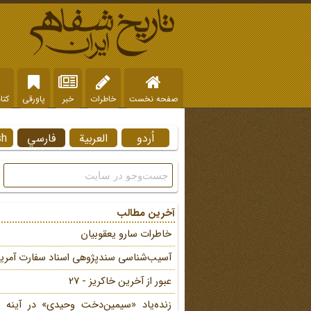
صفحه نخست
خاطرات
خبر
پاورقی
کتا
اُردو
العربية
فارسي
sh
آخرین مطالب
خاطرات سارو یعقوبیان
آسیب‌شناسی سندپژوهی اسناد سفارت آمریک
عبور از آخرین خاکریز - 27
زنده‌یاد «سیمین‌دخت وحیدی» در آینه 