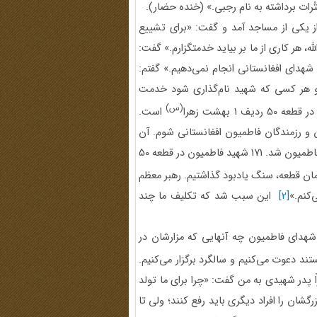
ُرات برداشته به نام رجبی.» (خنده حضار).
ز یکی از مساجد آمد و گفت: «برای تشییع
ه، هر کاری از ما بر بیاید خدمتگزارم.» گفت:
هدای افغانستانی انجام نمی‌دهیم.» گفتم:
ی و هر کسی که شهید نام‌گذاری ‌شود خدمت
(س)
ردیف 1 بهشت زهرا
است.
 و رزمندگان فاطمیون افغانستانی شوم. آن
آشنایی و ارتباط، باعث وسعت فعالیت ما با خانواده‌های شهدای فاطمیون شد. 171 شهید فاطمیون در قطعه 50
1 جاوید‌الاثر در همان قطعه، سنگ یادبود گذاشتیم. رهبر معظم
‌کنم.»
[2]
این سبب شد که تکلیف ما چند
 شهدای فاطمیون چه آنهایی که مزارشان در
ند دعوت می‌کنیم و سالگرد برگزار می‌کنیم.
ً پدر شهیدی به من گفت: «چرا برای ما تولد
رگشان را افراد دیگری باید رفع کنند؛ ولی تا