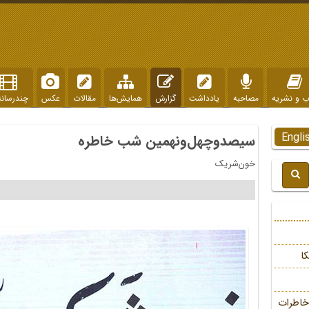
ب و نشریه
مصاحبه
یادداشت
گزارش
همایش‌ها
مقالات
عکس
چندرسانه
Engli
سیصدوچهل‌ونهمین شب خاطره
خون‌شریک
ا
خاطرات