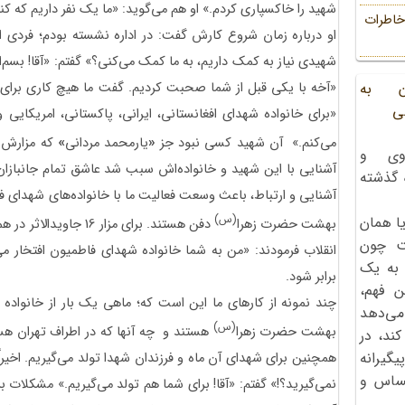
شهید را خاکسپاری کردم.» او هم می‌گوید: «ما یک نفر داریم که کنت
خاطرات
او درباره زمان شروع کارش گفت: در اداره نشسته بودم؛ فردی ا
شهیدی نیاز به کمک داریم، به ما کمک می‌کنی؟» گفتم: «آقا! بسم‌الل
«آخه با یکی قبل از شما صحبت کردیم. گفت ما هیچ کاری برای ش
ن به
ی
«برای خانواده شهدای افغانستانی،‌ ایرانی، پاکستانی، امریکای
می‌کنم.» آن شهید کسی نبود جز
«
یارمحمد مردانی
»
که مزارش در قطعه 50 
وی و
آشنایی با این شهید و خانواده‌اش سبب شد عاشق تمام جانبازان
ه گذشته
(س)
ا همان
بهشت حضرت زهرا
دفن هستند. برای مزار 6
ت چون
انقلاب فرمودند:‌ «من به شما خانواده شهدای فاطمیون افتخار می
 به یک
برابر شود. ‌
ن فهم،
چند نمونه از کارهای ما این است که؛ ماهی یک بار از خانواده
می‌دهد
(س)
بهشت حضرت زهرا
هستند و ‌ چه آنها که در اطراف تهران هست
کند، در
گیرانه
همچنین برای شهدای آن ماه و فرزندان شهدا تولد می‌‌گیریم. اخیرا
احساس و
نمی‌گیرید؟!» گفتم: «آقا! برای شما هم تولد می‌گیریم.» مشکلات بز