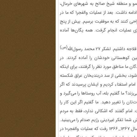
 بمو و منطقه شیخ صالح به شهرهای خرمال،
سیدصادق و حلبچه مشرف بودند و این اشراف تا سلیمانیه عراق ادامه داشت. بعد از عملیات والفجر1 که ما در
راحی کنند که به موفقیت برسیم. بیش از پنج
ی عملیات انجام گرفت. همه یگان‌ها آماده
(ص)
. لشکر 27 محمد رسول‌الله
ن کوهستانی خودشان را آماده ‌کردند. در
ان ما مناطق مورد نظر را گرفتند، برای اینکه
شود، بخشی از سد دربندیخان عراق شکسته
امام استفتاء کردیم و ایشان پرسیدند که اگر
زند؟ ما گفتیم بله، آب روستاها را می‌گیرد و
ن را تغییر دهید. ما گفتیم اگر این کار را
 امام گفتند که اشکالی ندارد، فقط به مردم
 شما تفکر غیردینی رژیم صدام را می‌بینید.
امام آن روز عملیات را کنسل کردند و آن عملیات از سال 1362 به سال 1367_1366 رفت که عملیات والفجر10 در