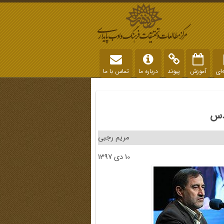
‌ای
آموزش
پیوند
درباره ما
تماس با ما
قدس
مریم رجبی
10 دی 1397