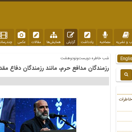
ب و نشریه
مصاحبه
یادداشت
گزارش
همایش‌ها
مقالات
عکس
چندرسانه
Engli
شب خاطره دویست‌ونودوهشت
رزمندگان مدافع حرم، مانند رزمندگان دفاع م
خاطرات