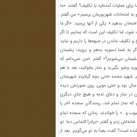
ا برای عملیات آمده‌اید یا تکلیف؟ گفتند: «ما
و به امتحانات شهریورمان برسیم.» من گفتم:
تحان بدهید.» یکی از آنها پرسید: «اگر ما
 عملیات شود، اما تکلیف این است که بمانیم تا اگر
 تکلیف ماندن در جبهه‌ها را داریم و نباید
 اگر به شما تسویه بدهم و بروید، پشیمان
شیمان می‌شویم؟» گفتم: «من نمی‌دانم که
وید وضو بگیرید و نماز بخوانید، بعد با هم
. شهید محمد خانی بچه گیلاوند شهرستان
و سال بود و حتی مویی روی صورتش دیده
 در نماز و دعای ندبه و هیچ جای دیگری
نی که نماز تمام شد، رزمندگان سجده آخر را
 و...» را ‌خواندند. زمانی که سجده تمام
ه‌اش زدم و گفتم: «برادر! التماس دعا. تو
ه است؟ گفت بعداً به تو می‌گویم. بعد از