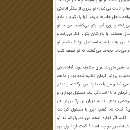
نیان است. از او پرسیدم چه کار می‌کند؟
ا را اذیت می‌کند.» او بیرون از سنگر اتاقکی
د داخل چادرها برود، آنها را بگیرد و مانع
‌رفت و روی آنها پتو می‌کشید. من به او
ل هستند، با پای‌شان پتو را کنار می‌زنند و
د. من رفته رفته به اسماعیل نزدیک شدم. او
ام می‌داد. بچه‌ها می‌گفتند که او نصف شب
ه می‌شدیم که به شهر ماووت عراق مشرف بود. آماده‌باش
عملیات بروند. گردان تخلیه شده بود و ما هم
خصی آمد و من را صدا زد. من برگشتم و دیدم
سیدفرج‌الله علیان، پزشک‌یار و مسئول بهداری گردان بلال بود. هر گردان ما 18 امدادگر، یک مسئول بهداری و
فت می‌توانی 48 ساعت به من مرخصی بدهی تا به تهران بروم؟ من از نظر
ای؟ گفت نه. گفتم: «برو با مسئول گردانت
گفتم اگر اجازه ندهد من نمی‌توانم به تو
همه اصرار تو چه است؟ گفت فردا اول مهر