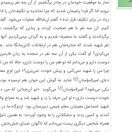
نماز به موقعیت خودمان در چادر برگشتیم. از آن سه نفر پرسیدم: «
بروید اما اگر فردا پشیمان شدید که چرا نماندید و تکلیف‌تان را ادا 
زیاد در برابر تکلیف قرار نده.» گفتم ان‌شاالله عملیات می‌شود. 
کنیم. آن سه نفر با هم صحبت کردند و زمانی که برگشتند، برگ
برگرداندند و گفتند ما منصرف شدیم و به گردان برمی‌گردیم. آنها 
نفر شهید شدند که جنازه‌شان هم در ارتفاعات کانی‌مانگا ماند. 
می‌کردی؟ او گفت یکی از آن سه نفر در سجده به زبان فارسی د
دوست دارم و می‌دانم که تو هم من را دوست داری، حالا که من ت
چرا من را شهید نمی‌کنی و پیش خودت نمی‌بری؟» این اوج معن
(ع)
دعای امیرالمؤمنان
شاید به گوش این جوان هم نرسیده بود، ا
(ع)
یکی می‌شود؟ امیرالمؤمنان
می‌گوید: «تو آن‌چنانی که من دو
خودت دوست داری.» او این حرف را زد و شهید شد و به معراج وا
شهید اسماعیل معینیان معلم شیمی دبیرستان بود. اردوگاه ما در من
آمدند و کمین زدند و مشکلاتی را به وجود آوردند؛ به همین د
همراه شخص دیگری پست می‌دادم که ناگهان صدای خش‌خش شنید