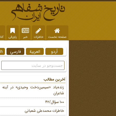
صفحه نخست
خاطرات
خبر
پاورقی
کتا
اُردو
العربية
فارسي
sh
آخرین مطالب
زنده‌یاد «سیمین‌دخت وحیدی» در آینه 
شاعران
100 سؤال/42
خاطرات محمد‌علی شعبانی