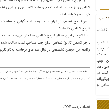
ـ اگر تاریخ شفاهی دچار عوام‌زدگی شده است، چرا دانشگاه‌ها به
شفاهی را از این ورطه نجات نمی‌دهند؟ انتظار برای برپایی رشته
کی به سر خواهد آمد؟
شفاهی
ـ چرا تاریخ شفاهی در ایران در چنبره سیاست‌گرایی و سیاست‌زد
تاریخ شفاهی کدامند؟
 گذشته
ـ آیا آنچه در ایران به نام تاریخ شفاهی به گوش می‌رسد، شنیده
ا همان
ـ چرا انجمن تاریخ شفاهی ایران چند صباحی است ساکت شده و 
ت چون
وظیفه این انجمن تخصصی در قبال صداهای برخاسته به‌نام تا
 به یک
ن فهم،
می‌دهد
[1]
یادداشت محسن کاظمی، نویسنده و پژوهشگر تاریخ شفاهی که از سوی انجمن تاریخ
کند، در
گیرانه
است. در این نشانی از مخاطبان خواسته شده: «نظرات خود را با ما در خصوص این یادد
احساس و
تعداد بازدید: 6774