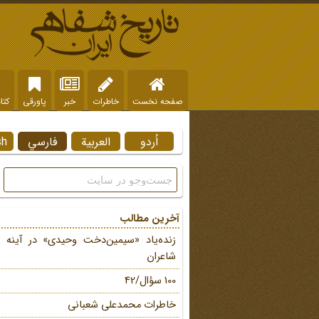
صفحه نخست
خاطرات
خبر
پاورقی
کتا
اُردو
العربية
فارسي
sh
آخرین مطالب
زنده‌یاد «سیمین‌دخت وحیدی» در آینه 
شاعران
100 سؤال/42
خاطرات محمد‌علی شعبانی