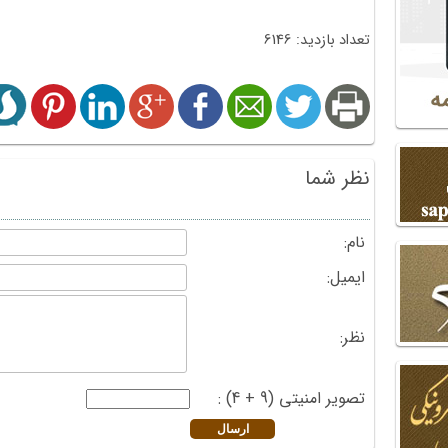
تعداد بازدید: 6146
نظر شما
نام:
ایمیل:
نظر:
تصویر امنیتی (9 + 4) :