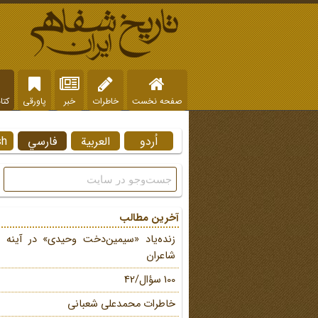
صفحه نخست
خاطرات
خبر
پاورقی
کتا
اُردو
العربية
فارسي
sh
آخرین مطالب
زنده‌یاد «سیمین‌دخت وحیدی» در آینه 
شاعران
100 سؤال/42
خاطرات محمد‌علی شعبانی