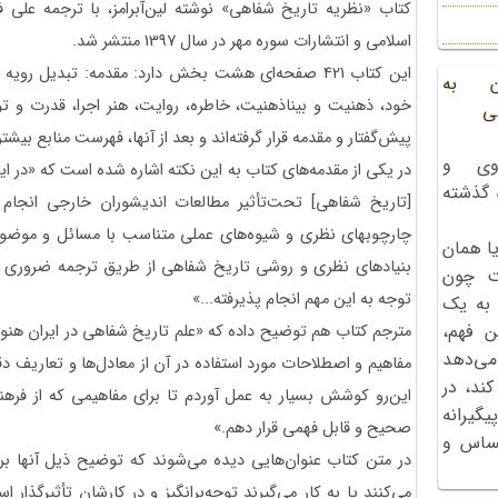
کتاب «نظریه تاریخ شفاهی» نوشته لین‌آبرامز، با ترجمه علی 
اسلامی و انتشارات سوره مهر در سال 1397 منتشر شد.
این کتاب 421 صفحه‌ای هشت بخش دارد: مقدمه: تبدیل 
ن به
خود، ذهنیت و بیناذهنیت، خاطره، روایت، هنر اجرا، قدرت و 
ی
پیش‌گفتار و مقدمه قرار گرفته‌اند و بعد از آنها، فهرست منابع ب
وی و
در یکی از مقدمه‌های کتاب به این نکته اشاره شده است که «در ا
ه گذشته
[تاریخ شفاهی] تحت‌تأثیر مطالعات اندیشوران خارجی انجام 
چارچوبهای نظری و شیوه‌های عملی متناسب با مسائل و موضوعات
ا همان
بنیادهای نظری و روشی تاریخ شفاهی از طریق ترجمه ضروری به
ت چون
توجه به این مهم انجام پذیرفته...»
 به یک
ن فهم،
مترجم کتاب هم توضیح داده که «علم تاریخ شفاهی در ایران هنوز
می‌دهد
مفاهیم و اصطلاحات مورد استفاده در آن از معادل‌‌ها و تعاریف 
کند، در
این‌رو کوشش بسیار به عمل آوردم تا برای مفاهیمی که از فرهنگ
گیرانه
صحیح و قابل فهمی قرار دهم.»
احساس و
در متن کتاب عنوان‌هایی دیده می‌شوند که توضیح ذیل آنها ب
می‌کنند یا به کار می‌گیرند توجه‌برانگیز و در کارشان تأثیرگذ