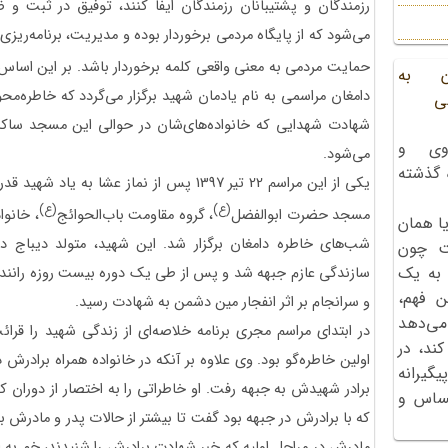
رزمندگان و پشتیبانان رزمندگان ایفا کنند، توفیق در ثبت و 
می‌شود که از پایگاه مردمی برخوردار بوده و مدیریت، برنامه‌ریزی،
حمایت مردمی به معنی واقعی کلمه برخوردار باشد. بر این ا
ن به
دامغان مراسمی به نام یادمان شهید برگزار می‌گردد که خاطره‌مح
ی
شهادت شهدایی که خانواده‌های‌شان در حوالی این مسجد ساکن‌ا
وی و
می‌شود.
ه گذشته
یکی از این مراسم 22 تیر 1397 پس از نماز عشا
(ع)
(ع)
مسجد حضرت ابوالفضل
، گروه مقاومت باب‌الحوائج
، خانوا
ا همان
شب‌های خاطره دامغان برگزار شد. این شهید، متولد دیباج دا
ت چون
 به یک
سازندگی عازم جبهه شد و پس از طی یک دوره بیست روزه رانند
ن فهم،
و سرانجام بر اثر انفجار مین دشمن به شهادت رسید.
می‌دهد
در ابتدای مراسم مجری برنامه خلاصه‌ای از زندگی شهید را قرائ
کند، در
اولین خاطره‌گو بود. وی علاوه بر آنکه در خانواده همراه برادرش
گیرانه
برادر شهیدش به جبهه رفت. او خاطراتی را به اختصار از دوران 
احساس و
که با برادرش در جبهه بود گفت تا بیشتر از حالات پدر و مادرش 
مادرش در مراحل اولیه که خبر شهادت برادرش را شنیدند، خم به ا