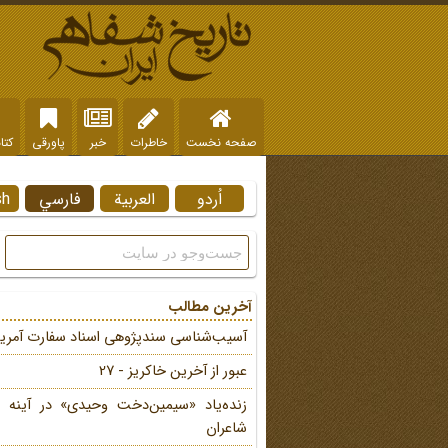
صفحه نخست
خاطرات
خبر
پاورقی
کتا
اُردو
العربية
فارسي
sh
آخرین مطالب
آسیب‌شناسی سندپژوهی اسناد سفارت آمریک
عبور از آخرین خاکریز - 27
زنده‌یاد «سیمین‌دخت وحیدی» در آینه 
شاعران