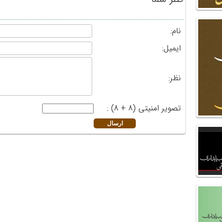
نام:
ایمیل:
نظر:
تصویر امنیتی (8 + 8) :