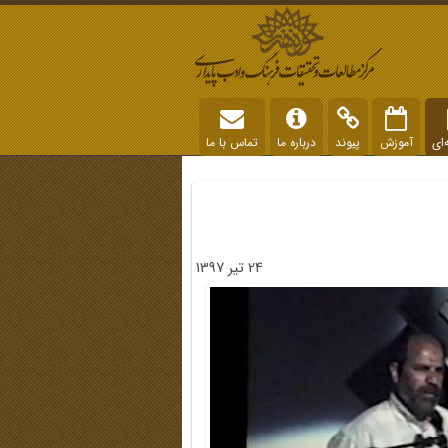
‌ای
آموزش
پیوند
درباره ما
تماس با ما
24 تیر 1397