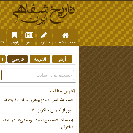
صفحه نخست
خاطرات
خبر
پاورقی
کتا
اُردو
العربية
فارسي
sh
آخرین مطالب
آسیب‌شناسی سندپژوهی اسناد سفارت آمریک
عبور از آخرین خاکریز - 27
زنده‌یاد «سیمین‌دخت وحیدی» در آینه 
شاعران