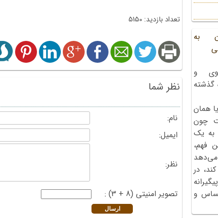
تعداد بازدید: 5150
ن به
ی
وی و
ه گذشته
نظر شما
ا همان
نام:
ت چون
 به یک
ایمیل:
ن فهم،
می‌دهد
نظر:
کند، در
گیرانه
تصویر امنیتی (8 + 3) :
احساس و