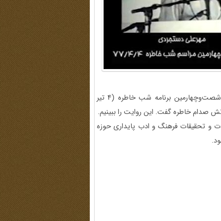
مهرعلی دستجردی، رزمنده و آزاده دوران دفاع مقدس، مهمان شصت‌وچهارمین برنامه شب خاطره (4 تیر
طالعات و تحقیقات فرهنگ و ادب پایداری حوزه