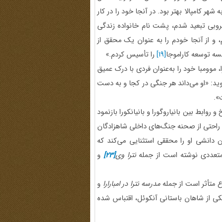
هر کامپالا بهتر بود. در آنجا خود را در کار
نشدم. به نایروبی تبعید شدم، پشت نام خانواده زندگی
، و از آنجا خودم را به عنوان یک محقق از
[19]
را تأسیس کردم.»
ا، موومبا خود را به‌عنوان فردی با درک عمیق
گوید: «او می‌داند هر جنگی در کجا و به دست
».
وابط بین بانیاروگورا و بانیانکورا بازنمود
 راحتی از صحنه جنگ‌های داخلی شاهزادگان
ن دانشی او را محققی استثنایی می‌کند که
ی متعددی نوشته است از جمله
نترا وی
[23]
و
وع متأثر است از جمله
مدرسه نترا در امبارارا
و
یکی از شاهان باستانی آنکوئل، اقتباس شده