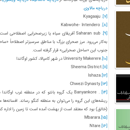
دریاچه مالاوی
.
Kyagaaju
.
[7]
Kabwohe- Intendero
.
[8]
[9]
.
sub
Saharan
آفریقای سیاه یا زیرصحرایی اصطلاحی است 
به‌کار می‌رود. مرز صحرای بزرگ با مناطق سرسبزتر اصطلاحاً «سا
جنوب این «ساحل صحرایی» قرار گرفته ‌است.
[10]
.
Makerere
University
در شهر کامپالا، کشور اوگاندا
Sheema District
.
[11]
Ishaza
.
[12]
Chwezi Dynasty
.
[13]
[14]
.
Banyankore
یک گروه بانتو که در منطقه غرب اوگاندا س
ریشه‌های این گروه را می‌توان به منطقه کنگو رساند. افسانه‌ها
(خالق) بود که معتقد است از بهشت آمده است تا زمین را اداره کن
Mbarara
.
[15]
Ntare
.
[16]