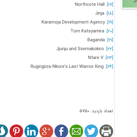
Northcote Hall
.
[17]
Jinja
.
[18]
Karamoja Development Agency
.
[19]
Tom Katsyamira
.
[20]
Baganda
.
[21]
Jjunju and Ssemakokiro
.
[22]
Ntare V
.
[23]
Rugingiiza-Nkore’s Last Warrior King
.
[24]
تعداد بازدید: 5750