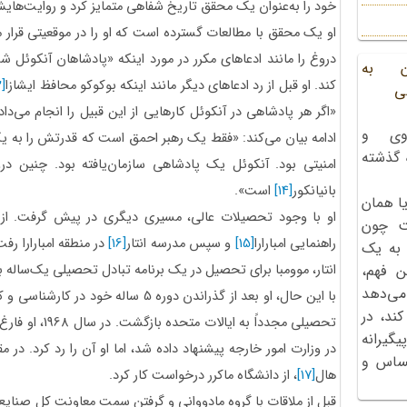
خود را به‌عنوان یک محقق تاریخ شفاهی متمایز کرد و روایت‌ه
او یک محقق با مطالعات گسترده است که او را در موقعیتی قرار 
دروغ را مانند ادعاهای مکرر در مورد اینکه «پادشاهان آنکوئل 
ن به
کند. او قبل از رد ادعاهای دیگر مانند اینکه بوکوکو محافظ ایشازا
2]
ی
«اگر هر پادشاهی در آنکوئل کارهایی از این قبیل را انجام می‌د
وی و
ادامه بیان می‌کند: «فقط یک رهبر احمق است که قدرتش را به یک
ه گذشته
امنیتی بود. آنکوئل یک پادشاهی سازمان‌یافته بود. چنین در
بانیانکور
[14]
است».
ا همان
او با وجود تحصیلات عالی، مسیری دیگری در پیش گرفت. از 
ت چون
راهنمایی امبارارا
[15]
و سپس مدرسه انتار
[16]
در منطقه امبارارا ر
 به یک
انتار، موومبا برای تحصیل در یک برنامه تبادل تحصیلی یک‌ساله ب
ن فهم،
می‌دهد
با این حال، او بعد از گذراندن دوره 5 
کند، در
تحصیلی مجدداً به
گیرانه
در وزارت امور خارجه پیشنهاد داده شد، اما او آن را رد کرد. در م
احساس و
هال
[17]
، از دانشگاه ماکرر درخواست کار کرد.
قبل از ملاقات با گروه مادووانی و گرفتن سمت معاونت کل صنایع