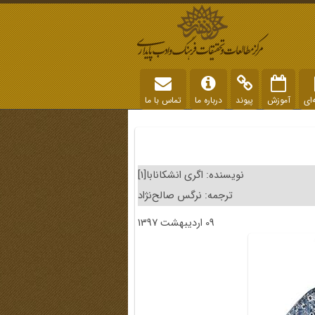
‌ای
آموزش
پیوند
درباره ما
تماس با ما
نویسنده: اگری انشکانابا[1]
ترجمه: نرگس صالح‌نژاد
09 اردیبهشت 1397