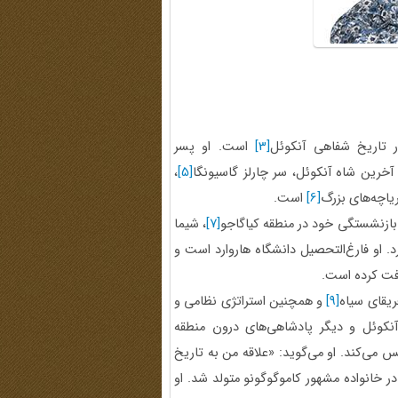
ر تاریخ شفاهی آنکوئل
[3]
است. او پسر
خرین شاه آنکوئل، سر چارلز گاسیونگا
[5]
،
[6]
است.
بازنشستگی خود در منطقه کیاگاجو
[7]
، شیما
. او فارغ‌التحصیل دانشگاه هاروارد است و
افت کرده است.
ریقای سیاه
[9]
و همچنین استراتژی نظامی و
آنکوئل و دیگر پادشاهی‌های درون منطقه
 می‌کند. او می‌گوید: «علاقه من به تاریخ
ر خانواده مشهور کاموگوگونو متولد شد. او