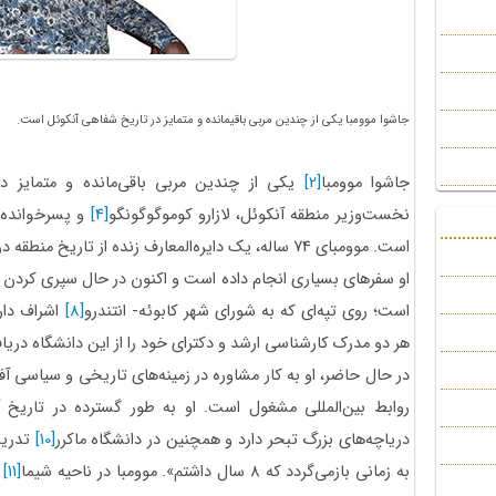
جاشوا موومبا یکی از چندین مربی باقیمانده و متمایز در تاریخ شفاهی آنکوئل است.
جاشوا موومبا
[2]
یکی از چندین مربی باقی‌مانده و متمایز د
نخست‌وزیر منطقه آنکوئل، لازارو کوموگوگونگو
[4]
و پسرخوانده آ
است. موومبای 74 ساله، یک دایره‌المعارف زنده از تاریخ منطقه دریاچه‌های بزرگ
او سفرهای بسیاری انجام داده است و اکنون در حال سپری کردن 
است؛ روی تپه‌ای که به شورای شهر کابوئه- انتندرو
[8]
اشراف دارد
هر دو مدرک کارشناسی ارشد و دکترای خود را از این دانشگاه دری
در حال حاضر، او به کار مشاوره در زمینه‌های تاریخی و سیاسی آف
روابط بین‌المللی مشغول است. او به طور گسترده در تاریخ 
دریاچه‌های بزرگ تبحر دارد و همچنین در دانشگاه ماکرر
[10]
تدریس
به زمانی بازمی‌گردد که 8 سال داشتم». موومبا در ناحیه شیما
[11]
د