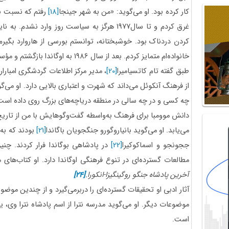
کار کرده بود. او می‌گوید: «من به شهر جینجا
[18]
رفتم که نسبت به ش
غرق کردم و تا سال1977 هرگز به سیاست روز وارد 
کردن دردناک بود. خوشبختانه، توانستم بورسی از هاروارد بگیرم
خانواده‌ام متمایز کردم. بعد از سال 1986 به اوگاندا بازگشتم و مؤسسه توسعه کاراموجا
طبق گفته تام کاتسیامیرا
[20]
، مدیر مرکز اطلاعات گردشگری امبارار
از فرهنگ آنکوئل می‌داند که شهرت و اعتباری بالایی دارد. او می‌
چه کسی و در چه سالی در منطقه دریاچه‌های بزرگ روی داده است
دانش موومبا برای فرهنگ به‌واسطه گفت‌وگوهایش با من از تاریخ و ر
می‌یابد. او می‌گوید بانیاروگورو جنگجویان باگاندا
[21]
بودند که به
ججونجو و اسماکوکیرا
[22]
در پادشاهی بوگاندا فرار کردند. چنی
مطالعات گسترده‌ای در تنوع فرهنگی اوگاندا دارد. او کتاب‌‌ها
آخرین پادشاه جنگو روگینگیزا-انکورا.
[24]
آثار ادبی او تحقیقات گسترده‌ای را دربرمی‌گیرد و از چندین موض
موضوعات دیگر. او می‌گوید مدرسه نترا از اسم پادشاه نترا وی، 
است.