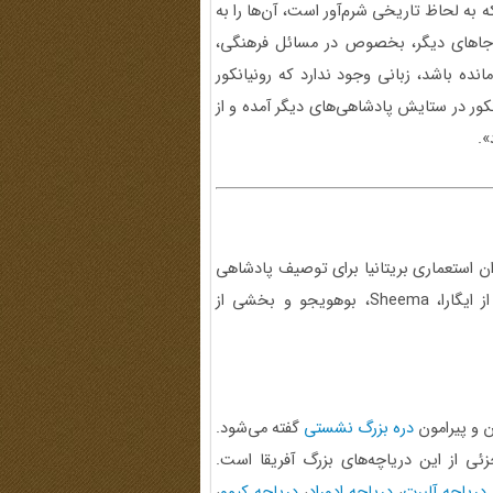
 به لحاظ تاریخی شرم‌آور است، آن‌ها را به
ر جاهای دیگر، بخصوص در مسائل فرهنگی،
انده باشد، زبانی وجود ندارد که رونیانکور
یانکور در ستایش پادشاهی‌های دیگر آمده و از
».
ان استعماری بریتانیا برای توصیف پادشاهی
 ایگارا،
Sheema
، بوهویجو و بخشی از
 و پیرامون
دره بزرگ نشستی
گفته می‌شود
.
ی از این دریاچه‌های بزرگ آفریقا است.
دریاچه آلبرت
،
دریاچه ادوراد
،
دریاچه کیوو
،