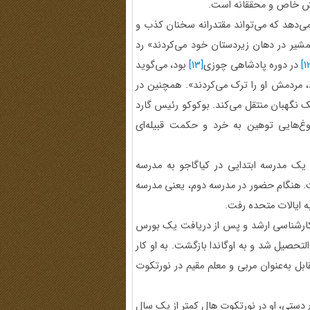
ایش خاص و محققانه است.
می‌دهد که می‌تواند مقتدرانه سخنان کذب و
شمشیر در دهان زیردستان خود می‌کردند» رد
[1
در دوره پادشاهی چوزی
[13]
بود، می‌گوید
اد، مردمش او را ترک می‌کردند». همچنین در
 نگهبان منتقل می‌کند. بوکوکو رئیس گارد
وغ‌هایی توهین به خرد و حکمت قبیله‌ای
یک مدرسه ابتدایی در کیاگاجو به مدرسه
فت. هنگام حضور در مدرسه دوم، یعنی مدرسه
ه ایالات متحده رفت.
ساله خود در کارشناسی و کارشناسی ارشد و پس از دریافت یک بورس
 ایالات متحده بازگشت. در سال 1968، او فارغ‌التحصیل شد و به اوگاندا بازگشت. به او کار
قابل به‌عنوان مربی و معلم مقیم در نورتکوت
 دستی، او در نورتکوت هال کمتر از یک سال