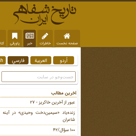
صفحه نخست
خاطرات
خبر
پاورقی
کتا
اُردو
العربية
فارسي
sh
آخرین مطالب
عبور از آخرین خاکریز - 27
زنده‌یاد «سیمین‌دخت وحیدی» در آینه 
شاعران
100 سؤال/42