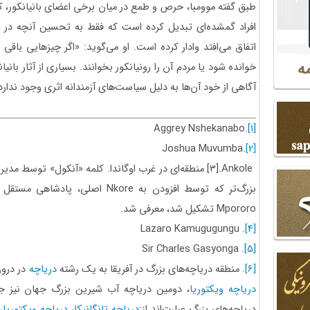
طبق گفته موومبا، حرص و طمع در میان برخی اعضای بانیانکور، که
افراد گمشده‌ای تبدیل کرده‌ است که فقط به تحسین آنچه د
اتفاق می‌افتد وادار کرده است. او می‌گوید: «اگر چیزهایی باقی م
خوانده شود یا مردم آن را رونیانکور بخوانند. بسیاری از آثار بان
آگاهی از خود آن‌ها به دلیل سیاست‌های آزمندانه اثری وجود ندارد
Aggrey Nshekanabo
.
[1]
Joshua Muvumba
.
[2]
Ankole
.
[3]
منطقه‌ای در غرب اوگاندا. کلمه «آنکول» توسط مدیر
بزرگ‌تر که توسط افزودن به
Nkore
اصلی، پادشاهی مستقل از
Mpororo
تشکیل شد، معرفی شد.
Lazaro Kamugugungu
.
[4]
Sir Charles Gasyonga
.
[5]
[6]
. منطقه دریاچه‌های بزرگ در آفریقا به یک رشته
دریاچه
در درون
دریاچه ویکتوریا
، دومین دریاچه آب شیرین بزرگ جهان نیز جزئ
دریاچه‌های بزرگ عبارت‌اند از
:
دریاچه تانگانیکا
،
دریاچه ویکتوریا
،