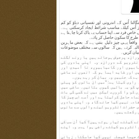
النا اُس کے اندرونی اور نفسیاتی دباؤ کو کم
چیز اُس کیلئے مناسب شرائط ایجاد کرسکتی ہے۔
خاص فرد سے اپنا حساب بے باک کرنا چاہتا ہے
ک طرح کا سکون حاصل کر پائے۔
اقعاً یہی چیز دلیل بنتی ہے کہ بعض ماہرین
طالبہ کرتے ہیں کہ سالوں سے مختلف موضوعات
بیان کریں۔
وران، پرجوش ہوجاتے ہیں یا رونے لگتے
نٹرویو کے دوران، وہ اپنی یادوں کی
ابیوں اور کامیابیوں، نا اُمیدی اور
یں اور شاید ایسا ہو کہ انھوں نے ماضی
 ہے کہ جنہیں وہ بیان کر رہے ہوں۔
 راوی کہتا ہے: "میں ان باتوں کو پہلی
پ کو یہ باتیں کیوں بتائیں۔ ماضی میں
ں کو وا کروں، لیکن میں نے کسی کی بات
اد حاصل کرلیتا ہے اور اُسے اس چیز کا
ادہ نہیں کیا جائے گا، وہ اپنی یادوں
وی حضرات انٹرویو لینے والوں سے مانوس
 رکھتے ہیں۔
ے کیلئے تیار ہوتے ہیں؟ کیا اُن سب کی
 انٹرویو کیلئے راضی ہوا ہے، وہ اپنے
ک جیسا فیصلہ نہیں کیا جاسکتا۔ زبانی