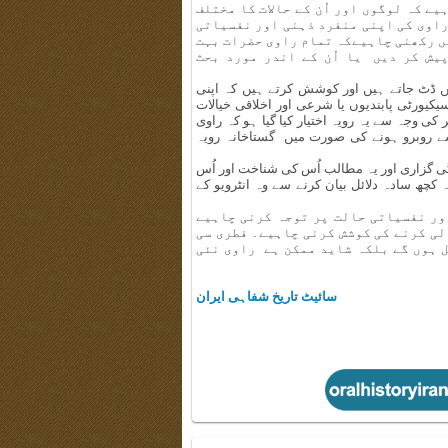
ے کہ لوگوں اور اُن کے حالات کا مختلف
 راوی کی اپنی منفرد ذہنی اور نفسیاتی
ں رکھنی چاہیےکہ تمام راوی حضرات بہت
یش کر دیں یا اُن کے اندر مورد بحث
یں ڈٹ جاتے ہیں اور کوشش کرتے ہیں کہ اپنی
کیورٹی پابندیوں یا شرعی اور اخلاقی خیالات
ی وجہ سے یہ رویہ اختیار کیا گیا ہو کہ راوی
ے روبرو ہونے کی صورت میں گستاخانہ رویہ
گی گزاری اور یہ مطالب اُس کی شناخت اور اُس
کچھ سادہ دلائل بیان کرنے سے وہ انٹرویو کے
ور نفسیاتی حالت پر توجہ کرنی چاہیے
الی کرنے کی کوشش کرنی چاہیے۔ فطری سی
ل ہوں گے بلکہ شاید ممکن ہے راوی نئی
سائیٹ تاریخ شفاہی ایران