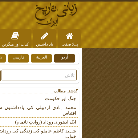
پہلا صفحہ
یاد داشتیں
کتاب اور میگزین
اُردو
العربية
فارسي
h
ہم سے رابطہ
گذشتہ مطالب
جنگ اور حکومت
محمد ہادی اردبیلی کی یادداشتوں س
اقتباس
ایک ادھوری روداد (روایتِ ناتمام)
شہید کاظم عاملو کی زندگی کی روداد: ب
خواب