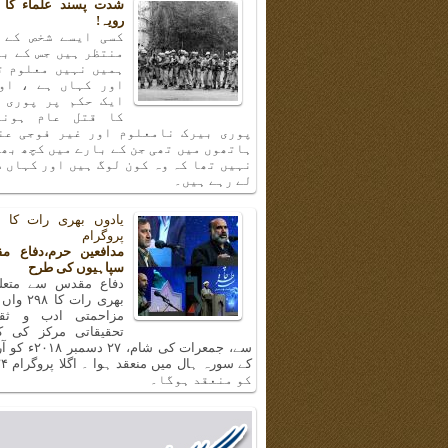
شدت پسند علماء کا 
رویہ!
کسی ایسے شخص کے 
منتظر ہیں جس کے با
ہمیں نہیں معلوم ت
اور کہاں ہے ، او
ایک حکم پر پوری 
کا قتل عام ہونا
پوری بیرک نامعلوم اور غیر فوجی عن
ہاتھوں میں تھی جن کے بارے میں کچھ بھ
نہیں تھا کہ وہ کون لوگ ہیں اور کہاں س
لے رہے ہیں۔
پروگرام
مدافعین حرم،دفاع م
سپاہیوں کی طرح
دفاع مقدس سے متعلق
بھری رات ک
مزاحمتی ادب و ثق
تحقیقاتی مرکز کی 
سے، جمعرات کی شام، 
کو منعقد ہوگا۔