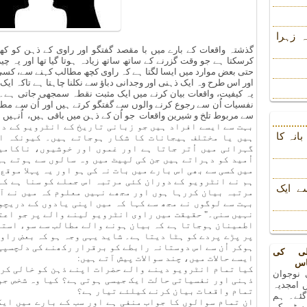
 زہرا
گذشتہ واقعات کے بارے میں با مقصد گفتگو اور راوی کے ذہن کو کھنگ
کرسکتا ہے جو وقت گزرنے کے ساتھ ساتھ زیادہ ہوتا گیا تھا اور یہ 
حتی بعض موارد میں ایسا لگتا ہے کہ راوی کچھ مطالب کہنے سے، کسی 
اور اس طرح وہ ایک ذہنی اور وجدانی دباؤ سے نکلنا چاہتا ہے تاکہ ای
یہ کیفیت، واقعات بیان کرنے میں ایک مثبت نقطہ سمجھی جاتی ہے۔ و
نفسیات اُن سے رجوع کرنے والوں سے گفتگو کرتے ہیں اور اُن سے م
سے مربوط تلخ و شیرین واقعات جو اُن کے ذہن میں باقی ہیں، اُنہیں 
بہت سے ایسے افراد ہیں جو زبانی تاریخ کے انٹرویو کے د
انہ کا
ہیں یا مختلف ہیجانات کا شکار ہوجاتے ہیں۔ کیونکہ ا
گہرائی میں اُتر جاتا ہے اور غموں اور خوشیوں، ناکامی
اُمید کو دہراتے ہیں جن کی لپیٹ میں وہ سالوں سے ہوتے ہ
میں کسی سے بھی اس بارے میں بات نہ کی ہو اور یہ پہلا موقع
ہم نے انٹرویو کے دوران کئی مرتبہ اس جملے کو سنا ہے کہ
ے ایک
مرتبہ بیان کررہا ہوں اور مجھے نہیں معلوم کہ میں نے آ
بہت سے لوگوں نے مجھ سے کہا کہ میں اپنی یادوں کے دریچو
نہیں سنی۔" حقیقت میں راوی انٹرویو لینے والے پر جو اعتم
اطمینان ہوجاتا ہے کہ بیان ہونے والے مطالب سے سوء استف
پر پڑے پردے کو ہٹا دیتا ہے۔ شاید یہی وجہ ہو کہ بعض را
ہوکر اُن سے اس دوستانہ رابطے کو برقرار رکھنے کی دلچسپی
لی کی
ایسے حالات میں، چند سوالات پیش آتے ہیں:
اس
کیا تمام انٹرویو دینے والے حضرات اپنے ذہن کو خالی کرن
 نوجوان
ذہنی اور نفسیاتی حالت ایک جیسی ہوتی ہے؟ کیا وہ شخص جو
 امجدیہ
تمام واقعات بیان کرنے کیلئے تیار ہے؟
 گئے۔ ہم
ان تمام سوالوں کا جواب منفی ہے اور سب کے بارے میں ای
رسٹی کے