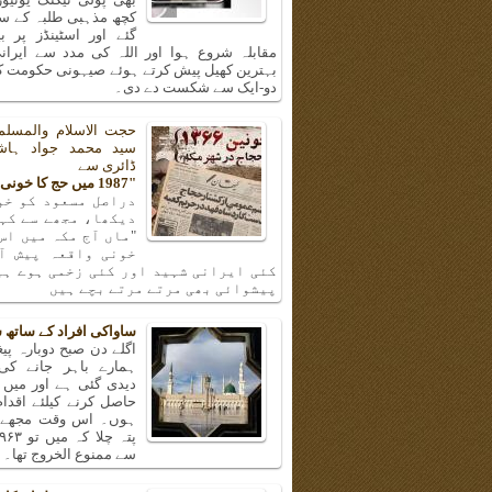
کچھ مذہبی طلبہ کے سا
گئے اور اسٹینڈز پر ب
مقابلہ شروع ہوا اور اللہ کی مدد سے ایرانی
بہترین کھیل پیش کرتے ہوئے صیہونی حکومت کی
دو-ایک سے شکست دے دی۔
حجت الاسلام والمسلم
سید محمد جواد ہا
ڈائری سے
"1987 میں حج کا خونی واقعہ"
دراصل مسعود کو خو
دیکھا، مجھے سے کہن
"ماں آج مکہ میں اس
خونی واقعہ پیش آ
کئی ایرانی شہید اور کئی زخمی ہوے ہی
پیشوائی بھی مرتے مرتے بچے ہیں
ساواکی افراد کے ساتھ 
اگلے دن صبح دوبارہ پیغا
ہمارے باہر جانے کی
دیدی گئی ہے اور میں 
حاصل کرنے کیلئے اقدا
ہوں۔ اس وقت مجھے و
سے ممنوع الخروج تھا۔