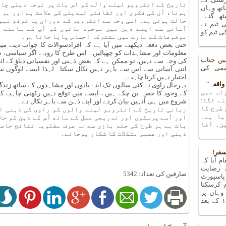
تاریخ کے انٹرویو لینے والے کو اس بات پر توجہ دینی چاہی
تھ وہاں
ہونا، اُن کی فکری اور ثقافتی تبدیلی کی علامت ہے اور ہر
یٹھ گئے۔
حالت ہوتی ہے۔ اسی وجہ سے انٹرویر کے دوران یہ توقع نہی
 ٹیم نے
آسانی سے اپنے ذہن میں موجود باتوں کو آپ کے سامنے پ
 ٹیم کو
موضوعات کے بارے میں مشترکہ احساس پایا جاتا ہو۔
حتی بعض دفعہ دیکھنے میں آیا ہے کہ افرادسوالات کا جواب دینے م
معلومات اور مشاہدات کو چھپالیں۔ اس طرح کا رویہ، اگر سیاسی، سی
ین جناب
کی وجہ سے نہیں، تو ممکن ہے کہ بعض ذہنی اور نفسیاتی دباؤ کے اثر ک
شمی کی
اتنی آسانی سے اس سے باہر نہیں نکال سکتا۔ لہذا ایسے لوگوں س
اختیار نہیں کرنا چاہیے۔
بہرحال راوی نے کئی سالوں تک اپنے یادوں اور مشاہدوں کے ساتھ زند
اب میں
کے وجود کا حصہ بن چکے ہیں ، ایسے میں توقع نہیں رکھنی چاہیے کہ 
ے لگا:
شروع میں ہی اُنہیں بیان کردے اور اپنے ذہن سے باہر نکال دے۔
 طرح کا
زبانی تاریخ کے انٹرویو لینے والوں کو راوی کی ذہنی ا
یا ہے۔
اور اُسے پرسکون اور تدریجی عمل کے ساتھ اُس کے ذہن کو خ
ن۔ آقا
بات ہے ہر طرح کی جلد بازی سے نہ صرف مطلوبہ نتائج حاص
ذہنی اور عصبی مشکلات کا شکار ہوجائے۔
سفر!
م آیا کہ
 رضایت
صارفین کی تعداد: 5342
پاسپورٹ
م کرسکتا
ہاں پر
پتہ چلا کہ میں تو ۱۹۶۳ کے بعد