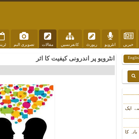
خبریں
انٹرویو
رپورٹ
کانفرنسیں
مقالات
تصویری البم
ٹرین
انٹرویو پر اندرونی کیفیت کا اثر
Englis
ے ایک
انہ کا