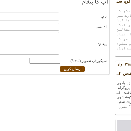
آپ کا پیغام
فوج سے
حکم کے
رے میں
نام:
ھا کون
ر اسکے
ای میل:
بٹالین
 تھا۔
اصر کے
ی معلوم
پیغام:
ے آرڈر
سیکورٹی تصویر (4 + 8) :
یادوں بھری رات کا ۲۹۸ واں
قدس کے
 یادوں
ا ۲۹۸ واں پروگرام،
افت کے
کوششوں
۲۷ دسمبر ۲۰۱۸ء کو آرٹ شعبے
کے سورہ ہال میں منعقد ہوا ۔ اگلا پروگرام ۲۴ جنوری