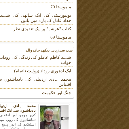
ماموستا 70
یونیورسٹی کی ایک ساتھی کی شہیدہ
حداد عادل کے بارے میں باتیں
کتاب "عرشہ" پر ایک تنقیدی نظر
ماموستا 69
سب سے زیادہ دیکھے جانے والے
شہید کاظم عاملو کی زندگی کی روداد: ب
خواب
ایک ادھوری روداد (روایتِ ناتمام)
محمد ہادی اردبیلی کی یادداشتوں س
اقتباس
جنگ اور حکومت
محمد ہادی اردبی
یادداشتوں سے ایک اقتب
کچھ مومن اور انقلابی
تماشائیوں کے روپ میں
اسٹیڈیم کے اندر پہنچ
بھی پولی ٹیکنک یونیو