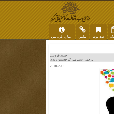
نگ
فٹ نوٹ
لنکس
ہمارے بارے میں
حمید قزوینی
ترجمہ: سید مبارک حسنین زیدی
2018-2-13