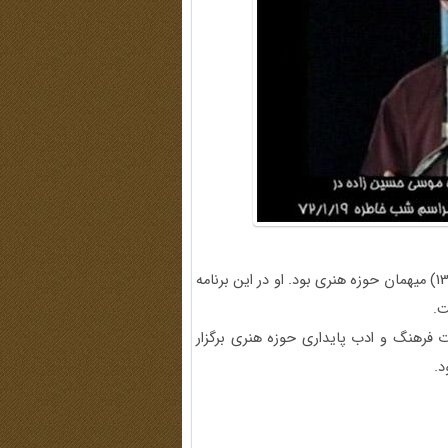
موسی حسین‌زاده در چهارمین برنامه شب خاطره (19 فروردین 1372) میهمان حوزه هنری بود. او در این برنامه
ت.
قیقات فرهنگ و ادب پایداری حوزه هنری برگزار