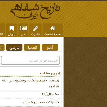
صفحه نخست
خاطرات
خبر
پاورقی
کتا
اُردو
العربية
فارسي
sh
آخرین مطالب
زنده‌یاد «سیمین‌دخت وحیدی» در آینه 
شاعران
100 سؤال/42
خاطرات محمد‌علی شعبانی