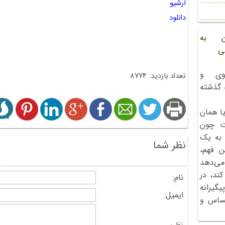
آرشیو
دانلود
ن به
ی
وی و
تعداد بازدید: 8774
ه گذشته
ا همان
ت چون
 به یک
نظر شما
ن فهم،
می‌دهد
کند، در
نام:
گیرانه
ایمیل:
احساس و