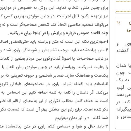
برای چنین متنی انتخاب نماید. این روش به خصوص در مواردی 
نیز برعهده بگیرد قابل اجراست. در چنین مواردی بهترین کسی 
ن به
می‌تواند تصمیم مناسبی اتخاذ کند شخص مصاحبه‌گر است و نه پیاد
ی
چند قاعده عمومی درباره ویرایش را در اینجا بیان می‌کنیم.
1-
مهم‌ترین نکته این است که متن ویراسته باید حتی‌المقدور اصا
وی و
2
-متن پیاده‌شده نباید موجب تشویش و شرمندگی راوی شده و ی
ه گذشته
در غالب مصاحبه‌ها یا اصولاً گفت‌وگوی بین مردم بعضی از کلمات
ا همان
را رعایت نمی‌کنند. ویراستار باید در چنین مواردی زمان افعال را 
ت چون
یکدست و هماهنگ سازد. ضمایر شخصی و حروف تعریفی که بر اث
 به یک
افتاده‌اند باید اضافه شوند. راوی در مصاحبه‌های طولانی تاریخ
ن فهم،
می‌کند. اگر داستان را کلمه به کلمه اضافه کنیم این احساس به 
می‌دهد
است اما حذف کامل مطالب تکراری او نیز به معنای از قلم انداخت
کند، در
گیرانه
ذکر شده است. برای رفع این مشکل بهتر آن است که قسمت تکراری ر
احساس و
شما گفتم...» را نیز بدان بیفزاییم.
3
-باید حال و هوا و احساس کلام راوی در متن پیاده‌شده من