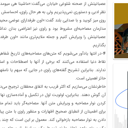
عصبانیتش از صحنه شلوغی خیابان می‌گفت:«ماشینا هی میومدن، 
نظر ادبی و دستوری نمی‌پذیریم ولی به هر حال راوی، احساسش ر
روی میز کوبید و با صدایی بلند گفت:«اون طرفدارای عوضیِ مح
مدارمان مصاحبه‌ای مشروط بود و راوی نیز اعتراضی بدان نداش
عصبانیتش را ویرایش کنیم و جمله ملایم‌تری مانند «اون ط
بگذاریم.
4
-در انتها یادآور می‌شویم که متن‌های مصاحبه‌های تاریخ شفاهی 
نقاط دنیا استفاده می‌کنند که برخی از آنها با اصطلاحات و اس
ندارند. بنابراین تشریح گفته‌های راوی در جایی که مبهم یا نامفه
حائز اهمیتی است.
خاطرنشان می‌سازیم که اکثر قریب به اتفاق محققان ترجیح می‌دهن
آن گوش دهند. بنابراین، اولویت اول در تکمیل و آماده‌سازی نها
کردن نوار مصاحبه و ویرایش متن آنها. مصاحبه‌گر باید تمام مت
برای اطمینان از انطباق صحیح اظهارات و منظور راوی با متن پی
دادن به نوار مصاحبه بازخوانی کند. معمول بر این است که چند 