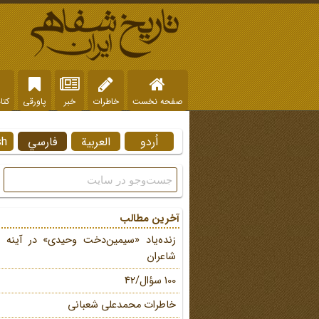
صفحه نخست
خاطرات
خبر
پاورقی
کتا
اُردو
العربية
فارسي
sh
آخرین مطالب
زنده‌یاد «سیمین‌دخت وحیدی» در آینه 
شاعران
100 سؤال/42
خاطرات محمد‌علی شعبانی