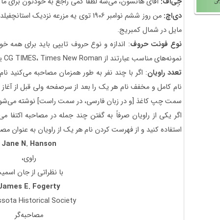
جِی‌اف:
آقای هانسون، می‌شه لطفاً کمی راجع به خودتون برای ما
دی‌اچ:
من روز ششم نوامبر 1906 توی یه مزرعه نزدی
مایل در شمال کمبریج.
نوع فونت حروف
: اندازه و نوع حروف تایپی باید برای همه خو
نمونه‌های مناسب عبارتند از CG TIMES، Times New Roman یا Courier در اندازه 12.
تعدد راویان
: اگر با چند نفر به طور همزمان مصاحبه می‌کنید ن
نام کامل و مخفف نام هر یک را بعد از سرصفحه ولی قبل از آغاز 
سمت چپ کاغذ [و در زبان فارسی، در سمت راست] نوشته می‌شو
اگر یکی از راویان صرفاً به گفتن چند جمله در مصاحبه اکتفا می‌
استفاده کنید و از فهرست کردن نام هر یک از راویان به عنوان مص
Jane N. Hanson
راوی،
با نظراتی از جان اسمی
James E. Fogerty
sota Historical Society
مصاحبه‌گر