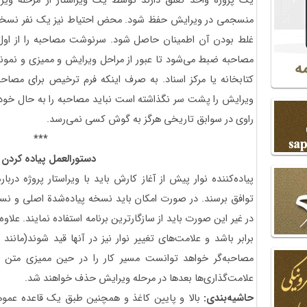
یک پروژه واحد تعلق دارند توسط یک ویراستار از مرحله و
منسجمی در ویرایش حفظ شود. محض احتیاط نیز یک نفر نسخه ویر
غلط بودن آن اطمینان حاصل شود. سرنوشت مصاحبه را از اول تا
مصاحبه ضبط می‌شود تا عبور از مراحل ویرایش و ممیزی و نمون
کتابخانه یا مرکز اسناد. به صرف اینکه فرم ترخیص برای مصاح
ویرایش را پشت سر نگذاشته است نباید مصاحبه را به حال خود رها
راوی در سوابق تاریخی هرگز به گوش کسی نمی‌رسد.
***
دستورالعمل پیاده کردن ن
پیاده‌کننده نوار پیش از آغاز کارش باید با ویراستار پروژه دربار
توافق برسند. در صورت امکان باید نسخه پیاده‌شدة اصلی و نسخ
در غیر این صورت باید از سازگارترین برنامه استفاده نمایند. علاوه
برابر باشد و علامت‌های تغییر نوار نیز در آنها قید شوند(مانن
مصاحبه‌گر خواهد توانست مسیر کار را در حین ممیزی متن پیا
علامت‌گذاری‌ها بعدها در مرحله ویرایش حذف خواهند شد.
حاشیه‌بندی:
بالا و پایین کاغذ و همچنین طبق یک قاعده عمو