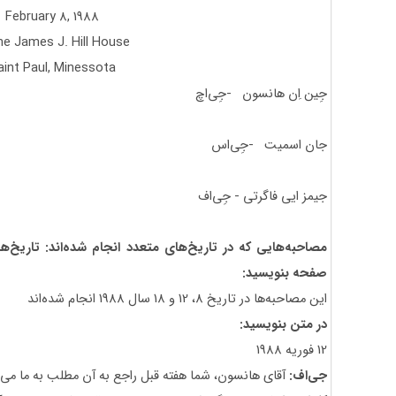
February 8, 1988
he James J. Hill House
aint Paul, Minessota
جِین اِن هانسون -جِی‌اچ
جان اسمیت -جِی‌اس
جیمز ایی فاگرتی - جِی‌اف
مصاحبه‌هایی که در تاریخ‌های متعدد انجام شده‌اند: تاریخ‌ها
صفحه بنویسید:
این مصاحبه‌ها در تاریخ 8، 12 و 18 سال 1988 انجام شده‌اند
در متن بنویسید:
12 فوریه 1988
جی‌اف:
آقای هانسون، شما هفته قبل راجع به آن مطلب به ما می‌گف