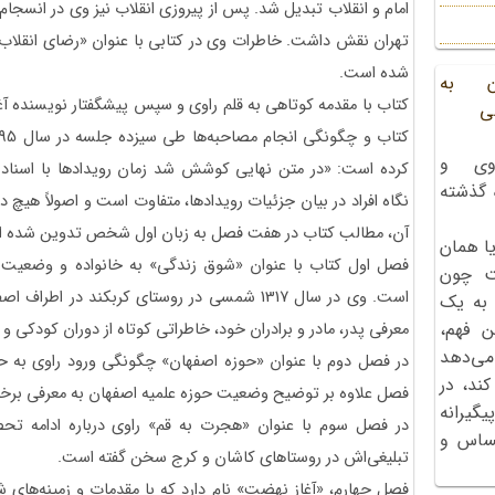
امام و انقلاب تبدیل شد. پس از پیروزی انقلاب نیز وی در انسج
تهران نقش داشت. خاطرات وی در کتابی با عنوان «رضای انقلاب»
شده است.
ن به
کتاب با مقدمه کوتاهی به قلم راوی و سپس پیشگفتار نویسنده آغ
ی
وی و
کرده است: «در متن نهایی کوشش شد زمان رویدادها با اسناد 
ه گذشته
نگاه افراد در بیان جزئیات رویدادها، متفاوت است و اصولاً هیچ 
آن، مطالب کتاب در هفت فصل به زبان اول شخص تدوین شده 
ا همان
فصل اول کتاب با عنوان «شوق زندگی» به خانواده و وضعیت ا
ت چون
است. وی در سال 1317 شمسی در روستای کربکند در
 به یک
ن فهم،
معرفی پدر، مادر و برادران خود، خاطراتی کوتاه از دوران کودکی و 
می‌دهد
در فصل دوم با عنوان «حوزه اصفهان» چگونگی ورود راوی به حوز
کند، در
فصل علاوه بر توضیح وضعیت حوزه علمیه اصفهان به معرفی برخی
گیرانه
در فصل سوم با عنوان «هجرت به قم» راوی درباره ادامه تحص
احساس و
تبلیغی‌اش در روستاهای کاشان و کرج سخن گفته است.
فصل چهارم، «آغاز نهضت» نام دارد که با مقدمات و زمینه‌های شر