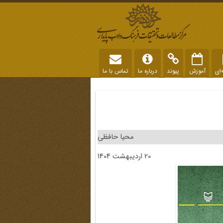
‌ای
آموزش
پیوند
درباره ما
تماس با ما
محیا حافظی
20 اردیبهشت 1404