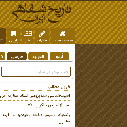
صفحه نخست
خاطرات
خبر
پاورقی
کتا
اُردو
العربية
فارسي
sh
آخرین مطالب
آسیب‌شناسی سندپژوهی اسناد سفارت آمریک
عبور از آخرین خاکریز - 27
زنده‌یاد «سیمین‌دخت وحیدی» در آینه 
شاعران