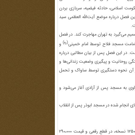
کومت اسلامی، حادثه فیضیه، سربازی بردن
ین فصل درباره موضع آیت‌الله العظمی سید
.
یم می‌گیرد به تهران مهاجرت کند. در فصل
(ره)
مامت مسجد فلاح توسط امام خمینی
و
. در این فصل پس از بیان مطالبی درباره
گی روحانیت و پیگیری وضعیت زندانی‌ها و
از آن نحوه دستگیری توسط ساواک و تحمل
وی به مسجد پس از آزادی آغاز می‌شود و
های انجام شده در مسجد ابوذر پس از انقلاب
چاپ نخست کتاب «رضای انقلاب» در 335 صفحه و شمارگان 1250 نسخه، در قطع رقعی و قیمت 290،000