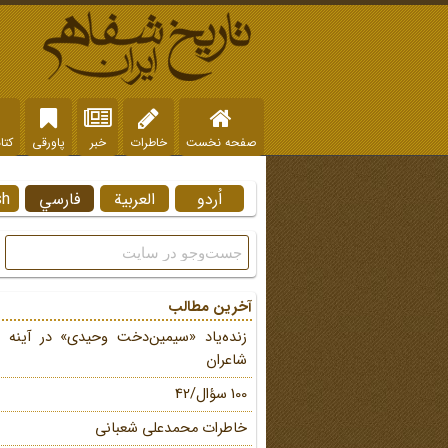
صفحه نخست
خاطرات
خبر
پاورقی
کتا
اُردو
العربية
فارسي
sh
آخرین مطالب
زنده‌یاد «سیمین‌دخت وحیدی» در آینه 
شاعران
100 سؤال/42
خاطرات محمد‌علی شعبانی