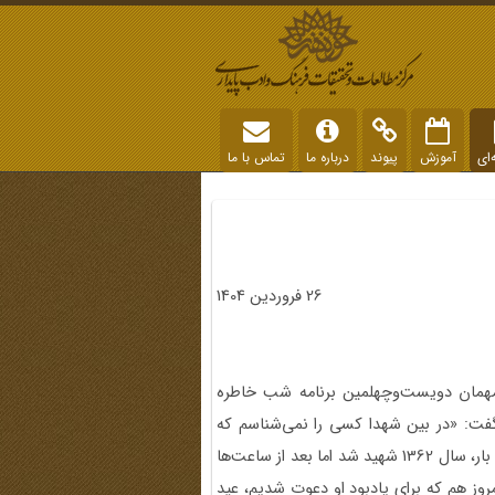
‌ای
آموزش
پیوند
درباره ما
تماس با ما
26 فروردین 1404
 مهمان دویست‌وچهلمین برنامه شب خاطره
. او گفت: «در بین شهدا کسی را نمی‌شناسم که
ذوالشهادتین باشد. یعنی دوبار شهید شده باشد. دکتر رفیعی یک بار، سال 1362 شهید شد اما بعد از ساعت‌ها
مروز هم که برای یادبود او دعوت شدیم، عید