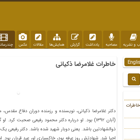
ب و نشریه
مصاحبه
یادداشت
گزارش
همایش‌ها
مقالات
عکس
چندرسانه
Engli
خاطرات غلامرضا ذکیانی
خاطرات
دکتر غلامرضا ذکیانی، نویسنده و رزمنده دوران دفاع مقدس،
(آبان 1392) بود. او درباره دکتر محمود رفیعی صحبت کرد
احیا شد. شهادتش روز عرفه بود، خاکسپاری او، عید قربان بود. ا