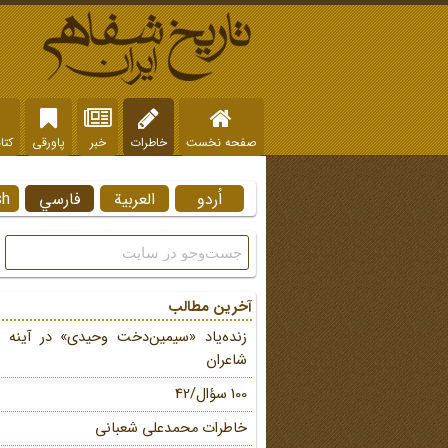
صفحه نخست
خاطرات
خبر
پاورقی
کتا
اُردو
العربية
فارسي
sh
آخرین مطالب
زنده‌یاد «سیمین‌دخت وحیدی» در آینه 
شاعران
100 سؤال/42
خاطرات محمد‌علی شعبانی