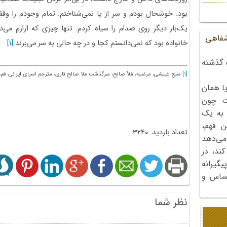
بود. خوشحال بودم و سر از پا نمی‌شناختم. تمام وجودم را وق
یک‌بار دیگر روی صدام را سیاه کردم. تنها چیزی که آزارم می‌د
شفاهی
خانواده بود که نمی‌دانستم کجا و در چه حالی به سر می‌برند.
[1]
 گذشته
[1]
منبع: غبیشی، مرضیه،‌ مُلاّ صالح، سرگذشت ملا صالح قاری، مترجم اسرای ایرانی، قم، انتشارات
ا همان
ت چون
 به یک
ن فهم،
تعداد بازدید: 3240
می‌دهد
کند، در
گیرانه
احساس و
نظر شما