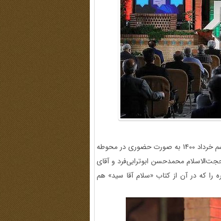
سیصد و بیست و چهارمین برنامه شب خاطره، روز پنج‌شنبه ششم خرداد 1400 به صورت حضوری در محوطه
جت‌الاسلام محمدحسن ابوترابی‌فرد و آقای
 را که در آن از کتاب «سلام آقا سید» هم