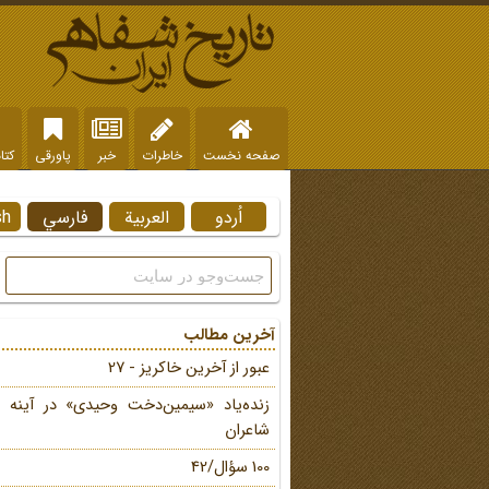
صفحه نخست
خاطرات
خبر
پاورقی
کتا
اُردو
العربية
فارسي
sh
آخرین مطالب
عبور از آخرین خاکریز - 27
زنده‌یاد «سیمین‌دخت وحیدی» در آینه 
شاعران
100 سؤال/42