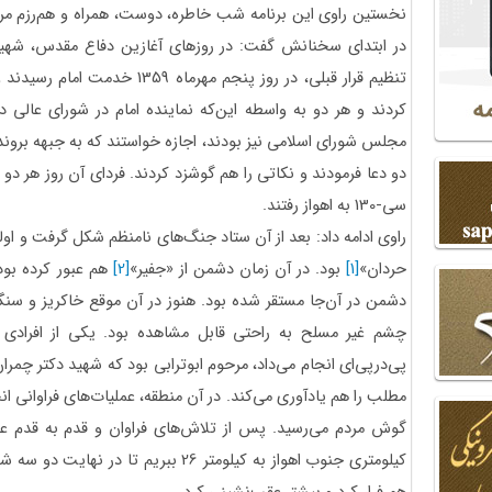
نخستین راوی این برنامه شب خاطره، دوست، همراه و هم‌رزم مر
در ابتدای سخنانش گفت: در روزهای آغازین دفاع مقدس، شهی
تنظیم قرار قبلی، در روز پنجم مه
کردند و هر دو به واسطه این‌که نماینده امام در شورای عالی د
مجلس شورای اسلامی نیز بودند، اجازه ‌خواستند که به جبهه برو
سی-130 به اهواز رفتند.
راوی ادامه داد: بعد از آن ستاد جنگ‌های نامنظم شکل گرفت و او
حردان»
[1]
بود. در آن زمان دشمن از «جفیر»
[2]
هم عبور کرده بود
دشمن در آن‌جا مستقر شده بود. هنوز در آن موقع خاکریز و س
چشم غیر مسلح به راحتی قابل مشاهده بود. یکی از افرادی 
پی‌درپی‌ای انجام می‌داد، مرحوم ابوترابی بود که شهید دکتر چمرا
مطلب را هم یادآوری می‌کند. در آن منطقه، عملیات‌های فراوانی ان
کیلومتری جنوب اهواز به کیلومتر 26 ببریم