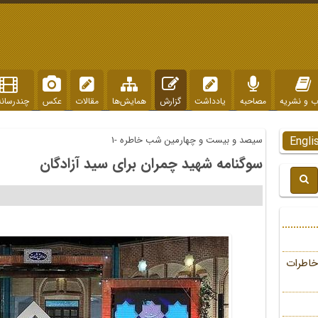
ب و نشریه
مصاحبه
یادداشت
گزارش
همایش‌ها
مقالات
عکس
چندرسانه
Engli
سیصد و بیست و چهارمین شب خاطره -1
سوگنامه شهید چمران برای سید آزادگان
خاطرات