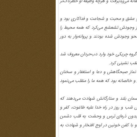
نه می‌پذیرفت و هرچه وظیفه او خطرناک‌تر
 و عشق و محبت و شجاعت و فداکاری بود و
ان از وجودش تشعشع می‌کرد که همه محیط را
 وجودش شده بودند و پروانه‌وار به دور
گروه چریکی خود وارد دب‌حردان معروف شد
 عقب نشینی کرد
.
نماز صبحگاهش و دعا و استغفار و سخنان
 و خالصانه بود که همه ما را منقلب می‌نمود
مان بلند و ستارگانش شهادت می‌دهند که
ش شب و روز در راه خدا علیه طاغوت، کفر و
 بدون ذره‌ای ترس و وحشت به قلب دشمن
و با کفن خونین در اوج افتخار و شهادت به