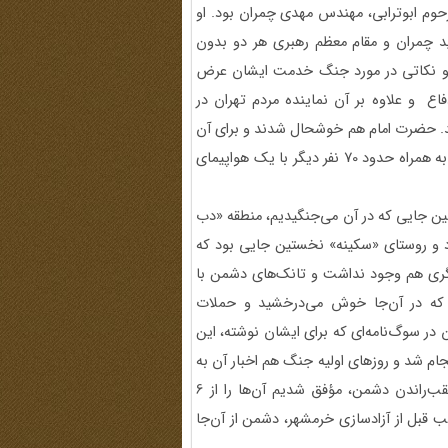
حوم ابوترابی، مهندس مهدی چمران بود. او
د چمران و مقام معظم رهبری هر دو بدون
رماه 1359 خدمت امام رسیدند و نکاتی در مورد جنگ خدمت ایشان عرض
فاع و علاوه بر آن نماینده مردم تهران در
ند. حضرت امام هم خوشحال شدند و برای آن
دو دعا فرمودند و نکاتی را هم گوشزد کردند. فردای آن روز هر دو به همراه حدود 70 نفر دیگر با یک هواپیمای
لین جایی که در آن می‌جنگیدیم، منطقه «دب
 و روستای «سکینه» نخستین جایی بود که
نگری هم وجود نداشت و تانک‌های دشمن با
که در آن
‌جا خوش می‌درخشید و حملات
ن در سوگ‌نامه‌ای که برای ایشان نوشته، این
جام شد و روزهای اولیه جنگ هم اخبار آن به
گوش مردم می‌رسید. پس از تلاش‌های فراوان و قدم به قدم عقب‌راندن دشمن، مؤفق شدیم آن‌ها را از 6
 تا در نهایت دو سه شب قبل از آزادسازی خرمشهر، دشمن از آن‌جا