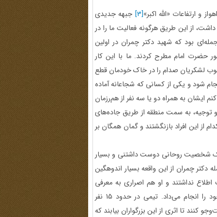
 و ارتفاعات «الله اکبر»
[3]
جبهه جدیدی
شت، از این طریق هرگونه فعالیت ما را در
جمله‌ای بود که شهید دکتر چمران در اولین
نطقه یعنی 31 اردیبهشت سال 1360، در حضور حضرت امام مطرح کردند. ما با این کار
جنوب لشکریان صدام را در خاک خودمان قطع
نجام شود و یکی از کسانی که شجاعانه آماده
م ایشان به همراه دو یا سه نفر از هم‌رزمان
 توجیه، به سمت منطقه از طریق جاده‌های
م از این افراد بازنگشتند و گمان همگان بر
د، یک شخصیت روحانی دوست داشتنی و بسیار
 دکتر چمران از این واقعه بسیار اندوهگین
 اطلاع نداشتند و او هم اصراری به معرفی
خودش نداشت، بلکه بسیار خالصانه و مخلصانه حرکت‌های خود را انجام می‌داد. تیمی در حدود 15 نفر
و کنند تا اثری از این بزرگواران بیابند که