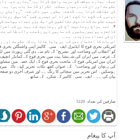
جملہ ہمارے موقف کو مزید واضح کرتا ہے: "ہماری ذمہ داری 
حکومت اور ان کے درمیان ممکنہ ٹکراؤ کا سدّ باب ہوا ہے۔
کی حفاظت کرنا ہے۔ گذشتہ سطور میں ذکر شدہ "روایتی رو
دونوں کے کچھ نا کچھ افراد اس تیسری قسم "خاموش روحانی
جیسے حکومت کے خاموش مخالفین کی ایک بڑی تعداد سیاست کی 
۴۔ تند مزاج روحانیت: آج کی روحانیت کے بہت ہی کم افرا
کالجز، یونیورسٹیوں کے مذہبی ذہن رکھنے والے طالب علمو
ان کی تعداد سے زیادہ ہے ...
اس بات کا احتمال بھی کم ہی پایا جاتا ہے کہ حکومت اور 
امریکی بحری فوج کا ایڈمرل ایف۔ سی۔ کالینز اپنی واشنگٹن بحری 
کے عرصے میں ایران کی شہنشاہیت میں بحری فوج کے کمانڈر انچیف کا
ایران میں امریکی فوج کے ماتحت بحری فوج کے ایک حصہ میں مشاورتی 
کی پہچان اور وضاحت" کے عنوان کچھ نکات تحریر کیئے تاکہ می
ہوسکیں۔ اس تحریر میں سچائی کا رنگ ہے اور صرف آخری دو صفحوں م
بیان کی ہے ... ایف۔ سی۔ کالنیز کے شکریہ کے ساتھ۔
صارفین کی تعداد: 5220
آپ کا پیغام