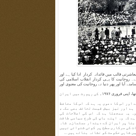
شرتی قالب میں قائدانہ کردار ادا کیا ہے اور
ے۔ روحانیت کا یہی کردار انقلاب اسلامی کی
منے آیا اور پھر دنیا نے روحانیت کی معنوی اور
ارنسٹ۔ آر۔ اونی، جو جاسوسی اور انٹیلی جنس کے مرکزی دفتر میں تھا، اپنی فروری ۱۹۷۶ء کی رپورٹ میں ایران
 اور اس کا دعوی یہ ہے کہ اس کا محافظ
 ہے اور نیز بیش قیمت تحائف بھی مکہ،
ہ یہ سمجھتا ہے کہ اس کی اصلاحات کی
ہے کہ وہ اپنے باپ کی طرح سیاسی طاقت
 بنا پر ایران کے دیندار مسلمان، شاہ
ت کی سرکاری سطح پر کوئی شنوائی نہیں
 شاہی حکومت کو نشانہ بناتے ہیں ...