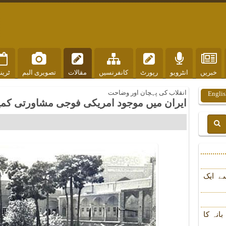
خبریں
انٹرویو
رپورٹ
کانفرنسیں
مقالات
تصویری البم
ٹرین
انقلاب کی پہچان اور وضاحت
Englis
ایران میں موجود امریکی فوجی مشاورتی کمیٹ
ے ایک
انہ کا