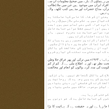
۲۷ افراد گرفتار ہوئے۔ مذہبی رہنماؤں کے بارے میں صحیح معلومات اُن سے
راد ایران میں موجود ہیں جن میں ملا (طالب
رآن، مداح حضرات اور مذہبی کتب لکھنے والے
ی نہیں۔
یعنی ان کو شاہ کا حامی کہا جاسکتا ہے
ے خیال میں یہ حکومتی ملازمین (درباری
حانی، خواہ کسی بھی لباس میں ہوں ایسے
 ہیں اور انہیں فقط عوامی حمایت حاصل
ود عوامی حمایت سے محروم نہیں۔ ہاں
نانے سے اجتناب کرتے ہیں۔
 استوار کرنے پر مجبور رہی ہے یہاں تک
کرلیا تھا کہ حکومت پر دباؤ ڈال سکیں۔
لیے ان رہنماؤں کی مخالفت کو بالکل
 کے لیے سختی سے نمٹنے کی تیاری شروع
آیت اللہ روح اللہ خمینی جس کی گرفتاری سے طوفان کھڑا ہوگیا، ۱۹۶۳ء میں ترکی اور پھر عراق جلا وطن
حت نظر تھے اور یہ اطلاع ملی ہے کہ کم از کم
ومت کی مدد کرنے والوں کو انعام اور مخالفت
اح کی بالکل گنجائش نہیں۔ ہاں تزکیہ
تہدین کو ہے یہی وجہ ہے کہ روحانیت ہر
الفت کرنے کی فلسفی اور دینی بنیادیں
 لیکن موجودہ حالات میں علمی بنیاد پر
کو ختم کر رہا ہے۔
وں کی حمایت حاصل ہے کہ جو دونوں ہی
 جا رہا ہے اور یہ حقیقت ہے کہ بہائیت کا بڑا