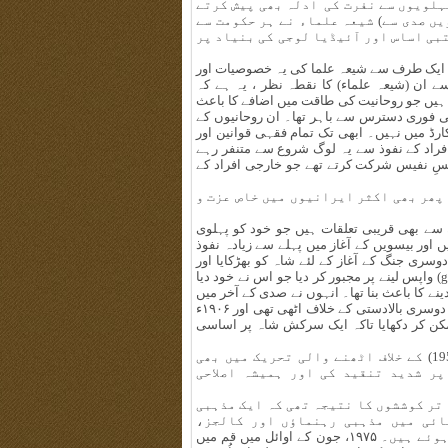
ہلویوں سے نفرت کی ادلہ بھی پیش کرتے
یں صدی سے) شیعہ علماء نے ہر حکومت سے
بی اساس اور آئیڈیا لوجی کی بنیاد پر
ب ایک طرف سے شیعہ علما کی یہ خصوصیات اور
سے ان (شیعہ علماء) کا نقطہ نظر ، یہ ہے کہ
ہیں جو روحانیت کی طاقت میں اضافے کا باعث
ی فوری دسترس سے باہر تھا۔ ان روحانیوں کے
رڈ میں نہیں۔ ابھی تک تمام فقہی قوانین اور
افراد کے نفوذ سے یہ لوگ شروع سے متنفر رہے
فسِ نفیس شرکت کرتے تھے جو خارجی افراد کے
پھر بھی اکثر ایرانیوں میں خاص عزت و
ے بھی قریبی تعلقات ہیں جو خود کو پہلوی
اور بیسویں کے آغاز میں پہلے سے زیادہ نفوذ
میں ایران اور روس کی دوسری جنگ کے آغاز کے لئے شاہ کو بھڑکایا اور
۱۸۷۲ء میں ناصر الدین شاہ کو انگلستان سے وہ امتیازِ بالادستی (grant) واپس لینے پر مجبور کر دیا جو اس نے خود دیا
دینے کا باعث بنا تھا۔ انہوں نے صدی کے آخر میں
ایک ایسی عوامی تحریک کی قیادت کی جو انگلستان کے حق میں ایک دوسری بالادستی کے خلاف اٹھی تھی اور ۱۹۰۶ء
ن کر دکھایا تاکہ ایک سرکش شاہ پر اساسی
اس کے بعد روحانی رہنماؤں نے ایران انگلستان آئل کمپنی (1951-1953) کے خلاف اٹھنے والی تحریک میں بھی
ر شدید تنقید کی اور ہمیشہ اصلاحی
تمام تر کوششوں کا نتیجہ تھی کہ ایک مذہبی
ائی میں مذہبی رہنماؤں اور کالجز،
یونیورسٹیوں کے طلاب کے حو الے سے مختلف واقعات رونما ہوئے ہیں۔ ۱۹۷۵، جون کے اوائل میں قم میں