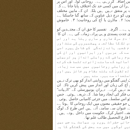
ں اضافہ کر رہی ہے۔ روحانی ٹولہ اور اس پر
راً ان میں کسی حد تک اختلاف پایا جاتا ہے کہ
ر متفق نہیں ہیں بلکہ ان کے مابین مختلف
 کو درج ذیل عناوین کے ساتھ گنا جاسکتا ہے
لیکن یہ لوگ بہرحال ایک دوسرے سے جدا نہیں : ۱۔ روایتی روحانیت؛ ۲۔ ماڈرن یا آج کی روحانیت؛ ۳۔ خاموش
تی ہے ... اگرچہ تفسیر کا حق ان کے مجتہدین کو
دی جدت پسندی وہی پرانے زمانے کی ہے۔ ان کا
 ہوتا ہے اور تا دم مرگ جاری و ساری رہتا ہے اور اس
ی تک کا مطالعہ، پیغمبروں کی سنت اور
م شعبہ ہائے زندگی کو شامل ہیں، اسی
سے کہ عربوں اور ایرانیوں اور ان کی
وم ریاضی کے روایتی انداز پر تربیتی
 اساتید کے سامنے زانوئے تلمذ طے کرتے
ن روایتی روحانیوں میں سب سے زیادہ
ھ تقویٰ کے بلند مقام پر فائز ہیں اور
ستعداد سے بہرہ مند ہیں ۔
 اپنی گفتگو میں روایتی انداز کو بھی ترک نہیں
آج کی زبان اور انداز میں پیش کریں تاکہ ان
 نہیں کرتے۔ تہران یونیورسٹی کے "الہیات"
 فکر کی ایجاد رضا شاہ کے ذریعے ہوئی۔ جس
 کو اس سلسلے میں جزئی کامیابی حاصل ہوئی۔
ں جو حقیقی معنوں میں ایک روحانی کا ہوتا ہے
 کے عنوان سے سامنے آتے ہیں اس طرح کے لوگ
پیشے اختیار کرکے حکومت میں داخل ہوتے ہیں۔
فارغ التحصیل طالب علم تھا۔
حانی حضرات ہوں، وہ سیاست ہے جس میں
ہی لوگوں میں سے بعض کی گفتگو کا یہ