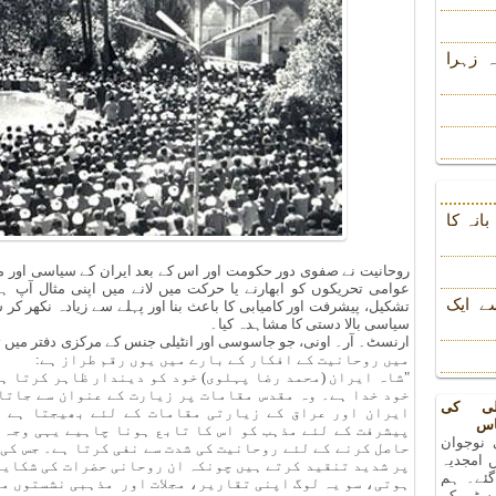
 زہرا
انہ کا
روحانیت نے صفوی دور حکومت اور اس کے بعد ایران کے سیاسی اور معا
عوامی تحریکوں کو ابھارنے یا حرکت میں لانے میں اپنی مثال آپ ہ
ے ایک
تشکیل، پیشرفت اور کامیابی کا باعث بنا اور پہلے سے زیادہ نکھر کر سا
سیاسی بالا دستی کا مشاہدہ کیا۔
میں روحانیت کے افکار کے بارے میں یوں رقم طراز ہے:
"شاہ ایران (محمد رضا پہلوی) خود کو دیندار ظاہر کرتا ہے
خود خدا ہے۔ وہ مقدس مقامات پر زیارت کے عنوان سے جاتا
لی کی
ایران اور عراق کے زیارتی مقامات کے لئے بھیجتا ہے و
اس
پیشرفت کے لئے مذہب کو اس کا تابع ہونا چاہیے یہی وجہ 
 نوجوان
حاصل کرنے کے لئے روحانیت کی شدت سے نفی کرتا ہے۔ جس کی
 امجدیہ
پر شدید تنقید کرتے ہیں چونکہ ان روحانی حضرات کی شکایا
 گئے۔ ہم
ہوتی، سو یہ لوگ اپنی تقاریر، مجلات اور مذہبی نشستوں میں
رسٹی کے