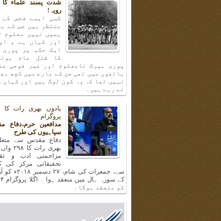
شدت پسند علماء کا 
رویہ!
کسی ایسے شخص کے 
منتظر ہیں جس کے با
ہمیں نہیں معلوم ت
اور کہاں ہے ، او
ایک حکم پر پوری 
کا قتل عام ہونا
پوری بیرک نامعلوم اور غیر فوجی عن
ہاتھوں میں تھی جن کے بارے میں کچھ بھ
نہیں تھا کہ وہ کون لوگ ہیں اور کہاں س
لے رہے ہیں۔
پروگرام
مدافعین حرم،دفاع م
سپاہیوں کی طرح
دفاع مقدس سے متعلق
بھری رات ک
مزاحمتی ادب و ثق
تحقیقاتی مرکز کی 
سے، جمعرات کی شام، 
کو منعقد ہوگا۔