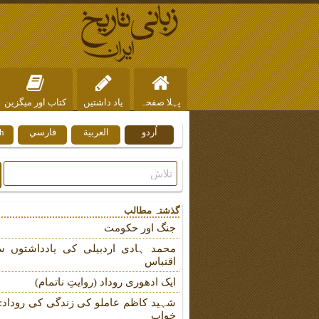
پہلا صفحہ
یاد داشتیں
کتاب اور میگزین
اُردو
العربية
فارسي
h
ہم سے رابطہ
گذشتہ مطالب
جنگ اور حکومت
محمد ہادی اردبیلی کی یادداشتوں س
اقتباس
ایک ادھوری روداد (روایتِ ناتمام)
شہید کاظم عاملو کی زندگی کی روداد: ب
خواب