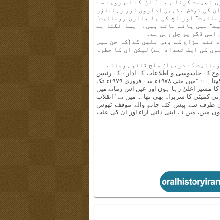
نصیحت کرنا ہے ...." ان کے اس رویے سے
 ان کی کوشش مذہبی اداروں اور رہنماؤں
حانیت" اور آج کی یا ماڈرن روحانیت"
ت" میں پائے جاتے ہیں۔ ایسا لگتا ہے
اسی ڈگر پر چل رہی ہے۔
د تند مزاج کے بھی ملیں گے (کہ جن میں
ں کی ایک تعداد ہے) لیکن ان کا خطرہ
روحانیت کے درمیان صلح قائم ہوجائے۔
فوج کے جاسوسی و اطلاعات کے ادارے کے رئیس
کو "انقلاب کی وضاحت اور تشریح" کے نام سے دی گئی رپورٹ میں لکھتا ہے: "میں مئی ۱۹۷۸ء سے فروری ۱۹۷۹ء تک
 مشیر اعلیٰ رہا ہوں اور عین اس زمانے میں
کمیٹی کا سربراہ بھی تھا ... میں نے "انقلاب
ری طرف سے پیش کئے جانے والے موقف ٹھوس
یں، میں نے اپنی ذاتی آّراء اور ان کی علت