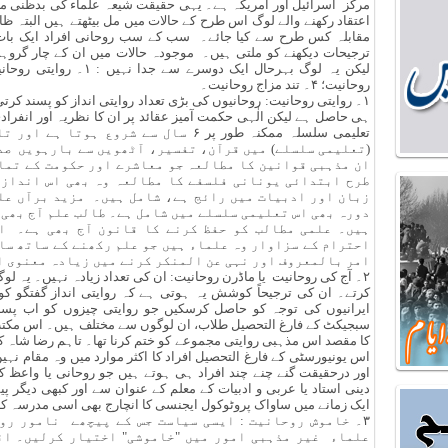
مرکز اسرائیل اور امریکہ ہے۔ یہی حقیقت شیعہ علماء کی بدظنی می
اعتقاد رکھنے والے لوگ اس طرح کے حالات میں مل بیٹھتے ہیں البتہ ظاہ
مقابلہ کس طرح سے کیا جائے۔ سب کے سب روحانی افراد ایک بات پ
ترجیحات دیکھنے کو ملتی ہیں۔ موجودہ حالات میں ان کے چار گروہوں
روحانیت؛ ۴۔ تند مزاج روحانیت۔
۱۔ روایتی روحانیت: روحانیوں کی بڑی تعداد روایتی انداز کو پسند کر
ہی حاصل ہے لیکن الٰہی حکمت آمیز عقائد پر ان کا نظریہ اور انفرا
تعلیمی سلسلہ ممکنہ طور پر ۶ سال سے شروع
(تعلیمی سلسلے) میں قرآن، تفسیر، آٹھویں سے بارہویں صد
ان مذہبی قوانین کا مطالعہ جو معاشرے اور حکومت کے تما
طرح ابتدائی یونانی فلسفے کا مطالعہ وہ بھی اس انداز 
زبان اور ادبیات میں رائج ہے، شامل ہیں۔ مزید برآں عل
دورہ بھی اس تعلیمی سلسلے میں شامل ہے۔ طالب علم آج بھی
ہیں۔ علمی مطالب کو حفظ کرنے کا قانون آج بھی ہے۔ ا
احترام کے سزاوار وہ علماء ہیں جو علم رکھنے کے ساتھ سات
امر بالمعروف اور نہی عن المنکر کرنے میں زیادہ معنوی ا
۲۔ آج کی روحانیت یا ماڈرن روحانیت: ان کی تعداد زیادہ نہیں۔ یہ لوگ
کرتے۔ ان کی ترجیحاً کوشش یہ ہوتی ہے کہ روایتی انداز گفتگو کو 
ایرانیوں کی توجہ کو حاصل کرسکیں جو روایتی چیزوں کو اب پسند
سبجیکٹ کے فارغ التحصیل طلاب، ان لوگوں سے مختلف ہیں۔ اس مکتب
کا مقصد اس مذہبی روایتی مجموعے کو ختم کرنا تھا۔ تاہم رضا شاہ
اس یونیورسٹی کے فارغ التحصیل افراد کا اکثر موارد میں وہ مقام نہی
اور درحقیقت گنے چنے چند افراد ہی ہوتے ہیں جو روحانی یا واعظ
دینی استاد یا عربی و ادبیات کے معلم کے عنوان سے اور کبھی دیگر 
ایک زمانے میں ساواک پروٹوکول ایجنسی کا انچارج بھی اسی مدرسہ کا 
۳۔ خاموش روحانیت : ایسی سیاست جس کے پیچھے نامور رو
علماء غیر مذہبی امور میں "خاموشی" اختیار کرلیں۔ ان