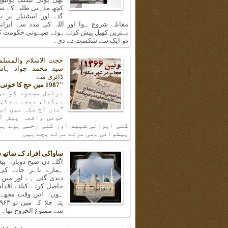
کچھ مذہبی طلبہ کے سا
گئے اور اسٹینڈز پر ب
مقابلہ شروع ہوا اور اللہ کی مدد سے ایرانی
بہترین کھیل پیش کرتے ہوئے صیہونی حکومت کی
دو-ایک سے شکست دے دی۔
حجت الاسلام والمسلم
سید محمد جواد ہا
ڈائری سے
"1987 میں حج کا خونی واقعہ"
دراصل مسعود کو خو
دیکھا، مجھے سے کہن
"ماں آج مکہ میں اس
خونی واقعہ پیش آ
کئی ایرانی شہید اور کئی زخمی ہوے ہی
پیشوائی بھی مرتے مرتے بچے ہیں
ساواکی افراد کے ساتھ 
اگلے دن صبح دوبارہ پیغا
ہمارے باہر جانے کی
دیدی گئی ہے اور میں 
حاصل کرنے کیلئے اقدا
ہوں۔ اس وقت مجھے و
سے ممنوع الخروج تھا۔