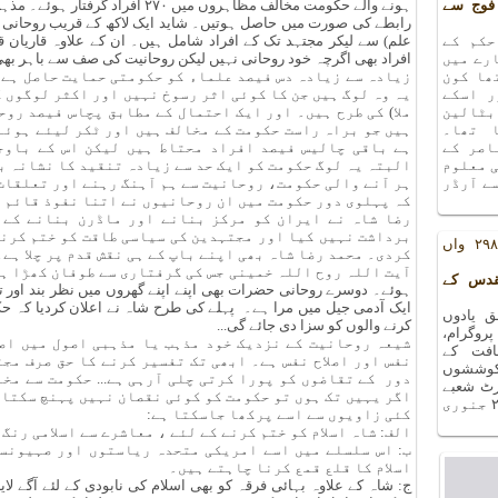
فوج سے
ہونے والے حکومت مخالف مظاہروں میں ۰
رابطے کی صورت میں حاصل ہوتیں۔ شاید ایک لاکھ کے قریب روحانی اف
حکم کے
علم) سے لیکر مجتہد تک کے افراد شامل ہیں۔ ان کے علاوہ قاریان ق
رے میں
افراد بھی اگرچہ خود روحانی نہیں لیکن روحانیت کی صف سے باہر بھ
ھا کون
زیادہ سے زیادہ دس فیصد علماء کو حکومتی حمایت حاصل ہے 
ر اسکے
یہ وہ لوگ ہیں جن کا کوئی اثر رسوخ نہیں اور اکثر لوگوں ک
بٹالین
ملا) کی طرح ہیں۔ اور ایک احتمال کے مطابق پچاس فیصد رو
 تھا۔
ہیں جو براہ راست حکومت کے مخالف ہیں اور ٹکر لیئے ہوئے
اصر کے
ہے باقی چالیس فیصد افراد محتاط ہیں لیکن اس کے باوج
ی معلوم
البتہ یہ لوگ حکومت کو ایک حد سے زیادہ تنقید کا نشانہ ب
ے آرڈر
ہر آنے والی حکومت، روحانیت سے ہم آہنگ رہنے اور تعلقات
کہ پہلوی دور حکومت میں ان روحانیوں نے اتنا نفوذ قائم 
رضا شاہ نے ایران کو مرکز بنانے اور ماڈرن بنانے کے 
برداشت نہیں کیا اور مجتہدین کی سیاسی طاقت کو ختم کرنے
یادوں بھری رات کا ۲۹۸ واں
کردی۔ محمد رضا شاہ بھی اپنے باپ کے ہی نقش قدم پر چلا ہے۔
قدس کے
ہوئے۔ دوسرے روحانی حضرات بھی اپنے اپنے گھروں میں نظر بند اور ت
ایک آدمی جیل میں مرا ہے۔ پہلے کی طرح شاہ نے اعلان کردیا کہ حک
 یادوں
کرنے والوں کو سزا دی جائے گی...
ا ۲۹۸ واں پروگرام،
شیعہ روحانیت کے نزدیک خود مذہب یا مذہبی اصول میں اصل
افت کے
نفس اور اصلاح نفس ہے۔ ابھی تک تفسیر کرنے کا حق صرف مج
کوششوں
دور کے تقاضوں کو پورا کرتی چلی آرہی ہے... حکومت سے مخ
۲۷ دسمبر ۲۰۱۸ء کو آرٹ شعبے
اگر یہیں تک ہوں تو حکومت کو کوئی نقصان نہیں پہنچ سکتا۔
کے سورہ ہال میں منعقد ہوا ۔ اگلا پروگرام ۲۴ جنوری
کئی زاویوں سے اسے پرکھا جاسکتا ہے:
الف: شاہ اسلام کو ختم کرنے کے لئے ، معاشرے سے اسلامی رنگ 
ب: اس سلسلے میں اسے امریکی متحدہ ریاستوں اور صہیونست
اسلام کا قلع قمع کرنا چاہتے ہیں۔
ج: شاہ کے علاوہ بہائی فرقہ کو بھی اسلام کی نابودی کے لئے آگے لایا