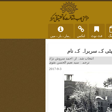
نگ
فٹ نوٹ
لنکس
ہمارے بارے میں
ی کے سربراہ کے نام
انتخاب شدہ از: احمد سروش نژاد
ترجمہ: سید نعیم الحسن نقوی
2017-9-3