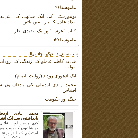
ماموستا 70
یونیورسٹی کی ایک ساتھی کی شہیدہ
حداد عادل کے بارے میں باتیں
کتاب "عرشہ" پر ایک تنقیدی نظر
ماموستا 69
سب سے زیادہ دیکھے جانے والے
شہید کاظم عاملو کی زندگی کی روداد: ب
خواب
ایک ادھوری روداد (روایتِ ناتمام)
محمد ہادی اردبیلی کی یادداشتوں س
اقتباس
جنگ اور حکومت
محمد ہادی اردبی
یادداشتوں سے ایک اقتب
کچھ مومن اور انقلابی
تماشائیوں کے روپ میں
اسٹیڈیم کے اندر پہنچ
بھی پولی ٹیکنک یونیو