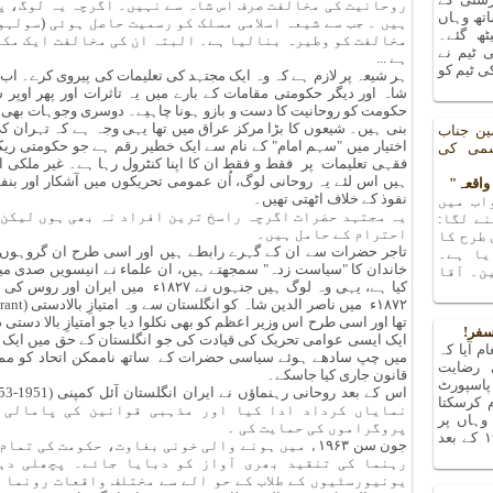
روحانیت کی مخالفت صرف اس شاہ سے نہیں۔ اگرچہ یہ لوگ، پ
تھ وہاں
ہیں ۔ جب سے شیعہ اسلامی مسلک کو رسمیت حاصل ہوئی (سولہو
یٹھ گئے۔
مخالفت کو وطیرہ بنالیا ہے۔ البتہ ان کی مخالفت ایک مکت
 ٹیم نے
ہے ...
 ٹیم کو
ہر شیعہ پر لازم ہے کہ وہ ایک مجتہد کی تعلیمات کی پیروی کرے۔ ا
شاہ اور دیگر حکومتی مقامات کے بارے میں یہ تاثرات اور پھر اوپر 
حکومت کو روحانیت کا دست و بازو ہونا چاہیے۔ دوسری وجوہات بھی 
بنی ہیں۔ شیعوں کا بڑا مرکز عراق میں تھا یہی وجہ ہے کہ تہران ک
ین جناب
اختیار میں "سہم امام" کے نام سے ایک خطیر رقم ہے جو حکومتی ریکا
شمی کی
فقہی تعلیمات پر فقط و فقط ان کا اپنا کنٹرول رہا ہے۔ غیر ملکی 
ہیں اس لئے یہ روحانی لوگ، اُن عمومی تحریکوں میں آشکار اور بن
نفوذ کے خلاف اٹھتی تھیں۔
اب میں
یہ مجتہد حضرات اگرچہ راسخ ترین افراد نہ بھی ہوں لیکن 
ے لگا:
احترام کے حامل ہیں۔
 طرح کا
تاجر حضرات سے ان کے گہرے رابطے ہیں اور اسی طرح ان گروہوں س
یا ہے۔
خاندان کا "سیاست زدہ" سمجھتے ہیں، ان علماء نے انیسویں صدی میں 
ن۔ آقا
کیا ہے، یہی وہ لوگ ہیں جنہوں نے ۱۸۲۷ء 
تھا اور اسی طرح اس وزیر اعظم کو بھی نکلوا دیا جو امتیازِ بالا دستی 
سفر!
م آیا کہ
میں چپ سادھے ہوئے سیاسی حضرات کے ساتھ ناممکن اتحاد کو ممک
 رضایت
قانون جاری کیا جاسکے۔
پاسپورٹ
م کرسکتا
نمایاں کرداد ادا کیا اور مذہبی قوانین کی پامالی پ
ہاں پر
پروگراموں کی حمایت کی ۔
پتہ چلا کہ میں تو ۱۹۶۳ کے بعد
جون سن ۱۹۶۳ء میں ہونے والی خونی بغاوت، حکومت کی 
رہنما کی تنقید بھری آواز کو دبایا جائے۔ پچھلی دہ