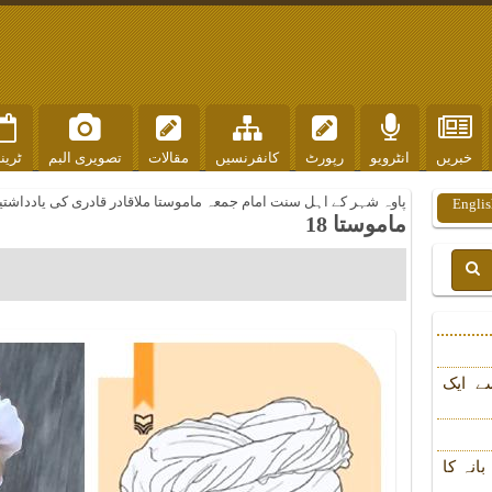
خبریں
انٹرویو
رپورٹ
کانفرنسیں
مقالات
تصویری البم
ٹرین
پاوہ شہر کے اہل سنت امام جمعہ ماموستا ملاقادر قادری کی یادداشتی
Englis
ماموستا 18
ے ایک
انہ کا