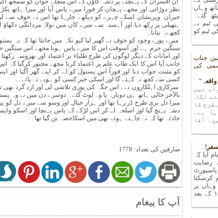
ان افسران کے پہنچنے پر دشہ گاؤں کے اس منچلے جوان کو سمجھ آگیا
تھ وہاں
نظر دوڑائی اور مجھے پہچان کر فورا میرے پاس آیا اور میرا ہاتھ پکڑ 
یٹھ گئے۔
حیران وپریشان اسکے چہرے کو دیکھے جارہا تھا اس نے خوف سے لر
 ٹیم نے
ہتھیلی پر رکھ دیا اور آہستہ سے میرے کان میں بولا: مردانگی دکھا
 ٹیم کو
کچھ نہ بتانا۔
میرے پورے وجود کو خوف نے گھیر لیا کیو نکہ میں جانتا تھا کہ یہ پست
سنگین جرم ہے اور اسوقت اس کا میرے پاس ہونا مجھے اس سنگین جر
اور امانات کے دیگر لوگوں کی طرح طلباء پر اعتماد اور بھروسہ رکھتا
ین جناب
جانب آیا اس کا ایک طاب علم پر اعتماد کرنا مجھے مجبور کرگیا کہ اس
شمی کی
کو مثبت جواب دیا اور فوراً اس پستول کو لے کر اپنے گھر آگیا اور اپ
کسی سے کچھ نہ کہئے گا اور اسکی خبر کسی کو ہونے نہ پائے ...
سرکاری اہلکاروں نے ، اس جگہ کی پوری تلاشی لی اور ارد گرد بھی ت
اب میں
بالآخر خالی ہاتھ ہی دوبارہ پا وہ لوٹ گئے۔ دوسرے دن میں نے وہ پستو
ے لگا:
میرا دل بری طرح ڈر رہا تھا اور ہزار خیال اور وسو سے میرے دل کو
 طرح کا
دشہ پہنچ گیا اور اسلحہ لے کر اس لڑکے کے پاس پہنچا اور اسکو واپس ک
یا ہے۔
حادثہ تھا کہ نہ چاہتے ہوئے بھی میں اسکاحصہ بن گیا تھا۔
ن۔ آقا
سفر!
صارفین کی تعداد: 1778
م آیا کہ
 رضایت
پاسپورٹ
م کرسکتا
ہاں پر
پتہ چلا کہ میں تو ۱۹۶۳ کے بعد
آپ کا پیغام