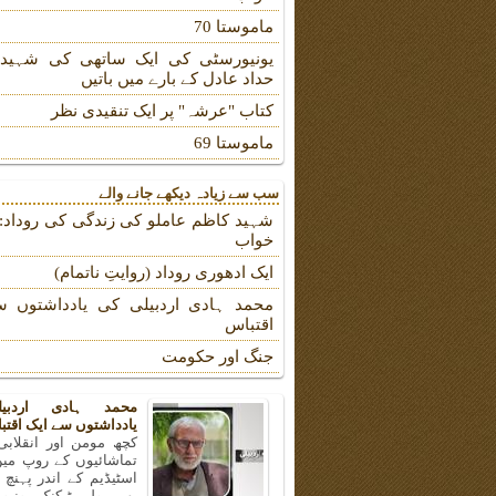
ماموستا 70
یونیورسٹی کی ایک ساتھی کی شہیدہ
حداد عادل کے بارے میں باتیں
کتاب "عرشہ" پر ایک تنقیدی نظر
ماموستا 69
سب سے زیادہ دیکھے جانے والے
شہید کاظم عاملو کی زندگی کی روداد: ب
خواب
ایک ادھوری روداد (روایتِ ناتمام)
محمد ہادی اردبیلی کی یادداشتوں س
اقتباس
جنگ اور حکومت
محمد ہادی اردبی
یادداشتوں سے ایک اقتب
کچھ مومن اور انقلابی
تماشائیوں کے روپ میں
اسٹیڈیم کے اندر پہنچ
بھی پولی ٹیکنک یونیو