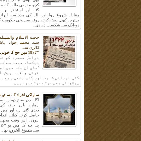
کچھ مذہبی طلبہ کے سا
گئے اور اسٹینڈز پر ب
مقابلہ شروع ہوا اور اللہ کی مدد سے ایرانی
بہترین کھیل پیش کرتے ہوئے صیہونی حکومت کی
دو-ایک سے شکست دے دی۔
حجت الاسلام والمسلم
سید محمد جواد ہا
ڈائری سے
"1987 میں حج کا خونی واقعہ"
دراصل مسعود کو خو
دیکھا، مجھے سے کہن
"ماں آج مکہ میں اس
خونی واقعہ پیش آ
کئی ایرانی شہید اور کئی زخمی ہوے ہی
پیشوائی بھی مرتے مرتے بچے ہیں
ساواکی افراد کے ساتھ 
اگلے دن صبح دوبارہ پیغا
ہمارے باہر جانے کی
دیدی گئی ہے اور میں 
حاصل کرنے کیلئے اقدا
ہوں۔ اس وقت مجھے و
سے ممنوع الخروج تھا۔