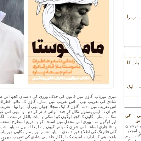
 زہرا
انہ کا
ے ایک
میری نوریاب گاؤں میں قانون کی خلاف ورزی کی داستان کچھ اس طر
شادی کی تقریب تھی ۔ اس تقریب میں ہمارے گاؤں کے علاوہ اطراف 
اس تقریب میں ، دشہ گاؤں کا ایک منچلا جوان بھی آیا ہوا تھا۔ تقری
جو ان نے اپنی پستول نکال کر چند ہوائی فا ئر کر دئیے وہ بھی اس
لی کی
سکے ، ہمارے گاؤں کےکچھ لوگوں کو اسکی یہ بات بالکل درست نہ لگی
اس
اور لوگوں سے بھری اس محفل میں اسلحے کو بے دریغ اسطرح استعمال 
 نوجوان
یہ قا چاری اسلحہ اس جوان کے پاس کیوں ہے لہذا انہوں نے پاوہ شہر
 امجدیہ
گئی فائرنگ کی اطلاع فوراًدے دی ۔ پاوہ شہر اور ہمارے گاوں نور ی
 گئے۔ ہم
باعث بنی کہ ادارئے امنیت کے اہلکار جلد ہی شادی کی تقریب میں پہن
رسٹی کے