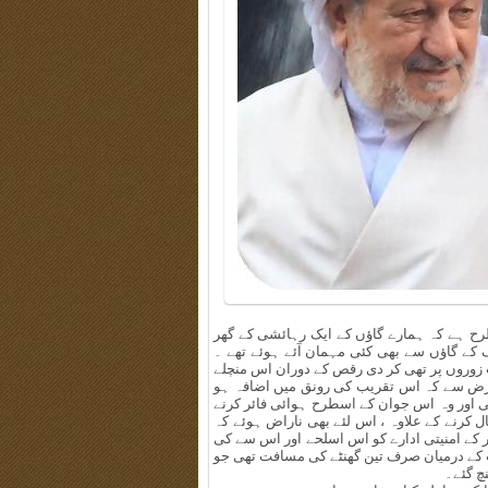
ح ہے کہ ہمارے گاؤں کے ایک رہائشی کے گھر
کے گاؤں سے بھی کئی مہمان آئے ہوئے تھے ۔
ب زوروں پر تھی کر دی رقص کے دوران اس منچلے
 غرض سے کہ اس تقریب کی رونق میں اضافہ ہو
 اور وہ اس جوان کے اسطرح ہوائی فائر کرنے
کرنے کے علاوہ ، اس لئے بھی ناراض ہوئے کہ
 کے امنیتی ادارے کو اس اسلحے اور اس سے کی
اب کے درمیان صرف تین گھنٹے کی مسافت تھی جو
چ گئے۔