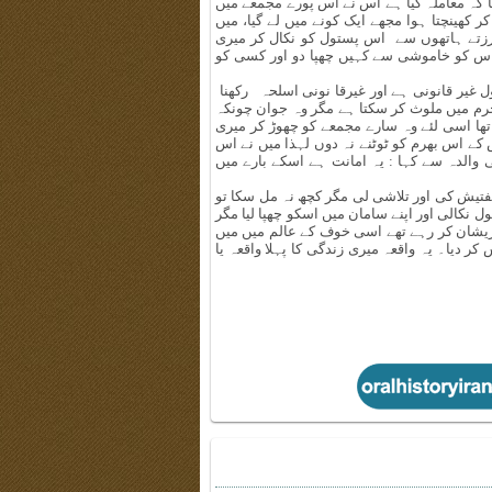
 کہ معاملہ کیا ہے اس نے اس پورے مجمعے میں
کر کھینچتا ہوا مجھے ایک کونے میں لے گیا، میں
زتے ہاتھوں سے اس پستول کو نکال کر میری
ؤ اس کو خاموشی سے کہیں چھپا دو اور کسی کو
ول غیر قانونی ہے اور غیرقا نونی اسلحہ رکھنا
م میں ملوث کر سکتا ہے مگر وہ جوان چونکہ
 تھا اسی لئے وہ سارے مجمعے کو چھوڑ کر میری
 کے اس بھرم کو ٹوٹنے نہ دوں لہذا میں نے اس
نی والدہ سے کہا : یہ امانت ہے اسکے بارے میں
فتیش کی اور تلاشی لی مگر کچھ نہ مل سکا تو
ل نکالی اور اپنے سامان میں اسکو چھپا لیا مگر
 پریشان کر رہے تھے اسی خوف کے عالم میں میں
ر دیا۔ یہ واقعہ میری زندگی کا پہلا واقعہ یا