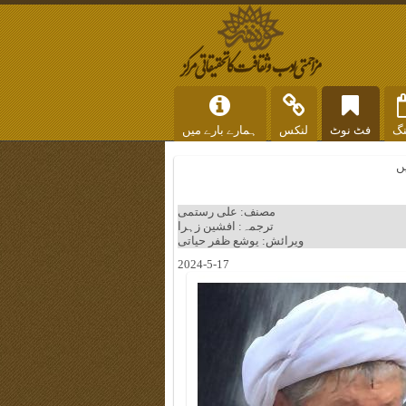
نگ
فٹ نوٹ
لنکس
ہمارے بارے میں
ں
مصنف: علی رستمی
ترجمہ: افشین زہرا
ویرائش: یوشع ظفر حیاتی
2024-5-17