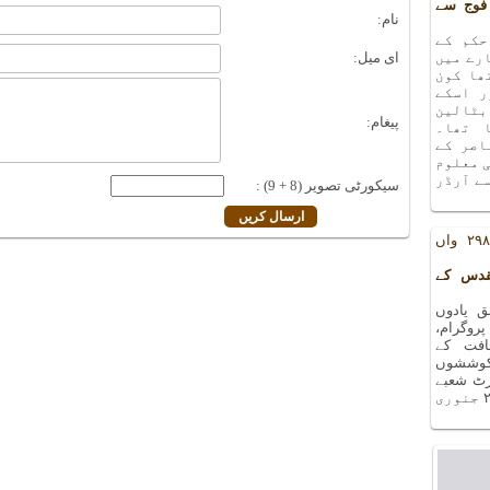
فوج سے
نام:
حکم کے
رے میں
ای میل:
ھا کون
ر اسکے
بٹالین
پیغام:
 تھا۔
اصر کے
ی معلوم
ے آرڈر
سیکورٹی تصویر (8 + 9) :
یادوں بھری رات کا ۲۹۸ واں
قدس کے
 یادوں
ا ۲۹۸ واں پروگرام،
افت کے
کوششوں
۲۷ دسمبر ۲۰۱۸ء کو آرٹ شعبے
کے سورہ ہال میں منعقد ہوا ۔ اگلا پروگرام ۲۴ جنوری