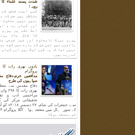
شدت پسند علماء کا 
رویہ!
کسی ایسے شخص کے 
منتظر ہیں جس کے با
ہمیں نہیں معلوم ت
اور کہاں ہے ، او
ایک حکم پر پوری 
کا قتل عام ہونا
پوری بیرک نامعلوم اور غیر فوجی عن
ہاتھوں میں تھی جن کے بارے میں کچھ بھ
نہیں تھا کہ وہ کون لوگ ہیں اور کہاں س
لے رہے ہیں۔
پروگرام
مدافعین حرم،دفاع م
سپاہیوں کی طرح
دفاع مقدس سے متعلق
بھری رات ک
مزاحمتی ادب و ثق
تحقیقاتی مرکز کی 
سے، جمعرات کی شام، 
کو منعقد ہوگا۔