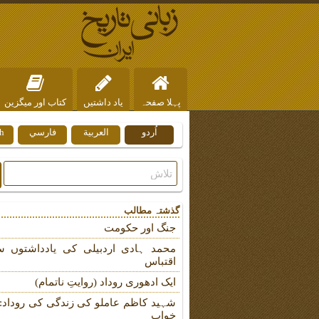
پہلا صفحہ
یاد داشتیں
کتاب اور میگزین
اُردو
العربية
فارسي
h
ہم سے رابطہ
گذشتہ مطالب
جنگ اور حکومت
محمد ہادی اردبیلی کی یادداشتوں س
اقتباس
ایک ادھوری روداد (روایتِ ناتمام)
شہید کاظم عاملو کی زندگی کی روداد: ب
خواب