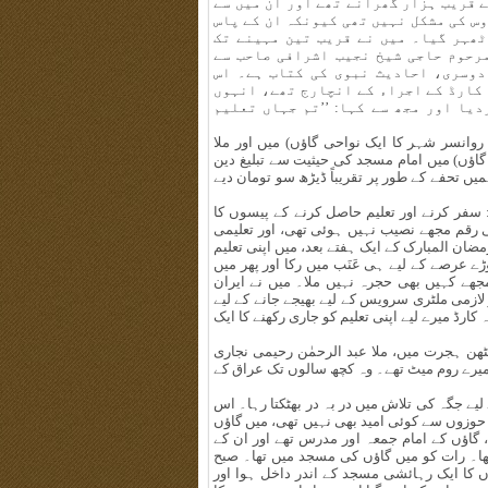
ے قریب ہزار گھرانے تھے اور ان میں سے
س کی مشکل نہیں تھی کیونکہ ان کے پاس
ٹھہر گیا۔ میں نے قریب تین مہینے تک
مرحوم حاجی شیخ نجیب اشرافی صاحب سے
دوسری، احادیث نبوی کی کتاب ہے۔ اس
کارڈ کے اجراء کے انچارج تھے، انہوں
یا اور مجھ سے کہا: ’’تم جہاں تعلیم
روانسر شہر کا ایک نواحی گاؤں) میں اور ملا
اؤں) میں امام مسجد کی حیثیت سے تبلیغ دین
ں تحفے کے طور پر تقریباً ڈیڑھ سو تومان دیے
سفر کرنے اور تعلیم حاصل کرنے کے پیسوں کا
رقم مجھے نصیب نہیں ہوئی تھی، اور تعلیمی
ضان المبارک کے ایک ہفتے بعد، میں اپنی تعلیم
ے عرصے کے لیے ہی عَنَب میں رکا اور پھر میں
 مجھے کہیں بھی حجرہ نہیں ملا۔ میں نے ایران
 لازمی ملٹری سرویس کے لیے بھیجے جانے کے لیے
کارڈ میرے لیے اپنی تعلیم کو جاری رکھنے کا ایک
کٹھن ہجرت میں، ملا عبد الرحمٰن رحیمی نجاری
میرے روم میٹ تھے۔ وہ کچھ سالوں تک عراق کے
لیے جگہ کی تلاش میں در بہ در بھٹکتا رہا۔ اس
حوزوں سے کوئی امید بھی نہیں تھی، میں گاؤں
 گاؤں کے امام جمعہ اور مدرس تھے اور ان کے
۔ رات کو میں گاؤں کی مسجد میں تھا۔ صبح
 کا ایک رہائشی مسجد کے اندر داخل ہوا اور