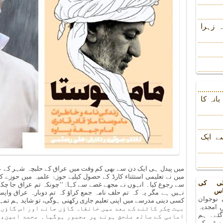
 زہرا
انہ کا
ے ایک
میں پیدل ہی ایک دن سے بھی کم وقت میں عراق کے حلبچہ شہر کے عَنَب 
میں نے تعلیمی استثناء کارڈ کے حصول کیلیے حوزۂ علمیہ میں حوزے ک
لی کی
سے رجوع کیا۔ انہوں نے مجھے غصے سے کہا: ’’چونکہ تم عراق جا چکے ہو
اس
نہیں ہے مگر یہ کہ تم حلف نامہ جمع کراؤ کہ تم دوبارہ عراق واپس
 نوجوان
کسی دینی مدرسے میں اپنی تعلیم جاری رکھنی ہوگی، تو شاید ہم تمہا
 امجدیہ
بہت چکر کاٹنے کے بعد میں خانقاہ گاؤں جانے اور اس گاؤں
 گئے۔ ہم
امامی کے ساتھ ملحق ہونے پر مجبور ہوگیا۔ محمد امین، 
رسٹی کے