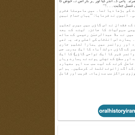
تبہ پانی کے اندر گیا اور ہر بار اس نے حوض کا
ہوں غسل جنابت۔۔۔!‘‘
ت کو بڑھا دیا تھا۔ میں ماموستا فخری
۔ انہوں نے فرمایا: ’’یہاں حمام نہیں
کے فقدان نے اس گاؤں میں میری تعلیم
یمی سہولیات کا جائزہ لینے کے بعد
یں نے ملا عبدالرحمٰن رحیمی کے ساتھ
 ہمارے اس انتخاب کی اصلی وجہ یہ تھی
د اور روانسر میں ہمارا تعلیم جاری
 کے گاؤں دولت آباد کا ایک مدرسہ جس
وانسر شہر کا ایک نواحی گاؤں) کا ایک
 اور سطح کے نچلی ہونے نے ہمارے وہاں
حاصل کرنے کے لیے سب سے اہم معیار،
کے آگے زانوئے تلمذ تہ کرسکیں۔ ہم اس
حوزوی مراکز سب سے زیادہ قریب اور قابل