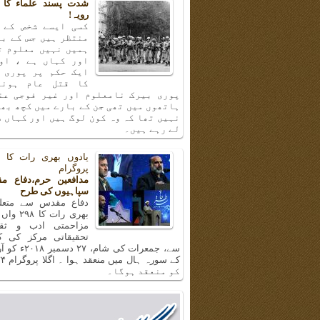
شدت پسند علماء کا 
رویہ!
کسی ایسے شخص کے 
منتظر ہیں جس کے با
ہمیں نہیں معلوم ت
اور کہاں ہے ، او
ایک حکم پر پوری 
کا قتل عام ہونا
پوری بیرک نامعلوم اور غیر فوجی عن
ہاتھوں میں تھی جن کے بارے میں کچھ بھ
نہیں تھا کہ وہ کون لوگ ہیں اور کہاں س
لے رہے ہیں۔
پروگرام
مدافعین حرم،دفاع م
سپاہیوں کی طرح
دفاع مقدس سے متعلق
بھری رات ک
مزاحمتی ادب و ثق
تحقیقاتی مرکز کی 
سے، جمعرات کی شام، 
کو منعقد ہوگا۔