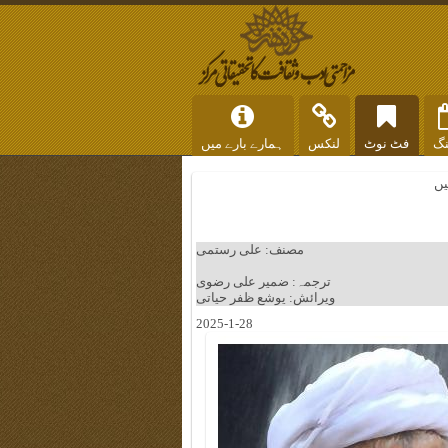
نگ
فٹ نوٹ
لنکس
ہمارے بارے میں
یں
مصنف: علی رستمی
ترجمہ: ضمیر علی رضوی
ویرائش: یوشع ظفر حیاتی
2025-1-28