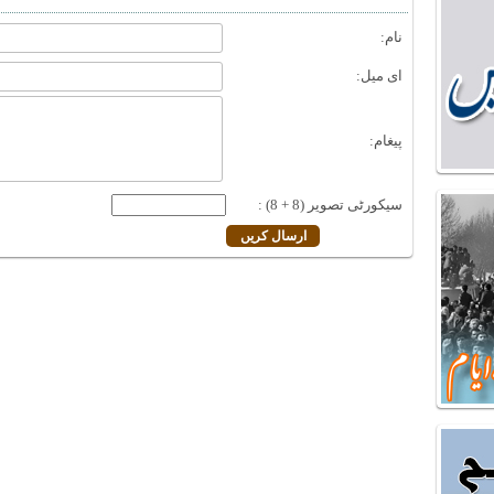
نام:
ای میل:
پیغام:
سیکورٹی تصویر (8 + 8) :