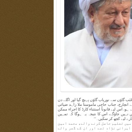
گاؤں سے نوریاب گاؤں پہنچ گیا اور اگلے دن
ے انچارج، جناب حاجی ماموستا ملا زاہد ضیائی
، اس لیے قانوناً استثناء کارڈ کا اجراء ممکن
 نہیں جاؤگے، اس کا نتیجہ یہ ہوگا کہ تمہیں
رے لیے کچھ کر سکیں۔‘‘
 میں تعلیم حاصل کرنے والے، محمد امین
ایرانی نژاد تھے اور ان کے گھر والے