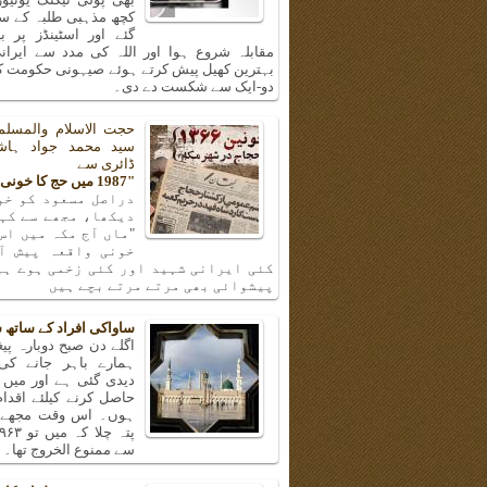
کچھ مذہبی طلبہ کے سا
گئے اور اسٹینڈز پر ب
مقابلہ شروع ہوا اور اللہ کی مدد سے ایرانی
بہترین کھیل پیش کرتے ہوئے صیہونی حکومت کی
دو-ایک سے شکست دے دی۔
حجت الاسلام والمسلم
سید محمد جواد ہا
ڈائری سے
"1987 میں حج کا خونی واقعہ"
دراصل مسعود کو خو
دیکھا، مجھے سے کہن
"ماں آج مکہ میں اس
خونی واقعہ پیش آ
کئی ایرانی شہید اور کئی زخمی ہوے ہی
پیشوائی بھی مرتے مرتے بچے ہیں
ساواکی افراد کے ساتھ 
اگلے دن صبح دوبارہ پیغا
ہمارے باہر جانے کی
دیدی گئی ہے اور میں 
حاصل کرنے کیلئے اقدا
ہوں۔ اس وقت مجھے و
سے ممنوع الخروج تھا۔