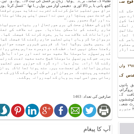
طلباء کے سامنے برہنہ ہوگیا۔ زبان پر غسل کی نیت لاتے ہوئے وہ تین مر
فوج سے
کچھ پانی باہر ڈالا اور وہ دھیمی آواز میں بول رہا تھا: ’’غسل کرتا 
عراق میں تعلیم حاصل کرنے کے تجربے نے شاید میری توقعا
حکم کے
کی خدمت میں پہنچا اور میں نے انہیں اپنی پریشانی بتائی
رے میں
ہے اور لوگ مجبور ہیں۔‘‘
ھا کون
گاؤں کی حفظان صحت کی بری صورتحال اور بنیادی سہولیات 
ر اسکے
جاری رکھنے کو ناممکن بنادیا۔ میں نے علاقے کی تعل
بٹالین
اورامانات کے علاقے سے باہر ہجرت کرنے کا فیصلہ کیا۔ م
 تھا۔
مریوان جا کر وہاں اپنی تعلیم جاری رکھنے کا فیصلہ کیا۔
اصر کے
کہ ہمیں یقین ہوگیا تھا کہ قریبی شہروں جیسے جوانرو
ی معلوم
رکھنا ممکن نہیں تھا۔ خطے کے دو دوسرے مدارس یعنی روانسر
ے آرڈر
کے پرنسپل، ماموستا ملا مجید موحد تھے اور مراد آباد(ر
مدرسہ جس کے پرنسپل ماموستا شیخ محمد سعید تھے، کے رتبے
رکنے کا ارادہ بدل دیا۔ ارد گرد کے حوزوں میں تعلیم 
یادوں بھری رات کا ۲۹۸ واں
بہترین اساتذہ کی نعمت سے بہرہ مند ہونا تھا تاکہ ہم ان 
نتیجے پر پہنچے کہ مریوان اور اس کے آس پاس کے گاؤں کے 
قدس کے
رسائی ہیں اسی لیے ہم وہاں کے لیے روانہ ہوگئے۔
 یادوں
ا ۲۹۸ واں پروگرام،
افت کے
صارفین کی تعداد: 1463
کوششوں
۲۷ دسمبر ۲۰۱۸ء کو آرٹ شعبے
کے سورہ ہال میں منعقد ہوا ۔ اگلا پروگرام ۲۴ جنوری
آپ کا پیغام