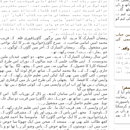
عراق میں رہتے تھے۔ ان کا تعلق امامی قبیلے سے تھا جس ک
تھ وہاں
کچھ لوگ عراق کے کردستان میں مقیم تھے۔ انہیں ملٹری سرو
یٹھ گئے۔
عراقی شہریت تھی۔ دوسرے کچھ طلباء کے ساتھ میں وہیں 
 ٹیم نے
ماموستا سید محمد مصطفائی صاحب سے کتاب ’اظہار‘ اور 
 ٹیم کو
کتاب ’ریاض الصالحین‘ پڑھی۔ پہلے کتاب، علم نحو اور 
دوران، طاہر ضیائی صاحب جو پاوہ میں طلباء کے استثناء 
نے بڑی مہربانی سے میرا تعلیمی استثناء کارڈ جاری کرد
حاصل کرنا چاہو، کرسکتے ہو۔‘‘
ین جناب
رمضان المبارک کا مہینہ آیا، میں بزگورہ گاؤں(قوری قلعہ کے قریب 
شمی کی
محمد امین امامی صاحب، دہ سرخ گاؤں(جوانرود شہر کا ایک نواحی گ
میں مشغول ہوگئے۔ رمضان المبارک کے آخر میں گاؤں کے لوگوں نے ہمی
جو ہمارے لیے بہت اہمیت رکھتے تھے۔
اب میں
اس سال رمضان المبارک کے مہینے میں مجھے دو اچھی عیدیاں ملیں: 
ے لگا:
بندوبست، کہ اپنی طالب علمی کے چند سالوں کے دوران اس طرح کی 
 طرح کا
استثناء کارڈ کا حصول، کہ سالوں سے میں جس کے پیچھے لگا ہوا تھا۔ رم
یا ہے۔
جاری رکھنے کے لیے، ملا محمد امامی کے ساتھ عراق لوٹ گیا۔ میں تھوڑ
ن۔ آقا
دوسرے کئی گاؤں میں بھی گیا، لیکن اپنی تعلیم جاری رکھنے کے لیے
واپس لوٹنے کا فیصلہ کیا۔ پچھلی بار کی طرح اس بار میں گرفتاری اور
پریشان نہیں تھا اور اب ایران واپسی میرے لیے کوئی چیلنج نہیں تھا۔ یہ 
سفر!
سنہری موقع بن گیا۔
م آیا کہ
میں اپنی کتابیں اور ذاتی سامان کندھے پر ڈال کر نوریاب آگیا۔ اس 
 رضایت
صاحب بھی میرے ساتھ تھے جو پہلے دشہ(گاؤں) میں قریب دو سال تک 
پاسپورٹ
تویلہ میں تعلیم حاصل کرنے میں مشغول رہے۔
م کرسکتا
ایران واپسی کے بعد، قریب ایک ماہ تک میں اپنی تعلیم جاری رکھنے کے 
ہاں پر
کے باوجود کہ مجھے آس پاس کے شہروں اور پاوہ کے مشرقی گاؤں کے 
پتہ چلا کہ میں تو ۱۹۶۳ کے بعد
یاری(جوانرود شہر کا ایک نواحی گاؤں) گیا۔ ماموستا ملا احمد فخری،
کچھ طالب علم بھی تھے۔ مسجد کے صحن میں ایک چھوٹا سا حوض تھا
جب میں اپنے دوستوں کے ساتھ حوض کے پاس وضو کر رہا تھا تو وہاں