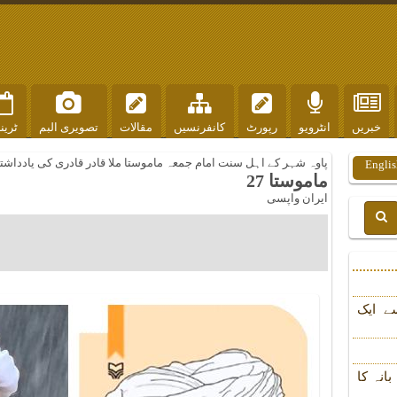
خبریں
انٹرویو
رپورٹ
کانفرنسیں
مقالات
تصویری البم
ٹرین
پاوہ شہر کے اہل سنت امام جمعہ ماموستا ملا قادر قادری کی یادداشت
Englis
ماموستا 27
ایران واپسی
ے ایک
انہ کا