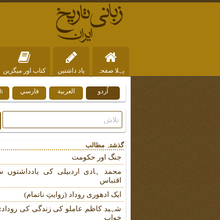
پہلا صفحہ
یاد داشتیں
کتاب اور میگزین
اُردو
العربية
فارسي
h
ہم سے رابطہ
گذشتہ مطالب
جنگ اور حکومت
محمد ہادی اردبیلی کی یادداشتوں س
اقتباس
ایک ادھوری روداد (روایتِ ناتمام)
شہید کاظم عاملو کی زندگی کی روداد: ب
خواب