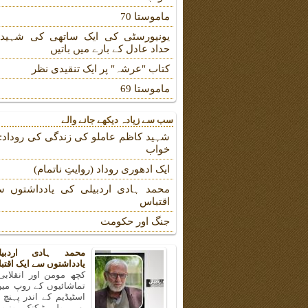
ماموستا 70
یونیورسٹی کی ایک ساتھی کی شہیدہ
حداد عادل کے بارے میں باتیں
کتاب "عرشہ" پر ایک تنقیدی نظر
ماموستا 69
سب سے زیادہ دیکھے جانے والے
شہید کاظم عاملو کی زندگی کی روداد: ب
خواب
ایک ادھوری روداد (روایتِ ناتمام)
محمد ہادی اردبیلی کی یادداشتوں س
اقتباس
جنگ اور حکومت
محمد ہادی اردبی
یادداشتوں سے ایک اقتب
کچھ مومن اور انقلابی
تماشائیوں کے روپ میں
اسٹیڈیم کے اندر پہنچ
بھی پولی ٹیکنک یونیو