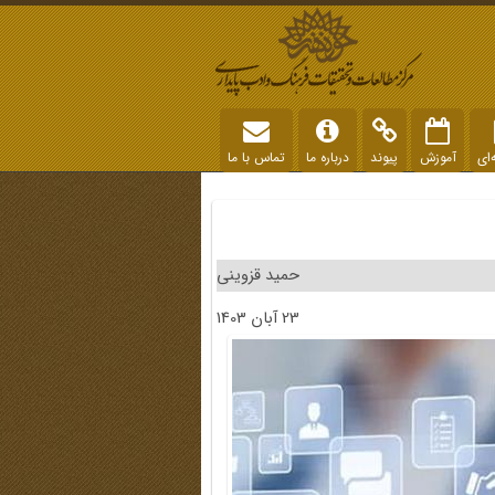
‌ای
آموزش
پیوند
درباره ما
تماس با ما
حمید قزوینی
23 آبان 1403