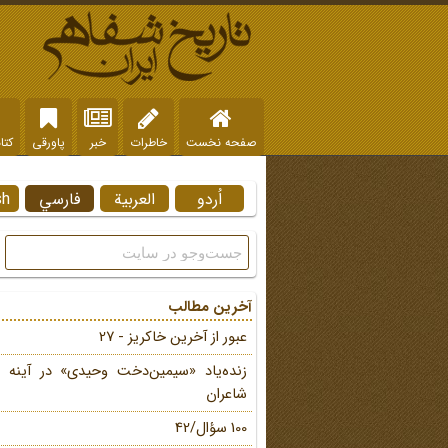
صفحه نخست
خاطرات
خبر
پاورقی
کتا
اُردو
العربية
فارسي
sh
آخرین مطالب
عبور از آخرین خاکریز - 27
زنده‌یاد «سیمین‌دخت وحیدی» در آینه 
شاعران
100 سؤال/42