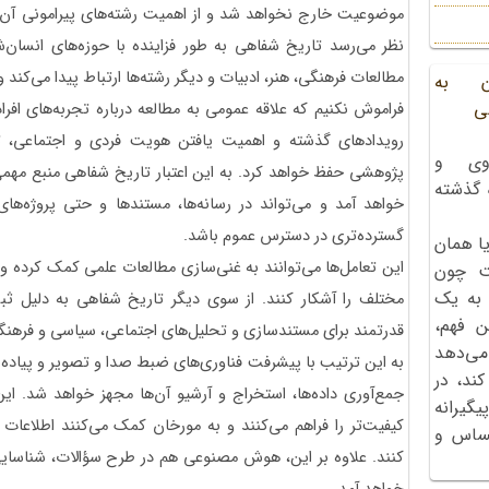
موضوعیت خارج نخواهد شد و از اهمیت رشته‌های پیرامونی آن ه
نظر می‌رسد تاریخ شفاهی به طور فزاینده‌ با حوزه‌های انسان‌
مطالعات فرهنگی، هنر، ادبیات و دیگر رشته‌ها ارتباط پیدا می‌کند 
ن به
ی
فراموش نکنیم که علاقه عمومی به مطالعه درباره تجربه‌های افراد
رویدادهای گذشته و اهمیت یافتن هویت فردی و اجتماعی، تا
وی و
پژوهشی حفظ خواهد کرد. به این اعتبار تاریخ شفاهی منبع مهمی
ه گذشته
خواهد آمد و می‌تواند در رسانه‌ها، مستندها و حتی پروژه‌ها
گسترده‌‌تری در دسترس عموم باشد.
ا همان
این تعامل‌ها می‌توانند به غنی‌سازی مطالعات علمی کمک کرده و
ت چون
 به یک
مختلف را آشکار کنند. از سوی دیگر تاریخ شفاهی به دلیل ثبت 
ن فهم،
قدرتمند برای مستندسازی و تحلیل‌‌های اجتماعی، سیاسی و فرهن
می‌دهد
به این ترتیب با پیشرفت فناوری‌های ضبط صدا و تصویر و پیاده‌س
کند، در
جمع‌آوری داده‌ها، استخراج و آرشیو آن‌ها مجهز خواهد شد. این
گیرانه
کیفیت‌تر را فراهم می‌کنند و به مورخان کمک می‌کنند اطلاعات را 
احساس و
کنند. علاوه بر این، هوش مصنوعی هم در طرح سؤالات، شناسای