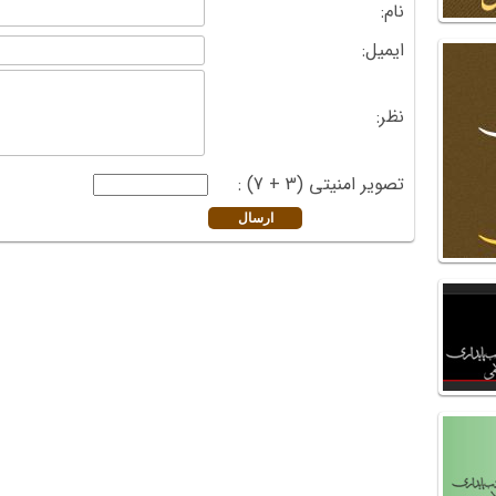
نام:
ایمیل:
نظر:
تصویر امنیتی (3 + 7) :