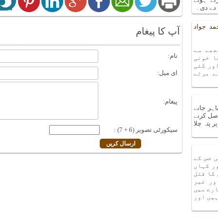
دے دی۔
مد جواد
آپ کا پیغام
جھے سے
نام:
ا خونی
ور کئی
ای میل:
ے مرتے
پیغام:
اہر جانے
صل کرنے
 پتہ چلا
سیکورٹی تصویر (6 + 7) :
 جس کے
ر کہاں
 کا قتل
ور غیر
ارے میں
ہیں اور