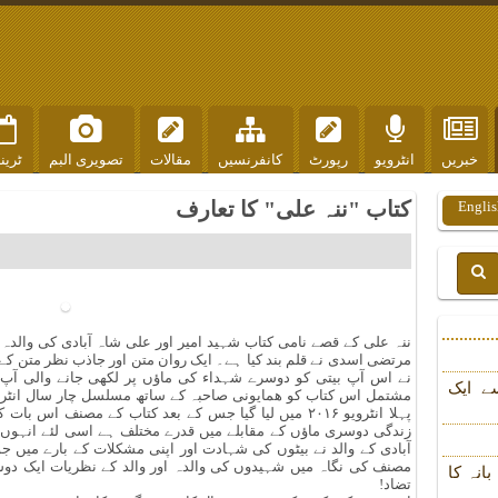
خبریں
انٹرویو
رپورٹ
کانفرنسیں
مقالات
تصویری البم
ٹرین
کتاب "ننہ علی" کا تعارف
Englis
ننہ علی کے قصے نامی کتاب شہید امیر اور علی شاہ آبادی کی والد
مرتضی اسدی نے قلم بند کیا ہے۔ ایک روان متن اور جاذب نظر متن کے
نے اس آپ بیتی کو دوسرے شہداء کی ماؤں پر لکھی جانے والی آپ ب
ے ایک
مشتمل اس کتاب کو ھمایونی صاحبہ کے ساتھ مسلسل چار سال انٹروی
پہلا انٹرویو ۲۰۱۶ میں لیا گیا جس کے بعد کتاب کے مصنف
زندگی دوسری ماؤں کے مقابلے میں قدرے مختلف ہے اسی لئے انہوں ن
آبادی کے والد نے بیٹوں کی شہادت اور اپنی مشکلات کے بارے میں ج
مصنف کی نگاہ میں شہیدوں کی والدہ اور والد کے نظریات ایک دوس
انہ کا
تضاد!