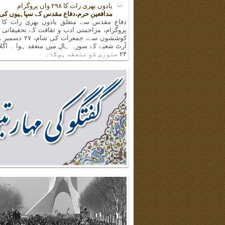
یادوں بھری رات کا ۲۹۸ واں پروگرام
مدافعین حرم،دفاع مقدس کے سپاہیوں کی
پروگرام، مزاحمتی ادب و ثقافت کے تحقیقاتی 
آرٹ شعبے کے سورہ ہال میں منعقد ہوا ۔ اگلا
۲۴ جنوری کو منعقد ہوگا۔