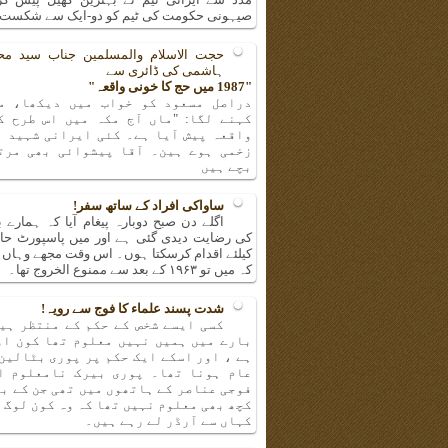
صیہونی حکومت کی ٹیم کو دو-ایک سے شکست 
حجت الاسلام والمسلمین جناب سید مح
ہاشمی کی ڈائری سے
"1987 میں حج کا خونی واقعہ"
دراصل مسعود کو خواب میں دیکھا، م
کہنے لگا: "ماں آج مکہ میں اس طرح ک
واقعہ پیش آیا ہے۔ کئی ایرانی شہید ا
زخمی ہوے ہین۔ آقا پیشوائی بھی مرت
بچے ہیں
ساواکی افراد کے ساتھ سفر!
اگلے دن صبح دوبارہ پیغام آیا کہ ہمارے ب
کی رضایت دیدی گئی ہے اور میں پاسپورٹ حا
کیلئے اقدام کرسکتا ہوں۔ اس وقت مجھے وہاں پر
کہ میں تو ۱۹۶۳ کے بعد سے ممنوع الخروج تھا۔
شدت پسند علماء کا فوج سے رویہ!
کسی ایسے شخص کے حکم کے منتظر ہیں
بارے میں ہمیں نہیں معلوم تھا کون او
ہے ، اور اسکے ایک حکم پر پوری بٹالین
عام ہونا تھا۔ پوری بیرک نامعلوم ا
فوجی عناصر کے ہاتھوں میں تھی جن کے ب
کچھ بھی معلوم نہیں تھا کہ وہ کون لوگ 
کہاں سے آرڈر لے رہے ہیں۔