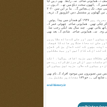
ف نے ھمایونی صاحبہ سے رابطہ بھی نہیں کیا
 ضمیر کے ہاتھوں سخت دباؤ میں تھے۔ انہوں نے
فیصلہ کیا کہ وہ اس کتاب کو دوبارہ لکھنا شروع کریں گے اور اسے کسی نتیجے تک پہنچائیں گے۔ بنا بر ایں سن ۲۰۲۰
ن تین گھنٹوں پر مشتمل دس انٹرویوز کے ذریعے
کتاب کی راوی زہرا ھمایونی صاحبہ جو ننہ علی کے نام سے معروف ہیں ۱۹۴۷ کو ھمدان میں پیدا ہوئیں۔
کر چکی تھیں۔ ھمایونی صاحبہ چھوٹی عمر کے
 ہاتھ بٹاتی تھیں۔ چند سال بعد انکی رجب شاہ
کی وجہ سے ھمایونی صاحبہ شادی کے بعد بھی
ے بیٹوں امیر اور علی کے ساتھ مظاہروں
ور علی نے محاذ جنگ پر جانے کا فیصلہ
 اپنے بچوں کے لئے ڈھال بن کر کھڑی
ے لئے ان کے کام آئیں اور بہت مشکلوں
ی مشکلات میں مزید اضافہ ہوگیا۔ انکے
س سلسلے میں ان کی سرزنش کرتے رہے جس
 دو بیٹوں کے علاوہ مزید تین بیٹوں کی
 جس میں تصویروں میں موجود افراد کے نام بھی
oral-history.ir