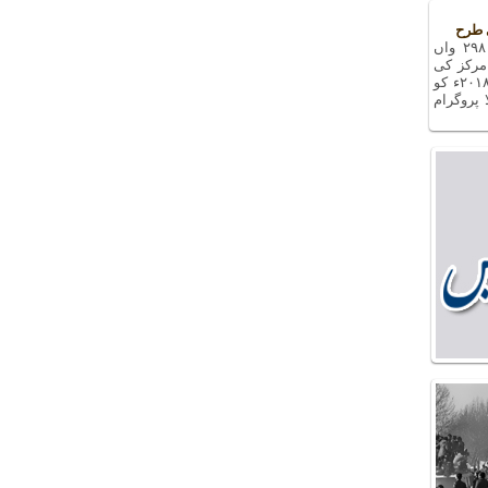
 طرح
دفاع مقدس سے متعلق یادوں بھری رات کا ۲۹۸ واں
مرکز کی
کوششوں سے، جمعرات کی شام، ۲۷ دسمبر ۲۰۱۸ء کو
 پروگرام