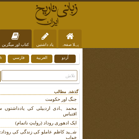
پہلا صفحہ
یاد داشتیں
کتاب اور میگزین
اُردو
العربية
فارسي
h
ہم سے رابطہ
گذشتہ مطالب
جنگ اور حکومت
محمد ہادی اردبیلی کی یادداشتوں س
اقتباس
ایک ادھوری روداد (روایتِ ناتمام)
شہید کاظم عاملو کی زندگی کی روداد: ب
خواب