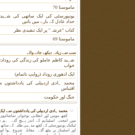
ماموستا 70
یونیورسٹی کی ایک ساتھی کی شہیدہ
حداد عادل کے بارے میں باتیں
کتاب "عرشہ" پر ایک تنقیدی نظر
ماموستا 69
سب سے زیادہ دیکھے جانے والے
شہید کاظم عاملو کی زندگی کی روداد: ب
خواب
ایک ادھوری روداد (روایتِ ناتمام)
محمد ہادی اردبیلی کی یادداشتوں س
اقتباس
جنگ اور حکومت
محمد ہادی اردبیلی کی یادداشتوں سے ایک
کچھ مومن اور انقلابی نوجوان تماشائیو
میں امجدیہ اسٹیڈیم کے اندر پہنچ گئے۔ ہم ب
ٹیکنک یونیورسٹی کے کچھ مذہبی طلبہ کے ساتھ 
اور اسٹینڈز پر بیٹھ گئے۔ مقابلہ شروع ہوا اور
مدد سے ایرانی ٹیم نے بہترین کھیل پیش کر