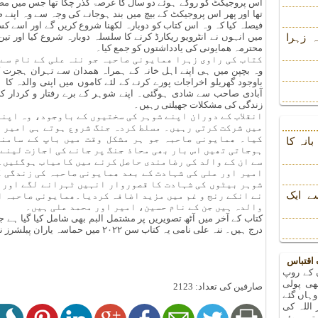
اس پروجیکٹ کو روکے ہوئے دو سال کا عرصۃ گذر چکا تھا جس میں مصن
تھا اور پھر اس پروجیکٹ کے بیچ میں بند ہوجانے کی وجہ سے وہ اپنے
میں انہوں نے انٹرویو ریکارڈ کرنے کا سلسلہ دوبارہ شروع کیا اور تی
 زہرا
محترمہ ھمایونی کی یادداشتوں کو جمع کیا۔
وہ بچپن میں ہی اپنے اہل خانہ کے ہمراہ ھمدان سے تہران ہجرت 
باوجود گھریلو اخراجات پورے کرنے کے لئے کاموں میں اپنی والدہ کا
آبادی صاحب سے شادی ہوگئی۔ اپنے شوہر کے برے رفتار و کردار 
زندگی کی مشکلات جھیلتی رہیں۔
انقلاب کے دوران اپنے شوہر کی سختیوں کے باوجود، وہ اپن
میں شرکت کرتی رہیں۔ مسلط کردہ جنگ شروع ہوتے ہی امیر ا
کیا۔ ھمایونی صاحبہ جو ہر مشکل وقت میں باپ کے سامنے
انہ کا
ہوجاتی تھیں اس بار بھی محاذ جنگ پر جانے کی اجازت لینے ک
سے ان کے والد کی رضامندی حاصل کرنے میں کامیاب ہوگئیں۔
امیر اور علی کی شہادت کے بعد ھمایونی صاحبہ کی زندگی ک
شوہر بیٹوں کی شہادت کا قصوروار انہیں ٹہرانے لگے اور ا
ے ایک
نے انکے رنج و غم میں مزید اضافہ کردیا۔ھمایونی صاحبہ ان
والدہ ہیں جن کے نام حسین، امیر اور محمد علی ہیں۔
کتاب کے آخر میں آٹھ تصویریں پر مشتمل البم بھی شامل کیا گیا ہے
درج ہیں۔ ننہ علی نامی یہ کتاب سن ۲۰۲۲ میں حماسہ یاران پبلشرز نے شایع کی ہے جو ۱۸۹ صفحات پر مشتمل ہے۔
 اقتباس
ں کے روپ
ھی پولی
صارفین کی تعداد: 2123
وہاں گئے
 اللہ کی
تے ہوئے