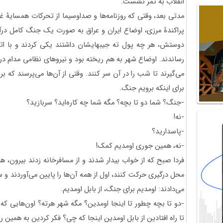
انقلاب به ثمر نشست.
مدتی بعد، وقتی که روزنامه‌ها و صداوسیما از تحرکات همسایۀ غرب
پراکندۀ مرزی، اوضاع ایران و عراق به صورت یک جنگ کامل درآ
دوستش، هر چه پول ته جیب‎هایشان داشتند یکی
رساندند. اوضاع شهر به هم ریخته بود و نیروهای نظامی مدام در 
می‌گیرند تا شب را در آن سر کنند. وقتی از آن‌ها می‌پرسند که بر
برای اینکه برویم جنگ.
-جنگ؟ شما دو تا بچه؟ مگه شما چه کاره‌اید؟ سربازید؟
-نه!
-پاسدارید؟
-نه، همین جوری اومدیم کمک!
فردا صبح که از خواب بیدار شدند و از مسافرخانه زدند بیرون، 
محل درگیری حرکت کنند، اول از همه آن‌ها را پایین می‌آوردند و
می‌دادند: اومدیم برای جنگ، از بابل اومدیم.
-دو تا بچه چطور تا اینجا اومدین؟ مگه شهر هرته؟ اون‌هایی که 
تا راه افتادین از بابل اومدین اینجا که چی؟ فکر کردین به همین 