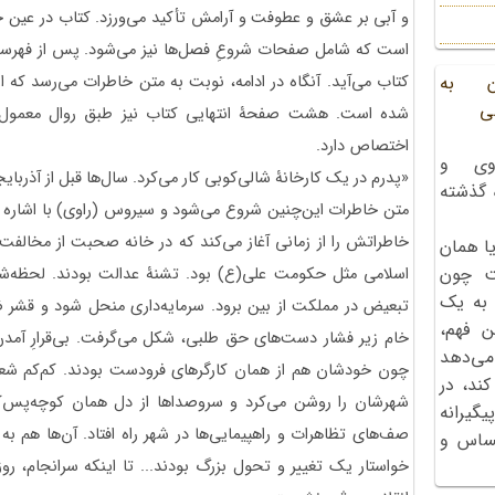
و آبی بر عشق و عطوفت و آرامش تأکید می‌ورزد. کتاب در عین حا
است که شامل صفحات شروعِ فصل‌ها نیز می‌شود. پس از فهرست،
کتاب می‌آید. آنگاه در ادامه، نوبت به متن خاطرات می‌رسد که 
ن به
ی
شده است. هشت صفحۀ انتهایی کتاب نیز طبق روال معمول 
اختصاص دارد.
وی و
«پدرم در یک کارخانۀ شالی‌کوبی کار می‌کرد. سال‌ها قبل از آذربایج
ه گذشته
متن خاطرات این‌چنین شروع می‌شود و سیروس (راوی) با اشاره 
خاطراتش را از زمانی آغاز می‌کند که در خانه صحبت از مخال
ا همان
ت چون
اسلامی مثل حکومت علی(ع) بود. تشنۀ عدالت بودند. لحظه‌شما
 به یک
تبعیض در مملکت از بین برود. سرمایه‌داری منحل شود و قشر 
ن فهم،
خام زیر فشار دست‌های حق طلبی، شکل می‌گرفت. بی‌قرارِ آمدن
می‌دهد
چون خودشان هم از همان کارگرهای فرودست بودند. کم‌کم شعله
کند، در
شهرشان را روشن می‌کرد و سروصداها از دل همان کوچه‌پس‌کو
گیرانه
صف‌های تظاهرات و راهپیمایی‌ها در شهر راه افتاد. آن‌ها هم به 
احساس و
خواستار یک تغییر و تحول بزرگ بودند... تا اینکه سرانجام، 