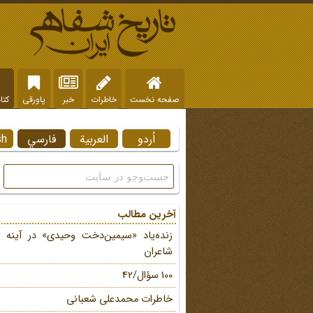
صفحه نخست
خاطرات
خبر
پاورقی
کتا
اُردو
العربية
فارسي
sh
آخرین مطالب
زنده‌یاد «سیمین‌دخت وحیدی» در آینه 
شاعران
100 سؤال/42
خاطرات محمد‌علی شعبانی