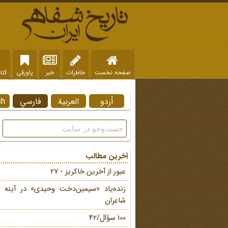
صفحه نخست
خاطرات
خبر
پاورقی
کتا
اُردو
العربية
فارسي
sh
آخرین مطالب
عبور از آخرین خاکریز - 27
زنده‌یاد «سیمین‌دخت وحیدی» در آینه 
شاعران
100 سؤال/42