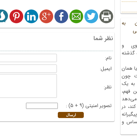
ن به
ی
نظر شما
وی و
ه گذشته
نام:
ا همان
ایمیل:
ت چون
 به یک
نظر:
ن فهم،
می‌دهد
تصویر امنیتی (9 + 5) :
کند، در
گیرانه
احساس و