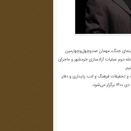
یس سینمای جنگ، مهمان صدوچهل‌وچهارمین
از ترکش‌ها در مرحله دوم عملیات آزادسازی خرمشهر و ماجرای
یم.
عات و تحقیقات فرهنگ و ادب پایداری و دفتر