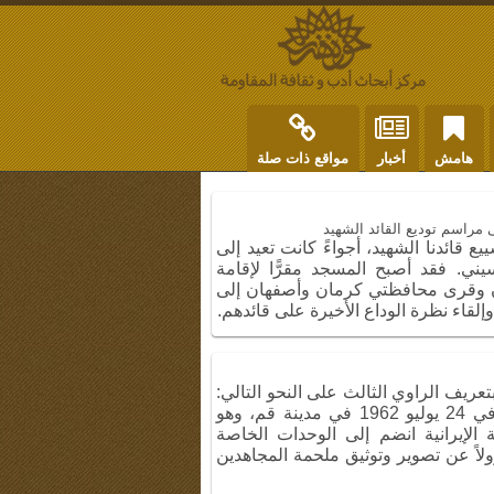
هامش
أخبار
مواقع ذات صلة
مراسم تودیع القائد الشهید
ع قائدنا الشهيد، أجواءً كانت تعيد إلى
يني. فقد أصبح المسجد مقرًّا لإقامة
مدن وقرى محافظتي كرمان وأصفهان إلى
قاء نظرة الوداع الأخيرة على قائدهم.
 بتعريف الراوي الثالث على النحو التالي:
السيد مرتضى آذر هوشنك ، المولود في 24 يوليو 1962 في مدينة قم، وهو
 الإيرانية انضم إلى الوحدات الخاصة
م 1981 وكان مسؤولاً عن تصوير وتوثيق ملحمة المجاهدين