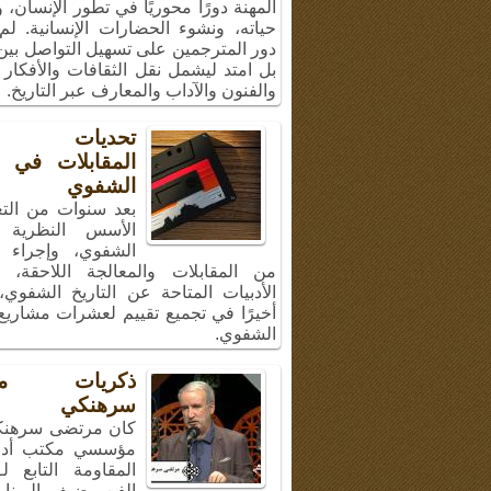
المهنة دورًا محوريًا في تطور الإنسان،
حياته، ونشوء الحضارات الإنسانية. لم
دور المترجمين على تسهيل التواصل بين 
بل امتد ليشمل نقل الثقافات والأفكار 
والفنون والآداب والمعارف عبر التاريخ.
تحديات إج
المقابلات في ال
الشفوي
بعد سنوات من الت
الأسس النظرية ل
الشفوي، وإجراء 
من المقابلات والمعالجة اللاحقة، 
الأدبيات المتاحة عن التاريخ الشفوي
أخيرًا في تجميع تقييم لعشرات مشاريع 
الشفوي.
ذكريات مر
سرهنكي
كان مرتضى سرهنك
مؤسسي مكتب أد
المقاومة التابع ل
الفن، ضيف البرنا