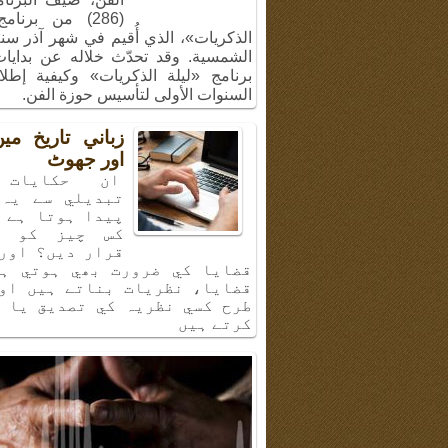
(286) من برنام
الشمسية. وقد تحدّث خلاله عن بدايا
برنامج «ليلة الذكريات» وكيفية إطل
السنوات الأولى لتأسيس حوزة الفن.
زباني تاريخ م
اور جھوٹ
ان حكايات 
تبديلي سے يہ 
پيدا ہوتا ہے 
كس چيز كو ب
قرار ديں؟ اور
قضايا كي ضرورت بھي ہوتي ہي
قضايا، نظريات بناتے ہيں او
طرح كسي نظريہ كي تصديق يا 
كرتے ہيں