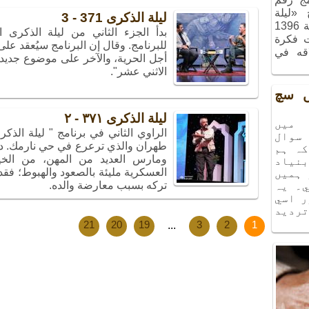
ج «ليلة
ليلة الذكرى 371 - 3
الذكريات»، الذي أُقيم في شهر آذر سنة 1396
ت فكرة
للبرنامج. وقال إن البرنامج سيُعقد عل
اقه في
أجل الحرية، والآخر على موضوع جديد 
الاثني عشر".
يں سچ
ليلة الذكرى ٣٧١ - ٢
ميں
الراوي الثاني في برنامج " ليلة الذ
سوال
طهران والذي ترعرع في حي نارمك. د
كہ ہم
ومارس العديد من المهن، من الخ
نياد
العسكرية مليئة بالصعود والهبوط؛ فقد
 ہميں
تركه بسبب معارضة والده.
۔ يہ
ر اسي
ترديد
21
20
19
...
3
2
1