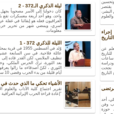
 وتحسين
ليلة الذكري الـ372 - 2
 يقتصر
كان دخولنا إلى الأسر مصحوباً بجهل
البشر،
واحد، وهو أحد أربعة معسكرات تقع ب
والعلوم
العراقيون فعله هو إبقائنا في غفلة عن
أسري، ويمضي شهر من تحرير خرمشهر
معلومات.
راء
تاريخ
الليلة للذكري 372 - 1
وُلد في أغسطس 955
علم عن
عائلة فلاحية. في سن السابعة عش
لتاريخ
ساعات
بعد الثورة، ترك الحرس الملكي، و
ودراسة
الثوري ، لكنّ أصدقاءه ما زالوا يعر
، نجحت
أيام قليلة من بدء الحرب وقضى 10 سنوات من حياته في معسكرات عراقية.
التاريخ
الأشياء تحكي ما الذي حدث في 
تضى
تقرير اجتماع كلية الآداب والعلوم 
"إعادة قراءة الحرب الإيرانية العراقية
ي، أحد
ب وفن
ـ حوزة
مج رقم