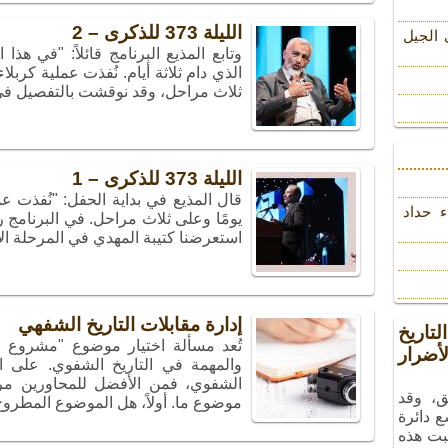
الليلة 373 للذكرى – 2
 الجیل
وتابع المذيع البرنامج قائلاً: "في ه
ثلاث مراحل، وقد نوقشت بالتفصيل في
الليلة 373 للذكرى – 1
ء حداد
استعرضنا كتيبة المهدي في المرحلة الأ
إدارة مقابلات التاريخ الشفهي
تاريخ
تُعد مسألة اختيار موضوع "مشروع ال
ضرار
والمهمة في التاريخ الشفوي. على ا
الشفوي، فمن الأفضل للمحاورين مرا
ق، وقد
موضوع ما. أولاً، هل الموضوع المطروح
ع دائرة
بت هذه