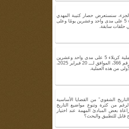
ذا الجزء، سنستعرض حصار كتيبة المهدي
الذي دام ثلاثة أيام. نُفذت عملية كربلاء 5 على مدى واحد وعشرين يومًا وعلى
 حلقات سابقة.
قال المذيع في بداية الحفل: "نُفذت عملية كربلاء 5 على مدى واحد وعشرين
يومًا وعلى ثلاث مراحل. في البرنامج رقم 366، الموافق لـــ 20 فبراير 2025،
ولى من هذه العملية.
تاريخ الشفوي" من القضايا الأساسية
لرغم من كثرة وتنوع مواضيع التاريخ
عاة بعض المبادئ المهمة عند اختيار
 قابل للتطبيق والبحث؟