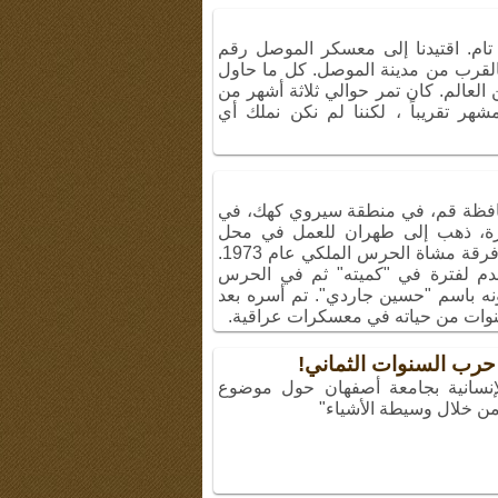
 تام. اقتيدنا إلى معسكر الموصل رقم
القرب من مدينة الموصل. كل ما حاول
 العالم. كان تمر حوالي ثلاثة أشهر من
 تقريباً ، لكننا لم نكن نملك أي
1 في قرية بمحافظة قم، في منطقة سيروي كهك، في
رة، ذهب إلى طهران للعمل في محل
تنظيف الملابس، لكن القدر قاده إلى فرقة مشاة الحرس الملكي عام 1973.
خدم لفترة في "كميته" ثم في الحرس
فونه باسم "حسين جاردي". تم أسره بعد
حرب السنوات الثماني!
الإنسانية بجامعة أصفهان حول موضوع
 من خلال وسيطة الأشياء"