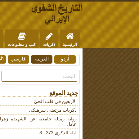
الرئيسية
ذكريات
كتب و مطبوعات
م
sh
اُردو
العربية
فارسي
من نحن
للتواصل
جديد الموقع
الأربعین فی قلب الحیّ
ذکریات مرتضى سرهنکی
روایة زمیلة جامعیة عن الشهیدة زهرا
عادل
لیلة الذکرى 373 - 3