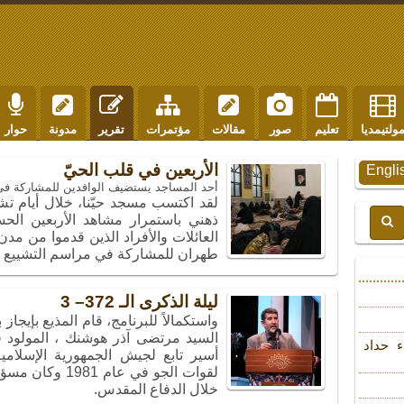
ولتيمديا
تعليم
صور
مقالات
مؤتمرات
تقرير
مدونة
حوار
الأربعين في قلب الحيّ
Engli
أحد المساجد یستضیف الوافدین للمشارکة فی 
لقد اكتسب مسجد حيّنا، خلال أيام تشيي
ذهني باستمرار مشاهد الأربعين الحس
العائلات والأفراد الذين قدموا من 
طهران للمشاركة في مراسم التشييع وإل
ليلة الذكرى الـ 372– 3
واستكمالاً للبرنامج، قام المذيع بإيجاز
ء حداد
أسير تابع لجيش الجمهورية الإسلامية
لقوات الجو في عا
خلال الدفاع المقدس.