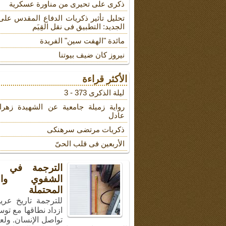
ذکری علی تحیری من مناورة عسکریة
تحلیل تأثیر ذکریات الدفاع المقدس على
الجدید: التطبیق فی نقل القِیَم
مائدة "الهفت سین" الفریدة
نیروز کان ضیف بیوتنا
الأكثر قراءة
لیلة الذکرى 373 - 3
روایة زمیلة جامعیة عن الشهیدة زهرا
عادل
ذکریات مرتضى سرهنکی
الأربعین فی قلب الحیّ
الترجمة في ال
الشفوي والأ
المحتملة
للترجمة تاريخ عري
ازداد نطاقها مع توس
تواصل الإنسان. ولع