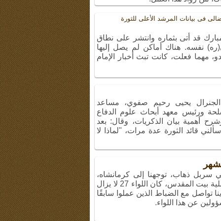
ضالی فی بیانات المرشد الأعلى للثورة
مبارك قد أتى بثماره وانتشر على نطاق
(ره) نفسه. هناك أماكن لم يصل إليها
دو، مهما فعلت، كانت تبث أخبار الإمام
 الجنرال يحيى رحيم صفوي، مساعد
سلحة ورئيس معهد أبحاث علوم الدفاع
شرح أهمية بيان الذكريات، وقال: بعد
لني قائد الثورة عدة مرات، "لماذا لا
شهر
 سربل ذهاب، توجهنا إلى كرمانشاه،
وزرنا إيلام أيضًا. وكما ذكرتُ، خلال عملية بيت المقدس، كان اللواء 27 لا يزال
ا تواصل مع الضباط الذين عملوا سابقًا