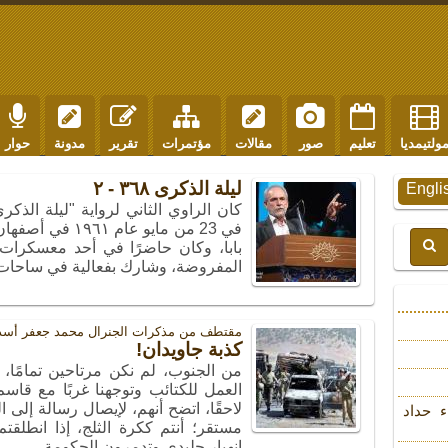
ولتيمديا
تعليم
صور
مقالات
مؤتمرات
تقرير
مدونة
حوار
ليلة الذكرى ٣٦٨ - ٢
Engli
كان الراوي الثاني لرواية "ليلة الذكر
في 23 من مايو عا
بابا، وكان حاضرًا في أحد معسكرات
المفروضة، وشارك بفعالية في ساحات القتال لمدة ٣
مقتطف من مذکرات الجنرال محمد جعفر أس
كذبة جاويدان!
من الجنوب، لم نكن مرتاحين تمامًا، 
العمل للكتائب وتوجهنا غربًا مع قا
لاحقًا، اتضح أنهم، لإيصال رسالة إلى ا
ء حداد
مستقر؛ أنتم ككرة الثلج، إذا انطلق
انهيار جليدي وتدمرون الحكومة.