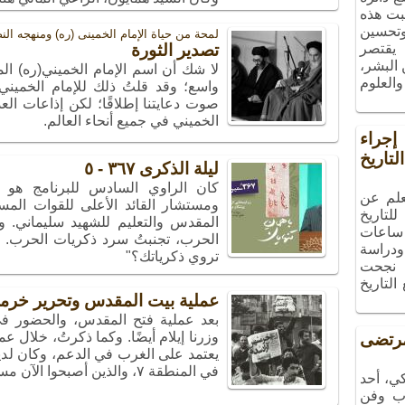
بت هذه
 وتحسين
لمحة من حیاة الإمام الخمینی (ره) ومنهجه الن
 يقتصر
تصدير الثورة
البشر،
لا شك أن اسم الإمام الخميني(ره) ال
والعلوم
واسع؛ وقد قلتُ ذلك للإمام الخميني
صوت دعايتنا إطلاقًا؛ لكن إذاعات الع
الخميني في جميع أنحاء العالم.
راء
تاريخ
ليلة الذكرى ٣٦٧ - ٥
كان الراوي السادس للبرنامج هو
علم عن
ومستشار القائد الأعلى للقوات الم
لتاريخ
المقدس والتعليم للشهيد سليماني. و
ساعات
الحرب، تجنبتُ سرد ذكريات الحرب. سأ
ودراسة
تروي ذكرياتك؟"
، نجحت
التاريخ
عملية بيت المقدس وتحرير خرم
بعد عملية فتح المقدس، والحضور في
تضى
يعتمد على الغرب في الدعم، وكان لدين
في المنطقة ٧، والذين أصبحوا الآن مسؤولين عن هذا اللواء.
ي، أحد
ب وفن