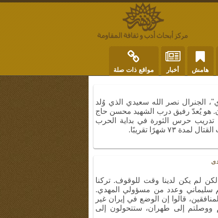
هامش
أخبار
مواقع ذات صلة
ي"، الجنرال نصر الله سعيدي الذي وُلد
م ١٩٦١ في أصفهان. هو يُعدّ رفيق درب الشهيد محسن حاج
 تدريب حرس الثورة في بداية الحرب
٧ شهرًا تقريبًا.
دی
لكن لم يكن لدينا وقت للوقوف. تركنا
سم سليماني وعدد من مسؤولي المهدي.
لمنافقين، قالوا إن الوضع في إيران غير
تم ووصلتم إلى طهران، ستتحولون إلى