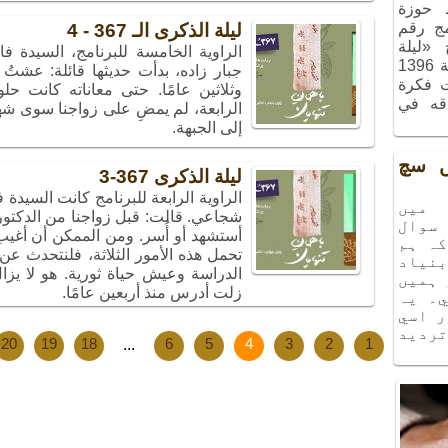
ـ حوزة
مج رقم
ليلة الذكرى الـ 367 - 4
ج «ليلة
الراوية الخامسة للبرنامج، السيدة 
الذكريات»، الذي أُقيم في شهر آذر سنة 1396
جبار زاده، بدأت حديثها قائلة: عشتُ
ت فكرة
وثلاثين عامًا. حتى معاناته كانت حل
اقه في
الرابعة، لم يمضِ على زواجنا سوى شه
إلى الجبهة.
يں سچ
ليلة الذكرى 367-3
الراوية الرابعة للبرنامج كانت السيدة 
ميں
شجاعي. قالت: قبل زواجنا من الدكتور،
سوال
أستشهد أو أُسر. ومن الممكن أن أغيب
كہ ہم
تحمل هذه الأمور الثلاثة، فلنتحدث عن
نياد
الدراسة وعيش حياة ثورية. هو لا يزا
 ہميں
زلت أدرس منذ أربعين عامًا.
۔ يہ
ر اسي
ترديد
20
19
18
...
6
5
4
3
2
1