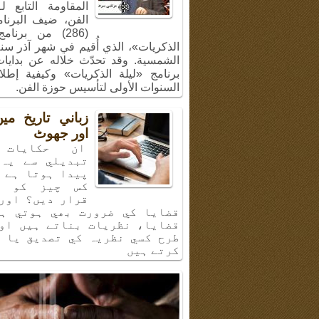
المقاومة التابع ل
الفن، ضيف البرنا
(286) من برنام
الشمسية. وقد تحدّث خلاله عن بدايا
برنامج «ليلة الذكريات» وكيفية إطل
السنوات الأولى لتأسيس حوزة الفن.
زباني تاريخ م
اور جھوٹ
ان حكايات 
تبديلي سے يہ 
پيدا ہوتا ہے 
كس چيز كو ب
قرار ديں؟ اور
قضايا كي ضرورت بھي ہوتي ہي
قضايا، نظريات بناتے ہيں او
طرح كسي نظريہ كي تصديق يا 
كرتے ہيں