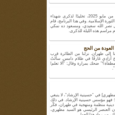
أُقيمت ليلة الذكرى الـ 368 في 22 من مايو 2025، تخليدًا لذكرى شهداء
ثورة الإسلامية. وفي هذا البرنامج، قام
ل نصر الله سعيدي، ومسعود ده نمكي
م مراسم هذه الليلة للذكرى.
لعودة من الحج
دنا إلى طهران. نزلنا من الطائرة قرب
ع آزادي غارقًا في ظلام دامس. سألتُ
مطفأة؟" ضحك بمرارة وقال: "ألا تعلم!
.
 مطهري] في "حسينية الإرشاد"، لا ينبغي
؛ فهو مؤسس حسينية الإرشاد. في ذلك
دينية منظمة ومنهجية في طهران، فكّر
ن العنصر الرئيسي هو السيد مطهري،
ك، من رواد هذا العمل.