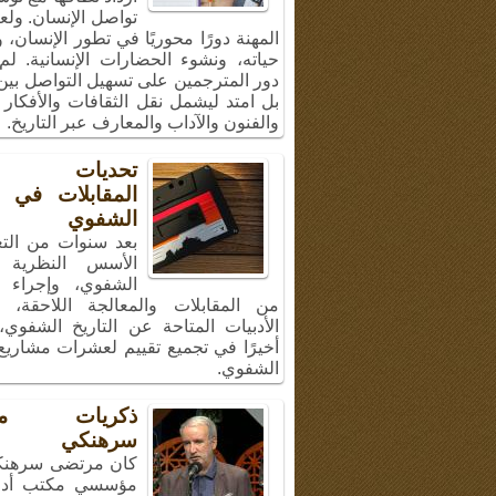
تواصل الإنسان. ولع
المهنة دورًا محوريًا في تطور الإنسان،
حياته، ونشوء الحضارات الإنسانية. لم
دور المترجمين على تسهيل التواصل بين 
بل امتد ليشمل نقل الثقافات والأفكار 
والفنون والآداب والمعارف عبر التاريخ.
تحديات إج
المقابلات في ال
الشفوي
بعد سنوات من الت
الأسس النظرية ل
الشفوي، وإجراء 
من المقابلات والمعالجة اللاحقة، 
الأدبيات المتاحة عن التاريخ الشفوي
أخيرًا في تجميع تقييم لعشرات مشاريع 
الشفوي.
ذكريات مر
سرهنكي
كان مرتضى سرهنك
مؤسسي مكتب أد