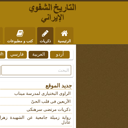
الرئيسية
ذكريات
كتب و مطبوعات
م
sh
اُردو
العربية
فارسي
من نحن
للتواصل
جديد الموقع
الراوی البختیاری لمدرسة میناب
الأربعین فی قلب الحیّ
ذکریات مرتضى سرهنکی
روایة زمیلة جامعیة عن الشهیدة زهرا
عادل