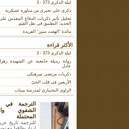
لیلة الذکرى 373 - 3
ذکری علی تحیری من مناورة عسکریة
تحلیل تأثیر ذکریات الدفاع المقدس على
الجدید: التطبیق فی نقل القِیَم
مائدة "الهفت سین" الفریدة
الأكثر قراءة
لیلة الذکرى 373 - 3
روایة زمیلة جامعیة عن الشهیدة زهرا
عادل
ذکریات مرتضى سرهنکی
الأربعین فی قلب الحیّ
الراوی البختیاری لمدرسة میناب
الترجمة في ال
الشفوي والأ
المحتملة
للترجمة تاريخ عري
ازداد نطاقها مع توس