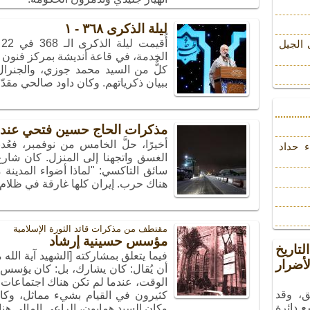
ليلة الذكرى ٣٦٨ - ١
 الجیل
الخدمة، في قاعة أنديشة بمركز فنون ال
كلٌّ من السيد محمد جوزي، والجنرا
ببيان ذكرياتهم. وكان داود صالحي مقدّ
مذكرات الحاج حسين فتحي عند ا
أخيرًا، حلَّ الخامس من نوفمبر، فعُ
ء حداد
الغسق واتجهنا إلى المنزل. كان شار
سائق التاكسي: "لماذا أضواء المدينة 
هناك حرب. إيران كلها غارقة في ظلام"
مقتطف من مذکرات قائد الثورة الإسلامیة
مؤسس حسينية إرشاد
تاريخ
فيما يتعلق بمشاركته [الشهيد آية الله
ضرار
أن يُقال: كان يشارك، بل: كان يؤسس
الوقت، عندما لم تكن هناك اجتماعات 
ق، وقد
كثيرون في القيام بشيء مماثل، وكا
ع دائرة
وكان السيد همايون، الراعي المالي هنا