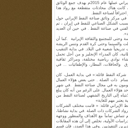
ولذلك، بدأت إدارة التاريخ الشفهي لمركز توثيق صناعة النفط الإيراني عملها عام 2015م بهدف جمع الوثائق
 كانت هناك محادثات متقطعة مع رواد هذا
احترافاً لصناعة النفط
.
في مركز وثائق صناعة النفط الإيراني حول
 بسبب الشكل الصناعي للنفط في إيران ، تم
ع الفني في صناعة النفط
.
في حين أن العديد
».
 وحتى للمجتمع والثقافة الإيرانية
.
كما أن
فلت والسينما وحتى كرة القدم وتنس الريشة
ريجياً شعبية في البلاد. في بداية التنقيب
انية، كان المدراء الإنجليز و من أجل تحمل
اء نوادي رياضية مختلفة، ومراكز ثقافية
 والحافلات، المطار، والإطفائيات ... في
شركة النفط قائلة:« في بداية العمل، كان
أقسام ذات الصلة
.
حتى بعض هؤلاء العمال
يقومون به في مجال صناعة النفط
.
في شهر
حد هؤلاء العمال
.
على الرغم من أنه كان يبلغ
انتباه إلى التاريخ الشفهي لصناعة النفط من
ة يعتبر مهم للغاية»
فط الإيراني قائلة: « قامت مختلف الشركات
ع رواد الشركات ذات الصلة
.
في بداية نشاطنا،
م تتماش تماماً مع الأهداف والمنظور ووجهة
راسات الأولية، نخلص إلى أن هذه المقابلات
رين التنفيذيين
.
وفي هذا الصدد، فإن قسم