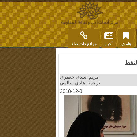
هامش
أخبار
مواقع ذات صلة
لنفط
مريم أسدي جعفري
ترجمة: هادي سالمي
2018-12-8