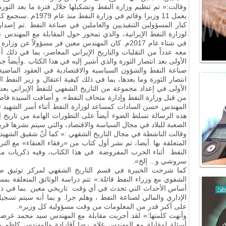
وقالت
:
« تم تنظيم وزارة النفط وتشكيلها خلال فترة ما بعد الثورة
يعمل 11 وزيرا وقائم في وزارة النفط منذ عام 1979م
.
سنجمع كل
كبار المسؤولين التنفيذيين والعاملين في صناعة النفط
.
تم إصدار
لوزارة النفط الإيرانية، والذي تمحور حول المقابلة مع المهندس 
في شتاء عام 2017م
.
معه عدداً من التقلبات والتاريخ الإيراني المعاصر، بما في ذلك 
الأولى بعد انتصار الثورة والذي أشير إليه في هذا الكتاب
.
وأيضاً ج
صناعة النفط والشؤون السياسية والاقتصادية في العقود الماضية
انتصار الثورة وما بعدها، بما في ذلك كيفية اعتقال و زير النفط 
الأولى في إعداد مجموعة من التاريخ الشفهي للنفط الإيراني بعد ال
من قبل وزارة النفط وإدارة متحاف النفط». و أضافت السيدة فاطمة
المهندس حسن السادات كمساعد لوزارة النفط أثناء أسر الشهيد تند
هذه الرسالة تسلط الضوء أيضاً على التطورات الهامة من تاريخ
الصعبة للبلاد في مجال السياسة والاقتصاد، والتي سيتم نشرها قريبا
وقالت الناشطة في مجال التاريخ الشفهي :« كما أنّ شقيق الشهيد ت
المتعلقة بها
.
النفط أثناء الحرب المفروضة
.
في هذا الكتاب، وفيه ذكريات م
سروشي و
...
إلخ».
كما شرحت الخبيرة في قسم التاريخ الشفهي لمركز توثيق صناع
الشفوي مع وزراء النفط قائلة:« تتم دراسة الوثائق المتعلقة بم
أساس الأحداث التي تحدث في أي وقت تاريخي معين
.
بما في ذ
الإداري والمالي لصناعة النفط ، وهلم جرا
.
و بما أنه سيتم تسجيل
على أكبر قدر من المعلومات من وقت مسؤولية كل وزير».
وأنهت كلمتها:« لقد أجريت مقابلة مع المهندس سيد محمد غرضي
أسئلة لمقابلة مع المهندس غلام رضا آقازادة والمهندس كاظم 