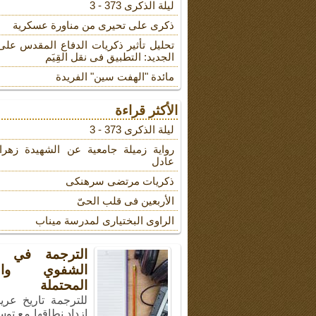
لیلة الذکرى 373 - 3
ذکری علی تحیری من مناورة عسکریة
تحلیل تأثیر ذکریات الدفاع المقدس على
الجدید: التطبیق فی نقل القِیَم
مائدة "الهفت سین" الفریدة
الأكثر قراءة
لیلة الذکرى 373 - 3
روایة زمیلة جامعیة عن الشهیدة زهرا
عادل
ذکریات مرتضى سرهنکی
الأربعین فی قلب الحیّ
الراوی البختیاری لمدرسة میناب
الترجمة في ال
الشفوي والأ
المحتملة
للترجمة تاريخ عري
ازداد نطاقها مع توس