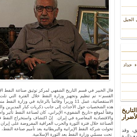
 الجیل
ء حداد
قال الخبير في قسم التاريخ الشفهي لمركز توثيق صناعة النفط ال
القسم
:
« تم تنظيم وتجهيز وزارة النفط خلال الفترة التي تلت ا
هذه الشخصيات حول الأحداث إلى جانب ذكريات كبار المديرين وال
تاريخ
وفقاً لموقع «تاريخ الشفوي» الإيراني، كان لصناعة النفط تأثير و
ضرار
والاقتصادية المعاصرة في إيران. إنّ اكتشاف واستخراج النفط ف
الصناعة خلال فترة الثورة والحرب العراقية المفروضة على إيران،
تحولت شركة النفط الإيرانية والبريطانية بعد تأميم صناعة النفط، 
ق، وقد
تحت مسمّي وزارة النفط بعد الثورة الإسلامية
.
ع دائرة