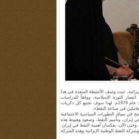
إيرانية، حيث وصف الأنشطة المنفذة في هذا
نتصار الثورة الإسلامية، ووفقاً للدراسات
الاستقصائية، عمل 11 وزيراً وقائماً بالرعاية في وزارة النفط منذ عام 1979م. لهذا سوف نجمع كل ذكريات
عاملين في صناعة النفط».
اضح في سياق التطورات السياسية الاجتماعية
ي إيران، وتأميم النفط، وصعود وهبوط هذه
 وحتى الآن، يعكسان أهمية النفط في إيران
.
وشركة النفط الوطنية الإيرانية وهذه الشركة