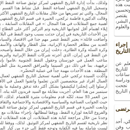
بت هذه
وتسجيل التاريخ الشفهي لصناعة النفط
.
قبل نشاط هذا القسم ،
 وتحسين
المجال، والتي تم تسريعها من خلال مقابلات التاريخ الشفهي الأكثر 
 يقتصر
وقالت الدكتورة فاطمة تركجي، الخبيرة في قسم التاريخ الشفهي 
البشر،
أهمية جمع المقابلات في هذا المجال :« في المقابلات السابقة ،
والعلوم
إيلاء اهتمام أقل لجوانبها التاريخية وتم التركيز أكثر على القطا
من الأحداث التاريخية في إيران حدثت بسبب وجود النفط في البلاد
وأضافت قائلة:« يعتبر النفط عنصر مهم جدا في الاقتصاد والسياسة
راء
العديد من مظاهر الحضارة الإيرانية، مثل القطار والهاتف والأس
وكرة السلة وكرة الطائرة، دخلت إيران من خلال النفط وأصبحت تد
تاريخ
عن النفط في إيران، الذي أجرته شركات النفط الإيرانية والبريط
متاعب العمل في خوزستان وحقول النفط الجنوبية ،قاموا بإنش
علم عن
ترفيهية، بما في ذلك دور السينما والمرافق الحضرية مثل الطرق
لتاريخ
المنطقة . هذه الأحداث مهمة جداً في عملية التحضّر».
ساعات
وأكّدت السيدة تركجي على أهمية تسجيل التاريخ الشفهي لعمال 
ودراسة
العمال أفراد غير متخصصين الذين تعلموا واتقنوا العمل في ال
، نجحت
أرسلوا إلى إنجلترا ليكتشفوا بشكل أكثر دقة تدفق وعملية ما 
التاريخ
سبتمبر من هذا العام، أجريت مقابلة مع السيد فريدون الله بناه، أ
من العمر 93 سنة، لكنّه قدم معلومات مثيرة للاهتمام
.
لذلك، ال
حيث الجوانب الصناعية والسياسية والاقتصادية والاجتماعية والثقافي
وتابعت الخبيرة في قسم التاريخ الشفهي لمركز توثيق صناعة الن
تضى
والفروع التابعة لوزارة النفط، ووفقا لمطالبها، بإجراء مقابلات م
وجدنا من خلال مراجعة كتابة هذه المقابلات، أن هذه المقابلات ل
ي، أحد
نظر تاريخية لقسم التاريخ الشفهي لمركز التوثيق
.
لذلك، ووفقا للد
ب وفن
ليست شاملة بما فيه الكفاية وتوجه فقط إلى جزء من كبار المدي