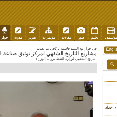
ولتيمديا
تعليم
صور
مقالات
مؤتمرات
تقرير
مدونة
حوار
في حوار مع السيد فاطمة تركجي تم تقديم
Engli
مشاريع التاريخ الشفهي لمركز توثيق صناعة ا
التاريخ الشفهي لوزارة النفط برواية الوزراء
ء حداد