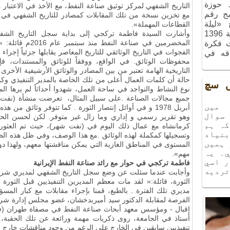
ـ حوزة
التاريخ الشفهي لمركز توثيق صناعة النفط، مع الأخذ في الاعتبار متط
مج رقم
مع تخزين نسخة من تلك المقابلات كمصادر للتاريخ الشفهي في 
ج «ليلة
القطاعات المهملة».
الذكريات»، الذي أُقيم في شهر آذر سنة 1396
وأشارت السيدة فاطمة تركجي إلى بداية سجل التاريخ الشفهي 
المخضرمين في صناعة
ت فكرة
الفجوات في التاريخ الوثائقي للتاريخ المعاصر يقابلها جزئياً إجرا
اقه في
محفوظات الوثائق. في الواقع، ووفقاً للوثائق والمستندات، فإن
التاريخية الهامة تعتبر من بين المصادر والوثائق الأرشيفية الأخرى
.
حالة أن كلمات العمال أعلى من تلك الخاصة بالمدير التنفيذي وكو
يں سچ
نوع النشاط والتواجد في ساحة العمل، شهدوا أحداثاً لم يرها ا
جميع مجالات الصناعة
.
على سبيل المثال، تعرضت منشأة (نفت ش
ميں
أبريل 1978 و في أوائل إنتصار الثورة
.
كما تتوفر وثائق من هذه
سوال
وهو تقرير رسمي و إداري وما زال غير متوفر
.
لكن لحسن الحظ،
كہ ہم
كرمانشاه مع عمال ذلك اليوم في (نفت شهر)، حيث تم العثور
نياد
وتسجيلها كمكملة لهذه الوثائق
.
مع هذا الوصف، وفي ظل هذه الظر
 ہميں
المستوى في المناطق الغازية التي يمكن مناقشتها معهم، ولهذا دور
۔ يہ
مهم».
ر اسي
فاطمة تركجي في حوار مع رائد صناعة النفط الإيراني
ة
ترديد
وأجابت عندما سئلت عن وضع سجل التاريخ الشفهي لمديري شركة ال
الثورة، قائلة:« لقد مات معظم المديرين التنفيذيين قبل الثورة
.
مديري تلك الفترة
.
بالطبع، قمنا بإجراء مقابلات مع كبار المسؤ
الفرصة لمقابلة الدكتور سيد أميربدخشان، عضو مجلس إدارة شركة 
أستاذ في الجامعة، روى ذكريات مهمة ورائعة عن تلك الحقبة، 
تنفيذيين سابقين في الخارج على الرغم من وجود مناقشات خارج الب