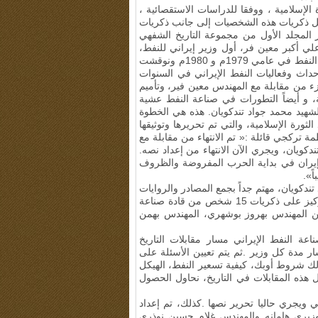
 الإسلامية ، ووفقا للدراسات الاستقصائية ،
 ذكريات هذه الشخصيات إلى جانب ذكريات
 المجلد الأول من مجموعة التاريخ الشفهي
علي أكبر معين فر، أول وزير إيراني للنفط،
كان المهندس معين فر مسؤولاً عن وزارة النفط في عامي 1979م و 1980م ونوقشت
أحداث وفعاليات النفط الإيراني في السنوات
زء من مقابلة مع المهندس معين فير، وتأميم
، و أيضاً التطورات في صناعة النفط عشية
الشهيد محمد جواد تندكويان. هذه هي الخطوة
ثورة الإسلامية، والتي تم تحريرها وتوثيقها
 تركجي قائلة :« تم الانتهاء من مقابلة مع
كويان، ويجري الآن الانتهاء من إعداد نصه
.
 إيران في بداية الحرب المفروضة والظروف
ً».
ندكويان، مهتم جداً بجمع المصادر والروايات
أيضا، تم نشر أول كتاب من «رفقاء العنقاء» مع التركيز على ذكريات 15 شخص من قادة صناعة
ن المهندس بهروز بوشهري، المهندس بهمن
ة النفط الإيراني مسار مقابلات التاريخ
سار مدة كل وزير
.
ثم يتم تعيين الأسئلة على
لك شروط أوبك، كيفية تسعير النفط، الهيكل
 هذه المقابلات في التاريخ، نحاول الحصول
 ويجري حاليا تحرير نصها
.
كذلك، تم إعداد
وزيري هامانه والمهندس غلام حسين نوذري