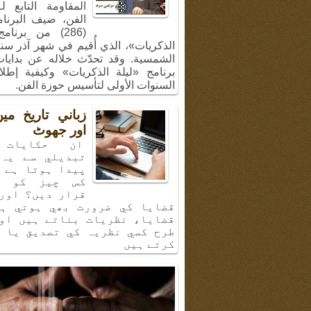
المقاومة التابع ل
الفن، ضيف البرنا
(286) من برنام
الشمسية. وقد تحدّث خلاله عن بدايا
برنامج «ليلة الذكريات» وكيفية إطل
السنوات الأولى لتأسيس حوزة الفن.
زباني تاريخ م
اور جھوٹ
ان حكايات 
تبديلي سے يہ 
پيدا ہوتا ہے 
كس چيز كو ب
قرار ديں؟ اور
قضايا كي ضرورت بھي ہوتي ہي
قضايا، نظريات بناتے ہيں او
طرح كسي نظريہ كي تصديق يا 
كرتے ہيں