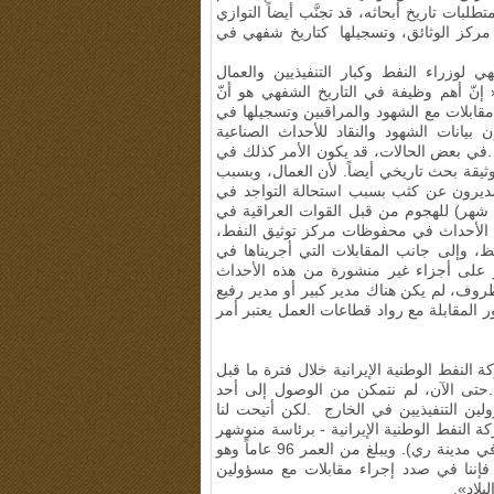
لبات تاريخ أبحاثه، قد تجنَّب أيضاً التوازي
مركز الوثائق، وتسجيلها كتاريخ شفهي في
لوزراء النفط وكبار التنفيذيين والعمال
 النفط منذ سبتمبر عام 2016م قائلة: « إنّ أهم وظيفة في التاريخ الشفهي هو أنّ
ء مقابلات مع الشهود والمراقبين وتسجيلها في
 بيانات الشهود والنقاد للأحداث الصناعية
في بعض الحالات، قد يكون الأمر كذلك في
ثيقة بحث تاريخي أيضاً. لأن العمال، وبسبب
لمديرون عن كثب بسبب استحالة التواجد في
هر) للهجوم من قبل القوات العراقية في
 الأحداث في محفوظات مركز توثيق النفط،
 وإلى جانب المقابلات التي أجريناها في
 على أجزاء غير منشورة من هذه الأحداث
وف، لم يكن هناك مدير كبير أو مدير رفيع
 المقابلة مع رواد قطاعات العمل يعتبر أمر
نفط الوطنية الإيرانية خلال فترة ما قبل
حتى الآن، لم نتمكن من الوصول إلى أحد
ولين التنفيذيين في الخارج
.
لكن أتيحت لنا
النفط الوطنية الإيرانية - برئاسة منوشهر
إقبال - ومؤسس معهد أبحاث صناعة النفط في مصفاة طهران (في مدينة ري). ويبلغ من العمر 96 عاماً وهو
فإننا في صدد إجراء مقابلات مع مسؤولين
لاد».