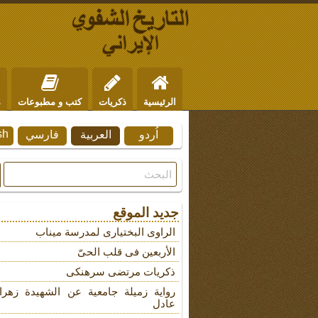
الرئيسية
ذكريات
كتب و مطبوعات
م
sh
اُردو
العربية
فارسي
من نحن
للتواصل
جديد الموقع
الراوی البختیاری لمدرسة میناب
الأربعین فی قلب الحیّ
ذکریات مرتضى سرهنکی
روایة زمیلة جامعیة عن الشهیدة زهرا
عادل