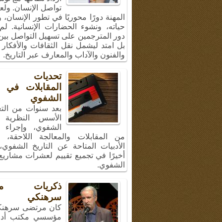
تواصل الإنسان. ولع
المهنة دورًا محوريًا في تطور الإنسان،
حياته، ونشوء الحضارات الإنسانية. لم
دور المترجمين على تسهيل التواصل بين 
بل امتد ليشمل نقل الثقافات والأفكار 
والفنون والآداب والمعارف عبر التاريخ.
تحديات إج
المقابلات في ال
الشفوي
بعد سنوات من الت
الأسس النظرية ل
الشفوي، وإجراء 
من المقابلات والمعالجة اللاحقة، 
الأدبيات المتاحة عن التاريخ الشفوي
أخيرًا في تجميع تقييم لعشرات مشاريع 
الشفوي.
ذكريات مر
سرهنكي
كان مرتضى سرهنك
مؤسسي مكتب أد