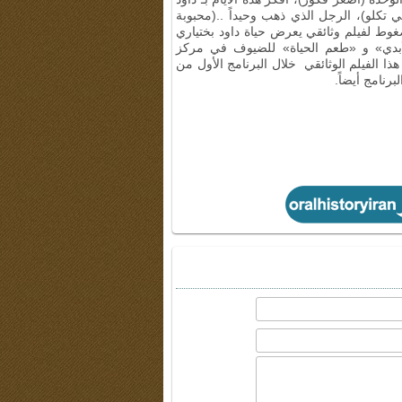
تكلو)، الرجل الذي ذهب وحيداً ..(محبوبة
غوط لفيلم وثائقي يعرض حياة داود بختياري
لأبدي» و «طعم الحياة» للضيوف في مركز
ذا الفيلم الوثائقي خلال البرنامج الأول من
رنامج أيضاً.