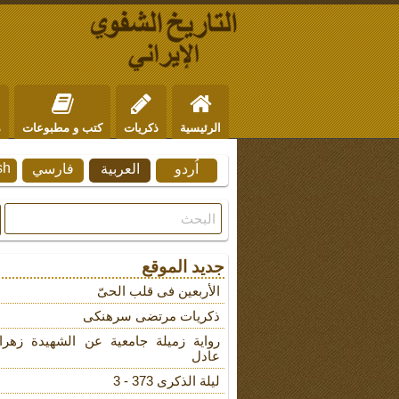
الرئيسية
ذكريات
كتب و مطبوعات
م
sh
اُردو
العربية
فارسي
من نحن
للتواصل
جديد الموقع
الأربعین فی قلب الحیّ
ذکریات مرتضى سرهنکی
روایة زمیلة جامعیة عن الشهیدة زهرا
عادل
لیلة الذکرى 373 - 3