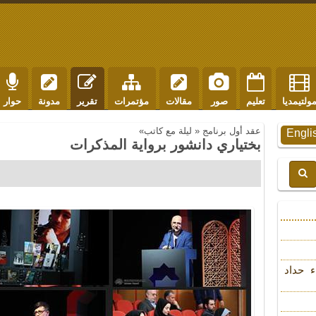
ولتيمديا
تعليم
صور
مقالات
مؤتمرات
تقرير
مدونة
حوار
عقد أول برنامج « ليلة مع كاتب»
Engli
بختياري دانشور برواية المذكرات
ء حداد