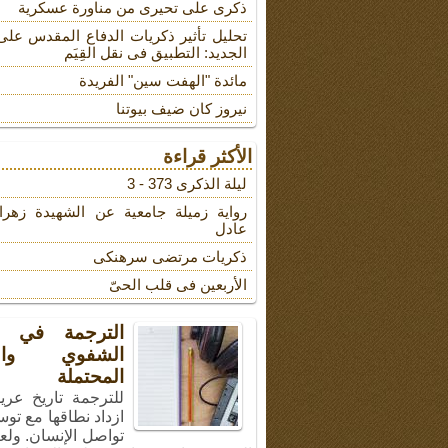
ذکری علی تحیری من مناورة عسکریة
تحلیل تأثیر ذکریات الدفاع المقدس على
الجدید: التطبیق فی نقل القِیَم
مائدة "الهفت سین" الفریدة
نیروز کان ضیف بیوتنا
الأكثر قراءة
لیلة الذکرى 373 - 3
روایة زمیلة جامعیة عن الشهیدة زهرا
عادل
ذکریات مرتضى سرهنکی
الأربعین فی قلب الحیّ
الترجمة في ال
الشفوي والأ
المحتملة
للترجمة تاريخ عري
ازداد نطاقها مع توس
تواصل الإنسان. ولع