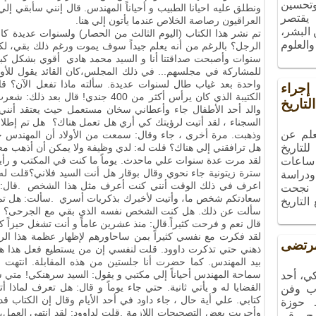
 وتحسين
ونطلق عليه احيانا الطبيب و أحياناً المهندس. قال إنني سأبقي إل
 يقتصر
العراقيون رصاصة الخلاص عندما يأتون إلي هنا.
البشر،
تم نشر هذا الكتاب (اليوم الثالث من الحصار) ولسنوات عديدة ك
والعلوم
الرجل؟ بالرغم من أنه يعلم جيداً سوف يموت ورغم ذلك بقي، ل
سنوات وأصبحت صداقتنا أنا و السيد محمد هادي أقوي بشكل كبير 
للمشاركة في مجلسهم... في ذلك المجلس،كان القائد يقول للأولا
واحدة بعد غياب طال لسنوات عديدة. سألته ماذا تفعل الآن؟ ق
راء
الكتيبة الذي كان يرأس أكثر من 400 جند
تاريخ
والد أحد الأطفال جاء وأعطاني سخان مستعمل حيث يعتقد أنني
السجناء ، لقد أتيت لرؤيتك كي أري هل تعمل هناك؟ هل تم إطلا
علم عن
وذهبت. مرة أخرى ، جاء وقال: سمعت من الأولاد أن المهندس خا
لتاريخ
هل ترافقني إلي هناك؟ قلت له: لدي وظيفة ولا يمكن أن أذهب مع
لقد مرت عدة سنوات علي ماحدث. يوماً ما كنت في المكتب و رأيت 
ساعات
سترة زيتونية جاء نحوي وقال بوقار هل أنت السيد فلاني؟قلت له ن
ودراسة
اعرف في ذلك الوقت أنني كنت أعرف مثل هذا الشخص
.
قال:
، نجحت
سعادتكم شخص ما، وأتيت لأخبرك بذكريات أسري
.
سألت: هل تم
التاريخ
سألت عن ذلك. هل كنت الشخص نفسه الذي بقي مع الجرحى؟ قال 
قال نعم و فرحت كثيراً.قال: منذ عشرين عاماً و أنت تشغل حيزاً كب
لقد فكرت مع نفسي كثيراً بمن ساحاورهم لإظهار عظمة هذا الرج
تضى
ذهني حتي تذكرت داوود. قلت لنفسي إن من يستطيع فعل هذا هو 
بيد المهندس. كما حضرت أنا جلستين من هذه المقابلة. انتهت ال
سماحة المهندس أحياناً إلي مكتبي و يقول: السيد سرهنكي! متي 
ي، أحد
القضايا له و يأتي ثانية. حتي جاء يوماً و قال: هل تعرف لماذا
ب وفن
كتابي
.
علي أية حال ، جاء داود في أحد الأيام وقال إن الكتاب قد 
ـ حوزة
وأجريت بعض التصحيحات اللازمة
.
قلت لداوود: لقد انتهي العمل
مج رقم