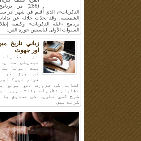
(286) من برنام
الشمسية. وقد تحدّث خلاله عن بدايا
برنامج «ليلة الذكريات» وكيفية إطل
السنوات الأولى لتأسيس حوزة الفن.
زباني تاريخ م
اور جھوٹ
ان حكايات 
تبديلي سے يہ 
پيدا ہوتا ہے 
كس چيز كو ب
قرار ديں؟ اور
قضايا كي ضرورت بھي ہوتي ہي
قضايا، نظريات بناتے ہيں او
طرح كسي نظريہ كي تصديق يا 
كرتے ہيں