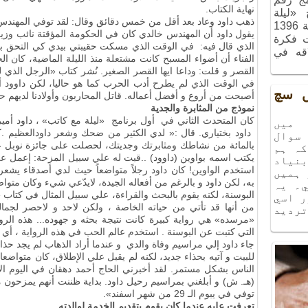
نهاية الكتاب.
ج «ليلة
ذهب داود وعاد بعد أقل من خمس دقائق وقال: لقد توفي المهندس خا
الذكريات»، الذي أُقيم في شهر آذر سنة 1396
يقول داود أن المهندس خالدي كان في الحكومة المؤقتة نائب وزير
ت فكرة
الذي قال فيه: في الوقت الذي مسكت حقيبتي بيدي كي التحق با
اقه في
الفناء أن أضواء المسبح كانت مشتعلة منذ الليلة الماضية، كان ال
القصر و قلت: وداعا ايها القصر الصغير. نُشر كتاب «الرجل الذي 
في الوقت الذي لم يطرح أدب الحرب كما هو حاليا، لكن داوود أ
يں سچ
أصبحت من أروع و أفضل أعماله. قاتل المحاربون وأولادنا لديهم 
نموذج من المثابرة والجدية
كان المتحدث الثاني في أول برنامج «ليلة مع كاتب» ، داود أميري
ميں
داود بختياري
.
قال :« لدي الكثير من ضحك وشعر داودالعظيم
.
ك
سوال
بالمائة من نشاطك ومثابرتك وجديتك، لحصلت على جائزة نوبل 
كہ ہم
يكتب اسمه بواوين (داوود) ..قبت له علي سبيل المزحة: إعمل علي 
نياد
استخدم الواوين! كان داود رجلاً متواضعاً حيث لدي أصدقاء يشعر
 ہميں
به، لكن داود و بالرغم من أفعاله الجيدة، لايدّعي شيء وكان متوا
۔ يہ
البوسنة، لكنه يقوم بالبحث والقراءة، علي سبيل المثال في كتاب 
ر اسي
من أنها قد تأتي من حياته الخاصة ، ولكن لاحد و لاحصر لجما
ترديد
«مرسده» هي رواية كبيرة كانت نتيجة بحثه و جهوده... هذه الرواي
التي كتبت عن البوسنة
.
استخدم عالم الحب في هذه الرواية ، أي
جاء داود إلي مراسيم وفاة والدي و عندما أراد الذهاب لم يجد حذ
للبيت و آتيه بحذاء جديد، لكنه لم يقبل علي الإطلاق، كان متواضعا 
(هـ. ش) و أبلغني بمراسيم رحيل داود. بداية ظننت أنهم يمزحون
توفي في يبوم الـ 29 من شهر اسفند».
تعرفت عليه عندما كان يقوم بتقديم الخدمة لوالدته