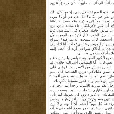
ي جانب الرفاق المصابين، حتي لايطلق عليهم
انت هذه القضية تشغل بالي، إذ من كان ذلك
كن بقي في مكانه؟ هل الآن حي أو لا؟ مرت
وذهبنا معاً إلى جيذر برفقة بعض أصدقائنا
د أن اكتبوا ذكرياتكم. جاء محمد هادي مرة
ال: سائق حافلة صغيرة في المدرسة. قائد
ي! قال بعد ذلك: شعرت بالضيق الشديد قبل فترة من الزمن ، لأن
 أستحقه. قال: سمعت أنه تم إطلاق سراح
ق سراح المهندس خالدي؟ قلت: أنا لا أعرف
لدي تم أطلاق سراحه، أريد أن أذهب إليه،
ك، أبلغه سلامي وتحياتي.
رجلاً كبير السن بوجه باشر ولحية بيضاء و
عم. قال : أنا المهندس أسد الله خالدي. لم
 أنا خرجت للتو من الأسر
.
لقد عرفني علي
 القبض عليك في جزيرة الشلحة؟ قال : نعم
: نعم. ثم سألته: هل درست في ألمانيا؟
يراً من ذهني و أنا فخور بتسجيل ذكرياتك.
ل. لقد مررت الشباب واحداً تلو الآخر في
داود بختياري
.
اتصلت بـ داود ووضعت يده
مقابلة و غادر داوود كي يدونها. كما يأتي
سينتهي مشروع كتابي؟ أنا أقوم بتوضيح بعض
 أتردد هنا كل يوم؟ أخشى أن أموت و لا أري
انتهى
.
استغرق الأمر بضعة أيام حتى قرأته
، اتصل بالسيد خالدي من أجل الصور ووثائق