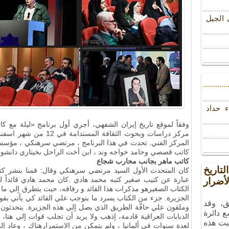
 الجیل
ء حداد
وفقاً لموقع تاريخ إيران الشفهي، أجري أول برنامج «ليلة مع ك
المركز الفني. تحدث في هذا البرنامج ، مرتضي سرهنكي ، مؤسس
كاتب قصصي وحامد خواجه وند ، ابن أخت الراحل بخيتاري دانشوا
كاتب ماهر بجانب محارب شجاع
تاريخ
كان المتحدث الأول السيد مرتضي سرهنكي وقال: قمنا بنشر كتا
عبارة عن كتيب صغير كتبه محمد هادي
.
كان محمد هادي قائداً 
ضرار
الكتاب الصغيرهو مذكرات هذا القائد و رفاقه، حيث يتطرق إلي ما
الجزيرة. جزء من الكتاب يسرد ما يتوجب علي القائد كي يأتي بقوات
ق، وقد
وملقون علي حافّة الطريق الذي يصل إلي هذه الجزيرة. يتحدثون
ع دائرة
الدبابات العراقية قادمة، إذهب ولا يريد أن تجلب قوات إلي هنا، 
بت هذه
لعدة سنوات في ألمانيا ، ولم يتمكن من الاستمرارهناك ، وعاد إل