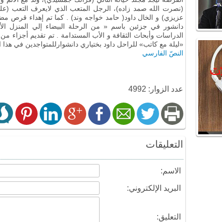
(نصرت الله صمد زاده)، الرجل المتعب الذي لايعرف التعب (علي 
عزيزي) و الخال داود( حامد خواجه وند) . كما تم إهداء قرص مض
دانشور في جزئين باسم « من الرحلة البيضاء إلي المنزل ا
الدراسات وأبحاث الثقافة و الأب المستدامة . تم تقديم أجزاء من ه
«ليلة مع كاتب» للراحل داود بختياري دانشوارللمتواجدين في هذا الب
النصّ الفارسي
عدد الزوار: 4992
التعليقات
الاسم:
البريد الإلكتروني:
التعليق: