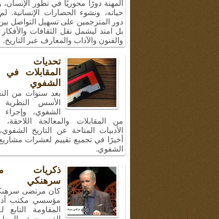
المهنة دورًا محوريًا في تطور الإنسان،
حياته، ونشوء الحضارات الإنسانية. لم
دور المترجمين على تسهيل التواصل بين 
بل امتد ليشمل نقل الثقافات والأفكار 
والفنون والآداب والمعارف عبر التاريخ.
تحديات إج
المقابلات في ال
الشفوي
بعد سنوات من الت
الأسس النظرية ل
الشفوي، وإجراء 
من المقابلات والمعالجة اللاحقة، 
الأدبيات المتاحة عن التاريخ الشفوي
أخيرًا في تجميع تقييم لعشرات مشاريع 
الشفوي.
ذكريات مر
سرهنكي
كان مرتضى سرهنك
مؤسسي مكتب أد
المقاومة التابع ل
الفن، ضيف البرنا