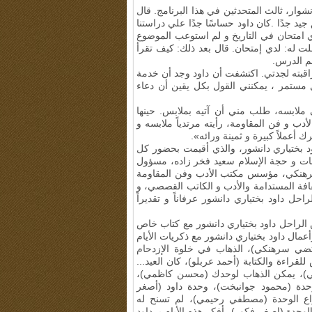
نشوار، ثالث المتحدثين في هذا البرنامج
.
قال
جيد جدًا
.
كان داود حساسًا جدًا علي دراستنا
دي امتحان في التاريخ و لم استوعب الموضوع
لت له: لدي إمتحان. قال بعد ذلك: كيف تقرأ
م الدرس.
اقبته لجدتي. اكتشفت أن داود وجد أن خدمة
ل مستمر ، يمكنني القول بكل يقين أن دعاء
ملابسه، طلب مني أن آتيه بملابس. حينها
 و فن المقاومة، رأيته مرتدياً ملابسه و
ك أعملاً كبيرة و ثمينة ورائه».
ود بختياري دانشور، والذي أقيمت بحضور كل
ات و حجة الإسلام سعيد فخر زاده، مسؤول
 سرهنكي، مؤسس مكتب الأدب وفن المقاومة
فة المستدامة والأدب و الكاتب القصصي، و
حل داود بختياري دانشور عرفاناً و تقديراً
ن الراحل داود بختياري دانشور مع كتاب خاص
مال داود بختياري دانشور مع ذكريات الأيام
تضي سرهنكي)، الذهاب في خلوة الإزدحام
ءة والكتابة (أحمد عربلو)، كان العيد...
اني)، يمكن الذهاب لوحدك (محسن كاظمي)،
لوحدة (محمود جوانبخت)، وحدة داود (أصغر
اع الوحدة (مصطفي رحيمي)، لم تسنح له
وحدة (اصغر فكور)، أفكر هذه الأيام بـ داود