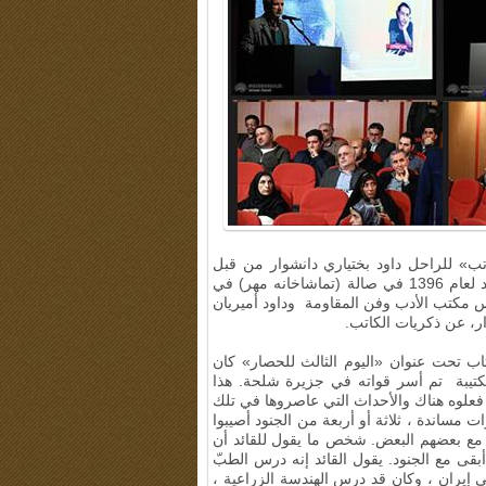
اتب» للراحل داود بختياري دانشوار من قبل
مركز دراسات وبحوث الثقافة المستدامة في 12 من شهر اسفند لعام 1396 في صالة (تماشاخانه مهر) في
 مكتب الأدب وفن المقاومة وداود أميريان
ر، عن ذكريات الكاتب
.
ب تحت عنوان «اليوم الثالث للحصار» كان
لكتيبة تم أسر قواته في جزيرة شلحة. هذا
 فعلوه هناك والأحداث التي عاصروها في تلك
 مساندة ، ثلاثة أو أربعة من الجنود أصيبوا
 مع بعضهم البعض. شخص ما يقول للقائد أن
أبقى مع الجنود. يقول القائد إنه درس الطبّ
ى إيران ، وكان قد درس الهندسة الزراعية ،