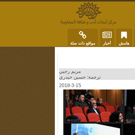
هامش
أخبار
مواقع ذات صلة
مريم رجبي
ترجمة: حسين حيدري
2018-3-15