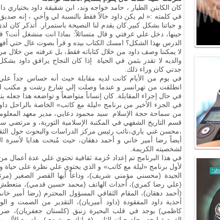
كان الكابتن الطيار ، حامد خواجه وند، ابن شقيقة داود بختياري دا
في كلمته :« لم يكن داود خالاً فقط بالنسبة لي وأخي ، إنه صديق 
و حياتنا بشكل كبير.كان يقدم لنا النصيحة باستمرار. أتذكر كان ل
حينها، دخل علي غرفتي و قال متسائلاً: بماذا انت منشغل أنت؟ ق
الدرس بهذا الشكل؟ امسك الكتاب بيده و قرأ بصوت عال حتي أفه
لا يمكننا وصف داود من خلال كتاباته فقط، بل عرفته من خلال مر
والديه لا تقدر بثمن في الحياة إذا كان النجاح يرافق داود بشك
جدتي كان وراء ذلك.
في يوم من الأيام كانت لديه مقابلة حيث أنه حساس جداً علي 
انطلقت من تهرانسر و عندما وصلت إلي شارع رشت و مكتب الأدب
في حال إجراء المقابلة. كان إنساناً متواضعاً و تواضعه هذا جعله يتر
في الجزء الأخير من برنامج «ليلة مع كاتب» الخاصة بالراحل دا
من سماحة حجة الإسلام سيد محمود دعايي، مدير معهد المعلوم
قسم التاريخ الشفهي في المكتبة الإسلامية الثورية، و مرتضي
،محسن غني ياري،نائب رئيس مركز الدراسات والبحوث حول الثقا
أيضاً رضا أمير خاني و أحمد دهقان، حيث مُنحت هدايا لأسرة الرا
لشخصيته الكريمة.
في هذا البرنامج تم إعداد حُزمة ثقافية تحتوي علي عدة أعمال م
لأول برنامج «ليلة مع كاتب» و الذي يحتوي علي نظرة على حياة وأع
الجيدة (محسني مؤمني شريف)، وداعاً أيها القصر الصغير (مر
(علي رضا كمري)، أحداث الهاتف (محمد حسين قدمي)، متعطش للقرا
(أحمد دهقان)، المقام الثقافي المسؤول المحترم (رضا أمير خ
أحذية داود المفقودة (داود أميريان)، التقدير من الصمت و ا
كاظمي) يوجد في قلب البحيرة زنبق (كلستان جعفريان)، صر
الفرصة ليجد مجلد حياته الثاني (فرانك جمشيدي)، ولد مع الألم وال