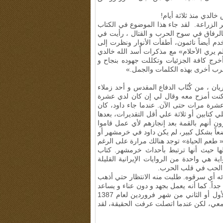
لدي منذ ثلاثة أيام!
 الزراعة. لقد جاء هذا الموضوع في الكتاب
لرفاق في سوح الحرب و القتال ، رأيت في
خدم أيضاً نائمون، أطفأت الأنوار ونظرت إلى
لم يري الأحلام» مع مذكرات أسد الله خالدي
خرج كافة الجزئيات وتكللت جهوده بنجاح و
حرب أخرى بهذه الكلمات والجمل
.
»
ان ، من كُتّاب الدفاع المقدس و أحد زملاء
نت أمزح معه وقال لي إن كان لدي عشرة
عشرة مرات حتى الآن
.
عندما جاء داود، كان
كتابين أو ثلاثة علي أقل التقديرات، بعدها
ون أنهم بالقمة بعد إنجازهم لأي عمل قاموا
ضعاً بشكل كبير، لم يكن داود في خرمشهر أو
« طعم الحياة» توجد هنالك مرارة على الرغم
لها حيث أنها ترتبط بأحداث خرمشهر. كتاب
ة هي واحدة من الروايات الإيرانية القليلة
 الحب في قلب الحرب
.
ائه أي سرقوه. طلبت منه الانتظار حتي أذهب
جداً. كما أنه يعمل بجهد و دون عناء و يساعد
الناس بشكل مستمر. لقد أخبرني الحاج أحمد دهقان في اليوم الأول أو الثاني من شهر فروردين لعام 1387
 معي، لكن عندما اتصلت عرفت الحقيقة، لقد