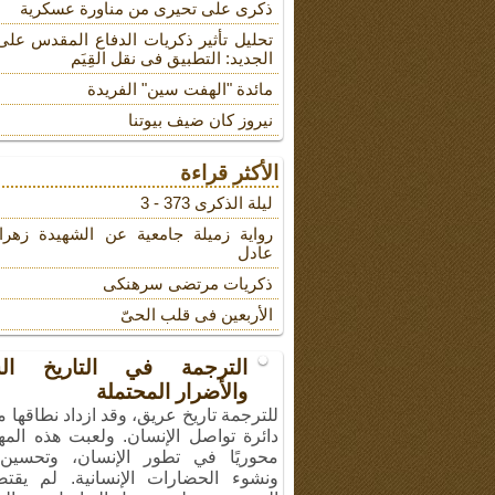
ذکری علی تحیری من مناورة عسکریة
تحلیل تأثیر ذکریات الدفاع المقدس على
الجدید: التطبیق فی نقل القِیَم
مائدة "الهفت سین" الفریدة
نیروز کان ضیف بیوتنا
الأكثر قراءة
لیلة الذکرى 373 - 3
روایة زمیلة جامعیة عن الشهیدة زهرا
عادل
ذکریات مرتضى سرهنکی
الأربعین فی قلب الحیّ
الترجمة في التاريخ ال
والأضرار المحتملة
للترجمة تاريخ عريق، وقد ازداد نطاقها 
دائرة تواصل الإنسان. ولعبت هذه المهن
محوريًا في تطور الإنسان، وتحسين 
ونشوء الحضارات الإنسانية. لم يقت