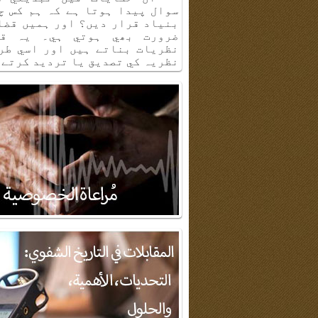
سوال پيدا ہوتا ہے كہ ہم كس چ
بنياد قرار ديں؟ اور ہميں قضا
ضرورت بھي ہوتي ہي۔ يہ قض
نظريات بناتے ہيں اور اسي طر
نظريہ كي تصديق يا ترديد كرتے 