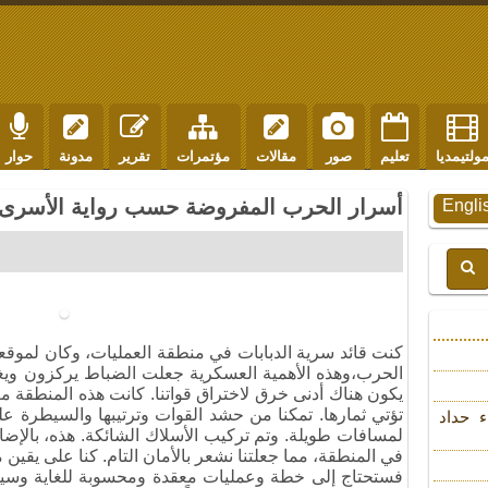
ولتيمديا
تعليم
صور
مقالات
مؤتمرات
تقرير
مدونة
حوار
أسرار الحرب المفروضة حسب رواية الأسرى ال
Engli
كنت قائد سرية الدبابات في منطقة العمليات، وكان لموقعن
الحرب،وهذه الأهمية العسكرية جعلت الضباط يركزون ويغط
يكون هناك أدنى خرق لاختراق قواتنا. كانت هذه المنطقة معب
تؤتي ثمارها. تمكنا من حشد القوات وترتيبها والسيطرة على 
ء حداد
لمسافات طويلة. وتم تركيب الأسلاك الشائكة. هذه، بالإضافة
في المنطقة، مما جعلتنا نشعر بالأمان التام. كنا على يقين م
فستحتاج إلى خطة وعمليات معقدة ومحسوبة للغاية وسيتعي