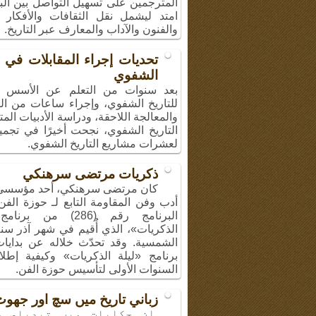
المترجمين على تسهيل التواصل بين الب
امتد ليشمل نقل الثقافات والأفكار و
والفنون والآداب والمعارف عبر التاريخ.
تحديات إجراء المقابلات في ا
الشفوي
بعد سنوات من التعلم عن الأسس ال
للتاريخ الشفوي، وإجراء ساعات من الم
والمعالجة اللاحقة، ودراسة الأدبيات الم
التاريخ الشفوي، نجحت أخيرًا في تجميع
لعشرات مشاريع التاريخ الشفوي.
ذكريات مرتضى سرهنكي
كان مرتضى سرهنكي، أحد مؤسسي
أدب وفن المقاومة التابع لـ حوزة الف
البرنامج رقم (286) من بر
الشمسية. وقد تحدّث خلاله عن بدايا
برنامج «ليلة الذكريات» وكيفية إطل
السنوات الأولى لتأسيس حوزة الفن.
زباني تاريخ ميں سچ اور جھو
ان حكايات ميں تبديلي س