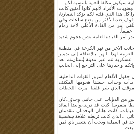
بية سيكون مكلفاً للغاية بالنسبة لكم.
نويات الأفراد لأنهم كانوا آمنين.كانت
.كل هذا الذي قلته لكم يؤكد انتصارنا،
لوقوف ضدنا لأكثر من بضع ساعات وفي
قي أمر من القادة الأعلى لأخذ زمام
قيماً.
مام الساعة الثانية عشرة ليلاً من يوم 17/3/1982 صدر أمر القيادة العامة بشن هجوم شديد
جانب الآخر من نهر الكرخة في منطقة
بية لهذا النهر، بالإضافة إلى تدمير
عسكرية تتم عبر مدينة بُستان.ثم بعد
تكم وإجبارها على التراجع إلى الجانب
قول الألغام لمرور القوات الداخلية.
20/3 - لا أتذكر جيداً- بدأت وحدات جيشنا هجومها المكثف
لموقف الذي يثير قلقنا. مرت اللحظات
ين من الدبابات على جانبي وحدتي.كان
ً متمرساً كنت قد دربته.وأيضاً القائد
دبابات. كانت هاتان الوحدتان تتقدمان
لثاني ... الذي كانت تربطه علاقة شخصية
جد في العملية.ويجب أن ينتصر بأي ثمن
بعث.