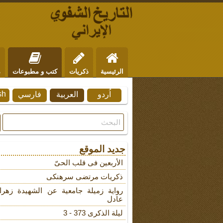
الرئيسية
ذكريات
كتب و مطبوعات
م
sh
اُردو
العربية
فارسي
من نحن
للتواصل
جديد الموقع
الأربعین فی قلب الحیّ
ذکریات مرتضى سرهنکی
روایة زمیلة جامعیة عن الشهیدة زهرا
عادل
لیلة الذکرى 373 - 3