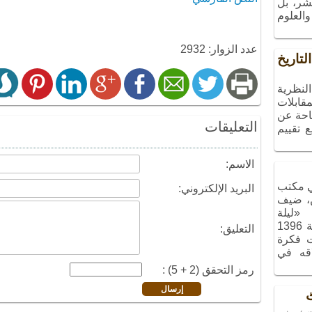
شر، بل
العلوم
عدد الزوار: 2932
لتاريخ
نظرية
قابلات
تاحة عن
التعليقات
 تقييم
الاسم:
 مكتب
البريد الإلكتروني:
ن، ضيف
نامج «ليلة
الذكريات»، الذي أُقيم في شهر آذر سنة 1396
التعليق:
ت فكرة
اقه في
رمز التحقق (2 + 5) :
ٹ
ے يہ