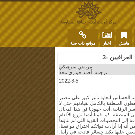
هامش
أخبار
مواقع ذات صلة
عراقيين -3
مرتضي سرهنكي
ترجمة: أحمد حيدري مجد
2022-8-5
ا الحساس للغاية تأثير كبير على مصير
ون المنطقة بالكامل بقيادتهم حتى لا
ر الرقابية. أتت جهودنا في هذا المجال
المنطقة. كما قمنا أيضاً بزرع الألغام
 إلى التحصينات القوية التي تم بناؤها
ن أنه إذا أرادت قواتكم اختراق مواقعنا،
ن عليها تكبد خسائر فادحة.في رأينا،