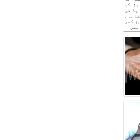
يز كو
يا كي
ايا،
ح كسي
ہيں