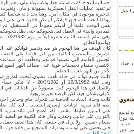
احتمالية النجاح كانت ضئيلة جداً، والاستيلاء على معبر الرقا
تم تنفيذ عمليات النقل العسكرية بسهولة وأمان، وتغيرت مع
 الجیل
الذخيرة موجودة في مكان آمن، وهذا بحد ذاته شجعنا كثيراً
ووفقاً للحسابات، فإن قواتكم لم تكن قادرة حتى على ا
نفس الوقت علمنا أن لديكم هجوماً في المستقبل. تم تل
المبادرة والبدء في العمل قبل هجومكم حتى يظل هجومكم ع
وفي ت
وواسع النطاق.
كان الهدف من هذا الهجوم هو صد وتدمير قواتكم على ال
الشوش، والسيطرة الكاملة من قبل قواتنا على الضفة الغر
الجسور العائمة التي نصبتها قواتكم وقطعت أي مساعدة 
ء حداد
الانتصار، ستقام تحصينات قوية على ضفاف النهر لقمع قوا
الآخر من النهر حسب الخطة.
كانت جميع قواتنا في حالة تأهب قصوى.فُتحت الطرق في ح
وفي ليلة 19/3/1982 أو /1982
والثقيل.في هذا الهجوم كنت مسؤولاً عن الدبابات في ا
الأولى بشكل جيد، لكن الوضع تغير تدريجياً.
شفوي
كانت وحدة الدبابات الخاصة بي تتحرك أمام وحدتين أخري
إسم قائد سرية الدبابات اليسرى النقيب..... لقد كان ضابطا
على اليمين ضابطاً مقتدراً. لقد أصبح للتو قائد سرية ال
مع توسع
بالتوازي على جانبي وحدتي. وكان قائد الكتيبة هو العقيد ا
ة دورًا
بصدام حسين - ولا يزال في خدمته. كان هذا العقيد يعمل ب
حياته،
حتى يحصل على أوسمة وشارات التشجيع من قادة حزب ال
صر دور
النصّ الفارسي