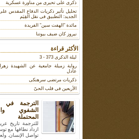
ذکری علی تحیری من مناورة عسکریة
تحلیل تأثیر ذکریات الدفاع المقدس على
الجدید: التطبیق فی نقل القِیَم
مائدة "الهفت سین" الفریدة
نیروز کان ضیف بیوتنا
الأكثر قراءة
لیلة الذکرى 373 - 3
روایة زمیلة جامعیة عن الشهیدة زهرا
عادل
ذکریات مرتضى سرهنکی
الأربعین فی قلب الحیّ
الترجمة في ال
الشفوي والأ
المحتملة
للترجمة تاريخ عري
ازداد نطاقها مع توس
تواصل الإنسان. ولع