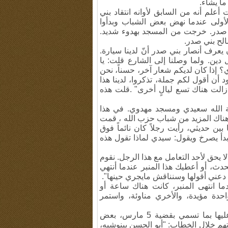
ما يشاء
.
لم أنه من السابق لأوانه انتقاد بني
لأولى عندما نهض بعض الشباب وبدأوا
 صدر
.
خرجت من المسجد بهدوء شديد
.
الح بني صدر
.
عرف أنصار بني صدر أنّ لدينا سيارة
.
 دين
.
ولما وصلنا إلى الشارع قلت: يا
 إذا كان لديكم شعار آخر، حسناً، نحن
أن أقول لكم جملة، تذكروا، لدينا هذا
ا زالت هناك تسع ليالٍ أخرى" .قلت هذه
.
في هذا
ناك المزيد من شباب حزب الله ، قمت
ن حديثي، رأيت رجلاً كان نائماً فوق
أ يصرخ ويقول: سيدي لماذا تقول هذه
 يحق لأحد التعامل مع هذا الرجل. نقوم
نتحدث، أو أعطيك هذا المنبر عندما أنتهي
 دعني أقولها وسنناقش مايجري حينها
."
ا انتهى المنبر، كانت هناك ساعة أو
دة مؤيدة، والأخري مناوئة، واستمر
أتذكر عندما كان بني صدر يحاضر في الجامعة ويطلق عليها بما تسمي بقضية 5 مارس، بعض
هم خلال الخطاب: "أبو الحسن بينوشيه،