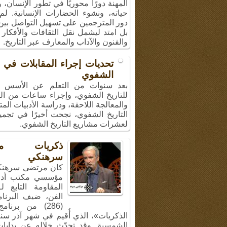
المهنة دورًا محوريًا في تطور الإنسان،
حياته، ونشوء الحضارات الإنسانية. لم
دور المترجمين على تسهيل التواصل بين 
بل امتد ليشمل نقل الثقافات والأفكار 
والفنون والآداب والمعارف عبر التاريخ.
تحديات إج
المقابلات في ال
الشفوي
بعد سنوات من الت
الأسس النظرية ل
الشفوي، وإجراء 
من المقابلات والمعالجة اللاحقة، 
الأدبيات المتاحة عن التاريخ الشفوي
أخيرًا في تجميع تقييم لعشرات مشاريع 
الشفوي.
ذكريات مر
سرهنكي
كان مرتضى سرهنك
مؤسسي مكتب أد
المقاومة التابع ل
الفن، ضيف البرنا