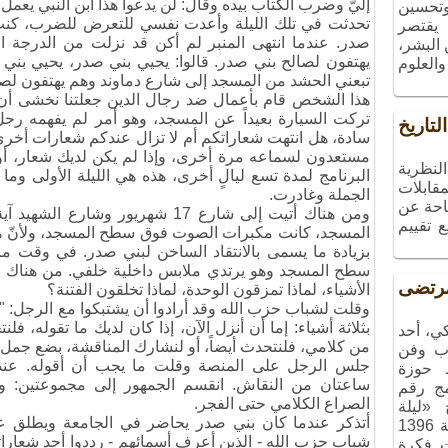
إليّ وضرب الكتاب بيده وقال: لن يدعوا هذا ابن النبي يعمل 
 وتحسين
تحدثت في تلك الليلة وأعدت نفسي للتعرض للضرب، كنت أع
 يقتصر
صدر
.
عندما انتهى المنبر لم أكن قد نزلت من الدرجة ا
البشر،
يهتفون لصالح بني صدر
.
قالوا: يحيي بني صدر، يحيي بني
والعلوم
تبعني الحشد من المسجد إلى شارع دماوند وهم يهتفون لص
هذا الشخص قام بأعمال ضد رجال الدين جعلتنا نخشى أن ي
تركت السيارة بعيداً عن المسجد، وهو أمر لم يفهمه رجل
راء
سادة، هل انتهت شعاراتكم أم لا تزال عندكم شعارات أخري؟
تاريخ
مستعدون لسماعه مرة أخرى، وإذا لم يكن لديك شعار، أود 
البرنامج لمدة تسع ليالٍ أخرى، هذه هي الليلة الأولى وم
علم عن
الجملة وغادرت
.
لتاريخ
ومن هناك أتيت إلى شارع 17 شهريور وشارع الشهيد آية الله سعيدي ومسجد مهدوي
ساعات
المسجد، كانت مكبرات الصوت فوق سطح المسجد، ولأنّ ه
ودراسة
بزيادة ما يسمى بالانتقاد الساخن لبني صدر
.
في وقت ما بي
، نجحت
سطح المسجد وهو يرتدي ملابس داخلية خلفي. من هناك بد
التاريخ
الأشياء، لماذا تمزقون الوحدة، لماذا تخلقون الفتنة؟
وقلت لشباب حزب الله وقد أرادوا أن يشتبكوا مع الرجل: "لا
بثلاثة أشياء: إما أن أنزل الآن، إذا كان لديك ما تقوله، فل
تضى
من كلامي، فلنتحدث أيضاً، أو لنشارك المناقشة، بضع جمل
جلس الرجل على المنصة وقلت ما يجب أن أقوله
.
عندم
ساعتان من النقاش
.
انقسم الجمهور إلى مجموعتين: واح
ي، أحد
الصراع الكلامي حتى الفجر.
ب وفن
ـ حوزة
شباب حزب الله - الذين أعرف أسمائهم - رددوا أحد شعارات
مج رقم