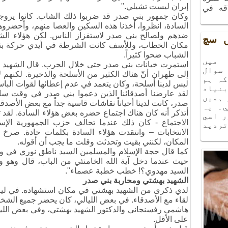
إيران ليست تشيلي
".
ج «ليلة
وكان جمهور بني صدر قد ضربوا ذلك الشاب
.
كانوا يروج
الذكريات»، الذي أُقيم في شهر آذر سنة 1396
السادة، انظروا، أخذنا هذه السكين والعصا منهم، وأحضروه
ت فكرة
ضدهم ولصالح بني صدر لاستفزاز الناس
.
لكن هؤلاء الشبا
اقه في
مكان الخطاب، وللأسف كانت الشرطة في أيدي حركة بني
الشباب ضحوا كثيراً
.
استمرت خيانات بني صدر حتى خلال الحرب
.
قال الشهيد مح
يں سچ
إلى طهران أنّ هناك الكثير من الأسلحة والذخيرة
.
لكنهم ل
ليس لدينا أسلحة، وكان يتعمد في عدم إعطائها لقوات الباسي
ميں
لقد عارضنا أصدقائنا الذين دعموا بني صدر في وقت سا
سوال
صدر، كانت لدينا أحياناً نقاشات قاسية جداً مع بعض الأصدقا
كہ ہم
أتذكر أنه كان هناك اجتماع حضره بعض هؤلاء السادة
.
لقد ت
نياد
الاجتماع - كان ذلك عندما تحالف حزب الجمهورية الإسل
 ہميں
الانتخابات – وانتقدت هؤلاء السادة بكلمات حادة. صرخ
۔ يہ
المكان، لكنني بقيت وتحدثت وقلت ما يجب أن أقوله
.
ر اسي
كما قال حجة الإسلام والمسلمين السيد ناطق نوري في و
ترديد
حيث عندما دخل آية الله الخامنئي من الباب، قال وهو واق
السيد مهدوي؟! خطب خطبة عصماء".
الشهيد بهشتي ومحاربة بني صدر
لدي ذكرى من الشهيد بهشتي في مكان استشهاده
.
لقاء مع الأصدقاء
.
في بعض الليالي، كان يحضر جميع الشخصيا
هاشمي رفسنجاني والدكتور الشهيد بهشتي، وفي بعض الليال
على الأقل
.