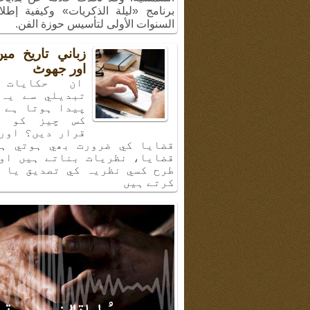
(286) من برنام
الشمسية. وقد تحدّث خلاله عن بدايا
برنامج «ليلة الذكريات» وكيفية إطل
السنوات الأولى لتأسيس حوزة الفن.
زباني تاريخ م
اور جھوٹ
ان حكايات 
تبديلي سے يہ 
پيدا ہوتا ہے 
كس چيز كو ب
قرار ديں؟ اور
قضايا كي ضرورت بھي ہوتي ہي
قضايا، نظريات بناتے ہيں او
طرح كسي نظريہ كي تصديق يا 
كرتے ہيں