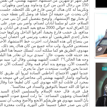
قبل شهر أو شهرين من استشهاد الشهيد بهشتي، في نفس 
150 من رجال الدين من كرج ودماوند وورامين وطهران
.
ك
وتكريماً له كان هناك كرسي فارغ في تلك اللحظة، جلست 
كان يتحدث عن حقيقة أنّ عملنا قد وصل إلى نقطة حيث إ
أو نختار نهج الإستشهاد. وأوضح بتفصيل كبير أنّ بني صدر
السلام، حتى لو سلمنا آبادان لصدام، وأصر بني صدر على 
إنّ العراق لديه حوالي 2000 مدفع بعيد المدى في آبادان
.
وت
مدافع، بل خشب فارغ يخيفنا، أفرغوا الداخل وتركوها حيث 
نختار إحدى الطريقتين: أو نذهب ونرتمي في أحضان أمريكا
من ينصاع إلي هذه الشعارات، اخترت خط الاستشهاد الأح
مستعدين فكبروا، ولب ندائه جميع من كان هناك
.
بعد ذلك، 
مهدوي، الطريق هو كما سلكته أنت، لنسلك جميعاً هذا الطر
بعد حديثه قلت بصوت عالٍ: "سيدي نريد أن نغادر هذا البل
وجه هذا الخائن؟
!"
التفت الشهيد بهشتي وقال لي: سيد مهدوي
بالصمت الآن، ووضع يده أمام فمه وقال لنسكت الآن جمي
عندما يحين الوقت، سنتحدث حول ما يجري".
عندما انتهى الاجتماع، أحاطني السادة ليروا أي طريق كان
واسألوه
.
وأشار الشهيد بهشتي إلى محاضراتي في مسجد بقي
بمجرد أن قابلت آية الله مهدوي كني، كان لطيفاً جداً وق
ندعوا لك الله جميعاً بالتوفيق والسداد في مجالسنا".
قبل فترة، قال حجة الإسلام والمسلمين الحاج السيد
أفغانستان وشؤون المساجد
:
"ما زلت أسمع صوت الشهيد 
بأنّ السيد مهدوي هو طريقكم الأنجع والأصح ويجب أن نسي
كان بني صدر خطراً جسيماً على الثورة، وكانت معجزة الثو