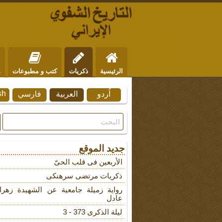
الرئيسية
ذكريات
كتب و مطبوعات
م
sh
اُردو
العربية
فارسي
من نحن
للتواصل
جديد الموقع
الأربعین فی قلب الحیّ
ذکریات مرتضى سرهنکی
روایة زمیلة جامعیة عن الشهیدة زهرا
عادل
لیلة الذکرى 373 - 3