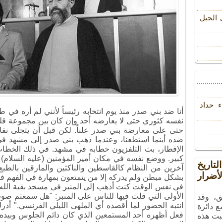
 الجیل
ء حداد
أنا ضد بني صدر منذ يوم انتخابه رئيساً لأنني لم أره في ط
نفسه كثوري حتى لا يعارضه أحد وإن كان بين مجموعة قلي
حتى على معارضة بني صدر علناً
.
لكن قبل أن يتجلى نفاق
ضده أينما استطعنا، وعندما ذهب بني صدر إلى مشهد في 
الإفطار، بث التلفزيون خطابه في مشهد
.
في ذلك الخطاب،
كبير. ووضع نفسه في مكان أمير المؤمنين (عليه السلام)
تاريخ
آخرين من النظام كالقاسطين والناكثين والمارقين بالطبع
ضرار
بشكل مبطن ولم يدركه إلا من يتمتعون بمهارة في الفهم ف
في نفس الوقت كنت أذهب إلى المنبر في مسجد بقية الله
الأولى التي قلت فيها للناس على المنبر: "هل سمعتم ص
ق، وقد
انتبه الحضور لما أقصده أي الملهى الليلي الفرنسي
".
أدرك
ع دائرة
فعل أظهره أحد المستمعين الذي كان دائم الجلوس وبيده ك
بت هذه