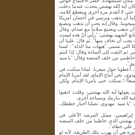
مكان استشهاده، حضر الاجتماع حوالي
ان آية الله بهشتي يتحدث عندما دخلت
حتى لا أتقدم مرة أخرى وينقطع كلامه
.
ما أن نذهب ونرتمي في أحضان أمريكا
 سيخوننا، وقال إنه يجب أن نذهب ونصنع
أن نذهب ونصنع سلاماً مع صدام، وقال
ابع الشهيد بهشتي: "رأيي أنّ هذه ليست
يجب أن نخاف منها". ثم قال: علينا أن
 التي تسمى "هيهات منا الذلة" : لسنا
مر
.
ثم التفت إلى السادة وقال: إذا كنتم
خاطبني من خلف المنصة وقال: "يا سيد
يق
"
.
د، أعطونا جواز سفرنا، لماذا سكتت في
، نحن أتباع الإمام، لقد أمرنا الإمام
عاً
! !
نسكت حتى يأمرنا الإمام
.
ولكن
 يقولها آية الله بهشتي، وقلت: اذهبوا
ة الله بنارمك ومساجد أخرى
.
ال: "يا سيد مهدوي، تصلنا أخبار خططك،
 إبراهيمي، ممثل المرشد الأعلى في
بهشتي الذي خاطبنا من خلف المنصة
ر علي خطاه".
رة هي أن يهرب بتلك الطريقة. لأنه لو