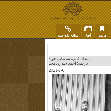
هامش
أخبار
مواقع ذات صلة
إعداد: فائزة ساساني خواه
ترجمة: أحمد حيدري مجد
2021-7-6