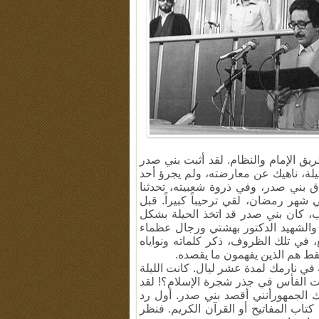
ريق الإمام والنظام
.
لقد أثبت بني صدر
لة، ناهيك عن معارضته، ولم يجرؤ أحد
 بني صدر، وفي ذروة شعبيته، تحدثنا
شهر رمضان، لقي ترحيباً كبيراً
.
قبل
 كان بني صدر قد اتخذ الحيلة بشكل
 والشهيد الدكتور بهشتي ورجال عظماء
، في تلك الظروف، ذكر كلماته ونواياه
قط هم الذين يفهمون ما يقصده
.
 في نارمك لمدة عشر ليال
.
كانت الليلة
وت الفأس في جذر شجرة الإسلام؟! لقد
 الجمهورأنني أقصد بني صدر
.
أول رد
تاب المفاتيح أو القرآن الكريم. فنظر