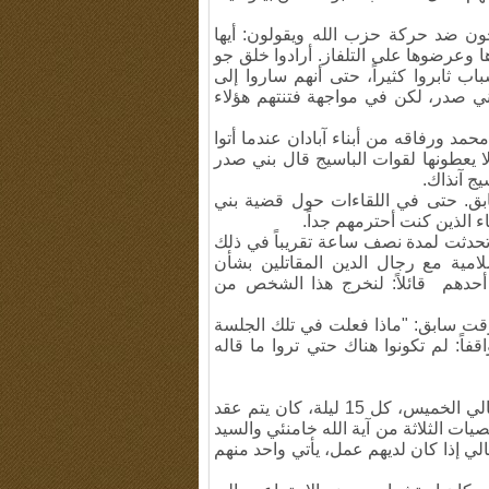
ون ضد حركة حزب الله ويقولون: أيها
ا وعرضوها على التلفاز
.
أرادوا خلق جو
ب ثابروا كثيراً، حتى أنهم ساروا إلى
 صدر، لكن في مواجهة فتنتهم هؤلاء
مد ورفاقه من أبناء آبادان عندما أتوا
ا يعطونها لقوات الباسيج قال بني صدر
ج آنذاك.
بق
.
حتى في اللقاءات حول قضية بني
ء الذين كنت أحترمهم جداً.
حدثت لمدة نصف ساعة تقريباً في ذلك
امية مع رجال الدين المقاتلين بشأن
 أحدهم قائلاً: لنخرج هذا الشخص من
قت سابق: "ماذا فعلت في تلك الجلسة
فاً: لم تكونوا هناك حتي تروا ما قاله
في ليالي الخميس، كل 15 ليلة، كان يتم عقد
ت الثلاثة من آية الله خامنئي والسيد
ي إذا كان لديهم عمل، يأتي واحد منهم