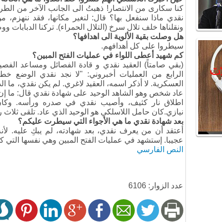
كنا سكارى من الانتصار! ذهبتُ الى الجانب الآخر من الطر
نقدي ماذا سنفعل بها؟ قال: لنغير مكانها، فقد ننهزم، 
ونقلناها خلف تلال سرخ (التلال الحمراء). تركنا الدبابات وو
هل وصلت بقية الألوية الى اهدافها؟
سيطروا على كل أهدافهم.
كم شهيد أعطى اللواء في عمليات الفتح المبين؟
(بقي صامتاً) العقيد نقدي و قادة الفصائل ومساعد الف
الرابع من العمليات أخبروني: "لا نجد نقدي الوضع خط
العسكرية. لا أذكر اسمه، العقيد لاغري. لم يكن نقدي، ما ا
اطلاق نار كثيف، وأصيب نقدي في صدره ورأسه. وكان
نيازي.كان حامل اللاسلكي هو الوحيد الذي عاد. تلقى ثلاث 
بعد شهادة نقدي ما هي الأجواء التي سيطرت عليكم؟
أعتقد أن من يعرف نقدي، بعد شهادته، لم يبكِ عليه. لأن
عجيبا. إستشهد في عمليات الفتح المبين وهي نفسها التي
النص الفارسي
عدد الزوار: 6106