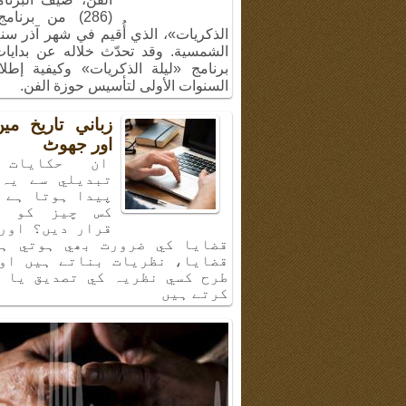
(286) من برنام
الشمسية. وقد تحدّث خلاله عن بدايا
برنامج «ليلة الذكريات» وكيفية إطل
السنوات الأولى لتأسيس حوزة الفن.
زباني تاريخ م
اور جھوٹ
ان حكايات 
تبديلي سے يہ 
پيدا ہوتا ہے 
كس چيز كو ب
قرار ديں؟ اور
قضايا كي ضرورت بھي ہوتي ہي
قضايا، نظريات بناتے ہيں او
طرح كسي نظريہ كي تصديق يا 
كرتے ہيں