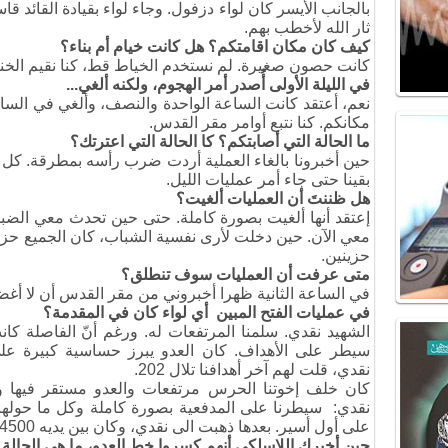
بالجانب الأيسر كان لواء دزفول. وجاء لواء بقيادة القائد ق
ثار الله لأخطب بهم.
كيف كان مكان اقامتكم؟ هل كانت خيام أم بناء؟
كانت حصون صغيرة. لم نستخدم الخياط قط، كنا نقيم الخنا
في الليلة الأولى أُصدر أمر الهجوم، ولكنه ألغي...
نعم، أعتقد كانت الساعة الواحدة والنصف، وألغي في الساعة ال
مكانكم. كنا نتبع أوامر مقر القدس.
ما الحالة التي أصابتكم؟ كا الحالة التي اعترتك؟
حين أخبرونا بالغاء العملية أردت ضرب رأسه بمطرقة. كل تعبن
بقينا حتى جاء أمر عمليات الليل.
هل ظننتَ أن العمليات ألغيت؟
إعتقد أنها ألغيت بصورة كاملة. حتى حين تحدث معي الضباط
حزينين.
متى عرفت أن العمليات سوف تنطلق؟
في الساعة الثانية ظهرا أخبروني من مقر القدس أن لا أغ
في عمليات الفتح المبين أي لواء كان في المقدمة؟
الشهيد نقدي. سلمنا المرتفعات له. ورغم أنّ الفاصلة كان
سيطر على الأهداف. كان العدو يبرز حساسية كبيرة على
نقدي، قلت لهم آخر أهدافنا تلال 202.
كان خلف إخوتنا الحرس مرتفعات والعدو مستقر فيها 
نقدي: سيطرنا على المدفعية بصورة كاملة وكل ما حولها
على أول أسير. بعدها ذهبت الى نقدي، وكان بين يديه 4500 قطعة كلاشنكوف.
حين أخبرك اللاسلكي أنهم كسروا خط العدو، ما هي الحال