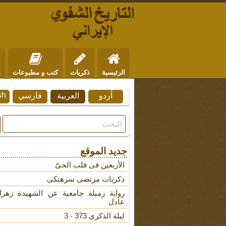
الرئيسية
ذكريات
كتب و مطبوعات
م
sh
اُردو
العربية
فارسي
من نحن
للتواصل
جديد الموقع
الأربعین فی قلب الحیّ
ذکریات مرتضى سرهنکی
روایة زمیلة جامعیة عن الشهیدة زهرا
عادل
لیلة الذکرى 373 - 3