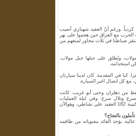
ردياً. ورغم أنّ العقيد شهبازي أصيب
ية الحرب مع العراق حين هجموا على نهر
استقر ضباطنا في ثلاث محاور لمنعهم من
لاب، ويُطلق على جبلها جبل مولاب.
ن استخدامه.
يد فوق جبل مولاب، تفصلنا عن مقر القدس 700 مترا. كنا في المقدمة. كان لدينا سيارتان
 مع كل اتصال اغير السيارة.
 نفط من دهلران وحتى أبو غريب. كانت
خ وتلال سرخ. وفي ليلة العمليات
جمعناها كلها. كان قائد الكتيبة 139 الشهيد نقدي وقائد الكتيبة 182 العقيد علي نشاطي، وهوالآن
تأملون بالنجاح؟
لية. يؤخذ القائد معنوياته من طاقمه