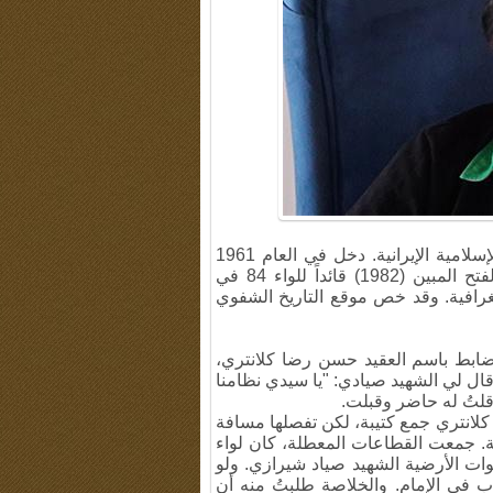
العميد الثاني اسكندر بيرانوند من قادة جيش الجمهورية الإسلامية الإيرانية. دخل في العام 1961
الثانوية العسكرية وثم التحق بالجيش. وكان في عمليا الفتح المبين (1982) قائداً للواء 84 في
افية. وقد خص موقع التاريخ الشفوي
ن قبلي ضابط باسم العقيد حسن رضا كلانتري،
قال لي الشهيد صيادي: "يا سيدي نظامنا
قلتُ له حاضر وقبلت.
ّ كلانتري جمع كتيبة، لكن تفصلها مسافة
ة. جمعت القطاعات المعطلة، كان لواء
وات الأرضية الشهيد صياد شيرازي. ولو
ب في الإمام. والخلاصة طلبتُ منه أن