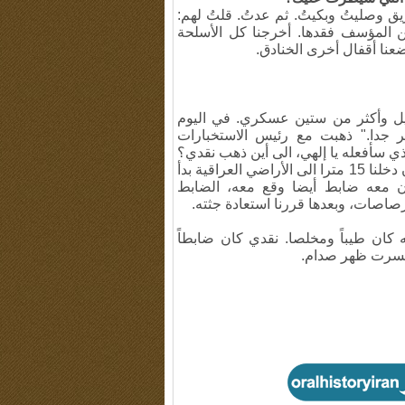
يق وصليتُ وبكيتُ. ثم عدتُ. قلتُ لهم:
من المؤسف فقدها. أخرجنا كل الأسلحة
ضعنا أقفال أخرى الخنادق.
صيل وأكثر من ستين عسكري. في اليوم
ر جدا." ذهبت مع رئيس الاستخبارات
لذي سأفعله يا إلهي، الى أين ذهب نقدي؟
عاد شخص وهو الشاهد الوحيد على شهادة نقدي قال: ما إن دخلنا 15 مترا الى الأراضي العراقية بدأ
 معه ضابط أيضا وقع معه، الضابط
رصاصات، وبعدها قررنا استعادة جثته.
ه كان طيباً ومخلصا. نقدي كان ضابطاً
 كسرت ظهر صدام.