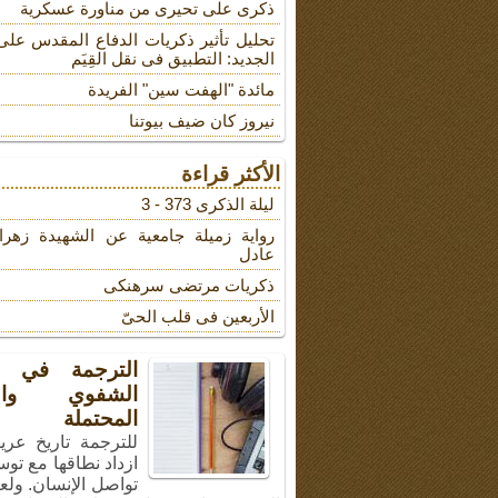
ذکری علی تحیری من مناورة عسکریة
تحلیل تأثیر ذکریات الدفاع المقدس على
الجدید: التطبیق فی نقل القِیَم
مائدة "الهفت سین" الفریدة
نیروز کان ضیف بیوتنا
الأكثر قراءة
لیلة الذکرى 373 - 3
روایة زمیلة جامعیة عن الشهیدة زهرا
عادل
ذکریات مرتضى سرهنکی
الأربعین فی قلب الحیّ
الترجمة في ال
الشفوي والأ
المحتملة
للترجمة تاريخ عري
ازداد نطاقها مع توس
تواصل الإنسان. ولع