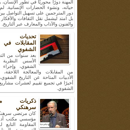
المهنة دورًا محوريًا في تطور الإنسان،
حياته، ونشوء الحضارات الإنسانية. لم
دور المترجمين على تسهيل التواصل بين 
بل امتد ليشمل نقل الثقافات والأفكار 
والفنون والآداب والمعارف عبر التاريخ.
تحديات إج
المقابلات في ال
الشفوي
بعد سنوات من الت
الأسس النظرية ل
الشفوي، وإجراء 
من المقابلات والمعالجة اللاحقة، 
الأدبيات المتاحة عن التاريخ الشفوي
أخيرًا في تجميع تقييم لعشرات مشاريع 
الشفوي.
ذكريات مر
سرهنكي
كان مرتضى سرهنك
مؤسسي مكتب أد
المقاومة التابع ل
الفن، ضيف البرنا