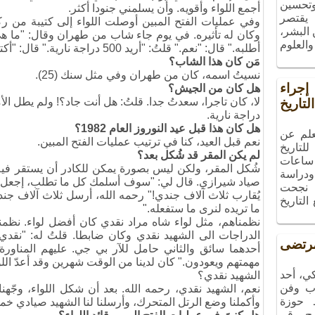
 وتحسين
أجمع اللواء وأقويه. وأن يسلمني جنودا أكثر.
 يقتصر
وفي عمليات الفتح المبين أوصلت اللواء إلى كتيبة من ركا
البشر،
وكان له تأثيره. في يوم جاء شاب من طهران وقال: "ما ه
والعلوم
أطلبه." قال: "نعم." قلتُ: "أريد 500 دراجة نارية." قال: "أكتب طلباُ لأسلمك 250 قطعة."
مَن كان هذا الشاب؟
نسيتُ اسمه، كان من طهران وفي مثل سنك (25).
راء
هل كان من الجيش؟
تاريخ
دراجة نارية.
هل كان هذا قبل عيد النوروز العام 1982؟
علم عن
نعم قبل العيد، كنا في ترتيب عمليات الفتح المبين.
لتاريخ
لم يكن المقر قد شُكل بعد؟
ساعات
شُكل المقر، ولكن ليس بصورة يمكن للكادر أن يستقر فيه.
ودراسة
صياد شيرازي. قال لي: "سوف أسلمك كل ما تطلب، إجعل اللو
، نجحت
يُقارب ثلاث آلاف جندي!" رحمه الله، أرسل ثلاث آلاف جندي 
التاريخ
ما تريده لنرى ما ستفعله."
نظمناهم، مثل لواء شاه مراد نقدي كان أفضل لواء. نظم
الدراجات الى الشهيد نقدي وكان ضابطا. قلتُ له: "نقد
تضى
أحدهما سائق والثاني حامل للآر بي جي. عليهم المناورة 
مهمتهم ويعودون." كان لدينا من الوقت شهرين وقد أعدّ اللو
ي، أحد
الشهيد نقدي؟
ب وفن
نعم، الشهيد نقدي، رحمه الله. بعد أن شكل اللواء، وجّهن
ـ حوزة
وأكملنا وضع الرتل المتحرك، وأرسلنا لنا الشهيد صيادي خم
مج رقم