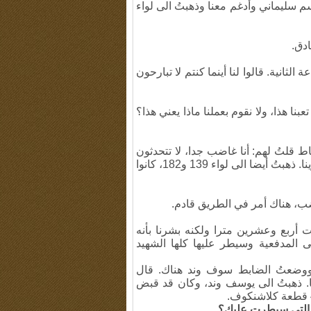
اسم سليماني وأدغم معنا وذهبتُ الى لواء
دق.
ثانية. قالوا لنا أينما كنتم لا تبارحون
ا هذا، ولا نقوم بعملنا ماذا يعني هذا؟
 قلتُ لهم: أنا غاضب جدا، لا تتحدثون
معي الآن. حين دخلت لأرى نفسية الشباب، كان الجميع حزينا. ذهبتُ أيضا الى لواء 139 و182، كانوا
ضب، هناك أمر في الطريق قادم.
ت أربع وعشرين مترا ولكنه بشرنا بأنه
 المدفعية وسيطر عليها كلها الشهيد
ووضعتُ الضابط سوف وند هناك. قال
. ذهبتُ الى يوسف وند، وكان قد قبض
ة التي سيطرت عليك؟