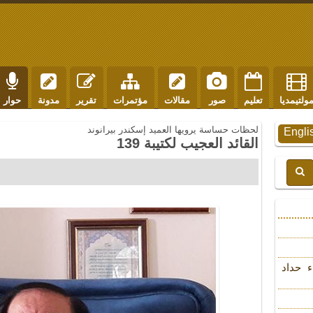
ولتيمديا
تعليم
صور
مقالات
مؤتمرات
تقرير
مدونة
حوار
لحظات حساسة يرويها العميد إسكندر بيرانوند
Engli
القائد العجيب لكتيبة 139
ء حداد