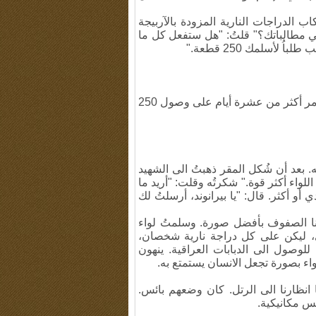
ب الدراجات النارية المزودة بالآربيجة
ي مطالباتك؟" قلتُ: "هل ستفعل كل ما
لا، كان تاجرا، سعدتُ جدا. قلتُ: هل أنت جاد؟! ولم يطل الأمر أكثر من عشرة أيام على وصول 250
 بعد أن شُكل المقر ذهبتُ الى الشهيد
اء أكثر قوة." شكرتُه وقلت: "أريد ما
أو أكثر. قال: "يا بيرانوند، أرسلتُ لك
نا الصفوف بأفضل صورة. وسلمتُ لواء
ي، ليكن على كل دراجة نارية شخصان،
للوصول الى الدبابات العراقية. ينهون
اء بصورة تجعل الانسان يستمتع به.
ا انظارنا الى الرتل. كان وضعهم بائس.
س مكانيكية.