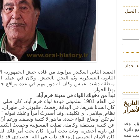
 الجیل
ء حداد
منطقة دشت عباس وكان له دور مهم في عدة مواقع جغر
بهذا الحوار.
نبدأ من دخولك اللواء في مدينة خرم آباد.
في العام 1981 سلموني قيادة لواء خرم آباد. كا
تاريخ
كان انسانا شريفا. في البداية رفضتُ. طلبوني في طهران، 
ضرار
نظام إسلامي، أي تكليف، وقد أصدرتُ أمراً وعليك قبوله." 
لم تكن أوضاع اللواء جيدة. ما هو إلا كتيبة ونصف. ورغم أن
ق، وقد
عن كتيبة مستقلة وكاملة. تقبلت المسؤلية وجمعتُ الكتيب
ع دائرة
في باوه، أحضرته وبات تحت أمرنا. كان تحت أمر قائد الق
بت هذه
كان الإمام الخميني (ره) قد ذاب في الله، فصيادي قد ذا