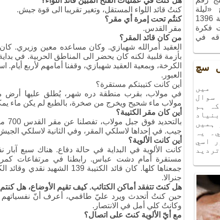
هل كنتَ في عمليات الفتح المبين قائد اللواء؟
ج «ليلة
كنتُ قائد اللواء المستقل، وتغير تقريبا الى قوة جيش.
الذكريات»، الذي أُقيم في شهر آذر سنة 1396
كنتُم تحت إمرة أي مقر؟
ت فكرة
مقر القدس.
اقه في
من كان قائد المقر؟
العقيد أمرالله شهبازي. وكان مساعده معين وزيري. كان ك
بأزمة قلبية لكنه كان يحضر الى المناطق الحربية. في بدا
الكرخة، وبمعية العقيد شهبازي، وقفنا أمامهم لأربع أيام. 
يں سچ
العبور.
أين كانت كتيبتكم مستقرة؟
ميں
في مولاب، بقرب منطقة دره شهر، يُطلق عليها أرض مو
سوال
مولاب ماء شحيح ويخرج من صخرة، بالطبع لم يكن ماء يمك
كہ ہم
أين كان مقر الكتيبة؟
نياد
بالتحد
 ہميں
جيب. في إحداها لاسلكي المقر، وفي الثانية لاسلكي الجيش،
۔ يہ
أين كانت الألوية؟
ر اسي
كانت الألوية في البداية في حالة دفاع. هناك سبع آبار
ترديد
مستقرة أمام دشت عباس. رابطنا في مرتفاعات كمرسر
جنرالا.
هل كنتَ تتفقد أماكن الكتائب. كيف تقيم الأوضاع، هل كنتم 
حين كنتُ أتحدث ويرد عليّ طاقمي، أعرف أنّ نفسياتهم عا
وكانتُ كلي أمل في الانتصار.
مع أيّ الألوية كنتَ على اتصال؟