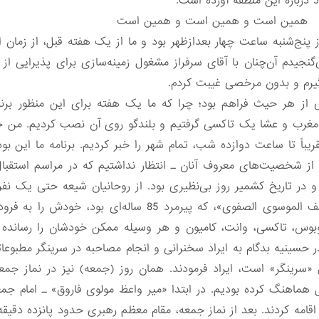
درباره این منطقه آورده است:
مین است و همین است و همین است
ز پنج‌شنبه ساعت چهار بعدازظهر بود و ما از یک هفته قبل، از زمان ا
یدم آن‌چنان با آقای سرفراز مشغول زمینه‌سازی برای پذیرایی از آ
یرم و بدون مرخصی غیبت کردم.
ی از هر حیث فراهم بود؛ چرا که ما یک هفته برای این منظور برنام
از مغرب و عشا یک تاکسی گرفتیم و بلندگو روی آن نصب کردیم. من خ
قریباً تا ساعت دوازده شب، تمام شهر را خبر کردیم. برنامه ما این ب
ر از شخصیت‌های معروف آنان ـ انتظار نداشتیم که در مراسم استقبال 
 و در تاریخ کشمیر روز بی‌نظیری بود. از روحانیان شیعه حتی یک نفر
حجت‌الاسلام والمسلمین حاج سیدیوسف الموسوی الصفوی»، که پیرمر
توبوس، تاکسی،‌ وانت، کامیون و هر وسیله ممکن خودشان را رسانده ب
حسینیه بدگام به ایراد سخنرانی و انجام مصاحبه در سرینگر مطبوعاتی
 «سرینگر» است، ایراد فرمودند. همان روز (جمعه) نیز در نماز 
بل هماهنگ کرده بودیم. در ابتدا «میر واعظ مولوی فاروق» ـ امام جم
اقامه کردند. بعد از نماز جمعه، مقام معظم رهبری حدود پانزده دقی