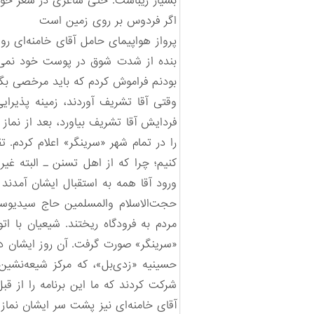
بسیار زیباست. حتی شاعری در شعر خود 
اگر فردوس بر روی زمین است ه
پرواز هواپیمای حامل آقای خامنه‌ای رو
بنده از شدت شوق در پوست خود نمی‌گنج
بودنم فراموش کردم که باید مرخصی بگ
وقتی آقا تشریف آوردند، زمینه پذیرای
فردایش آقا تشریف بیاورد، بعد از نم
را در تمام شهر «سرینگر» اعلام کردم. ت
کنیم؛ چرا که از اهل تسنن ـ البته غی
ورود آقا همه به استقبال ایشان آمدند
مردم به فرودگاه ریختند. شیعیان با ا
«سرینگر» صورت گرفت. آن روز ایشان در 
حسینیه «زدی‌بل»، که مرکز شیعه‌نشین
شرکت کردند که ما این برنامه را از ق
آقای خامنه‌ای نیز پشت سر ایشان نماز 