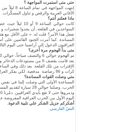
حتى متى استمرت المواجهة ؟
إنتهت الموا
الأغاني العربية والرقص و تناول المسكّرات.
ماذا فعلتم أنتم؟
كانت حوالي السا
العراقيون الدخول إلى أراضينا حتى اليوم الثا
متى بدأ الهجوم مرة أخرى؟
بعد قامت بقصف 6 من مستودعا
الإقتراب من تلك القلعة. بعد ذلك وفي الساعة
كرات و 86 رصاصة
مدفعية. لكي يفكر العراق
متي وصلت القوات المساندة؟
المساعدة الأولى التي وصلت إلينا في نفس 
ودمروها حتى لا تقع بأيدي العراقيين
.
اليوم الأول من الحرب العراقية المفروضة عل
أشكركم جزيل الشكر علي تلبية الدعوة.
النصّ الفارسي