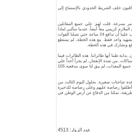
هة، قام العراقيون خلف الشريط الحدودي بالإستماع إلي
ت الأوامر بسرعة. قلت لهم: علي جميع المقاتلين
يرات و يختبؤا ورائها. علي كل شخص أن يبتعد عن الشخص الآخر حوالي 30 شخصاً. كان الملازم كريمي معاً أيضاً، عندما سألني لماذا
تفعل هذا الأمر؟ قلت له: « على الأقل مع هذه الخطة، بدلاً من استشهاد 10 أشخاص، سيتم استشهاد شخص واحد فقط. يجب علينا أن ندافع 24 ساعة حتي تصلنا القوات
، علي الأقل نضحّي بشهيد واحد فقط. مع هذه الخطة، لم يستطع
افع ونشارك في هذه الخطة.
انب مدينة آبادان..بداية ظننا أنها طائراتنا. هذه الطائرات فيما
لإشتباكات. من شدة الإنفجار، لم يجرأ أحداً علي
من بين جميع المعدات، لم يبق لنا سوى مدفعية 105
 عدة شاحنات صغيرة
.
بحلول اليوم الثالث من
 وصلتنا حوالي 28 سيارة لتقديم المساعدات. لقد أمرت القوات إذا اقترب العراقيون بحوالي 100 متر من سلاح 106، أطلقوا رصاصة عليهم وعلى رصاصة للذخيرة
التي كانت في حوزتنا. وبهذه الطريقة، تمكنا من الدفاع عن أرض الوطن في
عدد الزوار: 4513