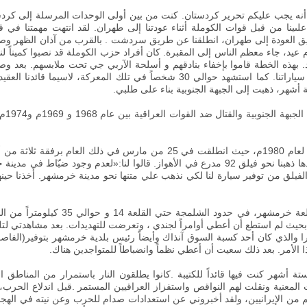
) أنه يجب عليكم تحرير كردستان
.
كنت من بين أولى الوحدات المرسلة إلى كر
ىينا من قبل قوات الكوملة أثناء عودتنا إلى طهران
.
لقد انتهت مهمتنا في ق
 العودة إلى طهران، انطلقنا عن طريق سردشت
.
بالقرب من آذان الظهر وصل
م عيد، جاء معظم الناس إلى المقبرة
.
كان أفراد حزب الكوملة قد نصبوا كميناً ل
بهذه الخطة قاموا بإخفاء بنادقهم و أسلحة الآربي جي تحت ملابسهم. بعد وصول
وبينهم. حيث تم تدمير حوالي 86 سيارة من سياراتنا. كما استشهد حوالي 30 شخصاً
 أشهر، ذهبت إلى الجبهة الجنوبية بناء على طلبي
.
حصلت علي رخصة في تاريخ 22 من مارس لعام 1980م، حيث انطلقت في 25 من مارس
الأهواز، نمنا في الليلة الأولي في فندق. وبعدها ذهبنا نحو فيلق 92 مدرع في الأهواز. قالوا لن
لفيلق من توفير سيارة لنا لكي نذهب علي متنها نحو مدينة خرمشهر. أخذنا حينه
كنت أعمل كقائد للوحدة الأولي من فيلق ق
يث لم استطع أن أعطي أوامراً لجندي ، وتعرضت للتهديدات. بعد مشاهدتي لتلك ا
ا والذي كان أحد كسبة السوق آنذاك وأيضاً رئيس بلدية خرمشهر بتوفير(الفاصولي
ذا الأمر. بعد ذلك سعيت أن أعطي نظماً وانضباطاً للمتواجدين هناك.
 أشهر كنت فيها قائداً للكتيبة
.
كانوا يطلقون النار باستمرار من المناطق ا
 المعنية ونقلت لهم النواقص واستفزاز العراقيين المستمر
.
قبل اندلاع الحرب،
 من الإيرانيين، ولقد أخبروني عن استعدادات صدام للحرب وعن نيته في الهج