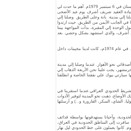
دستان في
6
سبتمبر
1979
م. أهم ما حدث لي
يادة العقيد شريف أشرف يوم عيد الأضحى
نا إلي مدينة بانة وعلى الطريق وصلنا إلي
نا في الجانب الأيمن من الطريق. حيث ارتدوا
 الوحدة إلي المقبرة، بدأت المواجهة بيننا
 في تلك المعركة، لاسيما قائدنا العقيد أشرف، والذي استشهد بشكل وحشي. بعد
قبل الثورة، كان لدي سجل من الخدمة على الجبهة الجنوبية والقتال ضد القوات العراقية بين عام 1968 و 1969م و1974م. في عام 1974م، كانت لدينا مخيمات داخل
 في ذلك العام برفقة ثلاثة من أصدقائي نحو الأهواز. عندما وصلنا إلي مدينة
ا:«لعدم وجود ضبّاط في مدينة خرمشهر، يجب علينا نحن الأربعة الذهاب إلي
ا سيارتي بيوك علي نفقتنا الخاصة و انطلقنا
لعة خرمشهر، في حدود الشلمجة حتي القلعة 14 و حوالي 35 كيلومتراً من الشريط الحدودي العراقي.عندما استقرينا في
لأوضاع، ذهبت نحو المدينة لتوفير الأدوات
ا، الشاي، السكر، القارورة و...) و أرسلتها
لحدودية، وأحيانا يستهدفونها بواسطة قذائف
 سافرت إلى المناطق الحدودية في العراق،
وم
.
كانوا يعملون على خط الحدودي ليل نهار