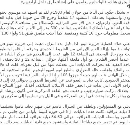
 يجري هناك، قالوا:«إنهم يعلمون علي إنشاء طرق داخل أراضيهم».
؟
لقد بدأ الصراع في لـ 22 من مي لعام 1980 م بشكل جدّي. في الـ 5
استشهد 17 شخصاً وجرح 28 من جنودنا قبل بداية الحرب
في الليلة 6 من يونيو لعام 0
نا فراشاً علي الأسلاك الشائكة ومشينا نحو 500 متر إلى الأمام
.
كانت هناك دباب
ا أخذت ملصق فيلق 91 ولواء 130 حتي أقدمها للمسؤولين المعنيين.
نا، قاموا بإزالة العلم الإيراني من الشريط الحدودي وحرقه. أو قاموا بتنظيف
دث مع رجال الوحدة
.
في الساعة 12 ظهر عدت إلى المخيم في مركز القيادة على بعد 8 كيلومترات .كنت جالساً في مكتبي
ندما أحضر الطعام، مع أول ملعقة أكلتها، حوالي الساعة 12 و 20 دقيقة، اتصل النقيب رستمي من المخفر
والقلاع واعلنت حالة الطوارئ. بالطبع انهم انتبهو للهجوم القادم.المدفعية لم تنت
ولقد ذهبوا للخلف لأخذ قسطاً من الراحة. من خلال الهاتف قلت لهم جميعاً: ج
 التي بدأت في الحفر خلف الأسلاك الشائكة، أخذتُ فوراً السلاح 106 وأطلقت النار على إحدى الدبابات
.
بعدذلك، ركبت سيارة جيب و ذهبت نحو القلعة المركزية حتي أكون بإرشاد ا
وثقوا كل ما يحدث في أرض المعركة و في الليل يتم تسليمها إلي سكرتيري 
 الظهر بواسطة الدبابات العراقية
.
حوالي 50-54 دبابة عراقية أطلقت الن
اليوم، تم تدمير جميع دباباتنا الثمانية واستشهد جميع قادة الدبابات
.
بعد ذلك، جم