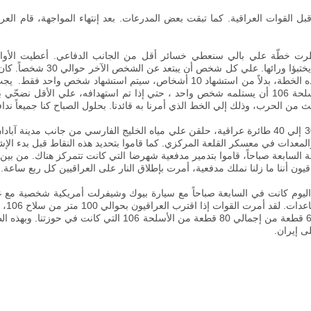
جهة في تمام الساعة 8 ليلاً من قبل القوات العراقية. كما تبقت بعض المدرعات. بعد إنتهاء المواج
عة 9 أو 10 ليلاً حيث خطرت خطّة علي بالي سنعطي خسائر أقل من الجانب الدفاعي. أعطي
المتواجدين في القلعة، أن يجدوا شج
المساندة. كما أمرت الجنود القائمين على أسلحة 106 أن يستلمه شخص واحد ، حتي إذا تم استهدافه
لث من الحرب، وذلك إلي الخط الذي أمرنا به قائدنا
.
بحلول الصباح كنا جميعاً ند
تم الهجوم حوالي 6 والنصف صباحاً، حوالي 30 إلي 40 طائرة عراقية، حلقن علي مياه الخليج الفارسي من ج
ت الذخائر والمعدات في معسكر القلعة المركزي. كما قاموا بتحديد هذه النقاط قبل بدء ا
 السابعة صباحاً، قاموا بتدمير مدفعية شهرضا التي كانت تتمركز هناك
.
يون أننا ما زلنا نملك مدفعية، أمرت بإطلاق النار على العراقيين كل ربع ساعة
.
اليوم كانت في السابعة صباحاً مع سيارة بيوك وشيفرلت أمريكية شخصية مع
الحرب،
دمّرنا 60 قطعة من إجمالي 80 قطعة من الأسلحة 106 
ى إيران
.