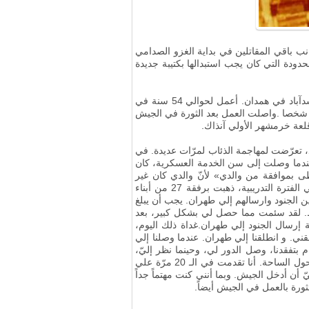
 الـ 19. حيث كان قائداً لدج خرمشهر إلي جانب باقي المقاتلين في بداية الغزو الصدامي
دودة التي كان يجب استبدالها بكتيبة جديدة
العقيد علي قمري، من مواليد عام 1944م، من أهالي أسد آباد. اصالتنا من مدينة كرمانشاه، لكن والدي جاء وسكن حي أسدآباد في همدان. أعمل لحوالي 54 سنة في
.
واصلت العمل بعد الثورة في الجيش
عة خرمشهر الأولي آنذاك.
 تعرّضت لمهاجمة الذئاب لمرّات عديدة. في
دما وصلت إلى سن الخدمة العسكرية، كان
حظى بموافقة من والدي» لأنّ والدي كان غير
متعلماً، كتبت بالنيابة عن والدي طلبا و وقعت بدلاً عنه و قمت بتسليم الرسالة لهم. قبلوا الطلب مني دون التحقق منه. في الفترة التدريبية، ذهبت برفقة 27 من أبناء
 الجنود وارسالهم إلي طهران. يجب أن يبلغ
 يبلغ حوالي 170 سانتيمتراً، من بين 27 من أبناء مدينتي، تم اختيار 8 أشخاص فقط. لقد سئمت مما حصل لي بشكل كبير، بعد
إرسال الجنود إلي طهران.غداة ذلك اليوم،
قني. و انطلقنا إلي طهران. عندما وصلنا إلي
فقدنا، وصل الدور لي، وحينما نظر إليّ،
أمسكني من أذني وقال: من سمح لك بالمجيء إلي هنا؟ بعد ذلك ذهب نحو المنصّة و طلب من الجميع أن يركض 20 مرة حول الساحة. أنا تقدمت في الـ 20 مرّة علي
يّ أن أدخل الجيش
.
وبما أنني كنت مهتماً جداً
ورة بالعمل في الجيش أيضاً.