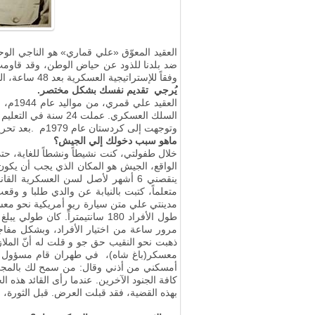
ضد بلدنا للذود عن حياض الوطن، وقد قاومت ه
وفقاً للإستراتيجية العسكرية بعد 48 ساعة، الهجوم الذي شنته قوات صدام حسين العدوانية علي بلدنا حيث استمر 34 يوماً
يُرجي تقديم نفسك بشكل مختصر.
السلك العسكري. عملت 24 سنة في التعليم العسكري
وتوجهت إلى كردستان عام 1979م
.
بعد تحر
ماهو سبب دخولك إلي الجيش؟
خلال طفولتي، كنت نشيطاً ونشطاً للغاية، ح
الواقع، الجيش هو المكان الذي يجب أن يكون
ينقصني 6 أشهر لأصل لسن العسكرية 
مدينتي علي متن سيارة ريو أمريكية نحو معس
مرور ساعة من اختيار الأفراد، وبشكل مفاج
ذهبت نحو النقيب حق جو و قلت له أنّ الملازم
معسكر(باغ شاه)، في طهران قام مسؤول الم
كافة الجنود الآخرين. عندما رأى القائد هذه 
بهذه القضية، فقد قبلت العرض
.
قبل الثورة، 