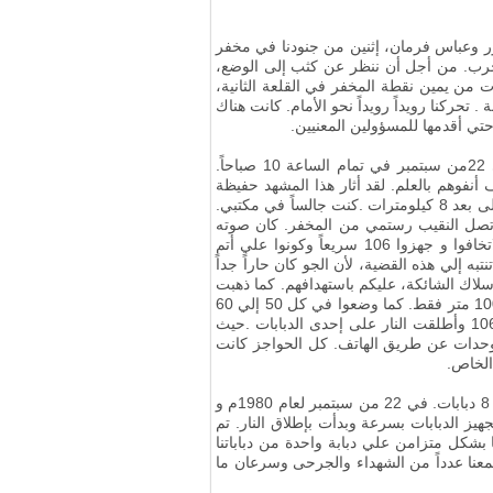
 من جولاي لعام 1980م لقد تم استهداف موسوي بختور وعباس فرمان، إثنين من جنودنا في مخفر
.
من أجل أن ننظر عن كثب إلى الوضع،
198م، ذهبت برفقة النقيب زارعيان، داخل الأراضي العراقية للإستطلاع من مسافة 5 كيلومترات من يمين نقطة المخفر في القلعة الثانية،
ة
.
تحركنا رويداً رويداً نحو الأمام. كانت هناك
تمركزت مجموعة من 45 شخصا من مجموعتي هناك لحماية جزيرة مينو. لذا، قبل بدء النزاع، ذهبت إلى جزيرة مينو في 22من سبتمبر في تمام الساعة 10 صباحاً.
 أنفوهم بالعلم. لقد أثار هذا المشهد حفيظة
.
.
كان صوته
عندما سألته ماذا حدث؟ قال :«سماحة العقيد لقد تحركت الدبابات التي تحدثت عنها من قبل نحونا». قلت له:«لاتخافوا و جهزوا 106 سريعاً وكونوا علي أتم
به إلي هذه القضية، لأن الجو كان حاراً جداً
هزوا 106 و إذا القوات العراقية اقتربت من الأسلاك الشائكة، عليكم باستهدافهم. كما ذهبت
أنا فوراً علي متن سيارة جيب ووصلت إلي المخفر الحدودي .كانت دبابات العدو تبعد عن الشريط الحدودي بحوالي 80 إلي 100 متر فقط. كما وضعوا في كل 50 إلي 60
.
حيث
لوحدات عن طريق الهاتف. كل الحواجز كانت
الخاص.
عندما بدأت الحرب ومن خلال مراسلاتي وحديثي مع المسؤولين، وبلطف من الجنرال قاسم علي ظهير نجاد، قاموا بتسليمنا 8 دبابات. في 22 من سبتمبر لعام 1980م و
.
تم
ار علينا بشكل متزامن علي دبابة واحدة من دباباتنا
عنا عدداً من الشهداء والجرحى وسرعان ما