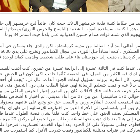
العقيد المعوّق «علي قماري» هو الناجي الوحيد من ضبّاط كتيبة قلعة خرمشهر
ذه الكتيبة، بمساعدة القوات الشعبية (الباسيج والحرس الثوري) ومعداتها المح
.
.
كنت أستاذاً قبل الثورة، في مجال الكماندوز وتخرج على يدي 5600 شخصا
ير كردستان، ذهبت إلى خوزستان بناء على طلب شخصي وقُدمت كقائد لوحدة قل
تى عندما كنت في الثالثة عشرة إلى الرابعة عشرة من عمري، كنت أذهب للصيد،
 لديك فيه الكثير من العمل، في الحقيقة كأنّما خلقت لكي أكون في الجيش
.
عن
القانوني. كان الملازم بروانه مسؤول ابتعاث الجنود آنذاك، قال لي، "يجب أن أ
كر خرم، جنب قلعة فلك الأفلاك. كان من المقرر إختيار الحرس الملكي من بين
طول الأفراد 180 سانتيمتراً. كان طولي
ئ استمعت لحديث الملازم وزين و النقيب حق جو وتقع علي عاتقهم مسؤولية 
 وين أمر بانضمامي إلي الأفراد الذين تم اختيارهم للإرسالهم إلى طهران. واف
عسكر بصف الجنود علي خط واحد. كنت قلقاً بشأن قضية الطول. عندما قام بت
الخطوة، جعلني مسؤولاً علي كل الجنود
.
بعد انتهاء الخدمة العسكرية، اقترحوا عل
شاركت في فترات مختلفة للكماندوز وقمت بتدريب الأفراد كما استمريت بعد الث