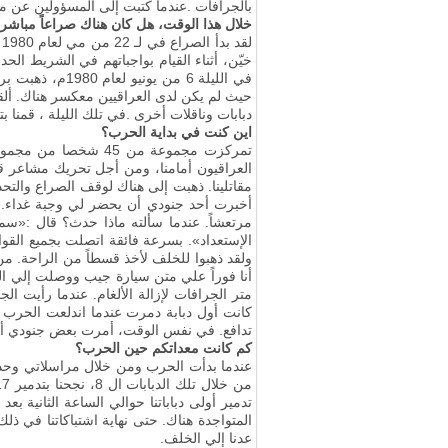
بالجرافات
.
عندما كتبت إلى المسؤولين عن ما
خلال هذا الوقت، هل كان هناك صراعاً مباشراً
خيّن، أثناء القيام بواجباتهم في الشريط الحدودي واستشهدا بعد ذلك. 
حيث لم يكن لدى العراقيين معكسر هناك
.
ألقي
دبابات وناقلات أخرى
.
في تلك الليلة ، قمنا بتسجيل معلومات حول 16 كتيبة ومدفعية. كم
اين كنت في بداية الحرب؟
العراقيون أمامنا، ومن أجل تحريك مشاعر قوات
مقاتلينا. ذهبت إلى هناك لوقف الصراع والتح
أخبرت أحد جنودي أن يحضر لي وجبة غداء
.
ع
مرتعشاً
.
الإستعداد». بسرعة فائقة اتصلت بجميع القوات 
متر الجرافات لإزالة الألغام. عندما رأيت الجرافة الأولى
كانت أول دبابة دمرت عندما اندلعت الحرب
تدافع
.
في نفس الوقت، أمرت بعض جنودي أن ي
كم كانت معداتكم حين الحرب؟
من خلال تلك الدبابات ال 8، نجحنا بتدمير 17 دبابة عراقية. كانت هذه الدبابات ال8 في حوزة كتيبتنا. بأوامر من جانبي تم تجهيز الدبابات بسرعة وبدأت بإطلاق النار
تدمير أولى دباباتنا حوالي الساعة الثانية بعد
المتواجدة هناك. حتى نهاية اشتباكاتنا في ذلك 
عدنا إلي الخلف.