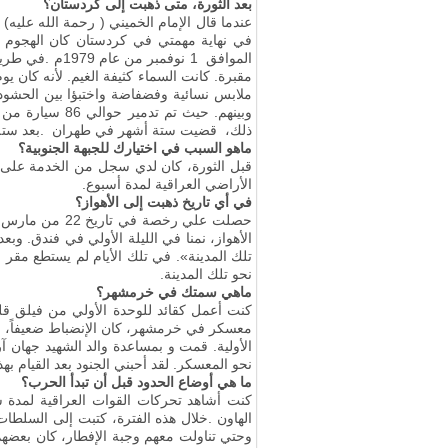
بعد الثورة، متى ذهبت إلى كردستان؟
عندما قال الإمام الخميني ( رحمة الله عليه
في نهاية مهمتي في كردستان كان الهجوم عل
الموافق 1 نوفمبر من عام 1979م
.
في طريق
مقبرة. كانت السماء كثيفة الغيم
.
لأنه كان يو
ملابس نسائية وفضفاضة واختبؤا بين الحشود. 
ذلك، قضيت ستة أشهر في طهران
.
بعد ستة
ماهو السبب في اختيارك للجبهة الجنوبية؟
الأراضي العراقية لمدة أسبوع
.
في أي تاريخ ذهبت إلى الأهواز؟
تلك المدينة». في تلك الأيام لم يستطع مقر ا
نحو تلك المدينة.
ماهي سمتك في خرمشهر؟
معسكر في خرمشهر، كان الإنضباط ضعيفاً، بح
الأولية. قمت و بمساعدة والد الشهيد جهان آر
نحو المعسكر. لقد أحبني الجنود بعد القيام به
ما هي أوضاع الحدود قبل أن تبدأ الحرب؟
كنت أشاهد تحركات القوات العراقية لمدة ستة
الهاون
.
خلال هذه الفترة، كتبت إلى السلطات
وحتي تناولت معهم وجبة الإفطار، كان بعضهم