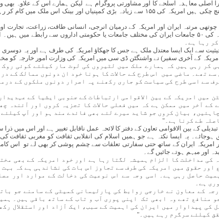
را اصلی معاہدہ اسلحے کا اور مشاورتی پروگرام ہے لیکن ہمارے اس کے علاوہ بھی 
وتھی مرتبہ ایران اور امریکہ کے درمیان انرجی، انسانی طاقت، زراعت، تجارت اور
ثیت سے ایک ایسا معتدل ملک ہے جس کا جھکاؤ امریکہ کی طرف ہے اور یہ دوسری جن
امریکہ کے آخری سفیر) نے واشنگٹن ڈی سی میں امریکہ کی وزارت امور خارجہ کو مخفی
ی کر رہی ہیں کہ ہمارے ملک میں لٹیروں کی لوٹ مار کیلئے کوئی روک 
سے تھے۔ ماضی میں اس طرح کے حالات کا ہونا خود ان دونوں ممالک کے در
رف سے اسی طرح کی سیاست کو جاری رکھنے پہ اصرار دونوں ملکوں کے درم
ن میں امریکہ کے بین الاقوامی ارتباطات کے جنوبی ایشیا کے عہدیدار 
 کے آخر میں ممکن ہے کہ میں فعلی حالات کا تجزیہ کروں اور آئندہ چھ
اہئیں، بیان کروں جو شاید میرے لئے بھی فائدے مند ہو اور آپ کیلئے 
صلہ طے کرنا ہے۔"
تبدیلی کے بین الاقوامی تعاون کے دفتر کا لائحہ عمل ناقابل تغییر ہے اور اس میں ذ
ہوجائے۔ یہ ایسا نکتہ ہے جو ہمیں اسلام کی انقلابی ثقافت کو مغربی ثقافت کی جگ
 اگر امریکہ ایران کے ساتھ حتی سفارتی تعلقات سے چشم پوشی کر بھی لے تو اس ک
ہ اور مبہم ہوتے جائیں گے۔
ہ کی مداخلت کا الزام ہمیشہ لگتا رہا ہے اور خود امریکہ کے بھی مخت
 اور حقوق میں امریکہ کی طرف سے تجاوز اس بات کی نشاندہی ہے کہ بہت 
میت حاصل رہی ہے۔ اسی وجہ سے اس نوعیت کی دخالت کے موارد اور مصا
ری ہے۔
جہ کے معاون نے خارجی روابط کی پارلیمانی کمیٹی کے سامنے جو باتیں
و منافع تھے وہ ابھی تک اپنی پوری آب و تاب کے ساتھ باقی ہیں۔ ہمیں
ل کی پیداوار میں ایران کی اہمیت کے سبب، ایک آزاد اور استقلال رکھ
قق کیلئے سرگرم رہے ہیں۔"