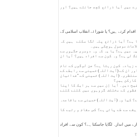
ارے میں آیا ذرائع کچھ جانتے ہیں؟ اور
اقدام کرتے ہیں؟ یا شورا ئے انقلاب اسلامی کے
ا ہے؟ آیا ذرائع پتہ لگا سکتے ہیں کہ
لاعات موصول ہوچکی ہیں۔
ہ میں ہے؟ یا یہ کہ وہ دوسری جگہوں سے
گ لی ہے؟ وہ کون سے افراد ہیں؟ آیا ان
ے زیادہ کون رہتا ہے؟ جن لوگوں کے نام
ور ان کے (آیت اللہ) خمینی سے رابطے کے
منتظری۔ (آیت اللہ) خمینی کے "فدائیان
 کارکن ہیں؟
ح دیں۔ آیا اِن میں سے ہر ایک کا اپنا
فظوں کے مختلف گروہوں میں کتنے کتنے
ے؟ کیا وہ (آیت اللہ) خمینی سے باقاعدہ
یقے سے طے پاتی ہے؟ کس مقام و رتبے کا
ے میں اندازہ لگایا جاسکتا ہے؟ کون سے افراد
؟