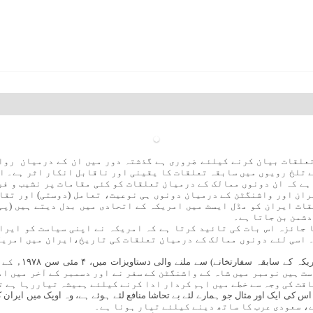
علقات بیان کرنے کیلئے ضروری ہے گذشتہ دور میں ان کے درمیان روا
 تلخ رویوں میں سابقہ تعلقات کا یقینی اور ناقابل انکار اثر ہے۔ ا
 ہے کہ ان دونوں ممالک کے درمیان تعلقات کو کئی مقامات پر نشیب و ف
ران اور واشنگٹن کے درمیان دونوں ہی نوعیت، تعامل (دوستی) اور تقاب
قات ایران کو مڈل ایسٹ میں امریکہ کے اتحادی میں بدل دیتے ہیں (پہ
دشمن بن جاتا ہے۔
 جائزہ اس بات کی تائید کرتا ہے کہ امریکہ نے اپنی سیاست کو ایران
 اسی لئے دونوں ممالک کے درمیان تعلقات کی تاریخ،ایران میں امریک
امریکہ کے جاسوسی 
ت ہیں نومبر میں شاہ کے واشنگٹن کے سفر نے اور دسمبر کے آخر میں ام
اقت کی وجہ سے خطے میں اہم کردار ادا کرنے کیلئے ہمیشہ تیاررہا ہے 
، سعودی عرب کا ساتھ دینے کیلئے تیار ہونا ہے۔