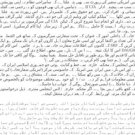
میں امریکی سفیر کی رپورٹ سے بھی پتہ چلتا ہے کہ سامراجی نظام نے اپنی پوزیشن 
 میں لکھا ہے: "میلکم کیلپ اور ویلیم ڈرٹی کی جو ذمے داری گذشتہ ٹیلی گراف 
ایک اچھے ماضی کے ساتھ SRF کے زیر سایہ اپنی ذمے داری کو انجام دی
 بہت زیادہ اہمیت کا حامل ہے (تاکہ ہم اس کے زیر سایہ اپنا کام کرسکیں)۔ اسی ل
صب ہونے چاہئیں۔
خانے کے داخلی امور کے عنوان کے تحت سفارتی سرگرمیوں کے ساتھ فی الجملہ منا
 کی تعداد پر اکتفا کریں اور اسی طرح معاون اہل کاروں کو جہاں تک ممکن ہو ای
ہے۔ اس کے بعد ایک نیا پروگرام ہے اور DAUGHERTY اس کا ایک نتیجہ ہے، ا س کے بارے میں مجھے اطلاع د
ہل کاروں کی تعییناتی کا قدیم اور ظاہری طور پر ناقابل حل مسئلہ یقیناً پیچیدہ ہوگا اور کافی حد
ں گی۔ (ہم جتنا بھی کام کریں، یہ مشکلات رہیں گی۔)"
۱۹ء کو ۴۷۴۹۹۸ کے رئیس کی لاس اینجلس کے محکمہ خارجہ سے خط و کتابت ہوئی جو جمہوری اسلامی ا
ہے اور اس بارے میں ایران میں امریکہ کے جاسوسی مرکز (امریکی سفارتخانے) کی د
ان کے حالات کے بارے میں رکھ سکتا ہے ہم اسے سننے کے مشتاق رہتے ہیں۔ ہم چا
وہ "شہرستانی" کی مندرجہ ذیل موضوعات پر مبنی معلومات فراہم کر دے۔ ت / ۱ کو خ
والہ دیا جاچکا ہے) ایسی صورتحال ہوگی کہ جواب دیا جاسکے۔
کیونکہ امریکا سے ت/ ۱ بھیجنے کیلئے کچھ باقی نہیں بچا ہے، اگر محکمہ خارجہ / لاس اینجلس مندرجہ ذیل
کو ایک مرتبہ اور رابطہ کرنے کے بعد تہران منتقل کیجئے۔
عارضی حکومت نے کور کمانڈر عزیز اللہ رحیمی جو اپنا موقف کھل کر بی
خمینی نے ایسا ہونے سے روک دیا، جس سے حکومت کو خاصہ نقصان ہوا۔ ری
لہ) خمینی کے حکم کی پیروی کریں گے۔ ریاحی کے بارے میں اہم ذرائع ک
ش کر رہا ہے؟ رحیمی کو فوج میں کس حدّ تک پشت پناہی حاصل ہے؟
ا وہ مجاہدین خلق کے ساتھ متحد ہیں؟ کیا وہ (آیت اللہ) خمینی کی حما
دینے کیلئے آیا کوئی باقاعدہ طریقہ کار موجود ہے؟ آیا وہ کسی ایک ف
ہوئی نظر آرہی ہے؟ معاشرتی تعلقات کے بارے میں اظہار نظر ہونا چاہ