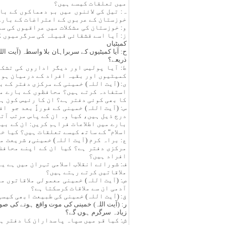
میں تعلقات کیسے ہیں؟
ہ: تیل کی لائنوں میں بم دھماکوں کے ب
خوزستان کے عربوں کے اعتراضات کے بارے
و: خوزستان کی مشکلات میں عراقیوں کی س
ز: آیا اسے قشقائی قبیلہ کی سرگرمیوں ک
کمیٹیاں
ح: آیا کمیٹیوں کے سربراہان بلا واسطہ (آیت ال
ذریعے؟
ط: آیا پولیس اور دیگر اداروں کی تشکی
کمیٹیوں اور بقیہ افراد کے درمیان ہونے
ی: (آیت اللہ) خمینی کے مرکزی دفتر کے 
استفادہ کرتے ہیں؟ محافظوں کے بارے می
کا بھی کوئی دفتر ہے؟ ان کا رئیس کون ہ
س: (آیت اللہ) خمینی کے فوراًٍ بعد جو 
درج ذیل ہیں، کیا وہ ان کے پاس مرتب آتے
بارے میں اطلاعات فراہم کریں: ان کے ب
اسلام" کے ساتھ کیسے تعلقات ہیں؟ کیا خ
ع: براہ کرم (آیت اللہ) خمینی، شریعت م
مرکزی دفتر ہے؟ کیا ان کے اپنے محافظ
افراد ہیں؟
ف: شورائے انقلاب اسلامی تہران میں ہے ی
ملاقاتیں کرتے رہتے ہیں؟
ص: (آیت اللہ) خمینی معمولی ملاقاتوں م
آدمی ان سے ملاقات کرسکتا ہے؟
ق: (آیت اللہ) خمینی کی طبیعت ابھی کیسی
ر: (آیت اللہ) خمینی کی موت واقع ہونے کی صور
زیادہ سرگرم ہوں گے؟
ش: کیا قم میں سپاہ پاسداران کا دفتر ہے