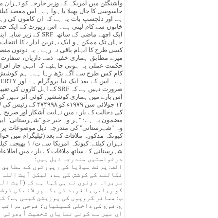
واشنگٹن میں امریکہ کے وزیر خارجہ کو تہران 
خانوں سے کام لیتی ہے۔ اس رپورٹ کے ایک حصے
جہاں تک ممکن ہو ایک بہترین ادارے کا انتخاب
کسی طرح کا ابہام باقی نہ رہے۔ یہ دونوں من
میرے مطابق ہماری خفیہ ذمے داریاں، سفارت 
حکمت عملی یہ ہونی چاہئیے کہ انہی چار افراد
ضرورت نہیں ہے کہ SRF کے ا
اس بارے میں ہماری کوششیں کوئی اثر نہیں کری
۱۲ جولائی سن ۷۹
کی دخالت کے بارے میں نہایت آشکار اور صریح 
مضمون یہ ہے: "ہر وہ خبر جو "شہرستانی" ایر
کیونکہ مذکورہ ملاقات کے بعد (ٹیلیگرام میں ح
تہران کیلئے: 
شہرستانی کے ساتھ ملاقات کے بارے میں اطلاعات 
درخواستیں مندرجہ ذیل ہیں:
الف: پرنٹ میڈیا کی رپورٹوں کے مطابق 
نکالنے کی کوشش کی ہے، لیکن آیت اللہ 
سربراہ دونوں نے ہی کہا ہے کہ (آیت ال
کو ریاحی یا فربد کی جگہ پر لانے کی کوش
ب: ھمافر گروپوں کی پوزیشن کیسی ہے؟ کی
ج: فوج کی داخلی کمیٹیاں؛ فوجی مراتب 
ان میں سے کوئی نمایاں شخصیت اُبھرتی 