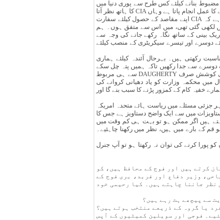
مضبوط بنانے کیلئے کس طرح سے پوری دنیا میں
جاسوسی کا جال پھیلا یا ہوا ہے۔ اس مقصد کیلئے سب سے پیچیدہ ادارہ CIA کا ہے۔ دنیامیں جہاں بھی قوموں کو بے رحمی سے کچلنے کا عمل انجام پاتا ہے وہاں CIA کا ہاتھ نظر آتا
ہے اور دلچسپ بات یہ ہے کہ ان کاموں کی رہنمائی وہ افراد کرتے ہیں جو حقوق بشر کے علمبردار ہیں۔ اس رپورٹ سےپتہ چلتا ہے کہ CIA اپنے مقاصد کے حصول کیلئے سفارت
میں لکھی گئی تھی، میں اس سے متفق ہوں۔ ہم
نا شروع کریں گے لیکن CIA کی سرگرمیوں پر نہایت ہی باریک بینی کے ساتھ نگاہ رکھے جانے کی وجہ سے
ئے دوسرے اور تیسرے سیکریٹری کے منصب کیلئے
سبت رکھتی ہیں۔ بہرحال آئندہ کیلئے ہماری
ک دوسرے سے جدا رکھیں تاکہ ہمیں پتہ چل سکے
کام کس طرح سے آگے بڑھ رہا ہے۔ ہم کوشش کریں گے SRF کے کاموں کی اطلاعات سفارت خانے سے باہر نہ جائیں۔ اس کام کی کوشش صرف DAUGHERTY سے ہی مربوط
ی گئی ہے۔ میرے خیال میں محکمہ وزارت کو یاد دھیانی کروانے کی
ّ تک ہمارے خفیہ کام کے کمزور پڑنے کا سبب بنے گا اور
یران کے ہر جزئی مسئلے میں ریاست ہائے متحدہ امریکہ
ستاویزات میں سے ایک واضح دستاویز ہے جس کا
ہتے ہیں اگر ممکن ہو تو بہت ہی کم وقت میں
ود ہی مختلف موضوعات کو بالخصوص جو قم کے بارے میں ہیں، نظر میں رکھنا چاہئیے۔
 درخواستوں کو پورا کرنے کی توان نہ رکھتا ہو تو آپ جنرل
ان کرتے ہیں اور فوج کے محافظ ہیں، کو
احی، وزیر دفاع اور فربد، بری فوج کے
ی نظر جاننا چاہتے ہیں۔ کیا رحیمی خود
یت سے پیچھے ہٹ رہے ہیں؟
رد یا گروہ کے ذریعے منتخب ہوتے ہیں؟
ئیے۔ فوجی اور سویلین کمیٹیوں کے آپس