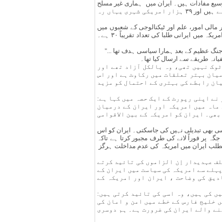
وسیع مفادات ہیں۔ ایران میں ہماری غیر مسلح
برآمدات ابھی تقریباً دو ملیارد ڈالڑ سالانہ پہ پہنچ چکی ہیں امریکہ کی ۱۵۵ سے زیادہ بڑی کمپنیاں اور بینک اس ملک میں کام کر رہے ہیں اور ۳۹ ہزار امریکی شہری یہاں رہ
 مالی امور، علم اور ٹیکنالوجی کے شعبوں میں
تعاون کیلئے مشترکہ کمیشن بنایا گیا ہے۔ امریکہ کی ۵۰ جامعات ایران کی مختلف جامعات یا حکومتی اداروں سے رابطے میں ہیں۔ امریکہ میں ایرانی طلبا کی تعداد تقریباً ۳۰ ہے۔
گ عظیم کے بعد ہمارا سیاسی ہدف تھا ..."
انہ طریقے سے ارسال کیا تھا۔
ٹوک نہیں تھی، وہ بالکل آزاد تھے اور
میان بہتر تعلقات میں رکاوٹ ہے اور اس
یان رابطے کی بہتری کے احتمال کو مزید
نے اپنی رپورٹ کے ایک حصہ میں کہا ہے:
 ماہ میں امریکہ اور ایران کے درمیان
بھی۔ ایران کو امریکہ کے بین الاقوامی
را سی بھی تبدیلی نہیں کی جاسکتی۔ ایران کو اس
ہ پر فوراً لانے کی طرف مجبور کرتا ہے تاکہ
امطلب ایران میں امریکہ کی عدم مداخلت ہرگز
لف عہدیدار اِن الزاموں کی تائید کرتے
پہلے سے امریکہ کی سیاست میں ایران کے
دیق کی وضاحت ، ایران اور امریکہ کے
 کی ہیں، وہ اسی کی تائید کرتی ہیں:
 خلیج فارس کے خطے میں امن و امان کی
نے والے ایران کی ضرورت ہے۔ ہم دوسری