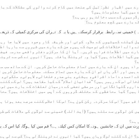
ارے میں اظہار نظر: تیل کی صنعت میں کام کرنے والوں کی مشکلات کے ب
 میں کیا معلومات ہیں؟
رگرمیوں کے سبب دخالت ہو رہی ہے؟
ے بارے میں کچھ معلوم ہے؟
لہ ) خمینی سے رابطہ برقرار کرسکتے ہیں یا یہ کہ تہران کی مرکزی کمیٹی کے ذریعے 
ل کیلئے کمیٹیوں کے علاوہ کوئی اور طریقہ کار وجود میں لایا جا رہ
 والے اختلافات کس نوعیت کے ہیں، جن کے بارے میں شہروں سے بارہا اط
بارے میں اطلاعات فراہم کریں۔ آیا ان کا مرکزی دفتر واقعی مدرسہ فیضی
ں کیا اطلاعات ہیں؟ کیا وہ ٹریننگ یافتہ ہیں؟ انہوں نے کس سے ٹرینن
ے؟
افراد ہیں، ان کے بارے میں تمام معلومات حاصل کریں۔ ان کے ساتھ سب س
 ہیں اور اگر ہاں تو ان کے بارے میں تمام ممکنہ معلومات حاصل کریں ا
یٹے احمد، داماد اشراقی، بہشتی، بنی صدر، خلخالی، لاہوتی، ملکوتی، 
لخالی اس کے رہبر ہیں؟ "فدائیان اسلام" کے کیا مقاصد ہیں؟ اس کے کتنے
داری، گلپائگانی اور مرعشی نجفی کے درمیان تعلقات کے بارے میں توضی
 ہیں؟ کیا محافظوں کے مختلف گروہوں کے آپس میں اختلافات ہیں؟ محا
ا قم میں؟ اس کا سرکردہ رکن کون ہے؟ اس کا اجلاس کتنے عرصے بعد ہوتا ہ
یں کن لوگوں سے ملتے ہیں؟ (آیت اللہ) خمینی سے لوگوں کی ملاقات کس طر
 ہے؟
ت میں ان کے جانشین ہونے کا امکان کس کیلئے ہے؟ قم میں کیا ہوگا، کیا اس کے بار
؟ ان کے کتنے لوگ وہاں ہیں؟ کیا انہوں نے ٹریننگ لی ہے؟ کس سے لی ہے