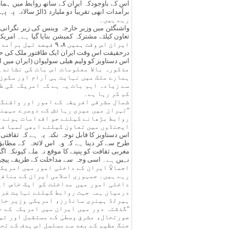
اس کے باوجودکہ ایران کے ساتھ روابط میں ہما
رہے ہیں۔
واشنگٹن میں وزیر خارجہ وینس کی زیر نگرانی چ
ایران اس وقت ہمیں ۸، ۹ فیصد تیل برآمد کر رہا ہے۔
درحقیقت اس وقت ایران ایک طاقتور ملک کی حی
اس دستاویز کو ولیم ھیلی سولیوان (ایران میں 
مذکورہ بالا معلومات اس بات کی نشاندہ
ہمارے ملک میں نہایت ہی آرام اور سکون 
سے زیادہ اہم بات یہ ہے کہ امریکہ کی ط
کم کر رہا ہے۔
شمال مشرقی افریقہ کے امور اور واشنگٹ
"تہران میں میری رہائش کے دوسرے مہینے
روابط بڑھانے کیلئے جو اقدامات ہونے چ
ایجنڈوں میں تعاون کیلئے ابھی لمبا فا
اس دستاویز کا قابل توجہ نکتہ یہ ہے کہ ثقافتی 
طرح سے کر دینا ہے کہ وہ اس لائحہ کے مطابق 
مغربی ثقافت کو پنپنے کا موقع نہ ملے کیونکہ
نہیں ہے۔ اسی وجہ سے مداخلت کے طریقے پیچید
اجمالاً ایران کے داخلی امور میں امریک
رہے ہیں۔ جمہوری اسلامی ایران کے منافع
داخلی امور میں مداخلت کو ایک خاص اہ
درمیان ہمہ جہت روابط کیلئے نہایت ضرو
ہیرلڈ ہینری سانڈرز، امریکی وزیر خار
"گذشتہ دور میں ایران میں امریکہ کے ج
صورتحال، مشرق وسطیٰ کے مستقبل اور تی
جنگ عظیم کے بعد سے مسلسل اس ہدف کے تح