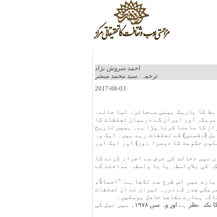
احمد سروش نژاد
ترجمہ: سید محمد مبشر
2017-08-03
بط کا باریک بینی سےجائزہ لیا جائے۔
مریکہ اور ایران کے درمیان تعلقات کا
راز کا سامنا کرنا پڑا ہے۔ ہمیں تاریخ
ل (دشمنی) کے تعلقات رہے ہیں۔ ایک وہ
لوی حکومت کا دوسرا دور) اور ایک اور
 میں دخالت کی غرض سے اجراء کرنے کا
ہ کی بلاواسطہ یا با واسطہ مداخلت کے
کے مرکز (تہران میں امریکہ کے سابقہ سفارتخانے) سے ملنے والی دستاویزات میں، ۴ مئی سن ۱۹۷۸ء کے بارے میں اس طرح سے لکھا ہے: "اجمالاً،
ریکی صدر کے دورہ تہران نے ان تعلقات
تاکہ ہمارے مقاصد حاصل ہوسکیں۔
UNIFIL کو ہدیہ دینا اس بات کا تازہ نمونہ ہے؛ اس کی ایک اور مثال جو ہمارے لئے بے تحاشا منافع لئے ہوئے ہے، وہ اوپک میں ایران کا نکتہ نظر ہے اور وہ سن ۱۹۷۸ء میں تیل کی