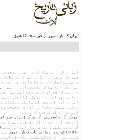
ایران کے بارے میں ہر خبر سننے کا شوق
ایران اور امریکا کے درمیان موجودہ ت
کیونکہ موجودہ زمانے میں دونوں طرف سے
ماضی سے لیکر اب تک کا جائزہ یہ بتاتا
میں نظر آتا ہے کہ مختلف ادوار میں تہ
دور ہے کہ جب ان دونوں کے آپس میں تعل
زمانے میں ایران امریکہ کا اصلی ترین 
ایران اور امریکہ کے سابقہ تعلقات کا
منشور ہمیشہ رکھا ہے اور یہ حقیقت ہے۔
کئی موارد کی تائید کرتی ہے۔
امریکہ اور ایران کے تعلقات بہت زبردس
کو مزید مضبوط بنایا ہے۔ ایران اپنی ط
قیمت میں اضافے کی یقینی مخالفت کیلئے