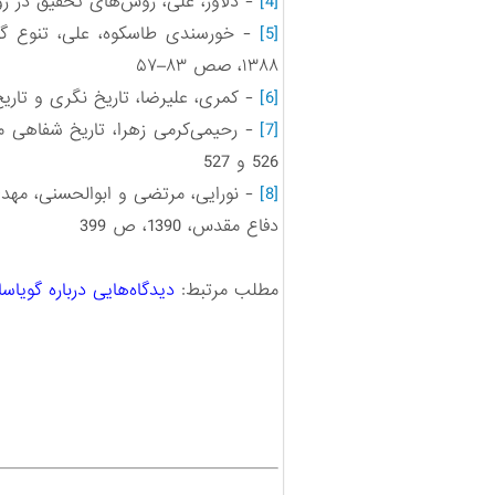
[4]
- دلاور، علی، روش‌های تحقیق در روان‌شناسی
[5]
۱۳۸۸، صص ۸۳–۵۷
[6]
- کمری، علیرضا، تاریخ نگری و تاریخ‌ن
[7]
526 و 527
[8]
- نورایی، مرتضی و ابوالحسنی، مهدی،
دفاع مقدس، 1390، ص 399
مطلب مرتبط:
دیدگاه‌هایی درباره گویاس