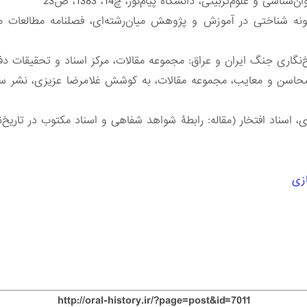
 و علوم‌تربیتی، دانشگاه پیام‌نور، چ14، 1383، ص23
گاری جنگ ایران و عراق: مجموعه مقالات، مرکز اسناد و تحقیقات دفاع مقدس
 اسناد افتخار (مقاله: رابطۀ شواهد شفاهی و اسناد مکتوب در تاریخ‌
ازی
http://oral-history.ir/?page=post&id=7011