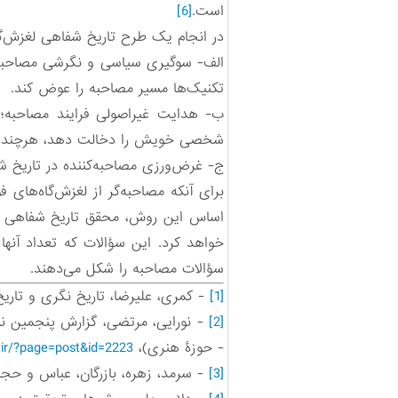
است.
[6]
در انجام یک طرح تاریخ شفاهی لغزش‌گاه‌ه
الف- سوگیری سیاسی و نگرشی مصاحبه‌کن
تکنیک‌ها مسیر مصاحبه را عوض کند.
ب- هدایت غیراصولی فرایند مصاحبه؛ ه
شخصی خویش را دخالت دهد، هرچند ک
ج- غرض‌ورزی مصاحبه‌کننده در تاریخ شف
برای آنکه مصاحبه‌گر از لغزش‌گاه‌های 
اساس این روش، محقق تاریخ شفاهی (م
خواهد کرد. این سؤالات که تعداد آنه
سؤالات مصاحبه را شکل می‌دهند.
[1]
- کمری، علیرضا، تاریخ نگری و تاریخ‌ن
[2]
- نورایی، مرتضی، گزارش پنجمین ن
- حوزۀ هنری)،
.ir/?page=post&id=2223
[3]
- سرمد، زهره، بازرگان، عباس و حجازی، اله