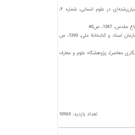
- خورسندی طاسکوه، علی، تنوع گونه شناختی در آموزش و پژوهش میان‌رشته‌ای، فصلنامه مطالعات میان‌رشته‌ای در علوم انسانی، شماره ۴،
، 1387، ص40
- رحیمی‌کرمی زهرا، تاریخ شفاهی محاسن و معایب، مجموعه مقالات، به کوشش غلامرضا عزیزی، نشر سازمان اسناد و کتابخانۀ ملی، 1390، ص
نگاری معاصر)، پژوهشگاه علوم و معارف
تعداد بازدید: 10965