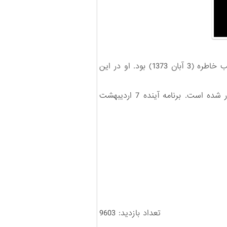
حسین جهان‌دیده، هم‌رزم شهید سید احمد پلارک در سال‌های دفاع مقدس، مهمان بیست‌وسومین برنامه شب خاطره (3 آبان 1373) بود. او در این
تاکنون 277 برنامه شب خاطره از سوی مرکز مطالعات و تحقیقات فرهنگ و ادب پایداری حوزه هنری برگزار شده است. برنامه آینده 7 اردیبهشت
تعداد بازدید: 9603