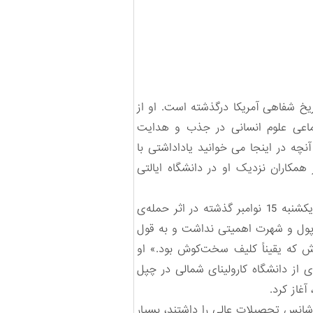
ریخ شفاهی آمریکا درگذشته است. او از
تماعی علوم انسانی در جذب و هدایت
نچه در اینجا می خوانید یاداداشتی با
ا از دست داد» به قلم یکی از همکاران نزدیک او در دانشگاه ایالتی
کلیفورد کوهن (1952-2015)، استادیار دانشگاه ایالتی جورجیا و مدیر اجرایی انجمن تاریخ شفاهی آمریکا روز یکشنبه 15 نوامبر گذشته در اثر حمله‌ی
و پول و شهرت اهمیتی نداشت و به قول
وش که یقیناً کلیف سخت‌کوش بود.» او
، پس از دریافت مدرک دکتری از دانشگاه کارولینای شمالی در چپل
غاز کرد.
شانس تحصیلات عالی را داشتند، بسیار