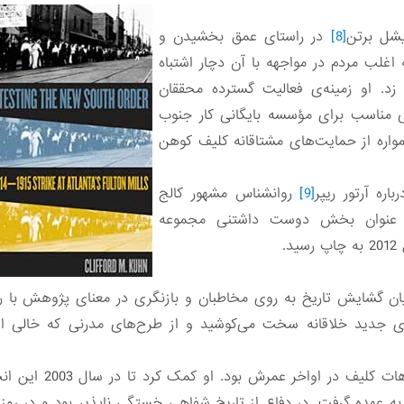
شل برتن
[8]
در راستای عمق بخشیدن و
اغلب مردم در مواجهه با آن دچار اشتباه
د. او زمینه‌ی فعالیت گسترده محققان
جیا را که از سال 1971 مکانی مناسب برای مؤسسه بایگانی کار جنوب
واره از حمایت‌های مشتاقانه کلیف کوهن
ره آرتور ریپر
[9]
روانشناس مشهور کالج
 عنوان بخش دوست داشتنی مجموعه
ید.
ان گشایش تاریخ به روی مخاطبان و بازنگری در معنای پژوهش با رو
 جدید خلاقانه سخت می‌کوشید و از طرح‌های مدرنی که خالی از
انجمن تاریخ شفاهی مای
 را به عهده گرفت. در دفاع از تاریخ شفاهی خستگی ناپذیر بود و در 