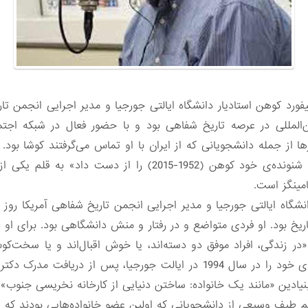
ورد کوهن استادیار دانشگاه ایالتی جورجیا و مدیر اجرایی انجمن تا
‌المللی در عرصه تاریخ شفاهی بود و با حضور فعال در شبکه اج
 از جمله دانشجویانی که از ایران با او تماس می‌گرفتند کوشا بود. آ
عنوان «آتلانتا بزرگترین شنونده‌ی خود کوهن (1952-2015) ر
مینگز است.
تاریخ بود. او فردی متواضع و در رفتار و منش دانشگاهی بود. برای ا
 «در زندگی، افراد موفق دو دسته‌اند، یا خوش اقبال‌اند و یا سخت‌ک
توجه زیادی به یادگیری داشت و حرفه‌ی خود را در سال 1994 در ایالت جورجیا
دین «مانند یک خانواده: ساختن دنیایی از کارخانه نخریسی جنوب»، آ
یم طیف وسیعی از دانشجویانی که اولین عضو خانواده‌هایی بودند که 