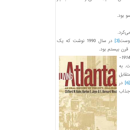
و بود.
ی‌کرد.
 وست
[3]
در سال 1990 نوشت که یک
 قرن بیستم بود.
رقابت با نظم جنوب؛ اعتصاب در کارخانجات فولتن آتلانتا (1914-
ت. به
تقابل
[6]
در
جذاب