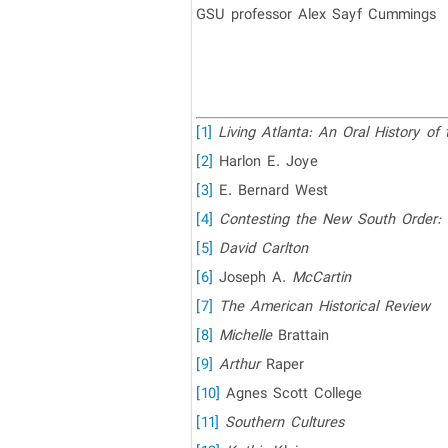
GSU professor Alex Sayf Cummings
[1]
Living Atlanta: An Oral History of
[2]
Harlon E. Joye
[3]
E. Bernard West
[4]
Contesting the New South Order: T
[5]
David Carlton
[6]
Joseph A.
McCartin
[7]
The American Historical Review
[8]
Michelle
Brattain
[9]
Arthur
Raper
[10]
Agnes Scott College
[11]
Southern Cultures