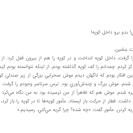
 بدو برو داخل كوپه!
ت بنشين.
 گرفت، داخل كوپه انداخت و در كوپه را هم از بيرون قفل كرد. از 
 كردم. چمدانم را كف كوپه گذاشته بودم. از اينكه نتوانسته بودم كيم
ن افكار بودم كه ناگهان ديدم موش صحرايي بزرگي از زير صندلي كوپ
ع شدم. موش بزرگ و چندش‌آوري بود. ترس سرتاسر وجودم را گرفت.
 شدم. موش هم كه ظاهراً از من ترسيده بود به من نگاه مي‌كرد 
اشت. قطار از حركت باز ايستاد. مأمور كوپه‌ها تا در كوپه را باز كرد،
يه كردن. مأمور گفت: «چه شده؟ چرا گريه مي‌كني. رسيديم.»