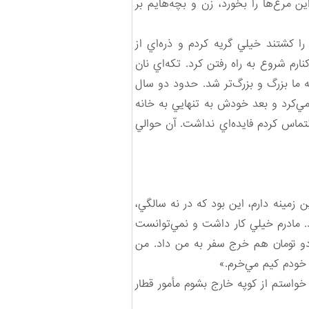
اين مرغ‌ها را بخورد، زن و بچه‌هايم بر
 كشتند خيلي گريه كردم و ذره‌اي از
م شروع به راه رفتن كرد. تكه‌اي نان
نه ما بزرگ و بزرگ‌تر شد. حدود دو سال
ي‌كرد و بعد خودش به تنهايي به خانه
لتماس كردم فايده‌اي نداشت. آن حوالي
زمينه دارم، اين بود كه در نه سالگي،
ود. مادرم خيلي كار داشت و نمي‌توانست
 دو تومان هم خرج سفر به من داد. من
 خودم كيم مي‌خرم.»
خواستم از كوپه خارج بشوم مأمور قطار