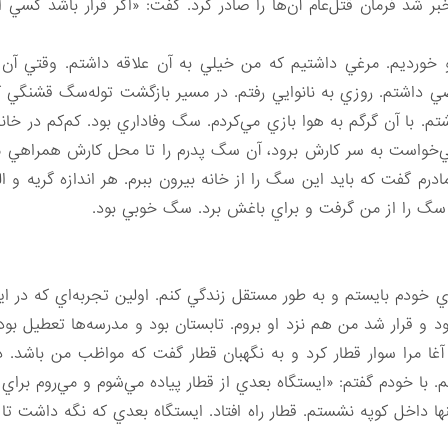
خبر شد فرمان قتل‌‌عام آن‌ها را صادر كرد. گفت: «اگر قرار باشد كسي 
خورديم. مرغي داشتيم كه من خيلي به آن علاقه داشتم. وقتي آن را
 داشتم. روزي به نانوايي رفتم. در مسير بازگشت توله‌سگ قشنگي كنار
شتم. با آن گرگم به هوا بازي مي‌كردم. سگ وفاداري بود. كم‌كم در خا
مي‌خواست به سر كارش برود،‌ آن سگ پدرم را تا محل كارش همراهي م
م گفت كه بايد اين سگ را از خانه بيرون ببرم. هر اندازه گريه و ا
و سگ را از من گرفت و براي باغش برد. سگ خوبي بود.
خودم بايستم و به طور مستقل زندگي كنم. اولين تجربه‌اي كه در اين 
ته بود و قرار شد من هم نزد او بروم. تابستان بود و مدرسه‌ها تعطيل ب
ه آغا مرا سوار قطار كرد و به نگهبان قطار گفت كه مواظب من باشد.
با خودم گفتم: «ايستگاه بعدي از قطار پياده مي‌شوم و مي‌روم براي
ها داخل كوپه نشستم. قطار راه افتاد. ايستگاه بعدي كه نگه داشت تا 