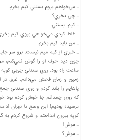
ـ مي‌خواهم بروم بستني كيم بخرم.
ـ چي بخري؟
ـ كيم. بستني.
ـ غلط كردي مي‌خواهي بروي كيم بخري!
ـ من بايد كيم بخرم.
ـ خبري از كيم ميم نيست. برو سر جاي
چون ديد حرف او را گوش نمي‌كنم، مرا
ساعت راه بود. روي صندلي چوبي كوپه كز
زمين و زمان فحش مي‌دادم. غرق در اي
پاهايم را بلند كردم و روي صندلي جم
كه روي چمدانم جا خوش كرده بود خيره
ترسيده بوديم! اين وضع تا تهران ادامه د
كوپه بيرون انداختم و شروع كردم به گر
ـ موش!
ـ موش؟