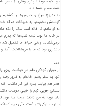
برپا كرده بودند! پدرم وقتي از ماجرا با
همه مقدم هستند.»
به تدريج مرغ و خروس‌ها را كشتيم و 
گوشتش نخوردم. به حيوانات علاقه خاصي
به او دادم. تا خانه آمد. سگ را نگه دا
در خانه ما بود. نيمه شب‌ها كه پدرم 
برمي‌گشت. وقتي حياط ما تكميل شد مادر
باغداري بود كه ما را مي‌شناخت. آمد 
***
از دوران كودكي دلم مي‌خواست روي پاي 
تنها به سفر رفتم. خاله‌ام به تبريز رف
همراهم بيايد. پدرم نيز كار داشت. نن
بستني چوبي كيم را خيلي دوست داشتم. 
يك كوپه به من دادند. درجه سه بود. تن
با لهجه تركي‌اش گفت: «آي بچه كجا؟»