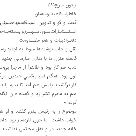
زیتون سرخ(۸)
خاطرات‌ناهيد‌يوسفيان
گفت و گو و تدوين: سيدقاسم‌ياحسيني
انــتــشـارات‌سـوره‌مــهــر(وابسـته‌بـه‌ح
دفتـرادبيات و هنر مقـــاومت
نقل و چاپ نوشته‌ها منوط به اجازه رس
فاصله منزل ما با منازل سازماني جديد 
شب سرِ كار بود و ظاهراً از ماجرا بي‌
اول بود. هنگام اسباب‌كشي چندين مرغ
كار برگشت، پليس هم آمد تا پدرم را ببرد
هم به مادرم تشر زد و گفت: «زن نگاه
كردم!»
موضوع را به رئيس پدرم گفتند و او هم 
خواب داشت. اما چون تازه‌ساز بود، دا
خانه جديد در و قفل محكمي نداشت. هر 