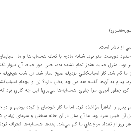
ـوزه‌هنـري)
مي از ناشر است.
حدود دويست متر بود. شبانه مادرم با كمك همسايه‌ها و ما، اسبابمان 
خبر بود. منزل جديد هنوز تمام نشده بود، حتي دور حياط آن ديوار نكش
 ما گم شد. كار اسباب‌كشي نزديك صبح تمام شد. آن شب هيچ‌يك نخو
. پدرم به آن‌ها گفت: «به من چه ربطي دارد؟ زن و بچه‌ام اسباب‌كشي ك
 كن چطور آبروي مرا جلوي همسايه‌ها مي‌بري! اين چه كاري بود ك
پدرم را ظاهراً مؤاخذه كرد. اما ما كار خودمان را كرده بوديم و در 
خل آن خيلي سرد بود. ما آن سال در آن خانه سختي و سرماي زيادي ك
روز از تعداد مرغ‌هاي ما كم مي‌شد. بعدها همسايه‌ها اعتراف كردند