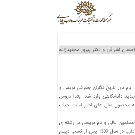
سان اشراقی و دکتر پیروز مجتهدزاده
ایام دور تاریخ نگاران جغرافی نویس و
وم جدید دانشگاهی وارد شد، ابتدا دروس
رشته محصول سال های اخیر است. جناب
المعلمین عالی و نام نویسی در رشته ی
تاریخ و جغرافیا را سال ورودم به رشته ی جغرافیا بدانم، امروز هشتاد سال است که من با این دانش سروکار دارم. در سال 1309 پس از کسب دیپلم