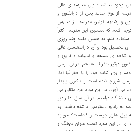
گاهی وجود نداشت؛ ولی مدرسه ی عالی
رسه از نوع جدید پس از دارالفنون و
نون و رشدیه، اولین مدرسه از مدارس
قوق، متوجه شدم که معلمین این مدرسه اکثراً
استفاده کنم. به همین علت چند روزی
 ی تحصیل بود و آن دارالمعلمین عالی
 شاخه ی فلسفه و ادبیات و تاریخ و
اکنون درگیر جغرافیا هستم. در آن زمان
ه و وی کتاب خود را با جغرافیا آغاز
 زمان شروع شده است و تاکنون پایدار
د می آورد. در این مورد من مثالی می
بیری دانشگاه درآمدم. در آن سال ها رادیو
ه به رادیو دسترسی داشته باشند. به
د که پرل هاربر چیست و کجاست؟ من به
یزی درباره ی این منطقه بنویسم. و اولین تجربه ی قلمی خود را در کتابچه ای 20 صفحه ای در این مورد تحت عنوان «جنگ و