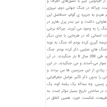
از اقیانوس کبیر با کشورهای اطراف و
است. چراکه در جنگ جهانی دوم، نیروی
م هردو به جزیره ی گوام، حدفاصل این
هاوایی داشت و نیز بندر پرل هاربر در
نگ را به وجود می آورند. چراکه برخی
ت انسانی که در هرجایی با جای دیگر
تیجه گیری کرده بودم که جنگ به نوبه
م جنگ های صلیبی ذکر کرده بودم. جنگ
های صلیبی دو قرن بین دو مذهب برقرار بود. عیسویان در اروپای غربی و مسلمانان در خاورمیانه. این دو، طی 200 سال 8 بار جنگیدند. در آن
 سوار می-آمدند و می جنگیدند. در این
زیادی از این سرزمین ها می بردند و
 را بدون ذکر تأثیر عوامل جغرافیایی
ای زمینی. چه بساکه یک رشته کوه، یک
 در ساختن تاریخ بسیار مؤثر است. به
ز طبیعت، شکست خورد. همین اتفاق در