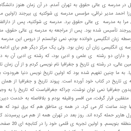
ل در مدرسه ی عالی حقوق به تهران آمدم. در آن زمان هنوز دانش
یرزا احمد مدیر نراقی، مؤسس مدرسه ی شوکتیه ی بیرجند (اولین مد
ن مرا به مدرسه ی عالی حقوق برد. مدرسه ی شوکتیه، پس از دارالف
در سال 1324 قمری، در بیرجند تأسیس شده بود. پس از مراجعه به مدرسه ی عالی ح
سطه زبان انگلیسی خوانده بودم، نمی توانستم از دروس این مدرسه 
رسه ی انگلیسی زبان آن زمان بود. ولی یک مرکز دیگر هم برای ادامه
 دارای دو رشته ی علمی و ادبی بود، که رشته ی ادبی آن به دو
ین عالی، در رشته ی تاریخ و جغرافیا نام نویسی کردم و از آن زمان ت
. به ما چنین تفهیم شده بود که اولین تاریخ نویس دنیا هرودوت بود
ه ی تاریخ در کتاب خود آورده است. پیوند تاریخ و جغرافیا از همان
ون جغرافیا نمی توان نوشت، چراکه جغرافیاست که تاریخ را به وجو
ران مورد هجوم متفقین قرار گرفت، من افسر وظیفه بودم و بلافاصله به خدمت د
نها چند ساعت کار می کرد. در همه ی مناطق هم که برق نبود که هم
پرل هاربر حمله کرده اند. روز بعد در تهران همه از هم می پرسیدن
این فکر افتادم که چ