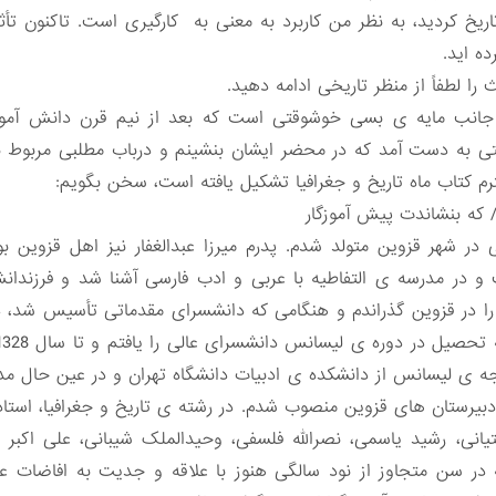
اریخ کردید، به نظر من کاربرد به معنی به کارگیری است. تاکنون تأثیر 
ده اید.
را لطفاً از منظر تاریخی ادامه دهید.
جانب مایه ی بسی خوشوقتی است که بعد از نیم قرن دانش آموزی
ه دست آمد که در محضر ایشان بنشینم و درباب مطلبی مربوط به ک
م کتاب ماه تاریخ و جغرافیا تشکیل یافته است، سخن بگویم:
/ که بنشاندت پیش آموزگار
ل1307 شمسی در شهر قزوین متولد شدم. پدرم میرزا عبدالغفار نیز اهل قزوین
و در مدرسه ی التفاطیه با عربی و ادب فارسی آشنا شد و فرزندانش
را در قزوین گذراندم و هنگامی که دانشسرای مقدماتی تأسیس شد، 
ه ی لیسانس از دانشکده ی ادبیات دانشگاه تهران و در عین حال مد
بیرستان های قزوین منصوب شدم. در رشته ی تاریخ و جغرافیا، استاد
انی، رشید یاسمی، نصرالله فلسفی، وحیدالملک شیبانی، علی اکبر بین
ر سن متجاوز از نود سالگی هنوز با علاقه و جدیت به افاضات عل