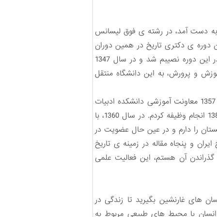
 به دست آمد، در رشته ی فوق لیسانس
ق یافتم. و چون دوره ی دکتری تاریخ در همین دوران
در دانشکده ادبیات و علوم انسانی دانشگاه تهران تأسیس شد، با شرکت در امتحان ورودی توفیق تحصیل در این دوره نصیبم شد و در سال 1347
موزش و پرورش، به این دانشگاه منتقل
در سال1354 مدیریت گروه آموزشی تاریخ به اینجانب محول شد که تا سال 1359 به طول انجامید و در سال 1357 معاونت آموزشی دانشکده ادبیات
را عهده دار شدم که دو سال به طول انجامید و از آن به بعد بار دیگر با سمت مدیریت گروه تاریخ تا سال 1382 انجام وظیفه کردم. در سال 1360، با
ان را دارم و در عین حال عضویت در
ران و پنجاه مقاله در زمینه ی تاریخ
 گذراندن آن هستم، این فعالیت علمی
سان های غارنشین بگیرید تا زندگی در
 انسان با محیط های طبیعی مربوط به