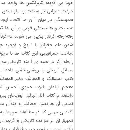
خود می گوید: شهرنشین ها واجد مدن
حرکت عمرانی در ساخت و ساز تمدن و
همبستگی در میان آ ن ها اتحاد ایجا
عصبیت و همبستگی قومی بر آن ها تسل
رفته رفته گرفتار بلایی می شوند که قب
شدن علم جغرافیا با تاریخ و توجیه جغر
مباحث جغرافیایی این کتاب ها با تاری
رابطه اگر در همه ی ازمنه تاریخی مو
مسائل تاریخی به روشنی نشان داده است
کتب المسالک و الممالک نظیر المسالک
معجم البلدان یاقوت حموی، احسن التق
ماللهند و کتاب آثار الباقیه ابوریحان 
تمامی آن ها نقش جغرافیا به عنوان بست
نکته ی مهمی که در مطالعات مربوط به 
تطبیق آن بر حوادث تاریخی و گرچه در
یافته است و مفهوم جبر جغرافیایی بد