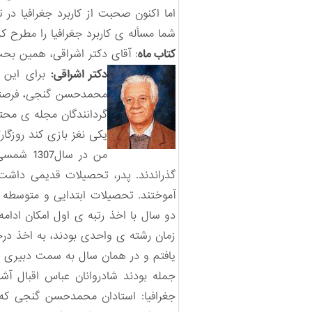
اما اکنون صحبت از کاربرد جغرافیا در ت
شما مسأله ی کاربرد جغرافیا را مطرح کر
کتاب ماه
: آقای دکتر اشراقی، همین بحث 
دکتر اشراقی:
برای این 
محمدحسن گنجی، فرصتی ب
گردانندگان مجله ی محتر
یکی نغز بازی کند روزگار
من در سا
گذراندند. پدر، تحصیلات قدیمی داشت 
آموختند. تحصیلات ابتدایی و متوسطه 
زمان رشته ی واحدی بودند، به اخذ درج
یافتم و در همان سال به سمت دبیری د
جمله بودند شادروانان عباس اقبال آشتی
جغرافیا: استادان محمدحسن گنجی که د