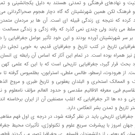
یت و نهادهای فرهنگی و تمدنی هستند به دلیل یکجانشینی و تم
 فرهنگ لکن همین شهرنشینان گه گاه دچار هجوم صحراگردانی می 
د کرده که نتیجه ی زندگی قبیله ای است. آن ها بر مردمان متمد
ط می یابند ولی چندی نمی گذرد که رفاه زدگی و زندگی مسالمت ج
لاً بر سر شهرنشینان آورده بودند و این خود تأثیر عوامل جغرافیایی 
افیایی تاریخ در کتب تاریخ و جغرافیای قدیم، به خوبی تجلی دارد. 
خ نیز همراه بوده است. در تمام این آثار که اساس آن رابطه ی انس
رد بحث قرار گیرد، جغرافیایی تاریخی است که با این که علمی کهن
. از هرودوت، ارسطو، طالس ملطی، استرابون، بطلمیوس گرفته تا سل
 و الممالک استخری و البلدان یعقوبی و تاریخ طبری و مروج الذه
اسیم فیی معرفه الاقالیم مقدسی و حدود العالم مؤلف نامعلوم و ن
بیرونی و ده ها اثر جغرافیایی که اغلب مصنفین آن از ایران برخاسته ان
ر تاریخ و تمدن بشر انعکاس دارد.
جغرافیای تاریخی باید در نظر گرفته شود، در درجه ی اول فهم مفاه
 جهان امروز با پیشرفت سریع علوم و تکنولوژی، تأثیرات محیط جغرا
انسان که بعضی از دانشمندان فلسفه ی جغرافیا تصور می کردند قطع