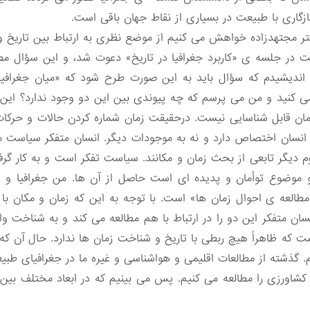
گاری با طبیعت در بسیاری از نقاط جهان باقی است.
کتر مجتهدزاده خواهش می کنیم از موضع نظری به ارتباط بین تاریخ و ج
 در جلسه ی «کاربرد جغرافیا در تاریخ» دعوت شد، و این
سؤال مطر
 اندیشیدم که سؤال باید به این صورت طرح شود که «میان جغرافیا 
ی کنید و من می پرسم که چه پیوندی بین این دو وجود ندارد؟ این 
مان قابل شناسایی نیست. درحقیقت زمان شماره کردن حالات و حرکا
انسان اختصاص دارد و نه به موجودات دیگر. انسان متفکر سیاست می 
دیگر تابعی از بحث زمان و مکانند. سیاست تفکر است و به کار گر
وضوع توأمان و پدیده ای است حاصل از آن ها. من جغرافیا و تار
مطالعه ی احوال زمان ها» است. با توجه به این که زمان و مکان با ی
انسان متفکر این دو را در ارتباط با هم مطالعه می کند و به شناخت
ست که ظاهراً هیچ ربطی با تاریخ و شناخت زمان ها ندارد. حال آن ک
گذشته از مطالعات اقلیمی و هواشناسی و غیره ما در جغرافیای طبیع
 کشاورزی را مطالعه می کنیم. پس می بینیم که در ابعاد مختلف بین ج