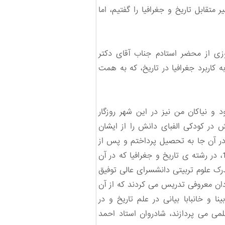
متقابل تاریخ و جغرافیا را گفتیم، اما
 از محضر استادم جناب آقای دکتر
اربرد جغرافیا در تاریخ، که به همت
 بود و نیاکان من نیز در این شهر روزگار
 در کودکی الفبای دانش را از ایشان
در آن جا به تحصیل پرداختم و پس از
دو سال با اخذ رتبه ی اول امکان ادامه تحصیل در دوره ی لیسانس دانشسرای عالی را یافتم و تا سال 1328، در رشته ی تاریخ و جغرافیا که در آن
رک علوم تربیتی دانشسرای عالی توفیق
ان معروفی تدریس می کردند که از آن
ا و خانبابا بیانی در علم تاریخ و در
می می پردازند، شادروان استاد احمد