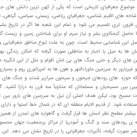
، موضوع جغرافیای تاریخی است که یکی از کهن ترین دانش های جغ
اخه های اقلیم شناسی، جغرافیای ریاضی، زیستی، سیاسی، گیاهی، ا
افزون تری تقسیم می شود و تمام این شعبه ها اگر در تاریخ بشر م
ا حاصل کنجکاوی بشر و نیاز مبرم او برای شناختن زمین و زیست گا
 این شناسایی محیط است. چون به علت تنوع مناطق جغرافیایی و
ان ها به میل یا اجبار به مناطقی صورت گرفته که امکان زندگی به
ن های دیگر و حتی جنگ های بی امان اقوام و ملل از این انگیزه 
غیربارور به سرزمین ماوراءالنهر و هون ها به امپراتوری روم و بسیاری
نی که حوزه های رودهای جیحون و سیحون سرازیر شدند و جنگ های 
ی بین مسیحیان و مسلمانان که متناوباً سه قرن به درازا کشید
سیح بود، لیکن هدف اصلی آن نیل به سرزمین های بارور بین الن
ستفاده شود. از قدیم الایام منطقه ای که در شمال خط استوا و دارای
یشتر مطمح نظر انسان ها قرار گرفت و گاهواره های تمدن از همین 
زه ی رودهای سند و گنگ و آمودریا از مراکز پرجمعیت جهان محس
ر صورت گرفته، تأثیرات جغرافیایی را در تاریخ نشان می دهد. اب