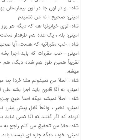
شاه : و در اون جا در اون بیمارستان پ
امینی: صحیح ، نه من نشنیدم
شاه: توی خیابونها هم که دیگه هر روز ش
امینی: بله ، یک عده هم طرفدار سخت
شاه : خب مقرراتیه که هست، آیا صحیح
امینی : خب مقررات که باید اجرا بشه
تقریباً همین طور هم شده دیگه، هم 
میشه.
شاه : اصلاً من نمیدونم مثلا فردا چه می
امینی: نه آقا قانون باید اجرا بشه عل
شاه : اصلاً نمیشه دیگه اصلاً هیچ چیز
امینی: نخیر ، واقعاً قابل پیش بین
کردند که اگر گفتند که آقا کسی نیاید 
شاه: حالا من تحقیق می کنم راجع به 
امینی: خوب دیگه چاره ای نیست باید 