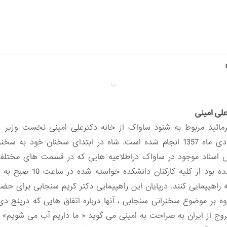
علی امینی
مائید مربوط به شنود ساواک از خانه دکترعلی امینی نخست وزیر ز
آستانه پیروزی انقلاب اسلامی درپنجم دی ماه 1357 انجام شده است. شاه در ابتدای
ساس اسناد موجود در ساواک دراطلاعیه هایی که در قسمت های مختلف
روز دوشنبه چهارم دیماه 357
به راهپیمایی کنند. درپایان این راهپیمایی دکتر کریم سنجابی برای ح