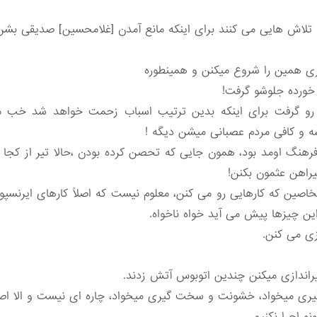
ن تلاش هایی می کنند برای اینکه مانع آمدن [غلامحسین] صدیقی بشن
ری همین را شروع میکنن و همینطوره
 خورده جلوشو گرفت!
 رو گرفت برای اینکه بدین ترتیب اسباب زحمت خواهد شد خب مر
شه و کافی مردم عصبانی میشن دیگه !
هنگ اومد بود، همون جایی که تحصن کرده بودن ،حالا تیر از کجا 
پیراهن عثمون بکنن!
 این چیزها پیش می آید خواه ناخواه.
ازی می کنن.
تیراندازی میکنن چندین اتوبوس آتش زدند.
ری میخواد، خشونت و سخت گیری میخواد، چاره ای نیست و الا اصلاً