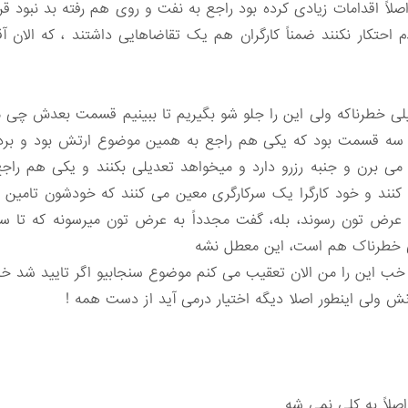
، اصلاً اقدامات زیادی کرده بود راجع به نفت و روی هم رفته بد نبود ق
 احتکار نکنند ضمناً کارگران هم یک تقاضاهایی داشتند ، که الان آ
 خیلی خطرناکه ولی این را جلو شو بگیریم تا ببینیم قسمت بعدش چی 
سه قسمت بود که یکی هم راجع به همین موضوع ارتش بود و بردنِ
می برن و جنبه رزرو دارد و میخواهد تعدیلی بکنند و یکی هم راجع 
 کنند و خود کارگرا یک سرکارگری معین می کنند که خودشون تامین
ه عرض تون رسوند، بله، گفت مجدداً به عرض تون میرسونه که تا 
ی خطرناک هم است، این معطل نشه
ی خب این را من الان تعقیب می کنم موضوع سنجابیو اگر تایید شد خ
دنش ولی اینطور اصلا دیگه اختیار درمی آید از دست همه !
صلاً به کلی نمی شه