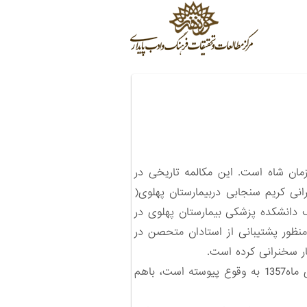
مان شاه است. این مکالمه تاریخی در
 سخنان خود به سخنرانی کریم سنجابی دربیمارستان پهلوی(
 دانشکده پزشکی بیمارستان پهلوی در
1 نصب شده بود از کلیه کارکنان دانشکده خواسته شده در ساعت 10 صبح به منظور پشتیبانی از استادان متحصن در
ضار سخنرانی کرده است.
درمکالمه تاریخی شاه با علی امینی، علاوه بر موضوع سخنرانی سنجابی ، آنها درباره اتفاق هایی که درپنج دی ماه1357 به وقوع پیوسته است، باهم