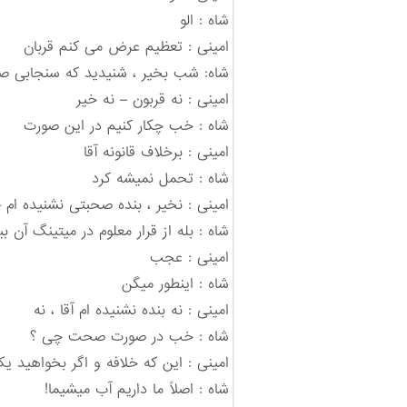
شاه : الو
امینی : تعظیم عرض می کنم قربان
شاه: شب بخیر ، شنیدید که سنجابی صح
امینی : نه قربون – نه خیر
شاه : خب چکار کنیم در این صورت
امینی : برخلاف قانونه آقا
شاه : تحمل نمیشه کرد
امینی : نخیر ، بنده صحبتی نشنیده ام –
شاه : بله از قرار معلوم در میتینگ آن
امینی : عجب
شاه : اینطور میگن
امینی : نه بنده نشنیده ام آقا ، نه
شاه : خب در صورت صحت چی ؟
امینی : این که خلافه و اگر بخواهید
شاه : اصلاً ما داریم آب میشیما!