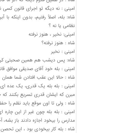
شاه : در همین فکرم دیگه که اگر ما قانو
امینی : نه دیگه تو اجرای قانون کسی نمیت
شاه: بله، اصلاً رفتیم، بدون اینکه با 
نظامی یا نه ؟
امینی: نخیر ، هنوز نرفته
شاه : هنوز نرفته؟
امینی : نخیر
شاه: پس دیشب هم همین صحبتی کردیم 
امینی : بله خود آقای صدیقی موافق ق
شاه : حالا این عقب افتادن شما همان د
امینی : بله بله یک قدری، یک عده ا
مبرن که ایشان قدری تسریع بکنند که خ
شاه : ولی تا اون موقع باید نظم را حفظ
امینی : بله بله چون غیر از این چاره 
مدارس را بیخود اجازه دادند باز بشه، آ
شاه : بله کار بیخودی بود ، این تحصن 