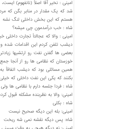
امینی : نخیر آقا اصلاً (نانفهوم) ایست
شد که یک مقدار در منابر بگن که مردم
هستم که این بخش داخلی لنگ نشه
شاه : خب درآمدمون چی میشه؟
امینی : والا که عجالتاً تجارت داخلی
دیشب تلفن کردم این اقدامات شده و 
بعضی ها گفتن نفت رو ارتشیها زیادتر 
خوزستان که نظامی ها رو از آنجا جمع
همین مسائلی بود که دیشب اتفاقاً ب
بکنند که یکی این نفت داخلی که خیل
شاه : فردا جلسه دارم با نظامی ها ول
امینی: والا به نظربنده مشکله قبول کر
شاه : بکلی
امینی: بله این دیگه صحیح نیست
شاه: پس دیگه نقشه نمی شه ریخت
امینی: نه دیگه هیچی یه وقت میبینی ا