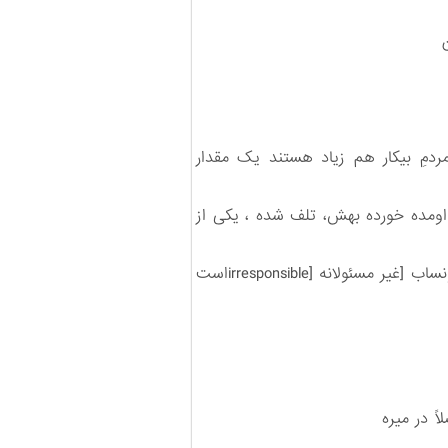
دمِ بیکار هم زیاد هستند یک مقدار
اومده خورده بهش، تلف شده ، یکی از
امینی: لابد دیگه بعضی از این افراد اشخاصین که کارهایی رو می کنن، معلوم نیست که اصلاً کارهای ایرنسپونساب [غیر مسئولانه [irresponsibleاست
 در میره