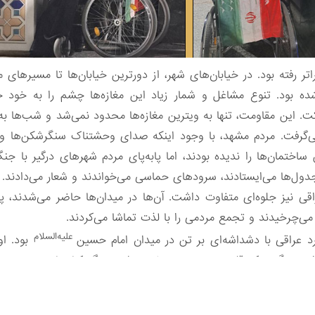
تر رفته بود. در خیابان‌های شهر، از دورترین خیابان‌ها تا مسیرهای
 بود. تنوع مشاغل و شمار زیاد این مغازه‌ها چشم را به خود خیره
ارکت. این مقاومت، تنها به ویترین مغازه‌ها محدود نمی‌شد و شب‌ها 
 می‌گرفت. مردم مشهد، با وجود اینکه صدای وحشتناک سنگرشکن‌ها و 
اختمان‌ها را ندیده بودند، اما پابه‌پای مردم شهرهای درگیر با 
جدول‌ها می‌ایستادند، سرودهای حماسی می‌خواندند و شعار می‌دادند.
قی نیز جلوه‌ای متفاوت داشت. آن‌ها در میدان‌ها حاضر می‌شدند، پ
ا می‌چرخیدند و تجمع مردمی را با لذت تماشا می‌کردند.
علیه‌السلام
 عراقی با دشداشه‌ای بر تن در میدان امام حسین
بود. او
‌خواست بگوید که قلب، جسم و روحش در این جنگ کنار ماست.
دم، این حضور و پشتیبانی مردم، حتی در دوره سکوت صحنه نبرد، ی
رابر وطن باشد. اما برای من، این یعنی تماشای معنای واقعی ایستادگی.