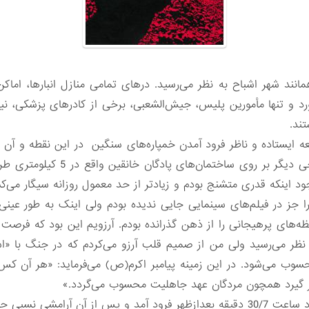
نند شهر اشباح به نظر می‌رسید. درهای تمامی منازل انبارها،‌ اماکن
ورد و تنها مأمورین پلیس، جیش‌الشعبی، برخی از کادرهای پزشکی، نیر
ند.
عه ایستاده و ناظر فرود آمدن خمپاره‌های سنگین در این نقطه و آن ن
غرب یعنی طرف ما پرتاب می‌شد و برخ
وجود اینکه قدری متشنج بودم و زیادتر از حد معمول روزانه سیگار می
را جز در فیلم‌های سینمایی جایی ندیده بودم ولی اینک به طور عین
م لحظه‌های پرهیجانی را از ذهن گذرانده بودم. آرزویم این بود که فر
ظر می‌رسید ولی من از صمیم قلب آرزو می‌کردم که در جنگ با «اسر
وب می‌شود. در این زمینه پیامبر اکرم(ص) می‌فرماید: «هر آن کس ک
نظر گیرد همچون مردگان عهد جاهلیت محسوب می‌گردد.»
به هر حال آخرین گلوله خمپاره در حدود ساعت 30/7 دقیقه بعدازظهر فرود آمد و پس از